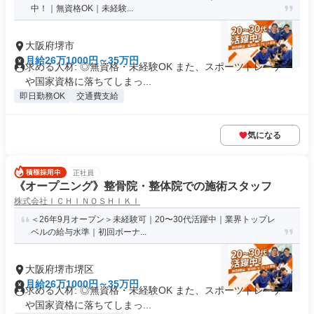
中！｜無資格OK｜未経験...
大阪府堺市
月給26万1000円～35万円
求める人材: ◎無資格・未経験OK また、スポーツトレーナー
や国家資格に落ちてしまっ...
即日勤務OK
交通費支給
気になる
正社員
《オープニング》整骨院・整体院での施術スタッフ
株式会社ＩＣＨＩＮＯＳＨＩＫＩ
＜26年9月オープン＞未経験可｜20〜30代活躍中｜業界トップレ
ベルの給与水準｜初回ボーナ...
大阪府堺市堺区
月給26万1000円～35万円
求める人材: ◎無資格・未経験OK また、スポーツトレーナー
や国家資格に落ちてしまっ...