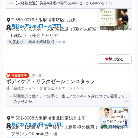
【未経験歓迎】美容×発毛の専門技術をゼロから学べる！
〒590-0076大阪府堺市堺区北瓦町
月給24万2000円～65万円
求めている人材 ・未経験歓迎（9割が未経験） ・学歴不問 ・4
0歳以下 （長期キャリア...
制服あり
業界未経験歓迎
+15個
気になる
正社員
ボディケア・リラクゼーションスタッフ
株式会社ボディワークセラピストエージェンシー
関西地方で働く。その手に一生モノのスキルを身につけて活躍して
みませんか。
〒591-8008大阪府堺市北区東浅香山町
月給22万3000円～35万円
資格 *【対象者全員面接】* 人柄重視の採用！ ★未経験歓迎・
ブランクOK ★学歴・経...