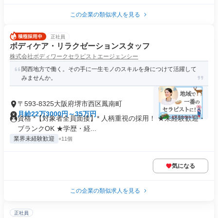
この企業の類似求人を見る
正社員
ボディケア・リラクゼーションスタッフ
株式会社ボディワークセラピストエージェンシー
関西地方で働く。その手に一生モノのスキルを身につけて活躍して
みませんか。
〒593-8325大阪府堺市西区鳳南町
月給22万3000円～35万円
資格 *【対象者全員面接】* 人柄重視の採用！ ★未経験歓迎・
ブランクOK ★学歴・経...
業界未経験歓迎
+11個
気になる
この企業の類似求人を見る
正社員