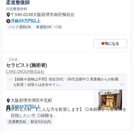
柔道整復師
川北整形外科
〒590-0138大阪府堺市南区鴨谷台
月給25万円以上
バイク通勤OK
車通勤OK
+2個
気になる
正社員
セラピスト(施術者)
CARE GROUP株式会社
【経験や資格は不問】現在20代・30代活躍中◎ 異業種からの転職
も歓迎！頑張りは歩合やイン...
大阪府堺市堺区中瓦町
月給25万円以上
求める人材: 【こんな方を歓迎します】 ◎未経験から整体師を
目指したい方 ◎経験を...
交通費支給
駅近5分以内