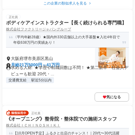
この企業の類似求人を見る
正社員
ボディケアインストラクター【長く続けられる専門職】
株式会社ファクトリージャパングループ
〈平均年齢28歳〉★国内外330店舗以上の大手基盤★入社4年目で
年収638万円の実績あり！
大阪府堺市美原区黒山
月給21万5000円～41万円
求める人材: ★学歴や転職回数は不問！ ★第二新卒・社会人デ
ビューも歓迎 20代・...
交通費支給
駅近5分以内
気になる
正社員
《オープニング》整骨院・整体院での施術スタッフ
株式会社ＩＣＨＩＮＯＳＨＩＫＩ
【10月OPEN予定】ふるさと出店のチャンス！｜20代〜30代活躍