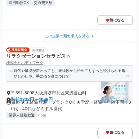
即日勤務OK
交通費支給
気になる
この企業の類似求人を見る
業務委託
リラクゼーションセラピスト
株式会社ボディワーク
時代や環境が変わっても、未経験から始めてもずっと続けられる癒
やしの仕事。手に職を身につけて...
〒591-8008大阪府堺市北区東浅香山町
時給2232円～4068円
資格 ★未経験歓迎・ブランクOK ★学歴・経験・年齢不問！3
0代、40代などミドル世代...
業界未経験歓迎
+15個
気になる