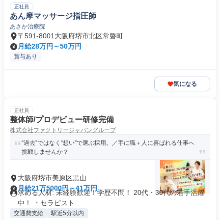
正社員
あん摩マッサージ指圧師
あさか治療院
〒591-8001大阪府堺市北区常磐町
月給28万円～50万円
賞与あり
気になる
正社員
整体師/プロデビュー研修完備
株式会社ファクトリージャパングループ
“過去”ではなく“想い”で選ぶ採用。／手に職＋人に喜ばれる仕事へ
挑戦しませんか？
大阪府堺市美原区黒山
月給21万5000円～41万円
求める人材: 未経験歓迎！学歴不問！ 20代・30代の若手活躍
中！ ・セラピスト...
交通費支給
駅近5分以内