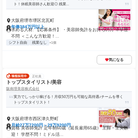
ト！休眠美容師さん歓迎◎ 残業...
大阪府堺市堺区北瓦町
年俸384万円以上
求める人材: 【応募条件】 ・美容師免許をお持ちの方 ※学歴
不問 ＜こんな方歓迎！...
シフト自由
残業なし
+1個
気になる
正社員
トップスタイリスト/美容
阪南理美容株式会社
実力でしっかり稼げる！月収50万円も可能な高待遇♪チームを導く
トップスタイリスト！
大阪府堺市西区津久野町
月給27万7200円～29万9200円
資格 美容師免許 定年制60歳（延長雇用65歳） 主婦・主夫歓
迎！ 学歴不問！ミドル活...