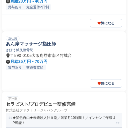
月給23万円～40万円
賞与あり
完全週休2日制
気になる
正社員
あん摩マッサージ指圧師
きぼう鍼灸整骨院
〒590-0105大阪府堺市南区竹城台
月給25万円～70万円
賞与あり
交通費支給
気になる
正社員
セラピスト/プロデビュー研修完備
株式会社ファクトリージャパングループ
★髪色自由★未経験入社９割／残業月10時間！／インセンで年収U
P可能！