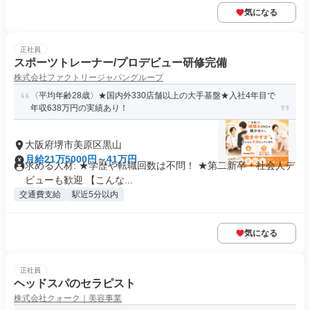
気になる
正社員
スポーツトレーナー/プロデビュー研修完備
株式会社ファクトリージャパングループ
〈平均年齢28歳〉★国内外330店舗以上の大手基盤★入社4年目で
年収638万円の実績あり！
大阪府堺市美原区黒山
月給21万5000円～41万円
求める人材: ★学歴や転職回数は不問！ ★第二新卒・社会人デ
ビューも歓迎 【こんな...
交通費支給
駅近5分以内
気になる
正社員
ヘッドスパのセラピスト
株式会社クォーク｜美容事業