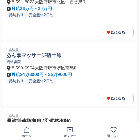
〒591-8023大阪府堺市北区中百舌鳥町
月給23万円～34万円
賞与あり
完全週休2日制
気になる
正社員
あん摩マッサージ指圧師
鶴鍼灸院
〒590-0904大阪府堺市堺区南島町
月給24万3000円～25万9000円
賞与あり
完全週休2日制
気になる
正社員
機能訓練指導員 (柔道整復師)
ラポールキャリア＜社会福祉法人ラポール会＞
利用者様に寄り添う◎年間休日107日or120日選択OK！
ホーム
オファー
気になる