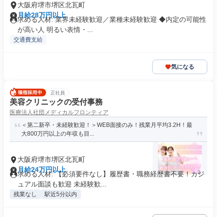
大阪府堺市堺区北瓦町
月給28万円以上
求める人材: 業界未経験歓迎／業種未経験歓迎 ◆内定の可能性
が高い人 明るい表情・...
交通費支給
気になる
正社員
美容クリニックの受付事務
医療法人社団メディカルフロンティア
＜第二新卒・未経験歓迎！＞WEB面接のみ！残業月平均3.2H！最
大800万円以上の年収も目...
大阪府堺市堺区北瓦町
月給24万円以上
求める人材: 【必須要件なし】履歴書・職務経歴書不要！カジ
ュアル面談も歓迎 未経験歓...
残業なし
駅近5分以内