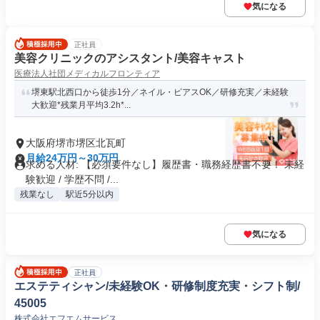
気になる
正社員
美容クリニックのアシスタント/美容キャスト
医療法人社団メディカルフロンティア
堺東駅北西口から徒歩1分／ネイル・ピアスOK／研修充実／未経験
大歓迎*残業月平均3.2h*...
大阪府堺市堺区北瓦町
月給24万円～30万円
求める人材: 【必須要件なし】履歴書・職務経歴書不要！ 未経
験歓迎 / 学歴不問 /...
残業なし
駅近5分以内
気になる
正社員
エステティシャン/未経験OK・研修制度充実・シフト制/
45005
株式会社エフエムサービス