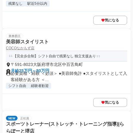
残業なし
駅近5分以内
気になる
業務委託
美容師スタイリスト
COCOなかもず店
【完全歩合制】シフト自由で残業なし 独立支援あり
〒591-8023大阪府堺市北区中百舌鳥町
月給25万円～80万円
必要資格・経験 ＜必須＞ ●美容師免許 ●スタイリストとして入
客経験がある方 ＜...
シフト自由
経験者歓迎
気になる
NEW
正社員
スポーツトレーナー(ストレッチ・トレーニング指導)|ら
らぽーと堺店