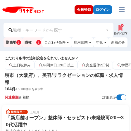
会員登録
ログイン
職種・キーワードから探す
条件保存
勤務地
職種
こだわり条件
雇用形態
年収
新着のみ
1
1
こだわり条件の追加設定を忘れていませんか？
土日祝休み
年間休日120日以上
完全週休2日制
学歴
堺市（大阪府）、美容/リラクゼーションの転職・求人情
報
104
件
1
〜
100
件目を表示中
関連度順
新着順
詳細表示
正社員
「新店舗オープン」整体師・セラピスト/未経験可/20〜3
0代活躍中