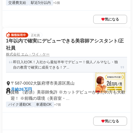
交通費支給
駅近5分以内
+1個
気になる
正社員
1年以内で確実にデビューできる美容師アシスタント/正
社員
株式会社 エム・ワイ・ケー
即日入社OK！入社から最短半年でデビュー！個人ノルマなし・独
自の教育で確実に成長できる！ア...
〒587-0002大阪府堺市美原区黒山
月給26万円
資格 （必須）美容師免許 ※カットデビューがまだの方も大歓
迎！ ※前職の環境（美容室・...
バイク通勤OK
車通勤OK
+7個
気になる