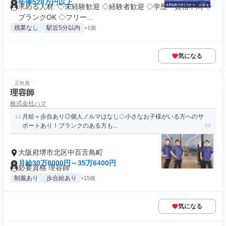
年俸528万円以上
求める人材: ◇未経験歓迎 ◇経験者歓迎 ◇学歴・資格不問 ◇
ブランクOK ◇フリー...
残業なし
駅近5分以内
+1個
気になる
正社員
理容師
株式会社ハマ
月給＋歩合あり◎個人ノルマはなし◇小さなお子様がいる方へのサ
ポートあり！ブランクのある方も...
大阪府堺市北区中百舌鳥町
月給30万8000円～35万6400円
必要資格 理容師
制服あり
歩合給あり
+15個
気になる