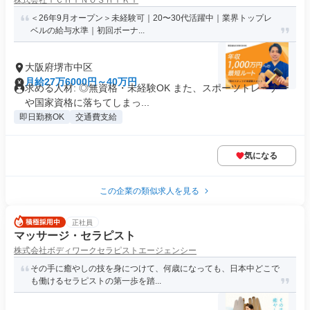
株式会社ＩＣＨＩＮＯＳＨＩＫＩ
＜26年9月オープン＞未経験可｜20〜30代活躍中｜業界トップレ
ベルの給与水準｜初回ボーナ...
大阪府堺市中区
月給27万6000円～40万円
求める人材: ◎無資格・未経験OK また、スポーツトレーナー
や国家資格に落ちてしまっ...
即日勤務OK
交通費支給
気になる
この企業の類似求人を見る
正社員
マッサージ・セラピスト
株式会社ボディワークセラピストエージェンシー
その手に癒やしの技を身につけて、何歳になっても、日本中どこで
も働けるセラピストの第一歩を踏...