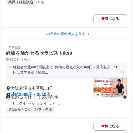
業界未経験歓迎
+11個
気になる
この企業の類似求人を見る
業務委託
経験を活かせるセラピスト/kss
株式会社りらく
経験者の週40時間以上で1施術の最低収入2,840円～最高収入3,510
円は業界最高！経験...
大阪府堺市中区堀上町
時給2088円～3510円
求める人材: ✅：必須条件 ━━━━━━━━━━━━━━━ ◆
リラクゼーションセラピ...
週1日からOK
シフト自由
気になる