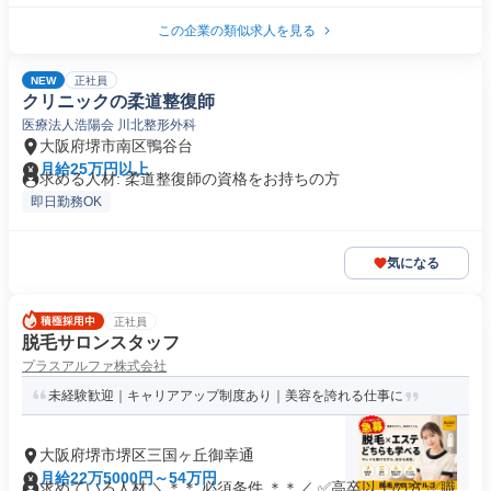
この企業の類似求人を見る
NEW
正社員
クリニックの柔道整復師
医療法人浩陽会 川北整形外科
大阪府堺市南区鴨谷台
月給25万円以上
求める人材: 柔道整復師の資格をお持ちの方
即日勤務OK
気になる
正社員
脱毛サロンスタッフ
プラスアルファ株式会社
未経験歓迎｜キャリアアップ制度あり｜美容を誇れる仕事に
大阪府堺市堺区三国ヶ丘御幸通
月給22万5000円～54万円
求めている人材 ＼＊＊ 必須条件 ＊＊／ ✅高卒以上の方 ✅職