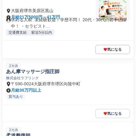
大阪府堺市美原区黒山
月給21万5000円～41万円
求める人材: 未経験歓迎！学歴不問！ 20代・30代の若手活躍
中！ ・セラピスト...
交通費支給
駅近5分以内
気になる
正社員
あん摩マッサージ指圧師
株式会社ラフリンク
〒590-0024大阪府堺市堺区向陵中町
月給30万円以上
賞与あり
気になる
正社員
柔道整復師