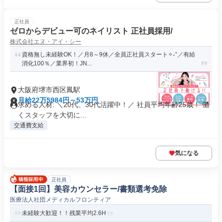
正社員
ゼロからデビュー可のネイリスト 正社員採用/
株式会社エヌ・アイ・シー
資格無し未経験OK！／月8～9休／全員正社員スタート✧˖°／有給
消化100％／業界初！JN...
大阪府堺市西区鳳駅
月給22万5984円～53万円
求める人材: ＼20代、30代活躍中！／ 社員平均年齢25歳！ 働
くスタッフを大切に...
交通費支給
気になる
正社員
【面接1回】美容カウンセラー/書類選考免除
医療法人社団メディカルフロンティア
未経験大歓迎！！残業平均2.6H