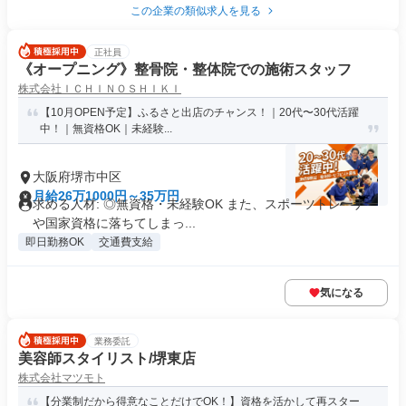
この企業の類似求人を見る
正社員
《オープニング》整骨院・整体院での施術スタッフ
株式会社ＩＣＨＩＮＯＳＨＩＫＩ
【10月OPEN予定】ふるさと出店のチャンス！｜20代〜30代活躍
中！｜無資格OK｜未経験...
大阪府堺市中区
月給26万1000円～35万円
求める人材: ◎無資格・未経験OK また、スポーツトレーナー
や国家資格に落ちてしまっ...
即日勤務OK
交通費支給
気になる
業務委託
美容師スタイリスト/堺東店
株式会社マツモト
【分業制だから得意なことだけでOK！】資格を活かして再スター