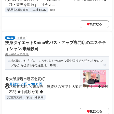
種・業界を問わず、社会人...
業界未経験歓迎
車通勤OK
+10個
気になる
NEW
正社員
痩身ダイエット&nine式バストアップ専門店のエステテ
ィシャン/未経験可
美～one～堺東店
未経験でも「プロ」になれる！ゼロから最先端技術が学べるサロン
／駅から徒歩3分の好立地／時間...
大阪府堺市堺区北瓦町
月給25万円～30万円
求める人材: ＼未経験、無資格の方でも大歓迎です！／ ◆経験
不問 ◆未経験歓迎 ◆...
交通費支給
駅近5分以内
気になる