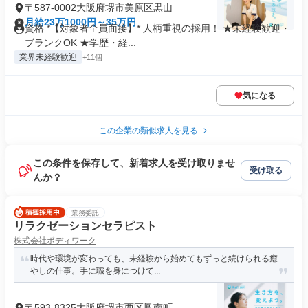
〒587-0002大阪府堺市美原区黒山
月給23万1000円～35万円
資格 *【対象者全員面接】* 人柄重視の採用！ ★未経験歓迎・
ブランクOK ★学歴・経...
業界未経験歓迎
+11個
気になる
この企業の類似求人を見る
この条件を保存して、新着求人を受け取りませ
受け取る
んか？
業務委託
リラクゼーションセラピスト
株式会社ボディワーク
時代や環境が変わっても、未経験から始めてもずっと続けられる癒
やしの仕事。手に職を身につけて...
〒593-8325大阪府堺市西区鳳南町