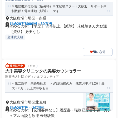
※履歴書添付必須（応募時）※未経験スタート大歓迎！サポート体
制抜群！電車通勤（駅近）・マイ...
大阪府堺市堺区一条通
月給20万8000円～30万円
求める人材: 【学歴】 高卒以上 【経験】 未経験さん大歓迎
【資格】 必要なし
交通費支給
気になる
正社員
大手美容クリニックの美容カウンセラー
医療法人社団メディカルフロンティア
＜第二新卒・未経験歓迎！＞WEB面接のみ！残業月平均3.2H！最
大800万円以上の年収も目...
大阪府堺市堺区北瓦町
月給28万円～36万円
求める人材: 【必須要件なし】履歴書・職務経歴書不要！カジ
ュアル面談も歓迎 未経験歓...