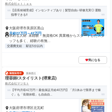
株式会社ｏｔｉａｓ
【店長候補育成】インセンティブあり｜髪型自由♪ 研修充実◎ 運動
指導できる‼
大阪府堺市美原区黒山
月給22万円～42万円
求める人材: 未経験・無資格OK 異業種からスタートしたスタ
ッフも多く、経験の有無...
交通費支給
駅近5分以内
気になる
業務委託
理容師/スタイリスト(堺東店)
株式会社マツモト
【平均月収42万円！最低保証月給40万円】「月1休みで限界まで稼
ぐ」も「長期休暇」も自由自...
大阪府堺市堺区北瓦町