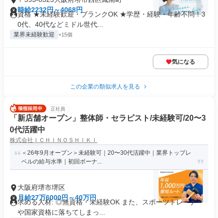
時給2232円～4068円
資格 ★未経験歓迎・ブランクOK ★学歴・経験・年齢不問！3
0代、40代などミドル世代...
業界未経験歓迎
+15個
気になる
この企業の類似求人を見る
正社員
「新店舗オープン」整体師・セラピスト/未経験可/20〜3
0代活躍中
株式会社ＩＣＨＩＮＯＳＨＩＫＩ
＜26年9月オープン＞未経験可｜20〜30代活躍中｜業界トップレ
ベルの給与水準｜初回ボーナ...
大阪府堺市堺区
月給27万6000円～40万円
求める人材: ◎無資格・未経験OK また、スポーツトレーナー
や国家資格に落ちてしまっ...