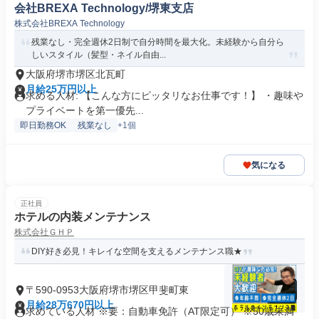
会社BREXA Technology/堺東支店
株式会社BREXA Technology
残業なし・完全週休2日制で自分時間を最大化。未経験から自分ら
しいスタイル（髪型・ネイル自由...
大阪府堺市堺区北瓦町
月給25万円以上
求める人材: 【こんな方にピッタリなお仕事です！】 ・趣味や
プライベートを第一優先...
即日勤務OK
残業なし
+1個
気になる
正社員
ホテルの内装メンテナンス
株式会社ＧＨＰ
DIY好き必見！キレイな空間を支えるメンテナンス職★
〒590-0953大阪府堺市堺区甲斐町東
月給28万670円以上
求めている人材 ※要：自動車免許（AT限定可） ※50歳未満