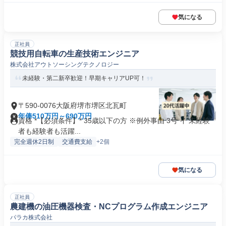
気になる
正社員
競技用自転車の生産技術エンジニア
株式会社アウトソーシングテクノロジー
未経験・第二新卒歓迎！早期キャリアUP可！
〒590-0076大阪府堺市堺区北瓦町
年俸510万円～690万円
資格 *【必須条件】* 35歳以下の方 ※例外事由 3号 イ 未経験
者も経験者も活躍...
完全週休2日制
交通費支給
+2個
気になる
正社員
農建機の油圧機器検査・NCプログラム作成エンジニア
パラカ株式会社