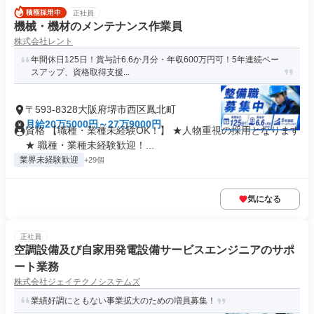
正社員
機械・機材のメンテナンス作業員
株式会社レント
年間休日125日！賞与計6.6か月分・年収600万円可！5年連続ベー
スアップ、資格取得支援...
〒593-8328大阪府堺市西区鳳北町
月給20万5000円～27万9000円
資格 【職種・業種未経験OK！】 ★人物重視の採用となります
★ 職種・業種未経験歓迎！...
業界未経験歓迎
+29個
気になる
正社員
空調設備及び自家用発電設備サービスエンジニアのサポ
ート業務
株式会社ジェイテクノシステムズ
業績好調にともない事業拡大のための増員募集！