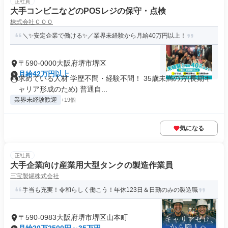
正社員
大手コンビニなどのPOSレジの保守・点検
株式会社ＣＯＯ
＼✨安定企業で働ける✨／業界未経験から月給40万円以上！
〒590-0000大阪府堺市堺区
月給42万円以上
求めている人材 学歴不問・経験不問！ 35歳未満の方(長期キ
ャリア形成のため) 普通自...
業界未経験歓迎
+19個
気になる
正社員
大手企業向け産業用大型タンクの製造作業員
三宝製罐株式会社
手当も充実！令和らしく働こう！年休123日＆日勤のみの製造職
〒590-0983大阪府堺市堺区山本町