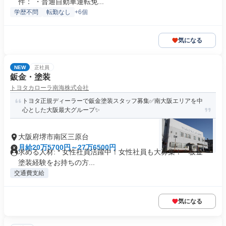
件： ・普通自動車運転免...
学歴不問
転勤なし
+6個
気になる
NEW
正社員
鈑金・塗装
トヨタカローラ南海株式会社
トヨタ正規ディーラーで鈑金塗装スタッフ募集✅南大阪エリアを中
心とした大阪最大グループ✨
大阪府堺市南区三原台
月給20万5700円～27万6500円
求める人材: * 女性社員活躍中！女性社員も大募集！ * 板金・
塗装経験をお持ちの方...
交通費支給
気になる