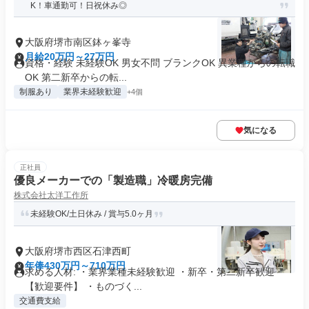
K！車通勤可！日祝休み◎
大阪府堺市南区鉢ヶ峯寺
月給20万円～27万円
資格・経験 未経験OK 男女不問 ブランクOK 異業種からの転職
OK 第二新卒からの転...
制服あり
業界未経験歓迎
+4個
気になる
正社員
優良メーカーでの「製造職」冷暖房完備
株式会社太洋工作所
未経験OK/土日休み / 賞与5.0ヶ月
大阪府堺市西区石津西町
年俸430万円～710万円
求める人材: ・業界業種未経験歓迎 ・新卒・第二新卒歓迎
【歓迎要件】 ・ものづく...
交通費支給