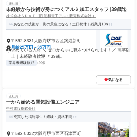
正社員
未経験から技術が身につくアルミ加工スタッフ |39歳迄
株式会社ＳＤＡＴ（旧 昭和電工アルミ販売株式会社 ）
あなたの技術が、街の景色になる！土日祝休｜残業月10h
〒592-8331大阪府堺市西区築港新町
月給25万円～35万円
求めている人材 ＼ ゼロから手に職をつけられます！／ 高卒以
上｜未経験者歓迎 ＊39歳...
業界未経験歓迎
+20個
気になる
正社員
一から始める電気設備エンジニア
中村電設株式会社
充実した福利厚生！経験・資格不問
〒592-8332大阪府堺市西区石津西町