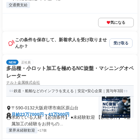
交通費支給
気になる
この条件を保存して、新着求人を受け取りませ
受け取る
んか？
NEW
正社員
多品種・小ロット加工を極めるNC旋盤・マシニングオペ
レーター
ナルト金属株式会社
鉄道・船舶などのインフラを支える｜安定×安心企業｜賞与年3回
〒590-0132大阪府堺市南区原山台
月給23万7000円～43万500円
求めている人材 【必須条件】 ●未経験歓迎 【歓迎条件】 ●金
属加工の経験をお持ちの...
業界未経験歓迎
+17個