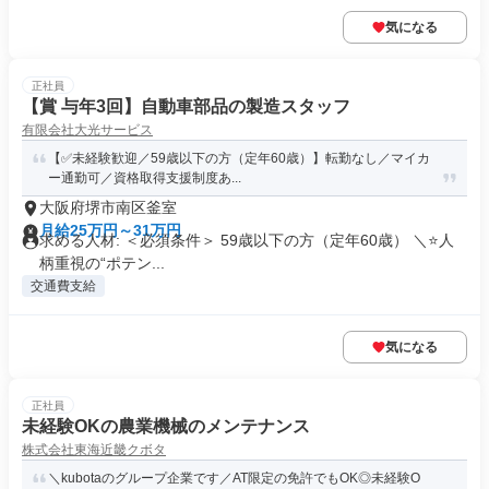
気になる
正社員
【賞 与年3回】自動車部品の製造スタッフ
有限会社大光サービス
【✅未経験歓迎／59歳以下の方（定年60歳）】転勤なし／マイカ
ー通勤可／資格取得支援制度あ...
大阪府堺市南区釜室
月給25万円～31万円
求める人材: ＜必須条件＞ 59歳以下の方（定年60歳） ＼⭐️人
柄重視の“ポテン...
交通費支給
気になる
正社員
未経験OKの農業機械のメンテナンス
株式会社東海近畿クボタ
＼kubotaのグループ企業です／AT限定の免許でもOK◎未経験O