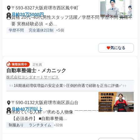
〒593-8327大阪府堺市西区鳳中町
月給20万5000円
資格 20代~40代男性スタッフ活躍／学歴不問 学歴不問 資格不
要 実務経験必須 ＜必...
学歴不問
完全週休2日制
+5個
気になる
正社員
自動車整備士・メカニック
株式会社ヨシダオートサービス
16期連続増収増益の安定企業✨圧倒的待遇で経験を正当に評価✅
〒590-0132大阪府堺市南区原山台
月給40万円以上
求めている人材 ✅求める人物像 ￣￣￣￣￣￣￣￣￣￣￣￣￣
【必須条件】 ■自動車整備...
制服あり
ランチタイム
+32個