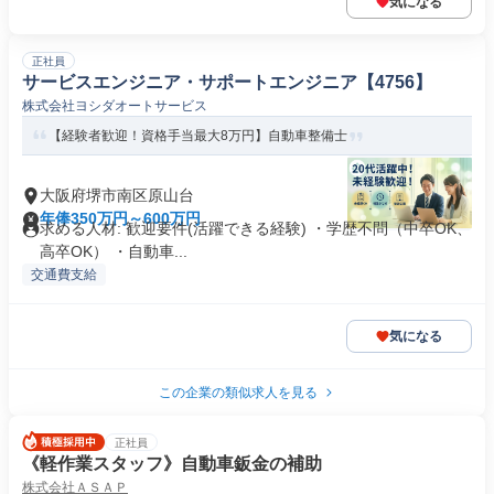
気になる
正社員
サービスエンジニア・サポートエンジニア【4756】
株式会社ヨシダオートサービス
【経験者歓迎！資格手当最大8万円】自動車整備士
大阪府堺市南区原山台
年俸350万円～600万円
求める人材: 歓迎要件(活躍できる経験) ・学歴不問（中卒OK、
高卒OK） ・自動車...
交通費支給
気になる
この企業の類似求人を見る
正社員
《軽作業スタッフ》自動車鈑金の補助
株式会社ＡＳＡＰ