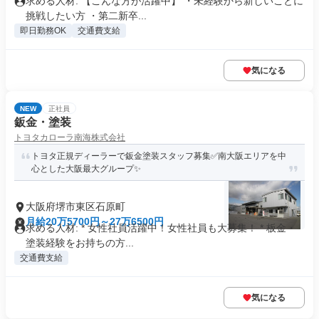
求める人材: 【こんな方が活躍中】 ・未経験から新しいことに
挑戦したい方 ・第二新卒...
即日勤務OK
交通費支給
気になる
NEW
正社員
鈑金・塗装
トヨタカローラ南海株式会社
トヨタ正規ディーラーで鈑金塗装スタッフ募集✅南大阪エリアを中
心とした大阪最大グループ✨
大阪府堺市東区石原町
月給20万5700円～27万6500円
求める人材: * 女性社員活躍中！女性社員も大募集！ * 板金・
塗装経験をお持ちの方...
交通費支給
気になる