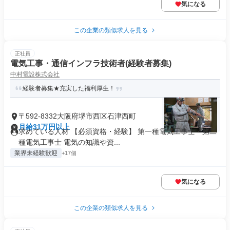
気になる
この企業の類似求人を見る
正社員
電気工事・通信インフラ技術者(経験者募集)
中村電設株式会社
経験者募集★充実した福利厚生！
〒592-8332大阪府堺市西区石津西町
月給31万円以上
求めている人材 【必須資格・経験】 第一種電気工事士・第二
種電気工事士 電気の知識や資...
業界未経験歓迎
+17個
気になる
この企業の類似求人を見る