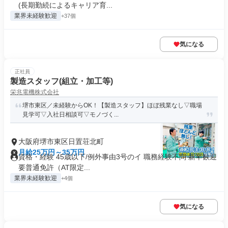
(長期勤続によるキャリア育...
業界未経験歓迎
+37個
気になる
正社員
製造スタッフ(組立・加工等)
栄兆電機株式会社
堺市東区／未経験からOK！【製造スタッフ】ほぼ残業なし▽職場
見学可▽入社日相談可▽モノづく...
大阪府堺市東区日置荘北町
月給25万円～35万円
資格・経験 45歳以下/例外事由3号のイ 職務経験不問 新卒歓迎
要普通免許（AT限定...
業界未経験歓迎
+4個
気になる