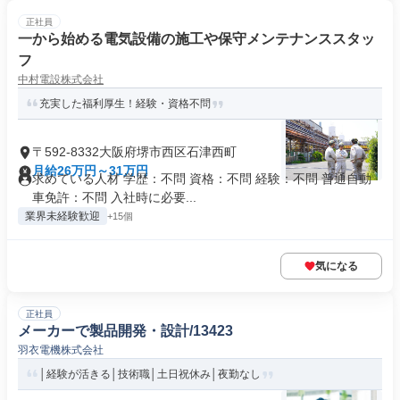
正社員
一から始める電気設備の施工や保守メンテナンススタッ
フ
中村電設株式会社
充実した福利厚生！経験・資格不問
〒592-8332大阪府堺市西区石津西町
月給26万円～31万円
求めている人材 学歴：不問 資格：不問 経験：不問 普通自動
車免許：不問 入社時に必要...
業界未経験歓迎
+15個
気になる
正社員
メーカーで製品開発・設計/13423
羽衣電機株式会社
│経験が活きる│技術職│土日祝休み│夜勤なし