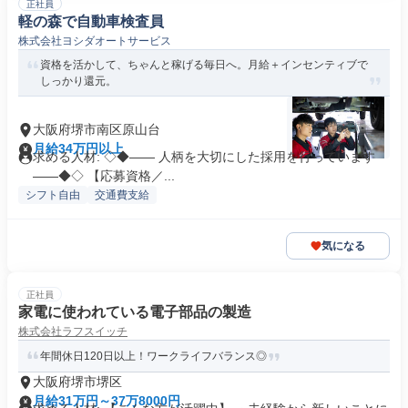
正社員
軽の森で自動車検査員
株式会社ヨシダオートサービス
資格を活かして、ちゃんと稼げる毎日へ。月給＋インセンティブで
しっかり還元。
大阪府堺市南区原山台
月給34万円以上
求める人材: ◇◆―― 人柄を大切にした採用を行っています
――◆◇ 【応募資格／...
シフト自由
交通費支給
気になる
正社員
家電に使われている電子部品の製造
株式会社ラフスイッチ
年間休日120日以上！ワークライフバランス◎
大阪府堺市堺区
月給31万円～37万8000円