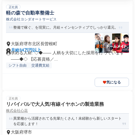
正社員
軽の森で自動車整備士
株式会社ヨシダオートサービス
整備で稼ぐ、を現実に。月給＋インセンティブでしっかり還元。
大阪府堺市北区長曽根町
月給34万円以上
求める人材: ◇◆―― 人柄を大切にした採用を行っています
――◆◇ 【応募資格／...
シフト自由
交通費支給
気になる
正社員
リバイバルで大人気!有線イヤホンの製造業務
株式会社心花
異業種から活躍されてる先輩たくさん！未経験から新しいスタート
を応援します！
大阪府堺市