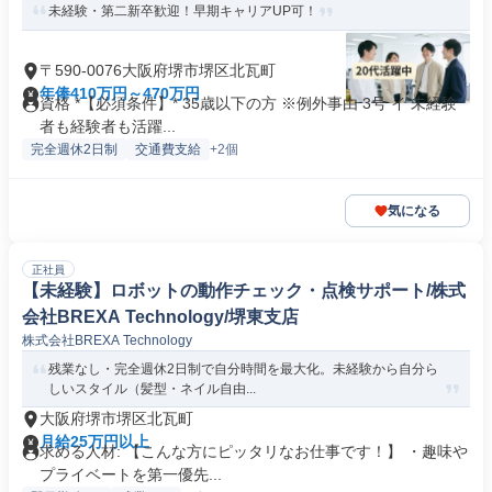
未経験・第二新卒歓迎！早期キャリアUP可！
〒590-0076大阪府堺市堺区北瓦町
年俸410万円～470万円
資格 *【必須条件】* 35歳以下の方 ※例外事由 3号 イ 未経験
者も経験者も活躍...
完全週休2日制
交通費支給
+2個
気になる
正社員
【未経験】ロボットの動作チェック・点検サポート/株式
会社BREXA Technology/堺東支店
株式会社BREXA Technology
残業なし・完全週休2日制で自分時間を最大化。未経験から自分ら
しいスタイル（髪型・ネイル自由...
大阪府堺市堺区北瓦町
月給25万円以上
求める人材: 【こんな方にピッタリなお仕事です！】 ・趣味や
プライベートを第一優先...