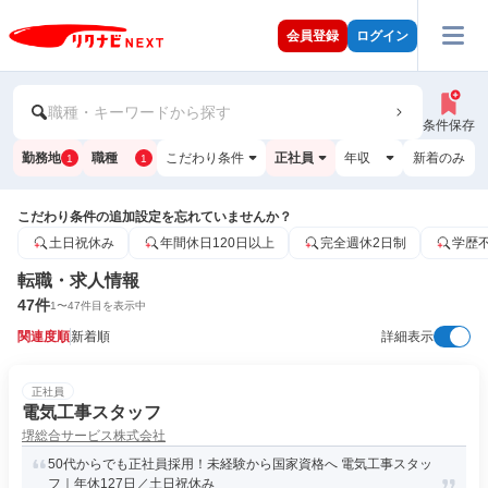
会員登録
ログイン
職種・キーワードから探す
条件保存
勤務地
職種
こだわり条件
正社員
年収
新着のみ
1
1
こだわり条件の追加設定を忘れていませんか？
土日祝休み
年間休日120日以上
完全週休2日制
学歴
転職・求人情報
47
件
1
〜
47
件目を表示中
関連度順
新着順
詳細表示
正社員
電気工事スタッフ
堺総合サービス株式会社
50代からでも正社員採用！未経験から国家資格へ 電気工事スタッ
フ｜年休127日／土日祝休み