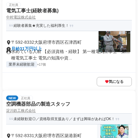
正社員
電気工事士(経験者募集)
中村電設株式会社
経験者募集★充実した福利厚生！
〒592-8332大阪府堺市西区石津西町
月給31万円以上
求めている人材 【必須資格・経験】 第一種電気工事士・第二
種電気工事士 電気の知識や資...
業界未経験歓迎
+17個
気になる
NEW
正社員
空調機器部品の製造スタッフ
淀川鉄工株式会社
未経験歓迎◎／資格取得支援あり／まずは興味があればOK！
〒592-8331大阪府堺市西区築港新町