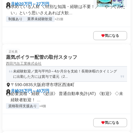
月給20万円～27万円
求めている人材 ＼特別な知識・経験は不要！／ 「やってみた
い」という思いさえあれば大歓...
制服あり
業界未経験歓迎
+21個
気になる
正社員
蒸気ボイラー配管の取付スタッフ
西田汽缶工業株式会社
未経験歓迎／賞与平均3～4か月分を支給！長期休暇のタイミング
に出勤した方には賞与で還元（2...
〒590-0835大阪府堺市堺区西湊町
月給25万円～40万円
必要資格・経験 《必須》 普通自動車免許(AT) 《歓迎》 ◇未
経験者歓迎！ ...
資格取得支援あり
+4個
気になる