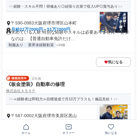
経験・スキル不問！研修あり◎頑張り次第で収入UP◎賞与あり
〒590-0983大阪府堺市堺区山本町
月給22万7000円～51万7000円
求めている人材 特別な経験やスキルは必要ありません！ 必要
なのは…【普通自動車免許だけ...
制服あり
業界未経験歓迎
+34個
気になる
正社員
《板金塗装》自動車の修理
株式会社ＡＳＡＰ
≪経験者は即戦力≫目標達成で月10万プラスも！備品支給！
〒587-0002大阪府堺市美原区黒山
月給31万円～65万円
求めている人材 必須資格は【普通運転免許】 ＼20代30代40代
活躍中／ ◎鈑金...
ホーム
オファー
気になる