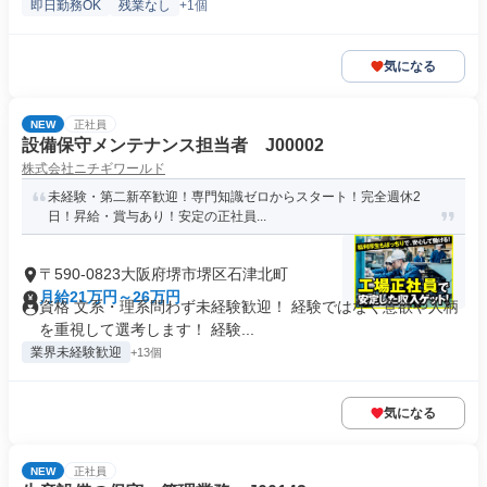
即日勤務OK
残業なし
+1個
気になる
NEW
正社員
設備保守メンテナンス担当者 J00002
株式会社ニチギワールド
未経験・第二新卒歓迎！専門知識ゼロからスタート！完全週休2
日！昇給・賞与あり！安定の正社員...
〒590-0823大阪府堺市堺区石津北町
月給21万円～26万円
資格 文系・理系問わず未経験歓迎！ 経験ではなく意欲や人柄
を重視して選考します！ 経験...
業界未経験歓迎
+13個
気になる
NEW
正社員