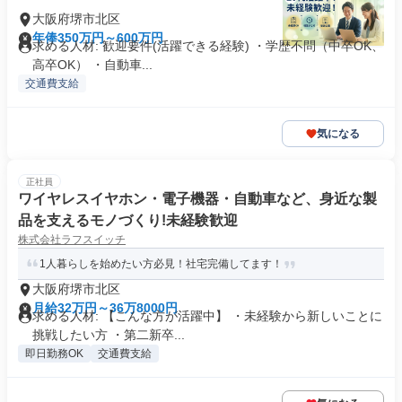
大阪府堺市北区
年俸350万円～600万円
求める人材: 歓迎要件(活躍できる経験) ・学歴不問（中卒OK、
高卒OK） ・自動車...
交通費支給
気になる
正社員
ワイヤレスイヤホン・電子機器・自動車など、身近な製
品を支えるモノづくり!未経験歓迎
株式会社ラフスイッチ
1人暮らしを始めたい方必見！社宅完備してます！
大阪府堺市北区
月給32万円～36万8000円
求める人材: 【こんな方が活躍中】 ・未経験から新しいことに
挑戦したい方 ・第二新卒...
即日勤務OK
交通費支給