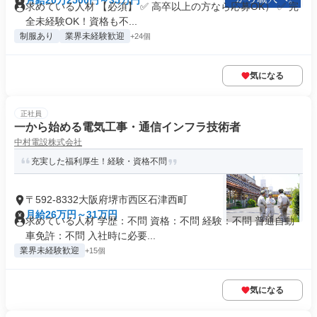
月給20万2500円～35万円
求めている人材 【必須】 ✅ 高卒以上の方なら応募OK） ✅ 完
全未経験OK！資格も不...
制服あり
業界未経験歓迎
+24個
気になる
正社員
一から始める電気工事・通信インフラ技術者
中村電設株式会社
充実した福利厚生！経験・資格不問
〒592-8332大阪府堺市西区石津西町
月給26万円～31万円
求めている人材 学歴：不問 資格：不問 経験：不問 普通自動
車免許：不問 入社時に必要...
業界未経験歓迎
+15個
気になる