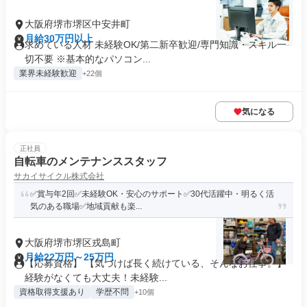
大阪府堺市堺区中安井町
月給30万円以上
求めている人材 未経験OK/第二新卒歓迎/専門知識・スキル一
切不要 ※基本的なパソコン...
業界未経験歓迎
+22個
気になる
正社員
自転車のメンテナンススタッフ
サカイサイクル株式会社
✅賞与年2回✅未経験OK・安心のサポート✅30代活躍中・明るく活
気のある職場✅地域貢献も楽...
大阪府堺市堺区戎島町
月給22万円～25万円
【応募資格】 【気づけば長く続けている、そんなお仕事。】
経験がなくても大丈夫！未経験...
資格取得支援あり
学歴不問
+10個