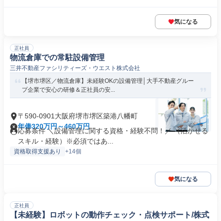
気になる
正社員
物流倉庫での常駐設備管理
三井不動産ファシリティーズ・ウエスト株式会社
【堺市堺区／物流倉庫】未経験OKの設備管理│大手不動産グルー
プ企業で安心の研修＆正社員の安...
〒590-0901大阪府堺市堺区築港八幡町
年俸320万円～460万円
応募条件 ＼設備管理に関する資格・経験不問！／ （活かせる
スキル・経験）※必須ではあ...
資格取得支援あり
+14個
気になる
正社員
【未経験】ロボットの動作チェック・点検サポート/株式