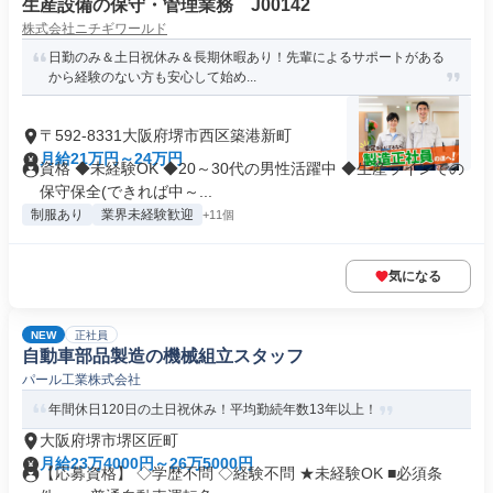
生産設備の保守・管理業務 J00142
株式会社ニチギワールド
日勤のみ＆土日祝休み＆長期休暇あり！先輩によるサポートがある
から経験のない方も安心して始め...
〒592-8331大阪府堺市西区築港新町
月給21万円～24万円
資格 ◆未経験OK ◆20～30代の男性活躍中 ◆生産ラインでの
保守保全(できれば中～...
制服あり
業界未経験歓迎
+11個
気になる
NEW
正社員
自動車部品製造の機械組立スタッフ
パール工業株式会社
年間休日120日の土日祝休み！平均勤続年数13年以上！
大阪府堺市堺区匠町
月給23万4000円～26万5000円
【応募資格】 ◇学歴不問 ◇経験不問 ★未経験OK ■必須条