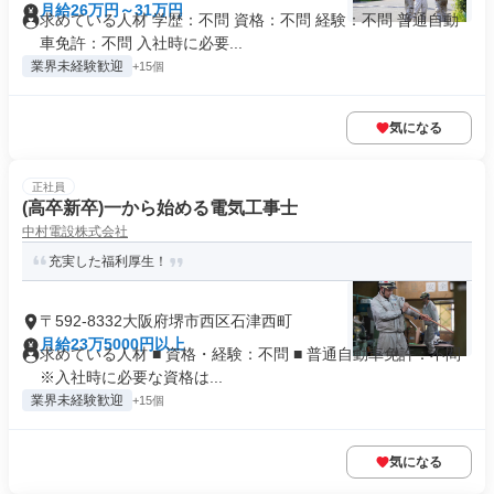
月給26万円～31万円
求めている人材 学歴：不問 資格：不問 経験：不問 普通自動
車免許：不問 入社時に必要...
業界未経験歓迎
+15個
気になる
正社員
(高卒新卒)一から始める電気工事士
中村電設株式会社
充実した福利厚生！
〒592-8332大阪府堺市西区石津西町
月給23万5000円以上
求めている人材 ■ 資格・経験：不問 ■ 普通自動車免許：不問
※入社時に必要な資格は...
業界未経験歓迎
+15個
気になる