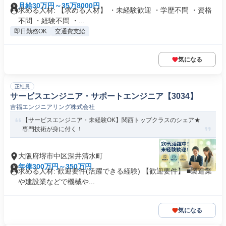
月給30万円～35万8000円
求める人材: 【求める人材】 ・未経験歓迎 ・学歴不問 ・資格
不問 ・経験不問 ・...
即日勤務OK
交通費支給
気になる
正社員
サービスエンジニア・サポートエンジニア【3034】
吉福エンジニアリング株式会社
【サービスエンジニア・未経験OK】関西トップクラスのシェア★
専門技術が身に付く！
大阪府堺市中区深井清水町
年俸300万円～350万円
求める人材: 歓迎要件(活躍できる経験) 【歓迎要件】 ■製造業
や建設業などで機械や...
気になる