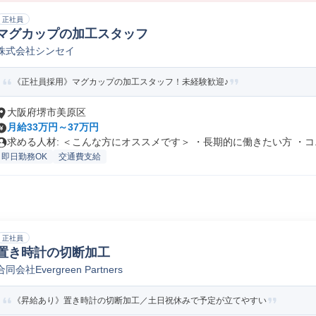
正社員
マグカップの加工スタッフ
株式会社シンセイ
《正社員採用》マグカップの加工スタッフ！未経験歓迎♪
大阪府堺市美原区
月給33万円～37万円
求める人材: ＜こんな方にオススメです＞ ・長期的に働きたい方 ・コ..
即日勤務OK
交通費支給
正社員
置き時計の切断加工
合同会社Evergreen Partners
《昇給あり》置き時計の切断加工／土日祝休みで予定が立てやすい