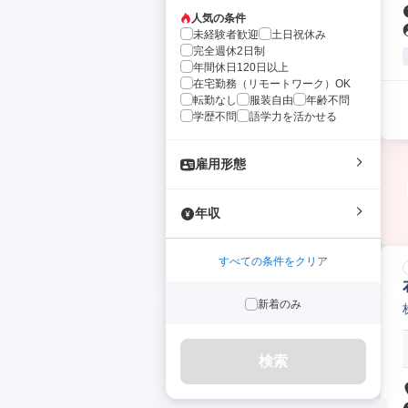
人気の条件
未経験者歓迎
土日祝休み
完全週休2日制
年間休日120日以上
在宅勤務（リモートワーク）OK
転勤なし
服装自由
年齢不問
学歴不問
語学力を活かせる
雇用形態
年収
すべての条件をクリア
新着のみ
検索