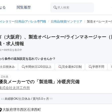
なる
閲覧履歴
求人検索
トイレタリー/日用品/アパレル専門職
/
日用品/雑貨/インテリア
/
製造オペレーター
市（大阪府）、製造オペレーター/ラインマネージャー（日
職・求人情報
1
〜
99
件目を表示中
わり条件の追加設定を忘れていませんか？
土日祝休み
年間休日120日以上
完全週休2日制
学歴不問
正社員
優良メーカーでの「製造職」冷暖房完備
株式会社太洋工作所
未経験OK/土日休み / 賞与5.0ヶ月
大阪府堺市西区石津西町