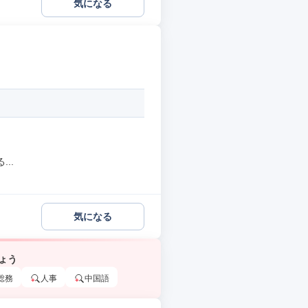
気になる
..
気になる
ょう
総務
人事
中国語