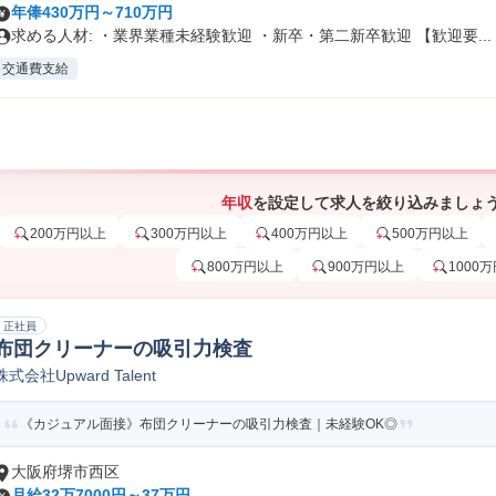
年俸430万円～710万円
求める人材: ・業界業種未経験歓迎 ・新卒・第二新卒歓迎 【歓迎要...
交通費支給
年収
を設定して求人を絞り込みましょ
200万円以上
300万円以上
400万円以上
500万円以上
800万円以上
900万円以上
1000
正社員
布団クリーナーの吸引力検査
株式会社Upward Talent
《カジュアル面接》布団クリーナーの吸引力検査｜未経験OK◎
大阪府堺市西区
月給32万7000円～37万円