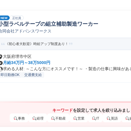
NEW
正社員
小型ラベルテープの組立補助製造ワーカー
合同会社アドバンスワークス
《初心者大歓迎》時給アップ制度あり！
大阪府堺市中区
月給34万円～38万5000円
求める人材: ～こんな方にオススメです！～ ・製造の仕事に興味がある.
即日勤務OK
交通費支給
キーワード
を設定して求人を絞り込みまし
事務
経理
不動産
営業
IT
英語