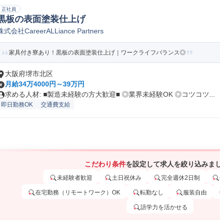
正社員
黒板の表面塗装仕上げ
株式会社CareerALLiance Partners
家具付き寮あり！黒板の表面塗装仕上げ｜ワークライフバランス◎
大阪府堺市北区
月給34万4000円～39万円
求める人材: ■製造未経験の方大歓迎■ ◎業界未経験OK ◎コツコツ...
即日勤務OK
交通費支給
こだわり条件
を設定して求人を絞り込みま
未経験者歓迎
土日祝休み
完全週休2日制
在宅勤務（リモートワーク）OK
転勤なし
服装自由
語学力を活かせる