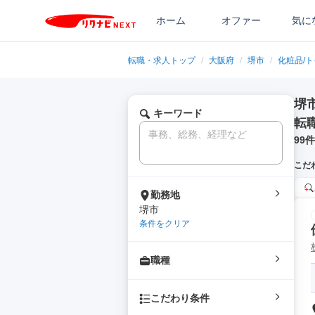
ホーム
オファー
気に
転職・求人トップ
/
大阪府
/
堺市
/
化粧品/
堺
キーワード
転
99
件
こだ
勤務地
堺市
条件をクリア
職種
こだわり条件