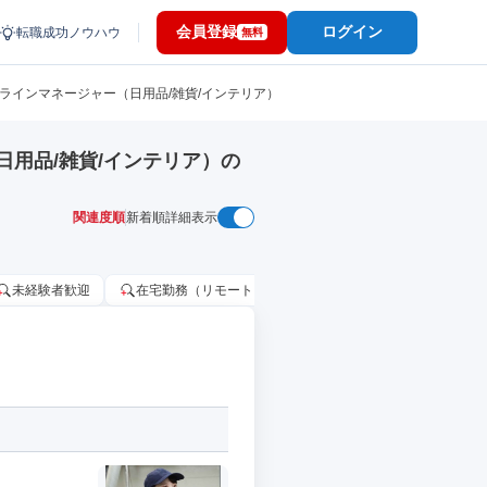
会員登録
ログイン
転職成功ノウハウ
無料
/ラインマネージャー（日用品/雑貨/インテリア）
用品/雑貨/インテリア）の
関連度順
新着順
詳細表示
未経験者歓迎
在宅勤務（リモートワーク）OK
家賃補助・住宅手当