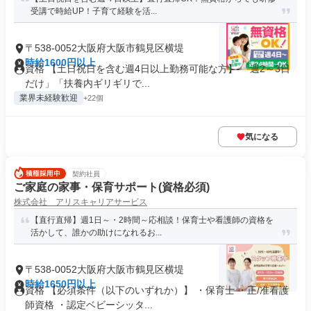
受講で時給UP！子育て経験を活...
〒538-0052大阪府大阪市鶴見区横堤
時給1600円以上
資格 【土日祝日を含む週4日以上勤務可能な方】 「週2～3日
だけ」「扶養内ギリギリで...
業界未経験歓迎
+22個
気になる
契約社員
ご家庭の家事・保育サポート(資格必須)
株式会社 アリスキャリアサービス
【直行直帰】週1日～・2時間～応相談！保育士や看護師の資格を
活かして、誰かの助けになれるお...
〒538-0052大阪府大阪市鶴見区横堤
時給1650円以上
資格 【必須条件（以下のいずれか）】 ・保育士 ・正/准看護
師資格 ・認定ベビーシッタ...