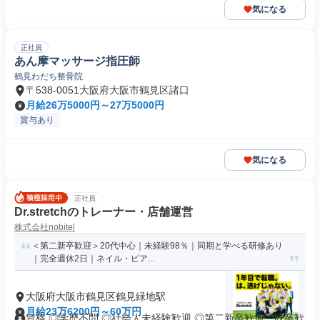
気になる
正社員
あん摩マッサージ指圧師
鶴見わだち整骨院
〒538-0051大阪府大阪市鶴見区諸口
月給26万5000円～27万5000円
賞与あり
気になる
正社員
Dr.stretchのトレーナー・店舗運営
株式会社nobitel
＜第二新卒歓迎＞20代中心｜未経験98％｜同期と学べる研修あり
｜完全週休2日｜ネイル・ピア...
大阪府大阪市鶴見区鶴見緑地駅
月給23万6200円～60万円
資格 ◎学歴不問 ◎社会人未経験歓迎 ◎第二新卒歓迎・既卒歓