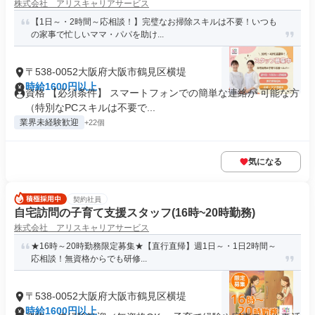
株式会社 アリスキャリアサービス
【1日～・2時間～応相談！】完璧なお掃除スキルは不要！いつも
の家事で忙しいママ・パパを助け...
〒538-0052大阪府大阪市鶴見区横堤
時給1600円以上
資格 【必須条件】 スマートフォンでの簡単な連絡が 可能な方
（特別なPCスキルは不要で...
業界未経験歓迎
+22個
気になる
契約社員
自宅訪問の子育て支援スタッフ(16時~20時勤務)
株式会社 アリスキャリアサービス
★16時～20時勤務限定募集★【直行直帰】週1日～・1日2時間～
応相談！無資格からでも研修...
〒538-0052大阪府大阪市鶴見区横堤
時給1600円以上