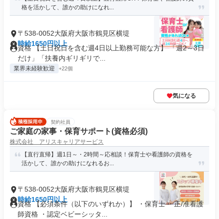
格を活かして、誰かの助けになれ...
〒538-0052大阪府大阪市鶴見区横堤
時給1650円以上
資格 【土日祝日を含む週4日以上勤務可能な方】 「週2～3日
だけ」「扶養内ギリギリで...
業界未経験歓迎
+22個
気になる
契約社員
ご家庭の家事・保育サポート(資格必須)
株式会社 アリスキャリアサービス
【直行直帰】週1日～・2時間～応相談！保育士や看護師の資格を
活かして、誰かの助けになれるお...
〒538-0052大阪府大阪市鶴見区横堤
時給1650円以上
資格 【必須条件（以下のいずれか）】 ・保育士 ・正/准看護
師資格 ・認定ベビーシッタ...