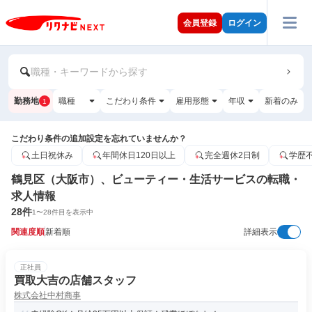
会員登録
ログイン
職種・キーワードから探す
勤務地
職種
こだわり条件
雇用形態
年収
新着のみ
1
こだわり条件の追加設定を忘れていませんか？
土日祝休み
年間休日120日以上
完全週休2日制
学歴
鶴見区（大阪市）、ビューティー・生活サービスの転職・
求人情報
28
件
1
〜
28
件目を表示中
関連度順
新着順
詳細表示
正社員
買取大吉の店舗スタッフ
株式会社中村商事