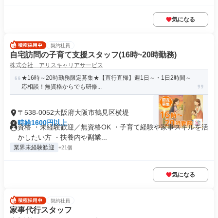
気になる
契約社員
自宅訪問の子育て支援スタッフ(16時~20時勤務)
株式会社 アリスキャリアサービス
★16時～20時勤務限定募集★【直行直帰】週1日～・1日2時間～
応相談！無資格からでも研修...
〒538-0052大阪府大阪市鶴見区横堤
時給1600円以上
資格 ・未経験歓迎／無資格OK ・子育て経験や家事スキルを活
かしたい方 ・扶養内や副業...
業界未経験歓迎
+21個
気になる
契約社員
家事代行スタッフ