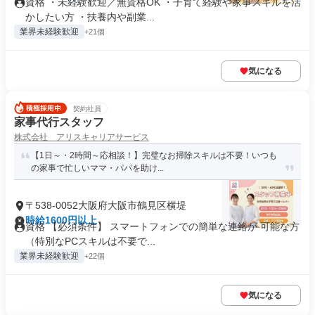
資格 ・未経験歓迎／無資格OK ・子育て経験や家事スキルを活
かしたい方 ・扶養内や副業...
業界未経験歓迎
+21個
気になる
契約社員
家事代行スタッフ
株式会社 アリスキャリアサービス
【1日～・2時間～応相談！】完璧なお掃除スキルは不要！いつも
の家事で忙しいママ・パパを助け...
〒538-0052大阪府大阪市鶴見区横堤
時給1600円以上
資格 【必須条件】 スマートフォンでの簡単な連絡が 可能な方
（特別なPCスキルは不要で...
業界未経験歓迎
+22個
気になる