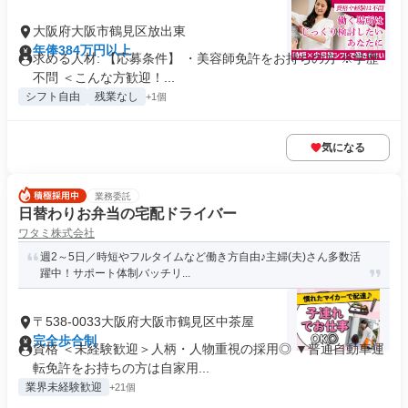
大阪府大阪市鶴見区放出東
年俸384万円以上
求める人材: 【応募条件】 ・美容師免許をお持ちの方 ※学歴
不問 ＜こんな方歓迎！...
シフト自由
残業なし
+1個
気になる
業務委託
日替わりお弁当の宅配ドライバー
ワタミ株式会社
週2～5日／時短やフルタイムなど働き方自由♪主婦(夫)さん多数活
躍中！サポート体制バッチリ...
〒538-0033大阪府大阪市鶴見区中茶屋
完全歩合制
資格 ＜未経験歓迎＞人柄・人物重視の採用◎ ▼普通自動車運
転免許をお持ちの方は自家用...
業界未経験歓迎
+21個