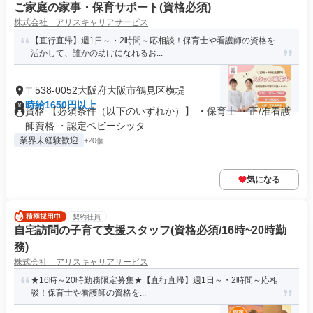
ご家庭の家事・保育サポート(資格必須)
株式会社 アリスキャリアサービス
【直行直帰】週1日～・2時間～応相談！保育士や看護師の資格を
活かして、誰かの助けになれるお...
〒538-0052大阪府大阪市鶴見区横堤
時給1650円以上
資格 【必須条件（以下のいずれか）】 ・保育士 ・正/准看護
師資格 ・認定ベビーシッタ...
業界未経験歓迎
+20個
気になる
契約社員
自宅訪問の子育て支援スタッフ(資格必須/16時~20時勤
務)
株式会社 アリスキャリアサービス
★16時～20時勤務限定募集★【直行直帰】週1日～・2時間～応相
談！保育士や看護師の資格を...