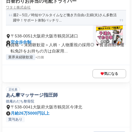
日替わりお弁当の宅配ドライバー
ワタミ株式会社
週2～5日／時短やフルタイムなど働き方自由♪主婦(夫)さん多数活
躍中！サポート体制バッチリ...
〒538-0051大阪府大阪市鶴見区諸口
完全歩合制
資格 ＜未経験歓迎＞人柄・人物重視の採用◎ ▼普通自動車運
転免許をお持ちの方は自家用...
業界未経験歓迎
+21個
気になる
正社員
あん摩マッサージ指圧師
徳庵わだち整骨院
〒538-0041大阪府大阪市鶴見区今津北
月給26万5000円以上
賞与あり