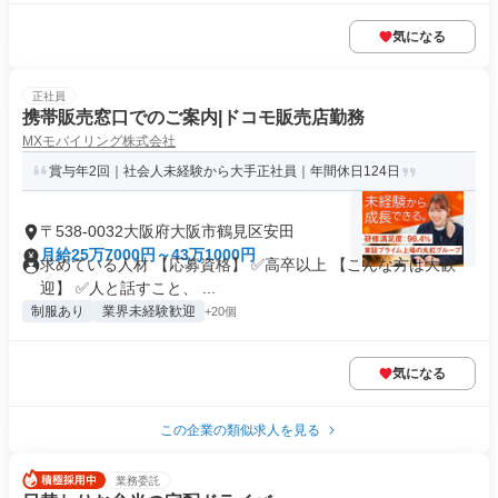
気になる
正社員
携帯販売窓口でのご案内|ドコモ販売店勤務
MXモバイリング株式会社
賞与年2回｜社会人未経験から大手正社員｜年間休日124日
〒538-0032大阪府大阪市鶴見区安田
月給25万7000円～43万1000円
求めている人材 【応募資格】 ✅高卒以上 【こんな方は大歓
迎】 ✅人と話すこと、 ...
制服あり
業界未経験歓迎
+20個
気になる
この企業の類似求人を見る
業務委託