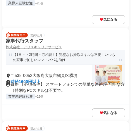
業界未経験歓迎
+20個
気になる
契約社員
家事代行スタッフ
株式会社 アリスキャリアサービス
【1日～・2時間～応相談！】完璧なお掃除スキルは不要！いつも
の家事で忙しいママ・パパを助け...
〒538-0052大阪府大阪市鶴見区横堤
時給1600円以上
資格 【必須条件】 スマートフォンでの簡単な連絡が 可能な方
（特別なPCスキルは不要で...
業界未経験歓迎
+22個
気になる
契約社員