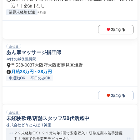
迎！ [ 必須 ] なし...
業界未経験歓迎
+15個
気になる
正社員
あん摩マッサージ指圧師
やけの鍼灸整骨院
〒538-0037大阪府大阪市鶴見区焼野
月給28万円～38万円
車通勤OK
平日のみOK
気になる
正社員
未経験歓迎/店舗スタッフ/20代活躍中
株式会社どうとんぼり神座
？？未経験OK！？？賞与年2回で安定収入！研修充実＆若手活躍
中！神座で飲食業界デビュー＆キ...