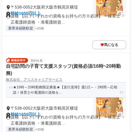
〒538-0052大阪府大阪市鶴見区横堤
時給1650円以上
資格 【以下いずれかの資格をお持ちの方※必須】 ・保育士 ・
正看護師資格 ・准看護師資...
業界未経験歓迎
+20個
気になる
契約社員
自宅訪問の子育て支援スタッフ(資格必須/16時~20時勤
務)
株式会社 アリスキャリアサービス
★16時～20時勤務限定募集★【直行直帰】週1日～・2時間～応相
談！保育士や看護師の資格を...
〒538-0052大阪府大阪市鶴見区横堤
時給1650円以上
資格 【以下いずれかの資格をお持ちの方※必須】 ・保育士 ・
正看護師資格 ・准看護師資...
業界未経験歓迎
+20個