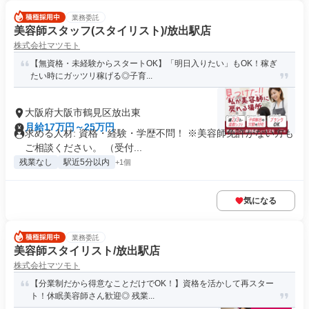
業務委託
美容師スタッフ(スタイリスト)/放出駅店
株式会社マツモト
【無資格・未経験からスタートOK】「明日入りたい」もOK！稼ぎ
たい時にガッツリ稼げる◎子育...
大阪府大阪市鶴見区放出東
月給17万円～25万円
求める人材: 資格・経験・学歴不問！ ※美容師免許がない方も
ご相談ください。 （受付...
残業なし
駅近5分以内
+1個
気になる
業務委託
美容師スタイリスト/放出駅店
株式会社マツモト
【分業制だから得意なことだけでOK！】資格を活かして再スター
ト！休眠美容師さん歓迎◎ 残業...