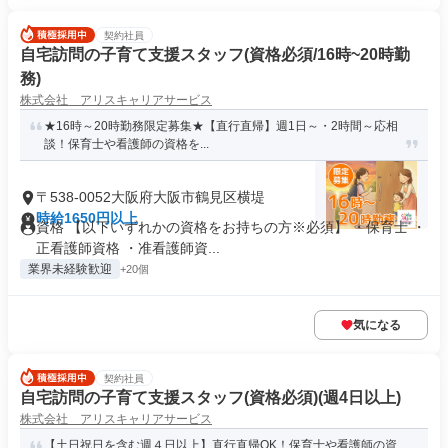
契約社員
自宅訪問の子育て支援スタッフ(資格必須/16時~20時勤
務)
株式会社 アリスキャリアサービス
★16時～20時勤務限定募集★【直行直帰】週1日～・2時間～応相
談！保育士や看護師の資格を...
〒538-0052大阪府大阪市鶴見区横堤
時給1650円以上
資格 【以下いずれかの資格をお持ちの方※必須】 ・保育士 ・
正看護師資格 ・准看護師資...
業界未経験歓迎
+20個
気になる
契約社員
自宅訪問の子育て支援スタッフ(資格必須)(週4日以上)
株式会社 アリスキャリアサービス
【土日祝日を含む週４日以上】直行直帰OK！保育士や看護師の資