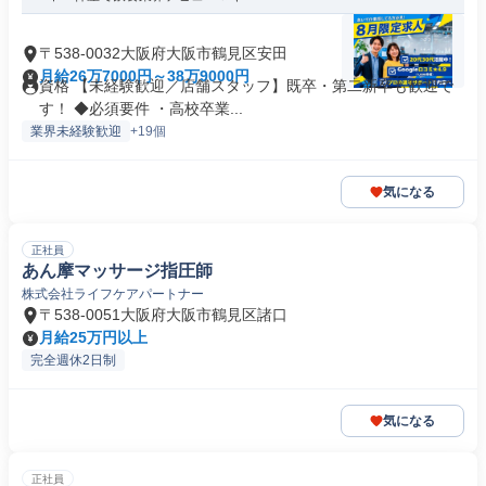
〒538-0032大阪府大阪市鶴見区安田
月給26万7000円～38万9000円
資格 【未経験歓迎／店舗スタッフ】既卒・第二新卒も歓迎で
す！ ◆必須要件 ・高校卒業...
業界未経験歓迎
+19個
気になる
正社員
あん摩マッサージ指圧師
株式会社ライフケアパートナー
〒538-0051大阪府大阪市鶴見区諸口
月給25万円以上
完全週休2日制
気になる
正社員