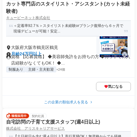
カット専門店のスタイリスト・アシスタント(カット未経
験者)
キュービーネット株式会社
＜定着率92.7％＞スタイリスト未経験orブランク復帰から６ヶ月で
現場デビューが可能！安定...
大阪府大阪市鶴見区鶴見
月給24万円以上
資格 【応募資格】 ◆美容師免許をお持ちの方 ◆カットでの入
店経験がなくてもOK！ ◆...
制服あり
主婦・主夫歓迎
+24個
気になる
この企業の類似求人を見る
契約社員
自宅訪問の子育て支援スタッフ(週4日以上)
株式会社 アリスキャリアサービス
【土日祝日を含む週４日以上】直行直帰OK！無資格からでも研修