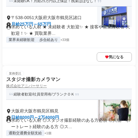
未経験OK！月給25万円以上保証！残業ほぼなし！
〒538-0051大阪府大阪市鶴見区諸口
月給25万円～65万円
求めている人材 ★ 未経験者 大歓迎✨ ★ 接客や営業経験者 大
歓迎！✨ ★ 買取業界...
業界未経験歓迎
歩合給あり
+33個
気になる
業務委託
スタジオ撮影カメラマン
株式会社アニバーサリー
経験者歓迎/社員登用有/ブランクＯＫ
大阪府大阪市鶴見区鶴見
日給8000円～2万4000円
求めている人材 ◎スタジオ撮影経験のある方必須 ◎人物・ポ
ートレート経験のある方 ◎ス...
通勤交通費全額支給
+1個