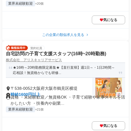
業界未経験歓迎
+20個
気になる
この企業の類似求人を見る
契約社員
自宅訪問の子育て支援スタッフ(16時~20時勤務)
株式会社 アリスキャリアサービス
★16時～20時勤務限定募集★【直行直帰】週1日～・1日2時間～
応相談！無資格からでも研修...
〒538-0052大阪府大阪市鶴見区横堤
時給1600円以上
資格 ・未経験歓迎／無資格OK ・子育て経験や家事スキルを活
かしたい方 ・扶養内や副業...
業界未経験歓迎
+21個
気になる