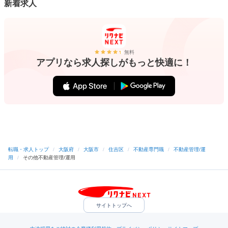
新着求人
無料
アプリなら求人探しがもっと快適に！
転職・求人トップ
/
大阪府
/
大阪市
/
住吉区
/
不動産専門職
/
不動産管理/運
用
/
その他不動産管理/運用
サイトトップへ