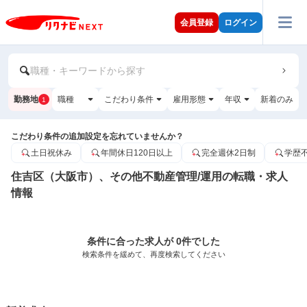
会員登録
ログイン
職種・キーワードから探す
勤務地
職種
こだわり条件
雇用形態
年収
新着のみ
1
こだわり条件の追加設定を忘れていませんか？
土日祝休み
年間休日120日以上
完全週休2日制
学歴
住吉区（大阪市）、その他不動産管理/運用の転職・求人
情報
条件に合った求人が 0件でした
検索条件を緩めて、再度検索してください