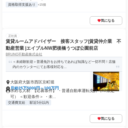
資格取得支援あり
+15個
気になる
正社員
賃貸ルームアドバイザー 接客スタッフ|賃貸仲介業 不
動産営業 |エイブルNW肥後橋うつぼ公園前店
BRUNO不動産株式会社
＜未経験歓迎＞普通免許をお持ちであれば知識など一切不問！店舗
内のカウンターにてお客様対応を...
大阪府大阪市西区京町堀
月給25万5000円～100万円
求める人材: 【応募条件】 ・普通自動車運転免許（AT限定
可） ＜歓迎条件＞ ・未...
交通費支給
駅近5分以内
気になる