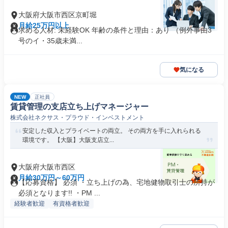
大阪府大阪市西区京町堀
月給25万円以上
求める人材: 未経験OK 年齢の条件と理由：あり （例外事由3
号のイ・35歳未満...
気になる
NEW
正社員
賃貸管理の支店立ち上げマネージャー
株式会社ネクサス・プラウド・インベストメント
安定した収入とプライベートの両立。 その両方を手に入れられる
環境です。 【大阪】大阪支店立...
大阪府大阪市西区
月給30万円～60万円
【応募資格】 必須 ・立ち上げの為、宅地健物取引士の所持が
必須となります!! ・PM ...
経験者歓迎
有資格者歓迎