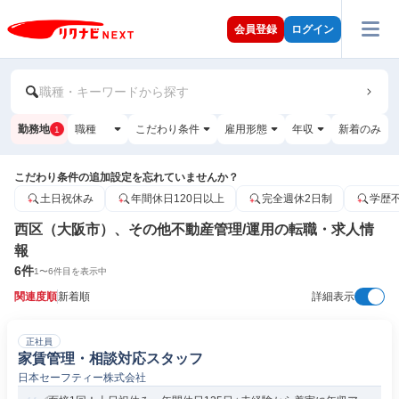
会員登録
ログイン
職種・キーワードから探す
勤務地
職種
こだわり条件
雇用形態
年収
新着のみ
1
こだわり条件の追加設定を忘れていませんか？
土日祝休み
年間休日120日以上
完全週休2日制
学歴
西区（大阪市）、その他不動産管理/運用の転職・求人情
報
6
件
1
〜
6
件目を表示中
関連度順
新着順
詳細表示
正社員
家賃管理・相談対応スタッフ
日本セーフティー株式会社