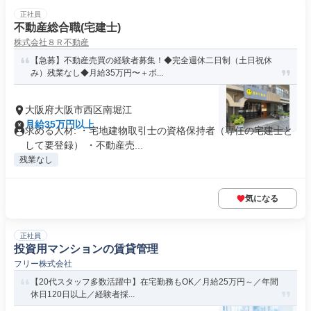
正社員
不動産総合職(宅建士)
株式会社８Ｒ不動産
【急募】不動産売買の経験者募集！◆完全週休二日制（土日祝休
み）残業なし◆月給35万円〜＋ボ...
大阪府大阪市西区南堀江
月給35万円以上
求める人材: ・宅地建物取引士の資格保持者（専任の宅建士と
して要登録） ・不動産売...
残業なし
気になる
正社員
投資用マンションの賃貸管理
フリー株式会社
【20代スタッフ多数活躍中】在宅勤務もOK／月給25万円～／年間
休日120日以上／経験者採...