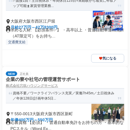
✅️面接1回！土日祝休み・年間休日125日⭐️未経験から着実に年収ア
ップ可能⏫家賃管理業務...
大阪府大阪市西区江戸堀
月給27万円～42万8300円
求める人材: 【必須条件✅】 ・高卒以上 ・普通自動車運転免許
（AT限定可）をお持ち...
交通費支給
気になる
NEW
正社員
企業の寮や社宅の管理運営サポート
株式会社穴吹ハウジングサービス
資格不要／ワークライフバランス充実／実働7h45m／土日祝休み
／年休128日(計画年休5日...
〒550-0013大阪府大阪市西区新町
年俸400万円～550万円
応募資格 【必須】 ・普通自動車免許をお持ちの方 ・基本的な
PCスキル（Word,Ex...