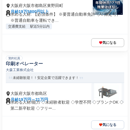
大阪府大阪市都島区東野田町
月給19万5800円以上
求める人材: 【必須条件】 ※要普通自動車免許（AT限定可）
※普通自動車を運転でき...
交通費支給
駅近5分以内
気になる
契約社員
印刷オペレーター
大森工業株式会社
未経験歓迎！！安定企業で活躍できます！
大阪府大阪市都島区
月給19万円～21万円
求める人材/能力 ◇未経験者歓迎 ◇学歴不問 ◇ブランクOK ◇
第二新卒歓迎 ◇フリー...
気になる