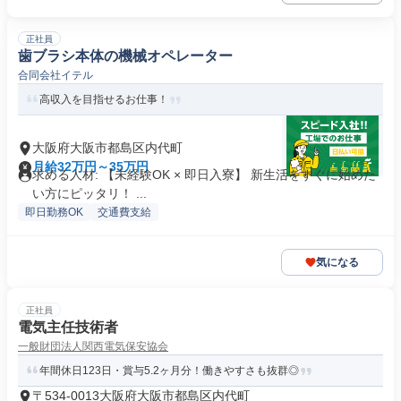
正社員
歯ブラシ本体の機械オペレーター
合同会社イテル
高収入を目指せるお仕事！
大阪府大阪市都島区内代町
月給32万円～35万円
求める人材: 【未経験OK × 即日入寮】 新生活をすぐに始めた
い方にピッタリ！ ...
即日勤務OK
交通費支給
気になる
正社員
電気主任技術者
一般財団法人関西電気保安協会
年間休日123日・賞与5.2ヶ月分！働きやすさも抜群◎
〒534-0013大阪府大阪市都島区内代町