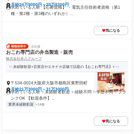
月給24万9000円～28万8300円
求めている人材 【応募資格】 ・電気主任技術者資格（第1
種・第2種・第3種のいずれか）...
気になる
正社員
おこわ専門店の弁当製造・販売
株式会社米八グループ
未経験歓迎⭐百貨店やエキナカ店舗で話題の【おこわ専門店】⭐
〒534-0024大阪府大阪市都島区東野田町
月給21万3000円～31万3000円
求めている人材 ✨未経験者歓迎 ✨経験不問 ✨学歴不問 ✨ブラ
ンクOK 【歓迎条件】...
業界未経験歓迎
+14個
気になる