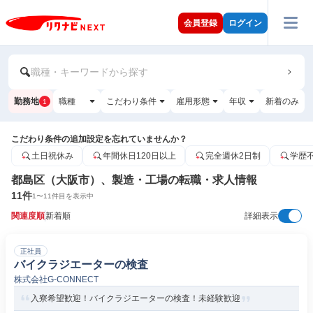
会員登録
ログイン
職種・キーワードから探す
勤務地
職種
こだわり条件
雇用形態
年収
新着のみ
1
こだわり条件の追加設定を忘れていませんか？
土日祝休み
年間休日120日以上
完全週休2日制
学歴
都島区（大阪市）、製造・工場の転職・求人情報
11
件
1
〜
11
件目を表示中
関連度順
新着順
詳細表示
正社員
バイクラジエーターの検査
株式会社G‐CONNECT
入寮希望歓迎！バイクラジエーターの検査！未経験歓迎