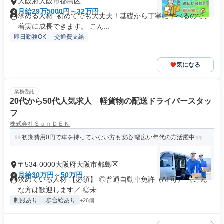
大阪府大阪市都島区
月給29万5000円～32万円
求める人材: 初めてでも大丈夫！基礎から丁寧に学べるので、
着実に成長できます。 こん...
即日勤務OK
交通費支給
気になる
業務委託
20代から50代人気求人 軽貨物の配送ドライバースタッ
フ
株式会社ＳａｎＤＥＮ
初期費用0円で車を持っていない方も安心!幅広い年代の方活躍中
〒534-0000大阪府大阪市都島区
月給30万円～50万円
求めている人材 【必須】 ◎普通自動車免許（AT可） ＼こん
な方は歓迎します／ ◎未...
制服あり
歩合給あり
+26個