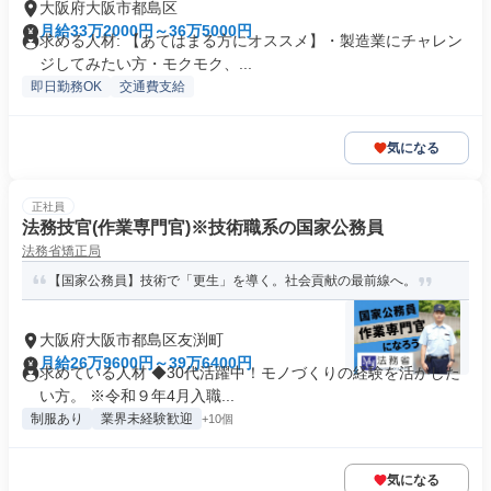
大阪府大阪市都島区
月給33万2000円～36万5000円
求める人材: 【あてはまる方にオススメ】・製造業にチャレン
ジしてみたい方・モクモク、...
即日勤務OK
交通費支給
気になる
正社員
法務技官(作業専門官)※技術職系の国家公務員
法務省矯正局
【国家公務員】技術で「更生」を導く。社会貢献の最前線へ。
大阪府大阪市都島区友渕町
月給26万9600円～39万6400円
求めている人材 ◆30代活躍中！モノづくりの経験を活かした
い方。 ※令和９年4月入職...
制服あり
業界未経験歓迎
+10個
気になる