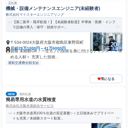
正社員
機械・設備メンテナンスエンジニア(未経験者)
株式会社マイスターエンジニアリング
【第二新卒・既卒歓迎！】【未経験者歓迎】半導体・医療・インフ
ラ設備の導入・保守・技術サポー...
〒534-0024大阪府大阪市都島区東野田町
月給29万1000円～41万6000円
資格 未経験OK！一生モノの技術を身に付けるチャンス！ ＜求
める人材＞ 充実した技術...
通勤交通費全額支給
気になる
NEW
契約社員
簡易専用水道の水質検査
株式会社大阪水道総合サービス
＜大阪市水道局100％出資の安定基盤✨＞土日祝休みでプライベー
トも充実／未経験スタート歓迎...