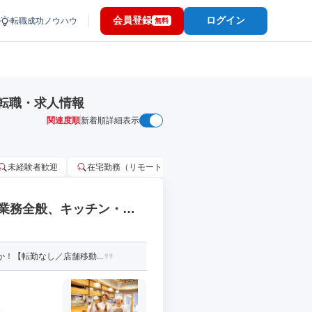
会員登録
ログイン
転職成功ノウハウ
無料
転職・求人情報
関連度順
新着順
詳細表示
未経験者歓迎
在宅勤務（リモートワーク）OK
家賃補助・住宅手当
業務全般、キッチン・調
！【転勤なし／店舗移動...