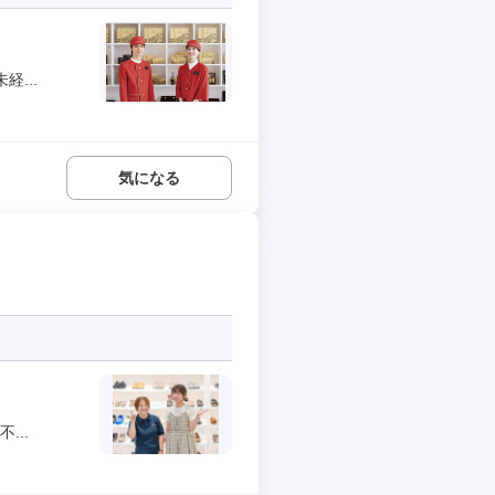
...
気になる
...