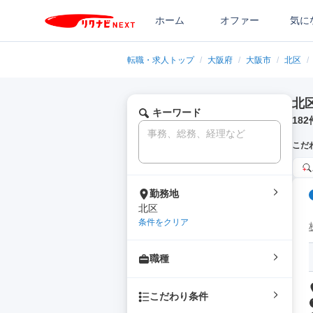
ホーム
オファー
気に
転職・求人トップ
/
大阪府
/
大阪市
/
北区
/
北
キーワード
182
こだ
勤務地
北区
条件をクリア
職種
こだわり条件