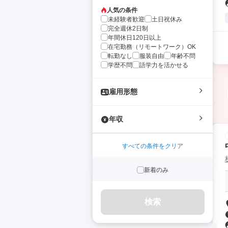
人気の条件
未経験者歓迎
土日祝休み
完全週休2日制
年間休日120日以上
在宅勤務（リモートワーク）OK
転勤なし
服装自由
年齢不問
学歴不問
語学力を活かせる
雇用形態
年収
すべての条件をクリア
新着のみ
検索