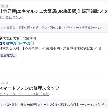
正社員
【竹乃屋|エキマルシェ大阪店(JR梅田駅)】調理補助ス
株式会社タケノ
✅高収入・長期休暇・有給・賄い・週休２日でプライベート充実♪駅チカ♪
大阪府大阪市北区梅田
月給30万円～35万円
求める人材: 【応募条件】 ✅ 経験不問・業界職種未経験歓迎 ✅ 資...
交通費支給
正社員
スマートフォンの修理スタッフ
ヴィレッジアライアンス株式会社
＜2名体制で安心★未経験スタート100%＞SNSなどWEBマーケティングも学べる