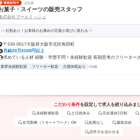
正社員
お菓子・スイーツの販売スタッフ
株式会社ブールミッシュ
社割あり！お客様のお褒めの言葉が喜びに変わる
〒530-0017大阪府大阪市北区角田町
月給20万4100円以上
求めている人材 経験・学歴不問！未経験歓迎 長期思考のフリーターさん
業界未経験歓迎
フリーター歓迎
介護休暇あり
+20個
こだわり条件
を設定して求人を絞り込みま
未経験者歓迎
土日祝休み
完全週休2日制
在宅勤務（リモートワーク）OK
転勤なし
服装自由
語学力を活かせる