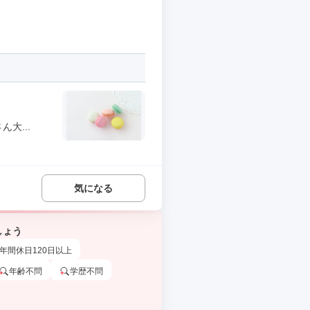
大...
気になる
しょう
年間休日120日以上
年齢不問
学歴不問