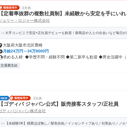
正社員
【定着率抜群の複数社員制】未経験から安定を手にいれ
ジョリー・ロジャー株式会社
大手コンビニで安定×正社員デビューも歓迎！新商品や人との出会いなど毎日が
大阪府大阪市北区豊崎
月給24万円～34万8000円
求める人材: ◆学歴不問・経験不問 ◆第二新卒も歓迎 ◆男女活躍中（..
交通費支給
NEW
正社員
【ゴディバ ジャパン公式】販売接客スタッフ/正社員
ゴディバジャパン株式会社
【未経験OK】残業ほぼ無し／髪色自由／インセンティブあり／社割あり／ノル