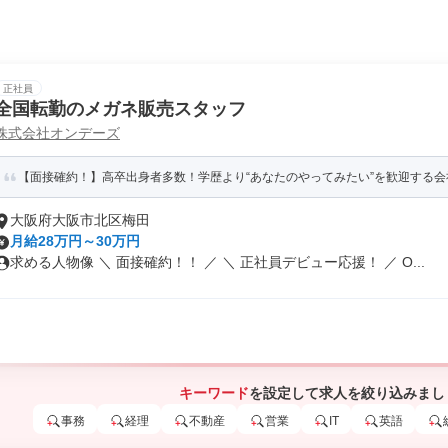
正社員
全国転勤のメガネ販売スタッフ
株式会社オンデーズ
【面接確約！】高卒出身者多数！学歴より“あなたのやってみたい”を歓迎する会社
大阪府大阪市北区梅田
月給28万円～30万円
求める人物像 ＼ 面接確約！！ ／ ＼ 正社員デビュー応援！ ／ O...
キーワード
を設定して求人を絞り込みまし
事務
経理
不動産
営業
IT
英語