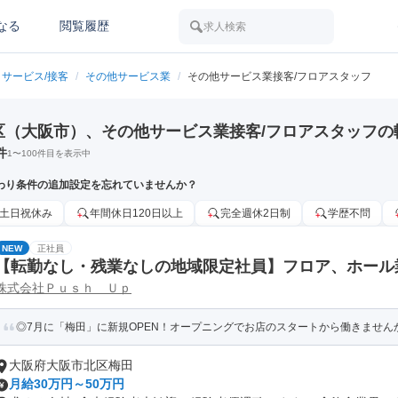
なる
閲覧履歴
求人検索
サービス/接客
/
その他サービス業
/
その他サービス業接客/フロアスタッフ
区（大阪市）、その他サービス業接客/フロアスタッフの
件
1
〜
100
件目を表示中
わり条件の追加設定を忘れていませんか？
土日祝休み
年間休日120日以上
完全週休2日制
学歴不問
NEW
正社員
【転勤なし・残業なしの地域限定社員】フロア、ホール
株式会社Ｐｕｓｈ Ｕｐ
理)
◎7月に「梅田」に新規OPEN！オープニングでお店のスタートから働きませんか
大阪府大阪市北区梅田
月給30万円～50万円