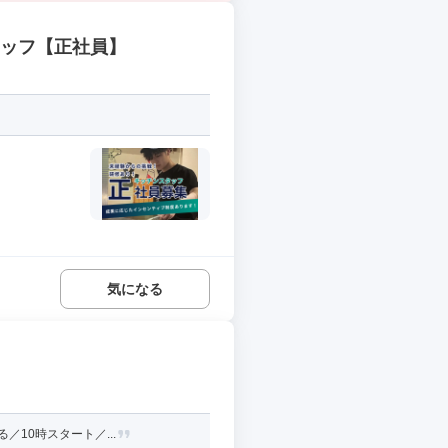
タッフ【正社員】
気になる
／10時スタート／...