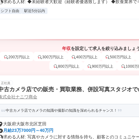
求める人材: ◆未経験者大歓迎（経験者優遇致します） ◆飲食業界でキ.
シフト自由
駅近5分以内
年収
を設定して求人を絞り込みましょ
200万円以上
300万円以上
400万円以上
500万円以上
800万円以上
900万円以上
1000
正社員
中古カメラ店での販売・買取業務、併設写真スタジオで
株式会社ナニワ商会
中古カメラ店でカメラの知識や撮影の知識を深められるチャンス！
大阪府大阪市北区芝田
月給23万7000円～40万円
求める人材: 写真やカメラに対する情熱を持ち、顧客とのコミュニケーシ