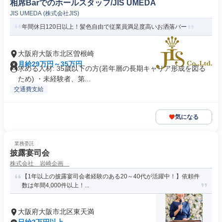
相席Barでのホールスタッフ/JIS UMEDA
JIS UMEDA (株式会社JIS)
年間休日120日以上！髪色自由で従業員満足度高いお洒落バー
大阪府大阪市北区曽根崎
月給29万円～35万円
求める人材: 35歲以下の方(若年層の長期キャリア形成を図る
ため) ・未経験者、第...
交通費支給
気になる
業務委託
披露宴司会
株式会社 岩崎企画
【1年以上の披露宴司会者経験のある20～40代が活躍中！】依頼件
数は年間4,000件以上！...
大阪府大阪市北区東天満