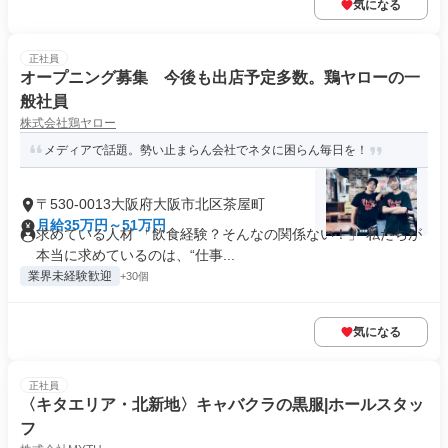
気になる
正社員
オープニング募集 今後も出店予定多数。鶏ヤローの一
般社員
株式会社鶏ヤロー
メディアで話題。勢い止まらん会社でネタに困らん毎日を！
〒530-0013大阪府大阪市北区茶屋町
月給35万円～51万円
求めている人材 「飲食経験？そんなの関係ない！」 私たちが
本当に求めているのは、“仕事...
業界未経験歓迎
+30個
気になる
正社員
〈キタエリア・北新地〉キャバクラの黒服|ホールスタッ
フ