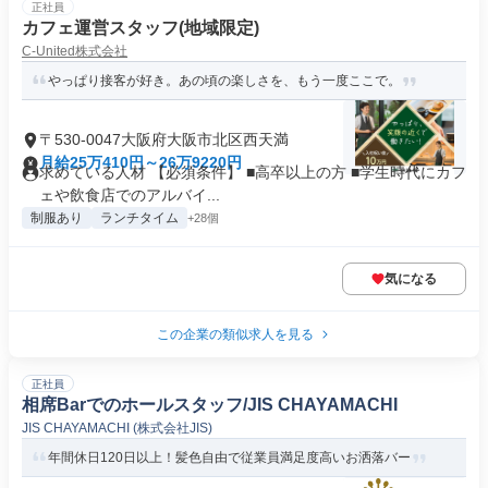
正社員
カフェ運営スタッフ(地域限定)
C-United株式会社
やっぱり接客が好き。あの頃の楽しさを、もう一度ここで。
〒530-0047大阪府大阪市北区西天満
月給25万410円～26万9220円
求めている人材 【必須条件】 ■高卒以上の方 ■学生時代にカフ
ェや飲食店でのアルバイ...
制服あり
ランチタイム
+28個
気になる
この企業の類似求人を見る
正社員
相席Barでのホールスタッフ/JIS CHAYAMACHI
JIS CHAYAMACHI (株式会社JIS)
年間休日120日以上！髪色自由で従業員満足度高いお洒落バー