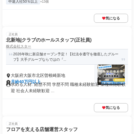
中途入社50％以上
+13個
気になる
正社員
北新地|クラブのホールスタッフ(正社員)
株式会社スター
2026年秋に新店舗オープン予定！【社法令遵守を徹底したグルー
プ】大手グループならではの『...
大阪府大阪市北区曽根崎新地
月給40万円以上
求める人材: 経歴不問 学歴不問 職種未経験歓迎 業種未経験歓
迎 社会人未経験歓迎 ...
気になる
正社員
フロアを支える店舗運営スタッフ