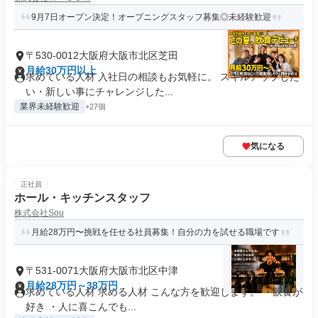
9月7日オープン決定！オープニングスタッフ募集◎未経験歓迎
〒530-0012大阪府大阪市北区芝田
月給30万円以上
求めている人材 入社日の相談もお気軽に。 スキルアップした
い・新しい事にチャレンジした...
業界未経験歓迎
+27個
気になる
正社員
ホール・キッチンスタッフ
株式会社Sou
月給28万円〜挑戦を任せる社員募集！自分の力を試せる職場です
〒531-0071大阪府大阪市北区中津
月給28万円～38万円
求めている人材 求める人材 こんな方を歓迎します。 ・飲食が
好き ・人に喜こんでも...