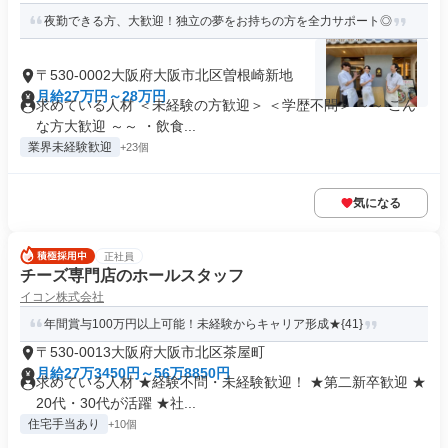
夜勤できる方、大歓迎！独立の夢をお持ちの方を全力サポート◎
〒530-0002大阪府大阪市北区曽根崎新地
月給27万円～28万円
求めている人材 ＜未経験の方歓迎＞ ＜学歴不問＞ ～～ こん
な方大歓迎 ～～ ・飲食...
業界未経験歓迎
+23個
気になる
正社員
チーズ専門店のホールスタッフ
イコン株式会社
年間賞与100万円以上可能！未経験からキャリア形成★{41}
〒530-0013大阪府大阪市北区茶屋町
月給27万3450円～56万8850円
求めている人材 ★経験不問・未経験歓迎！ ★第二新卒歓迎 ★
20代・30代が活躍 ★社...
住宅手当あり
+10個