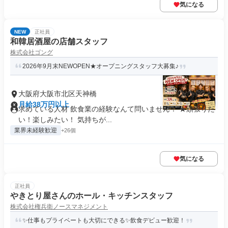
気になる
NEW
正社員
和韓居酒屋の店舗スタッフ
株式会社ゴング
2026年9月末NEWOPEN★オープニングスタッフ大募集♪
大阪府大阪市北区天神橋
月給38万円以上
求めている人材 飲食業の経験なんて問いません！ ★頑張りた
い！楽しみたい！ 気持ちが...
業界未経験歓迎
+26個
気になる
正社員
やきとり屋さんのホール・キッチンスタッフ
株式会社権兵衛ノースマネジメント
✨仕事もプライベートも大切にできる✨飲食デビュー歓迎！