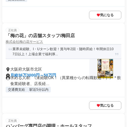
気になる
正社員
「梅の花」の店舗スタッフ/梅田店
株式会社梅の花サービス
業界未経験、I・Uターン歓迎！賞与年2回・随時昇給！年間休日10
7日以上！上場企業で福利厚...
大阪府大阪市北区
月給36万3000円～50万円
求める人材: 《未経験OK！（異業種からの転職歓迎！）》 * 飲
食業経験者、店長経...
交通費支給
駅近5分以内
気になる
正社員
ハンバーグ専門店の調理・ホールスタッフ