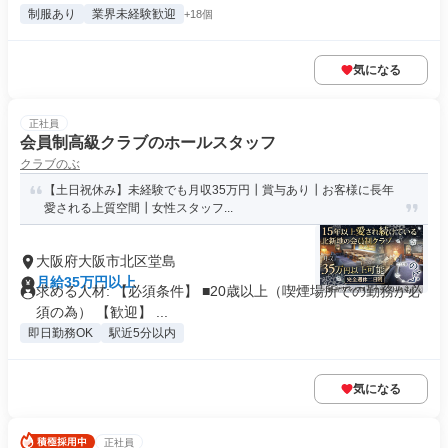
制服あり
業界未経験歓迎
+18個
気になる
正社員
会員制高級クラブのホールスタッフ
クラブのぶ
【土日祝休み】未経験でも月収35万円┃賞与あり┃お客様に長年
愛される上質空間┃女性スタッフ...
大阪府大阪市北区堂島
月給35万円以上
求める人材: 【必須条件】 ■20歳以上（喫煙場所での勤務が必
須の為） 【歓迎】 ...
即日勤務OK
駅近5分以内
気になる
正社員