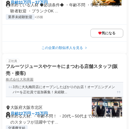
月給31万円～37万円
求めている人材 ◆必須条件◆ ・年齢不問 ・学歴不問 ・未経
験者歓迎 ・ブランクOK ...
業界未経験歓迎
+15個
気になる
この企業の類似求人を見る
正社員
フルーツジュースやケーキにまつわる店舗スタッフ(販
売・接客)
株式会社大和果園
3月に大丸梅田店にオープンしたばかりのお店！オープニングメン
バーを正社員で追加募集！未経験...
大阪府大阪市北区
月給22万円～25万円
求める人材: ・年齢不問！ ・20代～50代までの幅広い年齢層
のスタッフが活躍中です...
交通費支給