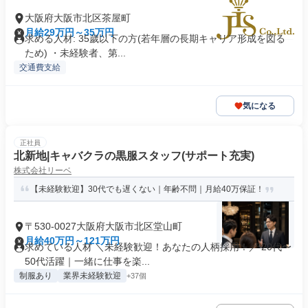
大阪府大阪市北区茶屋町
月給29万円～35万円
求める人材: 35歲以下の方(若年層の長期キャリア形成を図る
ため) ・未経験者、第...
交通費支給
気になる
正社員
北新地|キャバクラの黒服スタッフ(サポート充実)
株式会社リーベ
【未経験歓迎】30代でも遅くない｜年齢不問｜月給40万保証！
〒530-0027大阪府大阪市北区堂山町
月給40万円～121万円
求めている人材 ＼未経験歓迎！あなたの人柄採用！／ 20代〜
50代活躍｜一緒に仕事を楽...
制服あり
業界未経験歓迎
+37個