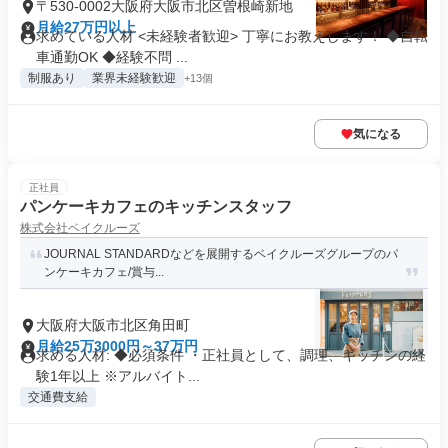
〒530-0002大阪府大阪市北区曽根崎新地
月給27万円以上
求めている人材 <未経験者歓迎> 丁寧にお教えします！ ◆自転
車通勤OK ◆経験不問 ...
制服あり
業界未経験歓迎
+13個
気になる
正社員
パンケーキカフェのキッチンスタッフ
株式会社ベイクルーズ
JOURNAL STANDARDなどを展開するベイクルーズグループのパ
ンケーキカフェ/賞与...
大阪府大阪市北区角田町
月給25万3000円～37万円
求める人材: ◆必須条件 ・正社員として、調理、キッチンの経
験1年以上 ※アルバイト...
交通費支給