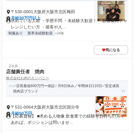
〒530-0001大阪府大阪市北区梅田
月給30万円以上
求めている人材 ・学歴不問 ・未経験大歓迎！ ・飲食業にチャ
レンジしたい方 ・接客や人...
制服あり
業界未経験歓迎
+24個
気になる
正社員
店舗責任者 焼肉
株式会社お肉のカンパニー
✅店長最低600万円〜保証✅月8日休み／年間休日110日✅安定成長
焼肉店ブランド
〒531-0064大阪府大阪市北区国分寺
月給50万円
【応募資格】 ■求める人物像 飲食業での経験をお持ちの方で
あれば、ポジションは問いませ...