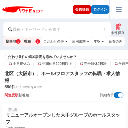
会員登録
ログイン
職種・キーワードから探す
条件保存
勤務地
職種
こだわり条件
雇用形態
年収
新着のみ
1
1
こだわり条件の追加設定を忘れていませんか？
土日祝休み
年間休日120日以上
完全週休2日制
学歴
北区（大阪市）、ホール/フロアスタッフの転職・求人情
報
556
件
1
〜
100
件目を表示中
関連度順
新着順
詳細表示
正社員
リニューアルオープンした大手グループのホールスタッ
フ