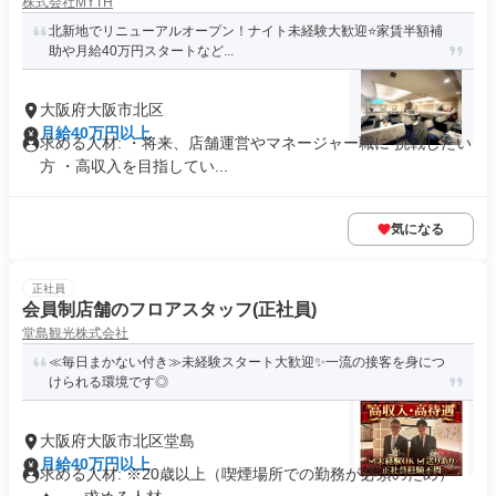
株式会社MYTH
北新地でリニューアルオープン！ナイト未経験大歓迎⭐️家賃半額補
助や月給40万円スタートなど...
大阪府大阪市北区
月給40万円以上
求める人材: ・将来、店舗運営やマネージャー職に 挑戦したい
方 ・高収入を目指してい...
気になる
正社員
会員制店舗のフロアスタッフ(正社員)
堂島観光株式会社
≪毎日まかない付き≫未経験スタート大歓迎✨一流の接客を身につ
けられる環境です◎
大阪府大阪市北区堂島
月給40万円以上
求める人材: ※20歳以上（喫煙場所での勤務が必須のため）