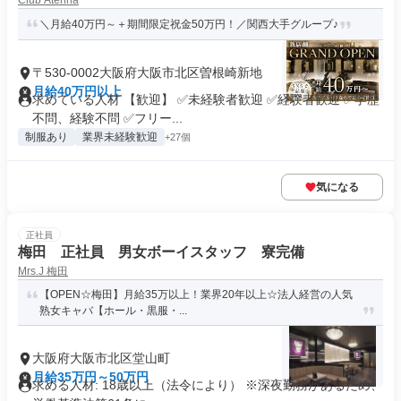
Club Atenna
＼月給40万円～＋期間限定祝金50万円！／関西大手グループ♪
〒530-0002大阪府大阪市北区曽根崎新地
月給40万円以上
求めている人材 【歓迎】 ✅未経験者歓迎 ✅経験者歓迎 ✅学歴
不問、経験不問 ✅フリー...
制服あり
業界未経験歓迎
+27個
気になる
正社員
梅田 正社員 男女ボーイスタッフ 寮完備
Mrs.J 梅田
【OPEN☆梅田】月給35万以上！業界20年以上☆法人経営の人気
熟女キャバ【ホール・黒服・...
大阪府大阪市北区堂山町
月給35万円～50万円
求める人材: 18歳以上（法令により） ※深夜勤務があるため、