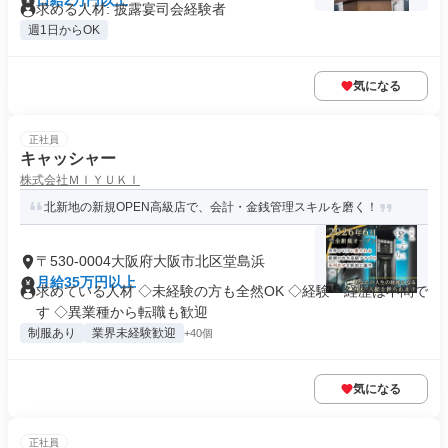
日給2万円以上
求める人材: 披露宴司会経験者
週1日からOK
気になる
正社員
キャッシャー
株式会社ＭＩＹＵＫＩ
北新地の新規OPEN高級店で、会計・金銭管理スキルを磨く！
〒530-0004大阪府大阪市北区堂島浜
月給35万円以上
求めている人材 ◇未経験の方も全然OK ◇経験・経歴は不問で
す ◇異業種から転職も歓迎
制服あり
業界未経験歓迎
+40個
気になる
正社員