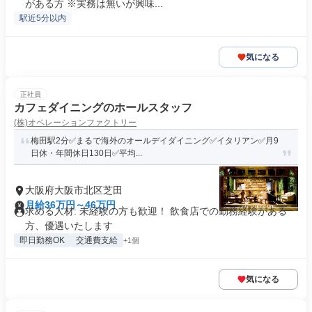
がある方 ※実務は無いが興味...
駅近5分以内
気になる
正社員
カフェダイニングのホールスタッフ
(株)オペレーションファクトリー
梅田駅2分✅まるで海外のオールデイダイニング✅イタリアン✅月9
日休・年間休日130日✅平均...
大阪府大阪市北区芝田
月給36万円～46万円
求める人材: 未経験の方も歓迎！ 飲食店での勤務経験がある
方、優遇いたします
即日勤務OK
交通費支給
+1個
気になる