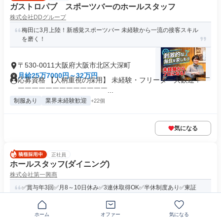
ガストロパブ スポーツバーのホールスタッフ
株式会社DDグループ
梅田に3月上陸！新感覚スポーツバー 未経験から一流の接客スキル
を磨く！
〒530-0011大阪府大阪市北区大深町
月給25万7000円～32万円
応募資格 【人柄重視の採用】 未経験・フリーター大歓迎！ ￣
￣￣￣￣￣￣￣￣￣￣￣￣￣...
制服あり
業界未経験歓迎
+22個
気になる
正社員
ホールスタッフ(ダイニング)
株式会社第一興商
✅賞与年3回✅月8～10日休み✅3連休取得OK✅半休制度あり✅東証
プライム上場グループ✅未...
ホーム
オファー
気になる