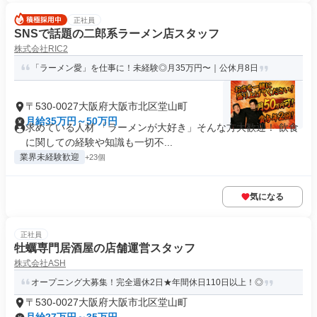
正社員
SNSで話題の二郎系ラーメン店スタッフ
株式会社RIC2
「ラーメン愛」を仕事に！未経験◎月35万円〜｜公休月8日
〒530-0027大阪府大阪市北区堂山町
月給35万円～50万円
求めている人材 「ラーメンが大好き」そんな方大歓迎！ 飲食
に関しての経験や知識も一切不...
業界未経験歓迎
+23個
気になる
正社員
牡蠣専門居酒屋の店舗運営スタッフ
株式会社ASH
オープニング大募集！完全週休2日★年間休日110日以上！◎
〒530-0027大阪府大阪市北区堂山町