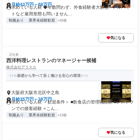
月給43万円～88万円
求めている人材 ◆年数問わず、外食経験者大歓迎!! アルバイ
トなど雇用形態も問いません...
制服あり
業界未経験歓迎
+30個
気になる
正社員
西洋料理レストランのマネージャー候補
株式会社アラスカ
✨基礎から学べて長く働ける安心の環境✨
大阪府大阪市北区中之島
月給35万円～38万円
求めている人材 ＜歓迎条件＞ ■飲食店の管理職経験 ■レストラ
ンでの接客経験 ⭐こん...
制服あり
業界未経験歓迎
+13個
気になる