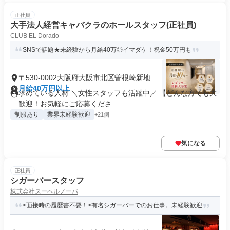
正社員
大手法人経営キャバクラのホールスタッフ(正社員)
CLUB EL Dorado
SNSで話題★未経験から月給40万◎イマダケ！祝金50万円も
〒530-0002大阪府大阪市北区曽根崎新地
月給40万円以上
求めている人材 ＼女性スタッフも活躍中／ 【どんな方でも大
歓迎！お気軽にご応募くださ...
制服あり
業界未経験歓迎
+21個
気になる
正社員
シガーバースタッフ
株式会社スーペルノーバ
<面接時の履歴書不要！>有名シガーバーでのお仕事。未経験歓迎