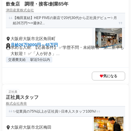
飲食店 調理・接客/創業65年
津田産業株式会社
【梅田直結】HEP FIVEの新店で20代30代から正社員デビュー✨月
給26万円〜×週休2...
大阪府大阪市北区角田町
月給26万9000円～45万円
求める人材: 【応募条件】 ✅学歴不問・未経験者・第二新卒も
大歓迎！ ✅「人が好き」...
交通費支給
駅近5分以内
気になる
正社員
正社員スタッフ
株式会社寿幸
✨従業員の75%以上が正社員✨日本人スタッフ100%!
大阪府大阪市北区梅田