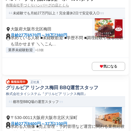
有限会社手づくりハンバーグの店とくら
未経験でも月給27万円以上！完全週休2日で安定収入◎
大阪府大阪市北区梅田
月給27万6570円～39万7380円
求めている人材 ■未経験歓迎 ■学歴不問 ■調理経験や接客経験
も活かせます ＼＼こん...
業界未経験歓迎
+13個
気になる
正社員
グリルピア リンクス梅田 BBQ運営スタッフ
株式会社タイシステム『グリルピア リンクス梅田』
都市型BBQ場の運営スタッフ
〒530-0011大阪府大阪市北区大深町
月給27万8400円～37万1100円
求める人物像 ■売上管理・予約管理など運営に関わる業務経験