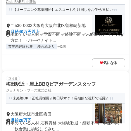
Club BABEL北新地
【オープニング募集開始】エスコート/付け回しをお任せ/日払い
〒530-0002大阪府大阪市北区曽根崎新地
月給40万円以上
求めている人材 ✅学歴不問 ✅経験不問 ✅未経験歓迎 ▼こんな
方に！ ・バーやナイト...
業界未経験歓迎
歩合給あり
+42個
気になる
正社員
梅田駅近・屋上BBQビアガーデンスタッフ
ジョナサン・フーズ株式会社
未経験OK！正社員採用☆梅田駅すぐ！長期的な視野で活躍☆
大阪府大阪市北区梅田
月給28万円
求めている人材 応募資格 未経験歓迎・経験不問・学歴不問！
「飲食業に挑戦してみた...