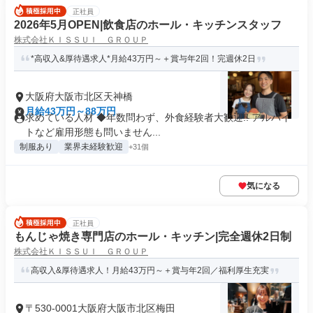
正社員
2026年5月OPEN|飲食店のホール・キッチンスタッフ
株式会社ＫＩＳＳＵＩ ＧＲＯＵＰ
*高収入&厚待遇求人*月給43万円～＋賞与年2回！完週休2日
大阪府大阪市北区天神橋
月給43万円～88万円
求めている人材 ◆年数問わず、外食経験者大歓迎!! アルバイ
トなど雇用形態も問いません...
制服あり
業界未経験歓迎
+31個
気になる
正社員
もんじゃ焼き専門店のホール・キッチン|完全週休2日制
株式会社ＫＩＳＳＵＩ ＧＲＯＵＰ
高収入&厚待遇求人！月給43万円～＋賞与年2回／福利厚生充実
〒530-0001大阪府大阪市北区梅田