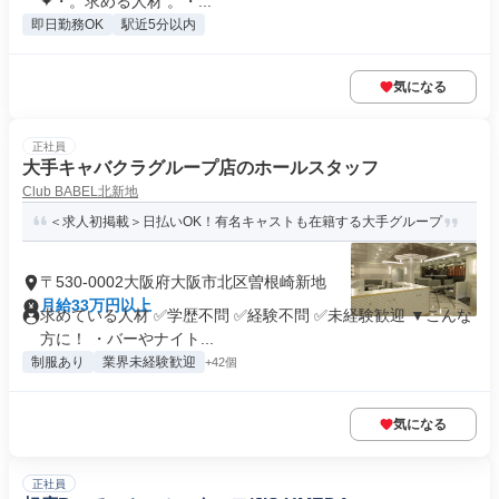
✦・。求める人材 。・...
即日勤務OK
駅近5分以内
気になる
正社員
大手キャバクラグループ店のホールスタッフ
Club BABEL北新地
＜求人初掲載＞日払いOK！有名キャストも在籍する大手グループ
〒530-0002大阪府大阪市北区曽根崎新地
月給33万円以上
求めている人材 ✅学歴不問 ✅経験不問 ✅未経験歓迎 ▼こんな
方に！ ・バーやナイト...
制服あり
業界未経験歓迎
+42個
気になる
正社員