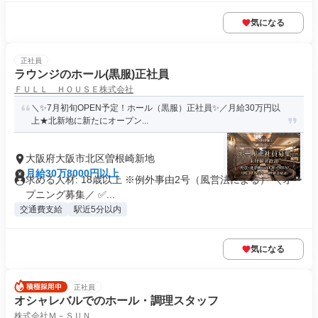
気になる
正社員
ラウンジのホール(黒服)正社員
ＦＵＬＬ ＨＯＵＳＥ株式会社
＼✨7月初旬OPEN予定！ホール（黒服）正社員✨／月給30万円以
上★北新地に新たにオープン...
大阪府大阪市北区曽根崎新地
月給30万8000円以上
求める人材: 18歳以上 ※例外事由2号（風営法による） ＼オー
プニング募集／ ✅...
交通費支給
駅近5分以内
気になる
正社員
オシャレバルでのホール・調理スタッフ
株式会社Ｍ－ＳＵＮ