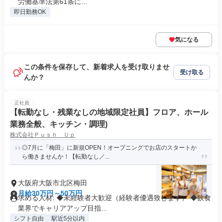
労働基準法第61条に...
即日勤務OK
気になる
この条件を保存して、新着求人を受け取りませ
受け取る
んか？
正社員
【転勤なし・残業なしの地域限定社員】フロア、ホール
業務全般、キッチン・調理)
株式会社Ｐｕｓｈ Ｕｐ
◎7月に「梅田」に新規OPEN！オープニングでお店のスタートか
ら働きませんか！【転勤なし／...
大阪府大阪市北区梅田
月給30万円～50万円
求める人材: ◆未経験者大歓迎（経験者優遇致します） ◆飲食
業界でキャリアアップ目指...
シフト自由
駅近5分以内