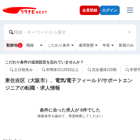
会員登録
ログイン
職種・キーワードから探す
勤務地
職種
こだわり条件
雇用形態
年収
新着のみ
1
こだわり条件の追加設定を忘れていませんか？
土日祝休み
年間休日120日以上
完全週休2日制
学歴
東住吉区（大阪市）、電気/電子フィールド/サポートエン
ジニアの転職・求人情報
条件に合った求人が 0件でした
検索条件を緩めて、再度検索してください