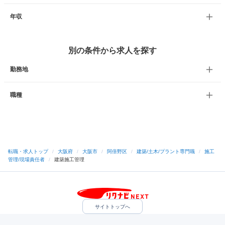
年収
別の条件から求人を探す
勤務地
職種
転職・求人トップ
/
大阪府
/
大阪市
/
阿倍野区
/
建築/土木/プラント専門職
/
施工
管理/現場責任者
/
建築施工管理
サイトトップへ