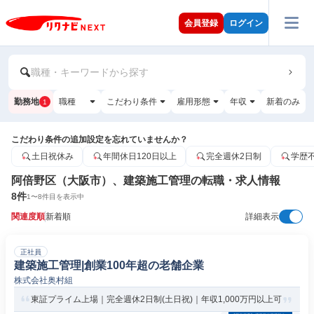
会員登録
ログイン
職種・キーワードから探す
勤務地
職種
こだわり条件
雇用形態
年収
新着のみ
1
こだわり条件の追加設定を忘れていませんか？
土日祝休み
年間休日120日以上
完全週休2日制
学歴
阿倍野区（大阪市）、建築施工管理の転職・求人情報
8
件
1
〜
8
件目を表示中
関連度順
新着順
詳細表示
正社員
建築施工管理|創業100年超の老舗企業
株式会社奥村組
東証プライム上場｜完全週休2日制(土日祝)｜年収1,000万円以上可