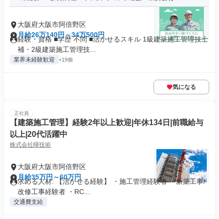
大阪府大阪市阿倍野区
月給26万140円～34万500円
経験・資格 ■学歴 不問 ■活かせるスキル 1級建築施工管理技士
補・2級建築施工管理技...
業界未経験歓迎
+19個
気になる
正社員
【建築施工管理】経験2年以上歓迎|年休134日|前職給与
以上|20代活躍中
株式会社暉技術
大阪府大阪市阿倍野区
月給35万円～60万円
求める人材: 【活かせる経験】 ・施工管理経験者 ・新築工事/
改修工事経験者 ・RC...
交通費支給