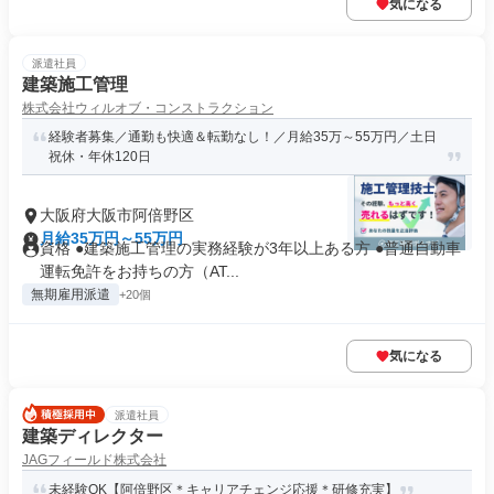
気になる
派遣社員
建築施工管理
株式会社ウィルオブ・コンストラクション
経験者募集／通勤も快適＆転勤なし！／月給35万～55万円／土日
祝休・年休120日
大阪府大阪市阿倍野区
月給35万円～55万円
資格 ●建築施工管理の実務経験が3年以上ある方 ●普通自動車
運転免許をお持ちの方（AT...
無期雇用派遣
+20個
気になる
派遣社員
建築ディレクター
JAGフィールド株式会社
未経験OK【阿倍野区＊キャリアチェンジ応援＊研修充実】