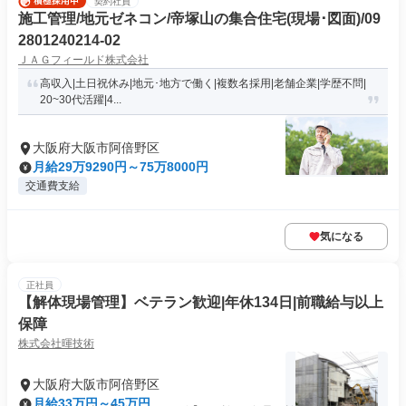
契約社員
施工管理/地元ゼネコン/帝塚山の集合住宅(現場･図面)/09
2801240214-02
ＪＡＧフィールド株式会社
高収入|土日祝休み|地元･地方で働く|複数名採用|老舗企業|学歴不問|
20~30代活躍|4...
大阪府大阪市阿倍野区
月給29万9290円～75万8000円
交通費支給
気になる
正社員
【解体現場管理】ベテラン歓迎|年休134日|前職給与以上
保障
株式会社暉技術
大阪府大阪市阿倍野区
月給33万円～45万円