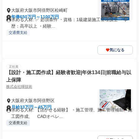
大阪府大阪市阿倍野区松崎町
年俸650万円～1100万円
求める人材: ✅ 必須条件 ・資格：1級建築施工管理技士 ・学
歴：高卒以上 ・経験...
交通費支給
気になる
正社員
【設計・施工図作成】経験者歓迎|年休134日|前職給与以
上保障
株式会社暉技術
大阪府大阪市阿倍野区
月給33万円～45万円
求める人材: 【活かせる経験】 ・施工管理、施工管理補助、施
工図作成、 CADオペレ...
交通費支給