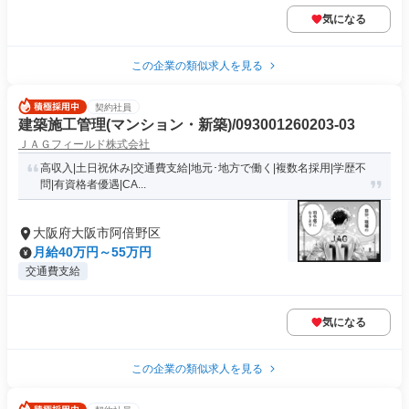
気になる
この企業の類似求人を見る
契約社員
建築施工管理(マンション・新築)/093001260203-03
ＪＡＧフィールド株式会社
高収入|土日祝休み|交通費支給|地元･地方で働く|複数名採用|学歴不
問|有資格者優遇|CA...
大阪府大阪市阿倍野区
月給40万円～55万円
交通費支給
気になる
この企業の類似求人を見る