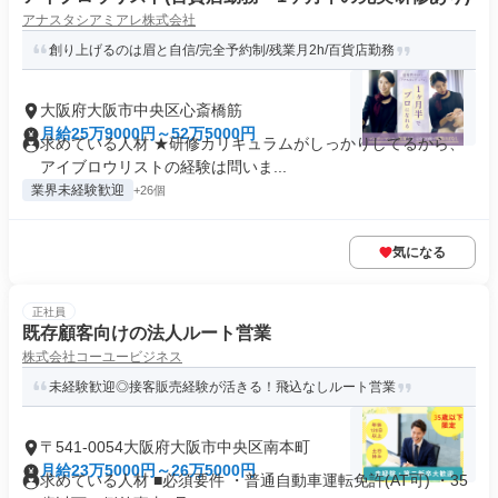
アナスタシアミアレ株式会社
創り上げるのは眉と自信/完全予約制/残業月2h/百貨店勤務
大阪府大阪市中央区心斎橋筋
月給25万9000円～52万5000円
求めている人材 ★研修カリキュラムがしっかりしてるから、
アイブロウリストの経験は問いま...
業界未経験歓迎
+26個
気になる
正社員
既存顧客向けの法人ルート営業
株式会社コーユービジネス
未経験歓迎◎接客販売経験が活きる！飛込なしルート営業
〒541-0054大阪府大阪市中央区南本町
月給23万5000円～26万5000円
求めている人材 ■必須要件 ・普通自動車運転免許(AT可) ・35