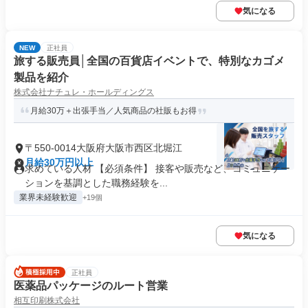
気になる
NEW
正社員
旅する販売員│全国の百貨店イベントで、特別なカゴメ
製品を紹介
株式会社ナチュレ・ホールディングス
月給30万＋出張手当／人気商品の社販もお得
〒550-0014大阪府大阪市西区北堀江
月給30万円以上
求めている人材 【必須条件】 接客や販売など、コミュニケー
ションを基調とした職務経験を...
業界未経験歓迎
+19個
気になる
正社員
医薬品パッケージのルート営業
相互印刷株式会社