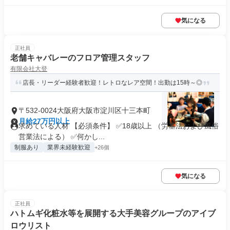
気になる
正社員
老舗キャバレーのフロア管理スタッフ
有限会社大登
店長・リーダー経験者歓迎！レトロなレア空間！出勤は15時～◎
〒532-0024大阪府大阪市淀川区十三本町
月給27万円以上
求めている人材 【必須条件】 ✅18歳以上 （労基法および風俗
営業法による） ✅何かし...
制服あり
業界未経験歓迎
+26個
気になる
正社員
ハトムギ化粧水等を展開する大手美容グループのアイブ
ロウリスト