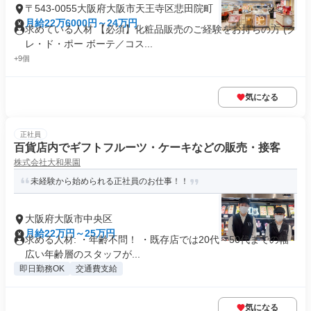
〒543-0055大阪府大阪市天王寺区悲田院町
月給22万6000円～24万円
求めている人材 【必須】化粧品販売のご経験をお持ちの方 (ク
レ・ド・ポー ボーテ／コス...
+9個
気になる
正社員
百貨店内でギフトフルーツ・ケーキなどの販売・接客
株式会社大和果園
未経験から始められる正社員のお仕事！！
大阪府大阪市中央区
月給22万円～25万円
求める人材: ・年齢不問！ ・既存店では20代～50代までの幅
広い年齢層のスタッフが...
即日勤務OK
交通費支給
気になる