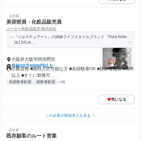
正社員
美容部員・化粧品販売員
コーセー化粧品販売 株式会社
『ジルスチュアート』の姉妹ライフスタイルブランド「Flora Notis
JILLSTUA...
大阪府大阪市阿倍野区
月給20万4000円以上
応募資格 ■随時入社可能な方 ■未経験者OK ■経験者優遇 ■高卒
以上 ■すぐに勤務可...
未経験者歓迎
経験者歓迎
+3個
気になる
この企業の類似求人を見る
正社員
既存顧客のルート営業