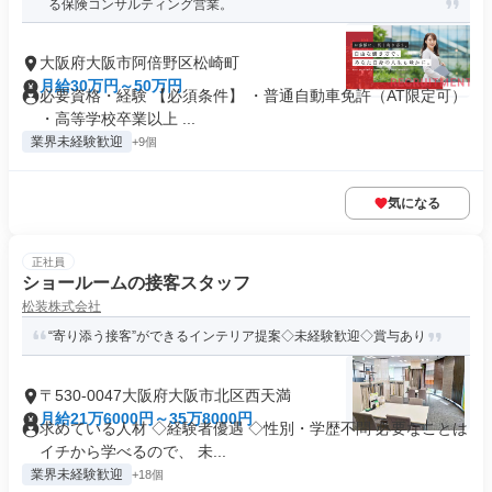
る保険コンサルティング営業。
大阪府大阪市阿倍野区松崎町
月給30万円～50万円
必要資格・経験 【必須条件】 ・普通自動車免許（AT限定可）
・高等学校卒業以上 ...
業界未経験歓迎
+9個
気になる
正社員
ショールームの接客スタッフ
松装株式会社
“寄り添う接客”ができるインテリア提案◇未経験歓迎◇賞与あり
〒530-0047大阪府大阪市北区西天満
月給21万6000円～35万8000円
求めている人材 ◇経験者優遇 ◇性別・学歴不問 必要なことは
イチから学べるので、 未...
業界未経験歓迎
+18個