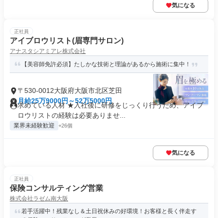
気になる
正社員
アイブロウリスト(眉専門サロン)
アナスタシアミアレ株式会社
【美容師免許必須】たしかな技術と理論があるから施術に集中！
〒530-0012大阪府大阪市北区芝田
月給25万9000円～52万5000円
求めている人材 ★入社後に研修をじっくり行うため、アイブ
ロウリストの経験は必要ありませ...
業界未経験歓迎
+26個
気になる
正社員
保険コンサルティング営業
株式会社ラゼム南大阪
若手活躍中！残業なし＆土日祝休みの好環境！お客様と長く伴走す