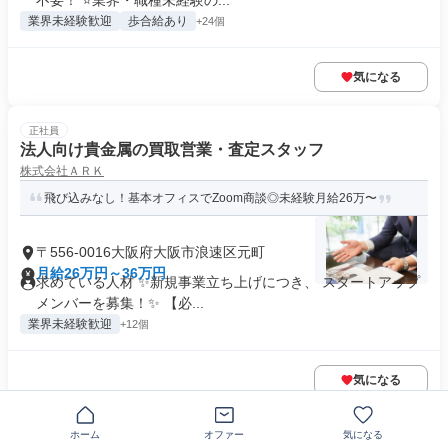
不要！ ⭐業界・職種未経験の...
業界未経験歓迎
歩合給あり
+24個
気になる
正社員
法人向け貴金属の買取営業・査定スタッフ
株式会社ＡＲＫ
飛び込みなし！基本オフィスでZoom商談◎未経験月給26万〜
〒556-0016大阪府大阪市浪速区元町
月給26万円～36万円
求めている人材 ✨新規事業立ち上げにつき、 スタートアップ
メンバーを募集！✨ 【必...
業界未経験歓迎
+12個
気になる
正社員
ホーム
オファー
気になる