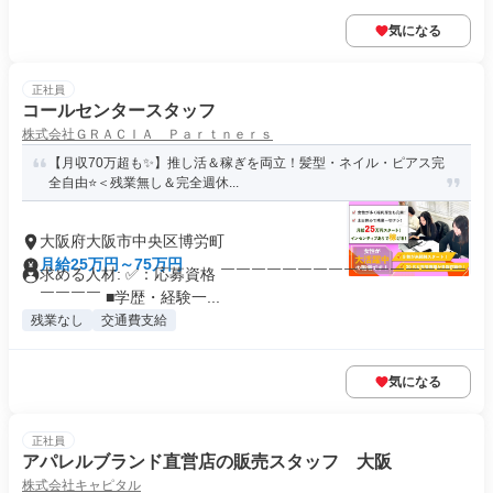
気になる
正社員
コールセンタースタッフ
株式会社ＧＲＡＣＩＡ Ｐａｒｔｎｅｒｓ
【月収70万超も✨】推し活＆稼ぎを両立！髪型・ネイル・ピアス完
全自由⭐＜残業無し＆完全週休...
大阪府大阪市中央区博労町
月給25万円～75万円
求める人材: ✅：応募資格 ￣￣￣￣￣￣￣￣￣￣￣￣￣￣￣￣
￣￣￣￣ ■学歴・経験一...
残業なし
交通費支給
気になる
正社員
アパレルブランド直営店の販売スタッフ 大阪
株式会社キャピタル