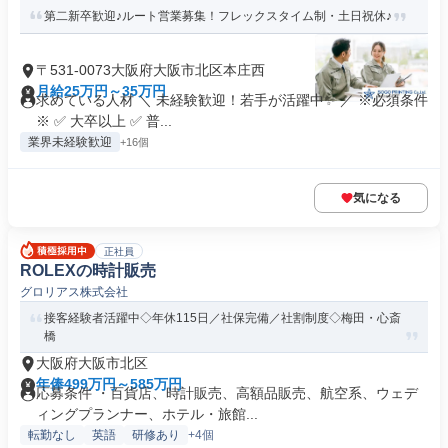
第二新卒歓迎♪ルート営業募集！フレックスタイム制・土日祝休♪
〒531-0073大阪府大阪市北区本庄西
月給25万円～35万円
求めている人材 ＼ 未経験歓迎！若手が活躍中✨ ／ ※必須条件
※ ✅ 大卒以上 ✅ 普...
業界未経験歓迎
+16個
気になる
正社員
ROLEXの時計販売
グロリアス株式会社
接客経験者活躍中◇年休115日／社保完備／社割制度◇梅田・心斎
橋
大阪府大阪市北区
年俸499万円～585万円
応募条件 ・百貨店、時計販売、高額品販売、航空系、ウェデ
ィングプランナー、ホテル・旅館...
転勤なし
英語
研修あり
+4個