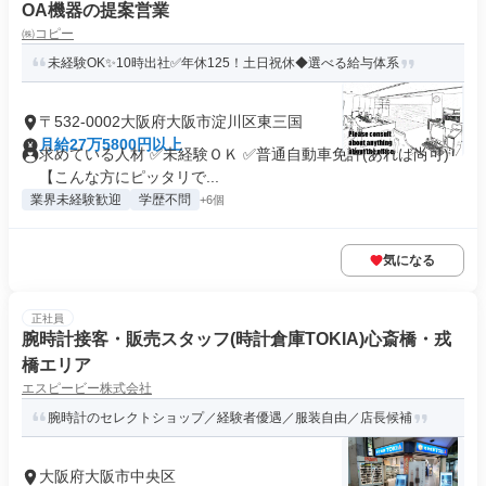
OA機器の提案営業
㈱コピー
未経験OK✨10時出社✅年休125！土日祝休◆選べる給与体系
〒532-0002大阪府大阪市淀川区東三国
月給27万5800円以上
求めている人材 ✅未経験ＯＫ ✅普通自動車免許(あれば尚可)
【こんな方にピッタリで...
業界未経験歓迎
学歴不問
+6個
気になる
正社員
腕時計接客・販売スタッフ(時計倉庫TOKIA)心斎橋・戎
橋エリア
エスピービー株式会社
腕時計のセレクトショップ／経験者優遇／服装自由／店長候補
大阪府大阪市中央区