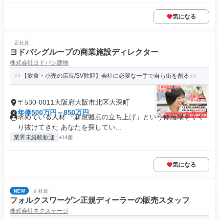
気になる
正社員
ヨドバシグループの商業施設ディレクター
株式会社ヨドバシ建物
【飲食・小売の店長/SV歓迎】会社に必要な一手で自ら街を創る
〒530-0011大阪府大阪市北区大深町
年俸500万円～850万円
求めている人材 「新規拠点の立ち上げ」という修羅場をくぐ
り抜けてきた あなたを探してい...
業界未経験歓迎
+14個
気になる
NEW
正社員
フォルクスワーゲン正規ディーラーの販売スタッフ
株式会社ネクステージ