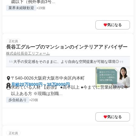
歳以下（例外事由3号...
業界未経験歓迎
+19個
気になる
正社員
長谷工グループのマンションのインテリアアドバイザー
株式会社長谷工リフォーム
大手の安定感をそのままに、より自由な空間提案が可能な環境◎
〒540-0026大阪府大阪市中央区内本町
月給20万8000円～38万8000円
求めている人材 【必須】 ●高卒以上 ●今までに営業経験が2年
以上ある方 ※現職は別職...
歩合給あり
+23個
気になる
正社員