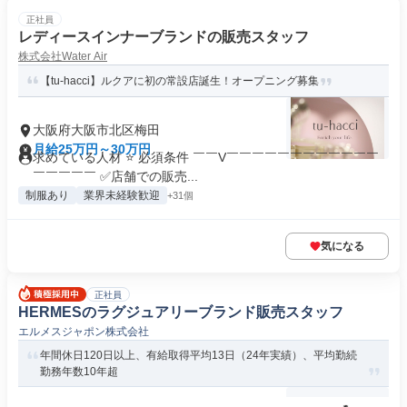
正社員
レディースインナーブランドの販売スタッフ
株式会社Water Air
【tu-hacci】ルクアに初の常設店誕生！オープニング募集
大阪府大阪市北区梅田
月給25万円～30万円
求めている人材 ⭐ 必須条件 ￣￣V￣￣￣￣￣￣￣￣￣￣￣￣
￣￣￣￣￣ ✅店舗での販売...
制服あり
業界未経験歓迎
+31個
気になる
正社員
HERMESのラグジュアリーブランド販売スタッフ
エルメスジャポン株式会社
年間休日120日以上、有給取得平均13日（24年実績）、平均勤続
勤務年数10年超