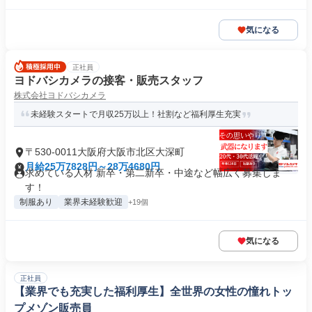
気になる
正社員
ヨドバシカメラの接客・販売スタッフ
株式会社ヨドバシカメラ
未経験スタートで月収25万以上！社割など福利厚生充実
〒530-0011大阪府大阪市北区大深町
月給25万7828円～28万4680円
求めている人材 新卒・第二新卒・中途など幅広く募集しま
す！
制服あり
業界未経験歓迎
+19個
気になる
正社員
【業界でも充実した福利厚生】全世界の女性の憧れトッ
プメゾン販売員