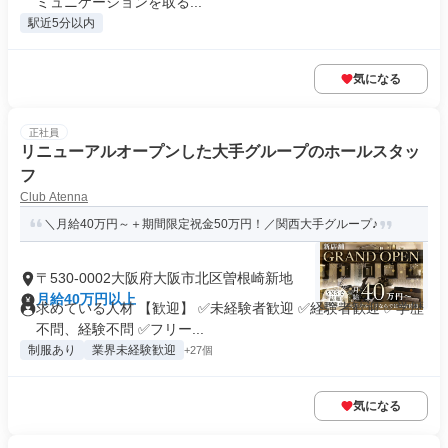
ミュニケーションを取る...
駅近5分以内
気になる
正社員
リニューアルオープンした大手グループのホールスタッ
フ
Club Atenna
＼月給40万円～＋期間限定祝金50万円！／関西大手グループ♪
〒530-0002大阪府大阪市北区曽根崎新地
月給40万円以上
求めている人材 【歓迎】 ✅未経験者歓迎 ✅経験者歓迎 ✅学歴
不問、経験不問 ✅フリー...
制服あり
業界未経験歓迎
+27個
気になる