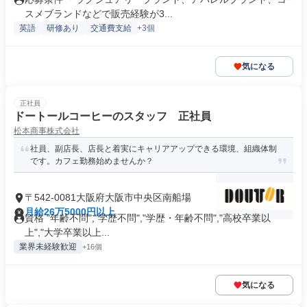
スメブランドなどで販売経験が3...
英語
研修あり
交通費支給
+3個
気になる
正社員
ドートールコーヒーのスタッフ 正社員
松本商事株式会社
社員、副店長、店長と着実にキャリアアップできる環境、組織体制
です。カフェ勤務始めませんか？
〒542-0081大阪府大阪市中央区南船場
月給26万5000円以上
資格 "年齢不問","学歴不問","学歴・年齢不問","高校卒業以
上","大学卒業以上...
業界未経験歓迎
+16個
気になる