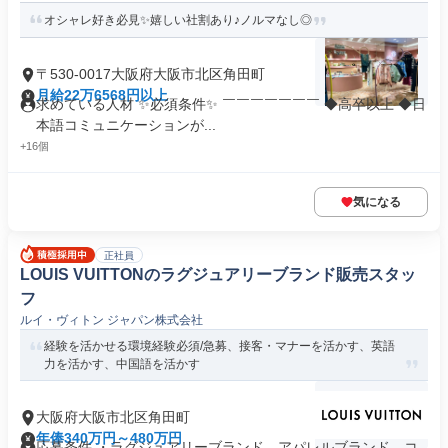
オシャレ好き必見✨嬉しい社割あり♪ノルマなし◎
〒530-0017大阪府大阪市北区角田町
月給22万6568円以上
求めている人材 ✨必須条件✨ ￣￣￣￣￣￣￣ ◆高卒以上 ◆日
本語コミュニケーションが...
+16個
気になる
正社員
LOUIS VUITTONのラグジュアリーブランド販売スタッ
フ
ルイ・ヴィトン ジャパン株式会社
経験を活かせる環境経験必須/急募、接客・マナーを活かす、英語
力を活かす、中国語を活かす
大阪府大阪市北区角田町
年俸340万円～480万円
応募条件 ・ラグジュアリーブランド、アパレルブランド、コ