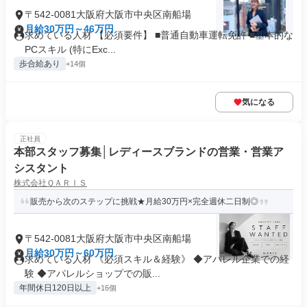
〒542-0081大阪府大阪市中央区南船場
月給30万円～46万円
求めている人材 【必須要件】 ■普通自動車運転免許 ■基本的な
PCスキル (特にExc...
歩合給あり
+14個
気になる
正社員
本部スタッフ募集│レディースブランドの営業・営業ア
シスタント
株式会社ＱＡＲＩＳ
販売から次のステップに挑戦★月給30万円×完全週休二日制◎
〒542-0081大阪府大阪市中央区南船場
月給30万円～60万円
求めている人材 《必須スキル＆経験》 ◆アパレル企業での経
験 ◆アパレルショップでの販...
年間休日120日以上
+16個