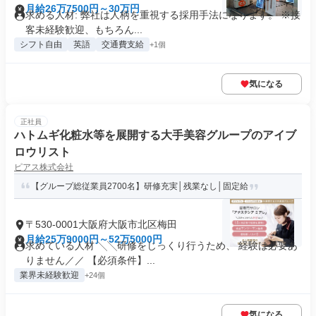
月給26万7500円～30万円
求める人材: 弊社は人柄を重視する採用手法になります。 ※接
客未経験歓迎、もちろん...
シフト自由
英語
交通費支給
+1個
気になる
正社員
ハトムギ化粧水等を展開する大手美容グループのアイブ
ロウリスト
ピアス株式会社
【グループ総従業員2700名】研修充実│残業なし│固定給
〒530-0001大阪府大阪市北区梅田
月給25万9000円～52万5000円
求めている人材 ╲╲研修をじっくり行うため、 経験は必要あ
りません／／ 【必須条件】...
業界未経験歓迎
+24個
気になる