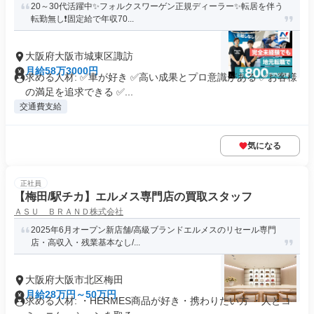
20～30代活躍中✨フォルクスワーゲン正規ディーラー✨転居を伴う
転勤無し❗固定給で年収70...
大阪府大阪市城東区諏訪
月給58万3000円
求める人材: ✅車が好き ✅高い成果とプロ意識がある ✅お客様
の満足を追求できる ✅...
交通費支給
気になる
正社員
【梅田/駅チカ】エルメス専門店の買取スタッフ
ＡＳＵ ＢＲＡＮＤ株式会社
2025年6月オープン新店舗/高級ブランドエルメスのリセール専門
店・高収入・残業基本なし/...
大阪府大阪市北区梅田
月給28万円～50万円
求める人材: ・HERMES商品が好き・携わりたい方 ・人とコ