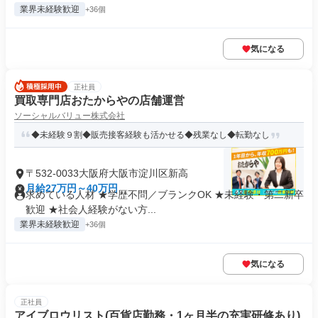
業界未経験歓迎
+36個
気になる
正社員
買取専門店おたからやの店舗運営
ソーシャルバリュー株式会社
◆未経験９割◆販売接客経験も活かせる◆残業なし◆転勤なし
〒532-0033大阪府大阪市淀川区新高
月給27万円～40万円
求めている人材 ★学歴不問／ブランクOK ★未経験・第二新卒
歓迎 ★社会人経験がない方...
業界未経験歓迎
+36個
気になる
正社員
アイブロウリスト(百貨店勤務・1ヶ月半の充実研修あり)