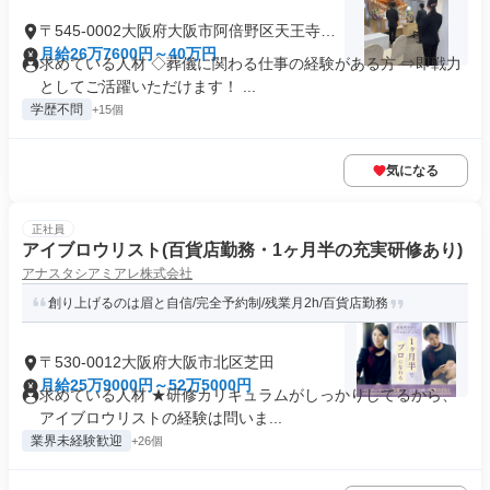
〒545-0002大阪府大阪市阿倍野区天王寺町
南
月給26万7600円～40万円
求めている人材 ◇葬儀に関わる仕事の経験がある方 ⇒即戦力
としてご活躍いただけます！ ...
学歴不問
+15個
気になる
正社員
アイブロウリスト(百貨店勤務・1ヶ月半の充実研修あり)
アナスタシアミアレ株式会社
創り上げるのは眉と自信/完全予約制/残業月2h/百貨店勤務
〒530-0012大阪府大阪市北区芝田
月給25万9000円～52万5000円
求めている人材 ★研修カリキュラムがしっかりしてるから、
アイブロウリストの経験は問いま...
業界未経験歓迎
+26個