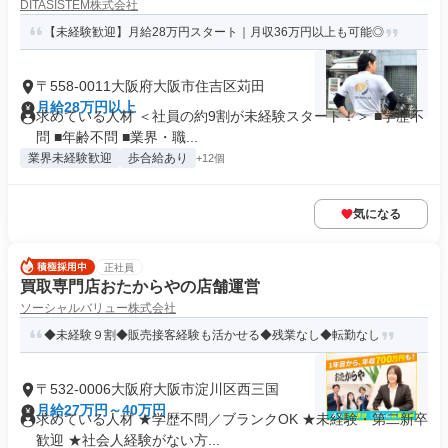
DITASISTEM株式会社
【未経験歓迎】月給28万円スタート｜月収36万円以上も可能◎
〒558-0011大阪府大阪市住吉区苅田
月給28万円以上
求めている人材 ＜社員の約9割が未経験スタート！＞ ■学歴不
問 ■年齢不問 ■業界・職...
業界未経験歓迎
歩合給あり
+12個
気になる
正社員
買取専門店おたからやの店舗運営
ソーシャルバリュー株式会社
◆未経験９割◆販売接客経験も活かせる◆残業なし◆転勤なし
〒532-0006大阪府大阪市淀川区西三国
月給27万円～40万円
求めている人材 ★学歴不問／ブランクOK ★未経験・第二新卒
歓迎 ★社会人経験がない方...