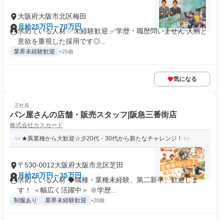
大阪府大阪市北区梅田
月給25万円～70万円
求めている人材 ✅未経験歓迎 ✅学歴・職歴問いません 人柄と
意欲を重視した採用です◎...
業界未経験歓迎
+25個
気になる
正社員
パン屋さんの店舗・販売スタッフ|阪急三番街店
株式会社カスカード
★異業種から大歓迎☆彡20代・30代から新たなチャレンジ！
〒530-0012大阪府大阪市北区芝田
月給26万円～35万円
求めている人材 ◆職種・業種未経験、第二新卒、歓迎しま
す！ ＜幅広く活躍中＞ ※学歴...
制服あり
業界未経験歓迎
+20個