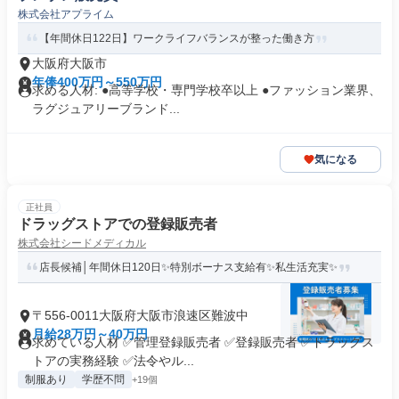
株式会社アプライム
【年間休日122日】ワークライフバランスが整った働き方
大阪府大阪市
年俸400万円～550万円
求める人材: ●高等学校・専門学校卒以上 ●ファッション業界、
ラグジュアリーブランド...
気になる
正社員
ドラッグストアでの登録販売者
株式会社シードメディカル
店長候補│年間休日120日✨特別ボーナス支給有✨私生活充実✨
〒556-0011大阪府大阪市浪速区難波中
月給28万円～40万円
求めている人材 ✅管理登録販売者 ✅登録販売者 ✅ドラッグス
トアの実務経験 ✅法令やル...
制服あり
学歴不問
+19個