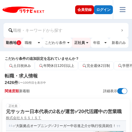
会員登録
ログイン
職種・キーワードから探す
勤務地
職種
こだわり条件
正社員
年収
新着のみ
1
こだわり条件の追加設定を忘れていませんか？
土日祝休み
年間休日120日以上
完全週休2日制
学歴
転職・求人情報
2426
件
1
〜
100
件目を表示中
関連度順
新着順
詳細表示
正社員
元サッカー日本代表の2名が運営✅️20代活躍中の営業職
株式会社ＡＳＳＩＳＴ
✅大阪拠点オープニング✅Jリーガー中谷進之介が執行役員就任！