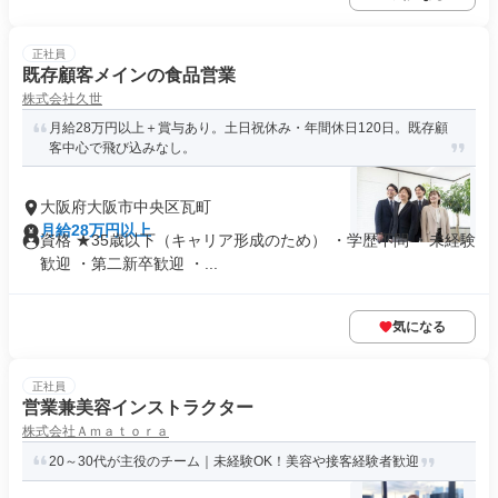
正社員
既存顧客メインの食品営業
株式会社久世
月給28万円以上＋賞与あり。土日祝休み・年間休日120日。既存顧
客中心で飛び込みなし。
大阪府大阪市中央区瓦町
月給28万円以上
資格 ★35歳以下（キャリア形成のため） ・学歴不問 ・未経験
歓迎 ・第二新卒歓迎 ・...
気になる
正社員
営業兼美容インストラクター
株式会社Ａｍａｔｏｒａ
20～30代が主役のチーム｜未経験OK！美容や接客経験者歓迎