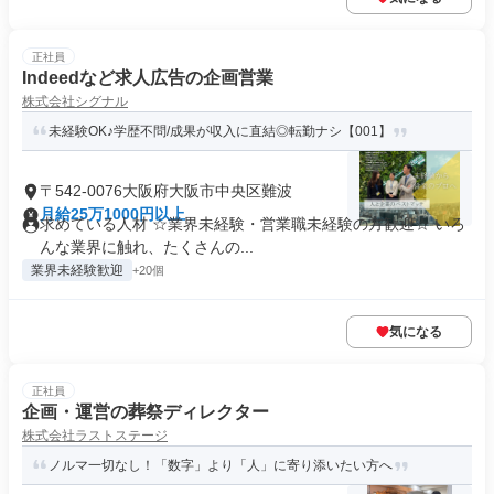
正社員
Indeedなど求人広告の企画営業
株式会社シグナル
未経験OK♪学歴不問/成果が収入に直結◎転勤ナシ【001】
〒542-0076大阪府大阪市中央区難波
月給25万1000円以上
求めている人材 ☆業界未経験・営業職未経験の方歓迎☆ いろ
んな業界に触れ、たくさんの...
業界未経験歓迎
+20個
気になる
正社員
企画・運営の葬祭ディレクター
株式会社ラストステージ
ノルマ一切なし！「数字」より「人」に寄り添いたい方へ