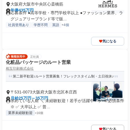
大阪府大阪市中央区心斎橋筋
年俸435万円
応募条件 ●高等学校・専門学校卒以上 ●ファッション業界、ラ
グジュアリーブランド等で販...
社員登用あり
学歴不問
英語
+4個
気になる
正社員
化粧品パッケージのルート営業
相互印刷株式会社
第二新卒歓迎♪ルート営業募集！フレックスタイム制・土日祝休♪
〒531-0073大阪府大阪市北区本庄西
月給25万円～35万円
求めている人材 ＼ 未経験歓迎！若手が活躍中✨ ／ ※必須条件
※ ✅ 大卒以上 ✅ 普...
業界未経験歓迎
+16個
気になる