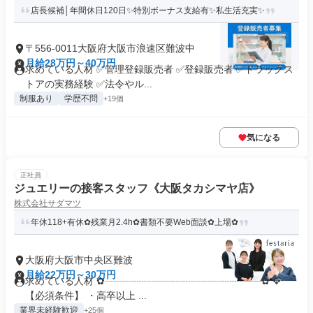
店長候補│年間休日120日✨特別ボーナス支給有✨私生活充実✨
〒556-0011大阪府大阪市浪速区難波中
月給28万円～40万円
求めている人材 ✅管理登録販売者 ✅登録販売者 ✅ドラッグス
トアの実務経験 ✅法令やル...
制服あり
学歴不問
+19個
気になる
正社員
ジュエリーの接客スタッフ《大阪タカシマヤ店》
株式会社サダマツ
年休118+有休✿残業月2.4h✿書類不要Web面談✿上場✿
大阪府大阪市中央区難波
月給22万円～30万円
求めている人材 ✿┈┈┈┈┈┈┈┈┈┈┈┈┈┈┈┈✿ ✥
【必須条件】 ・高卒以上 ...
業界未経験歓迎
+25個