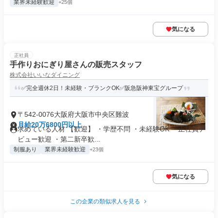
業界未経験歓迎
+25個
気になる
正社員
手作りおにぎり屋さんの販売スタッフ
株式会社いいなダイニング
✅完全週休2日！未経験・ブランクOK✅阪急阪神東宝グループ
〒542-0076大阪府大阪市中央区難波
月給20万6800円以上
求めている人材 【歓迎】 ・学歴不問 ・未経験OK ・正社員デ
ビュー歓迎 ・第二新卒歓...
制服あり
業界未経験歓迎
+23個
気になる
この企業の類似求人を見る