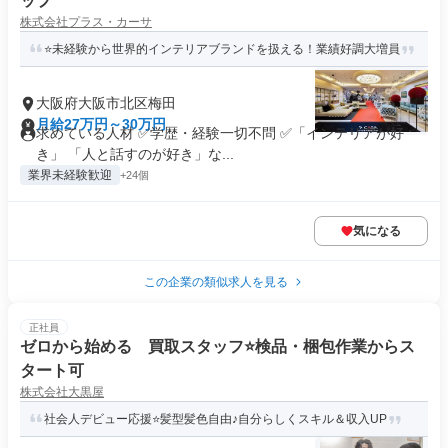
ップ
株式会社プラス・カーサ
⭐未経験から世界的インテリアブランドを扱える！業績好調大増員
大阪府大阪市北区梅田
月給27万円～30万円
求めている人材 ✅学歴・経験一切不問 ✅「インテリアが好
き」 「人と話すのが好き」な...
業界未経験歓迎
+24個
気になる
この企業の類似求人を見る
正社員
ゼロから始める 買取スタッフ⭐検品・梱包作業からス
タート可
株式会社大黒屋
社会人デビュー応援⭐髪型髪色自由♪自分らしくスキル＆収入UP