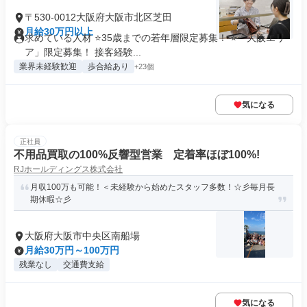
〒530-0012大阪府大阪市北区芝田
月給30万円以上
求めている人材 ⭐35歳までの若年層限定募集！ ⭐「大阪エリ
ア」限定募集！ 接客経験...
業界未経験歓迎
歩合給あり
+23個
気になる
正社員
不用品買取の100%反響型営業 定着率ほぼ100%!
RJホールディングス株式会社
月収100万も可能！＜未経験から始めたスタッフ多数！☆彡毎月長
期休暇☆彡
大阪府大阪市中央区南船場
月給30万円～100万円
残業なし
交通費支給
気になる