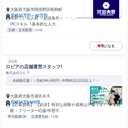
大阪府大阪市阿倍野区昭和町
月給30万円～40万円
求めている人材 ＜必須条件＞ ・‥…━━━━━━━…‥・ ✅
PCスキル └基本的な入力...
主婦・主夫歓迎
+24個
気になる
正社員
ロピアの店舗運営スタッフ!
株式会社ロピア
未経験応援！✨月給346,400円✨年間休日120日以上！
大阪府大阪市港区弁天
月給34万6400円
【応募資格】 【必須】特別な経験や資格は不要です。 ★未経
験・フリーター応援/学歴不...
即日勤務OK
交通費支給
+1個