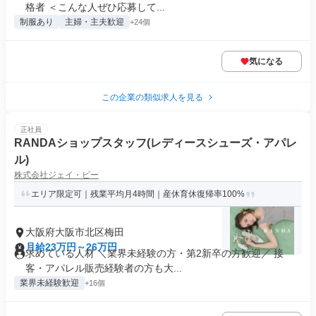
格者 ＜こんな人ぜひ応募して...
制服あり
主婦・主夫歓迎
+24個
気になる
この企業の類似求人を見る
正社員
RANDAショップスタッフ(レディースシューズ・アパレ
ル)
株式会社ジェイ・ビー
エリア限定可｜残業平均月4時間｜産休育休復帰率100%
大阪府大阪市北区梅田
月給23万円～26万円
求めている人材 ＼業界未経験の方・第2新卒の方歓迎／ 接
客・アパレル販売経験者の方も大...
業界未経験歓迎
+16個