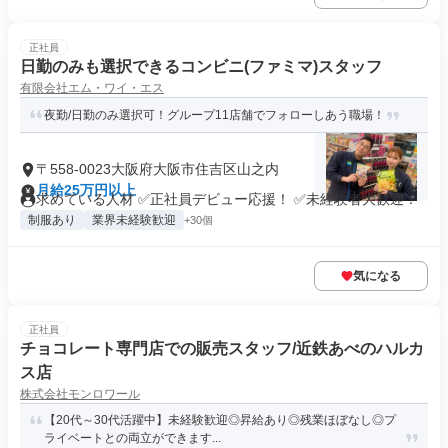
正社員
日勤のみも選択できるコンビニ(ファミマ)スタッフ
有限会社エム・ワイ・エス
夜勤/日勤のみ選択可！グループ11店舗でフォローしあう職場！
〒558-0023大阪府大阪市住吉区山之内
月給25万円以上
求めている人材 ✅正社員デビュー応援！ ✅未経験者大歓迎！
制服あり
業界未経験歓迎
+30個
気になる
正社員
チョコレート専門店での販売スタッフ/近鉄あべのハルカ
ス店
株式会社モンロワール
【20代～30代活躍中】未経験歓迎◎昇給あり◎残業ほぼなし◎プ
ライベートとの両立ができます...