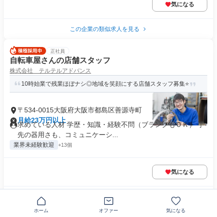
気になる
この企業の類似求人を見る
正社員
自転車屋さんの店舗スタッフ
株式会社 テルテルアドバンス
10時始業で残業ほぼナシ◎地域を笑顔にする店舗スタッフ募集⭐
〒534-0015大阪府大阪市都島区善源寺町
月給23万円以上
求めている人材 学歴・知識・経験不問（ブランクもＯＫ） 手
先の器用さも、コミュニケーシ...
業界未経験歓迎
+13個
気になる
この企業の類似求人を見る
ホーム
オファー
気になる