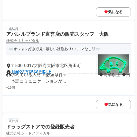
気になる
正社員
アパレルブランド直営店の販売スタッフ 大阪
株式会社キャピタル
オシャレ好き必見✨嬉しい社割あり♪ノルマなし◎
〒530-0017大阪府大阪市北区角田町
月給22万6568円以上
求めている人材 ✨必須条件✨ ￣￣￣￣￣￣￣ ◆高卒以上 ◆日
本語コミュニケーションが...
+16個
気になる
正社員
ドラッグストアでの登録販売者
株式会社シードメディカル