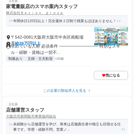
正社員
家電量販店のスマホ案内スタッフ
株式会社Ｂｅｚｉｏｎ ｇｒｏｕｐ
年間休日120日以上！完全週休２日制で残業もほぼありません！
〒542-0081大阪府大阪市中央区南船場
月給26万円以上
求めている人材 必須条件 ───────────── 特別なスキ
ル・経験・資格は一切不...
制服あり
主婦・主夫歓迎
+25個
気になる
この企業の類似求人を見る
正社員
店舗運営スタッフ
大阪読売新聞販売事業協同組合
未経験から店舗運営を学び、将来は店舗責任者や独立も目指せる仕
事です。学歴・経験不問。営業ノ...