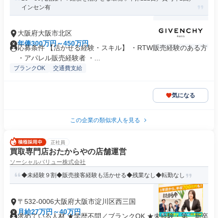
インセン有
大阪府大阪市北区
年俸300万円～450万円
応募条件 【活かせる経験・スキル】 ・RTW販売経験のある方
・アパレル販売経験者 ・...
ブランクOK
交通費支給
気になる
この企業の類似求人を見る
正社員
買取専門店おたからやの店舗運営
ソーシャルバリュー株式会社
◆未経験９割◆販売接客経験も活かせる◆残業なし◆転勤なし
〒532-0006大阪府大阪市淀川区西三国
月給27万円～40万円
求めている人材 ★学歴不問／ブランクOK ★未経験・第二新卒