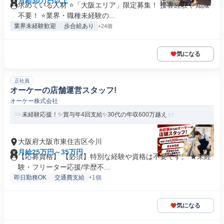
月給30万円以上
求めている人材 ⭐「大阪エリア」限定募集！ 接客経験や知識
不要！ ⭐業界・職種未経験の...
業界未経験歓迎
歩合給あり
+24個
気になる
正社員
オーケーの店舗運営スタッフ!
オーケー株式会社
未経験応援！✨賞与年4回支給✨30代の年収600万越え
大阪府大阪市東住吉区今川
月給25万円～35万円
【応募資格】 【必須】特別な経験や資格は不要です。 ★未経
験・フリーター応援/学歴不...
即日勤務OK
交通費支給
+1個
気になる