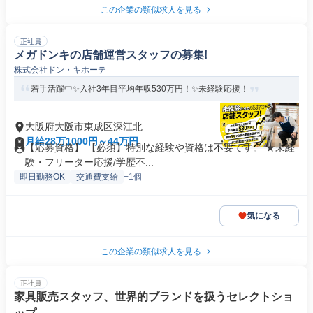
この企業の類似求人を見る
正社員
メガドンキの店舗運営スタッフの募集!
株式会社ドン・キホーテ
若手活躍中✨入社3年目平均年収530万円！✨未経験応援！
大阪府大阪市東成区深江北
月給28万1000円～44万円
【応募資格】 【必須】特別な経験や資格は不要です。 ★未経
験・フリーター応援/学歴不...
即日勤務OK
交通費支給
+1個
気になる
この企業の類似求人を見る
正社員
家具販売スタッフ、世界的ブランドを扱うセレクトショ