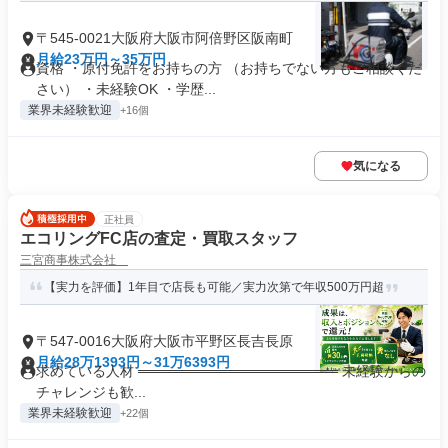
〒545-0021大阪府大阪市阿倍野区阪南町
月給23万円～35万円
資格 ・原付免許をお持ちの方 （お持ちでない方もご相談くだ
さい） ・未経験OK ・学歴...
業界未経験歓迎
+16個
気になる
正社員
エコリングFC店の査定・買取スタッフ
三宮商事株式会社
【実力を評価】1年目で店長も可能／実力次第で年収500万円超
〒547-0016大阪府大阪市平野区長吉長原
月給28万1393円～31万6393円
求めている人材 ════════════════════ 未経験からの
チャレンジも歓...
業界未経験歓迎
+22個