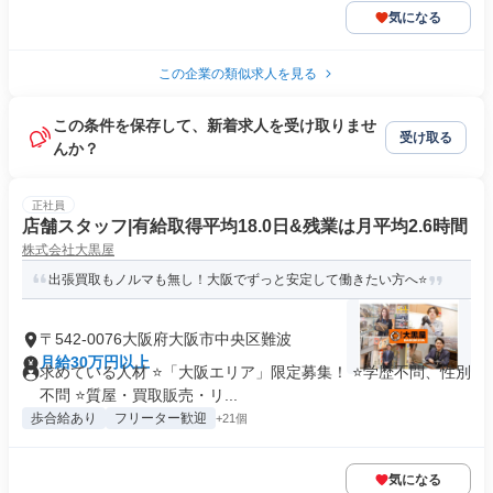
気になる
この企業の類似求人を見る
この条件を保存して、新着求人を受け取りませ
受け取る
んか？
正社員
店舗スタッフ|有給取得平均18.0日&残業は月平均2.6時間
株式会社大黒屋
出張買取もノルマも無し！大阪でずっと安定して働きたい方へ⭐
〒542-0076大阪府大阪市中央区難波
月給30万円以上
求めている人材 ⭐「大阪エリア」限定募集！ ⭐学歴不問、性別
不問 ⭐質屋・買取販売・リ...
歩合給あり
フリーター歓迎
+21個
気になる