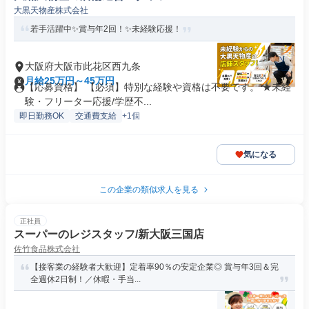
大黒天物産株式会社
若手活躍中✨賞与年2回！✨未経験応援！
大阪府大阪市此花区西九条
月給25万円～45万円
【応募資格】 【必須】特別な経験や資格は不要です。 ★未経
験・フリーター応援/学歴不...
即日勤務OK
交通費支給
+1個
気になる
この企業の類似求人を見る
正社員
スーパーのレジスタッフ/新大阪三国店
佐竹食品株式会社
【接客業の経験者大歓迎】定着率90％の安定企業◎ 賞与年3回＆完
全週休2日制！／休暇・手当...