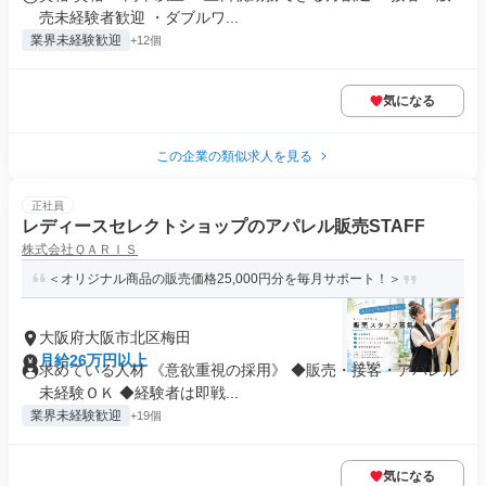
売未経験者歓迎 ・ダブルワ...
業界未経験歓迎
+12個
気になる
この企業の類似求人を見る
正社員
レディースセレクトショップのアパレル販売STAFF
株式会社ＱＡＲＩＳ
＜オリジナル商品の販売価格25,000円分を毎月サポート！＞
大阪府大阪市北区梅田
月給26万円以上
求めている人材 《意欲重視の採用》 ◆販売・接客・アパレル
未経験ＯＫ ◆経験者は即戦...
業界未経験歓迎
+19個
気になる