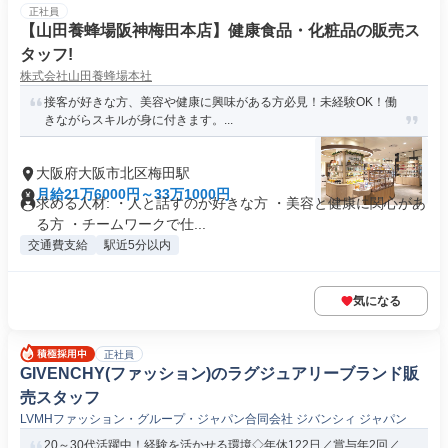
正社員
【山田養蜂場阪神梅田本店】健康食品・化粧品の販売ス
タッフ!
株式会社山田養蜂場本社
接客が好きな方、美容や健康に興味がある方必見！未経験OK！働
きながらスキルが身に付きます。...
大阪府大阪市北区梅田駅
月給21万6000円～33万1000円
求める人材: ・人と話すのが好きな方 ・美容と健康に関心があ
る方 ・チームワークで仕...
交通費支給
駅近5分以内
気になる
正社員
GIVENCHY(ファッション)のラグジュアリーブランド販
売スタッフ
LVMHファッション・グループ・ジャパン合同会社 ジバンシィ ジャパン
20～30代活躍中！経験を活かせる環境◇年休122日／賞与年2回／