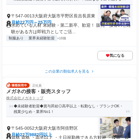
〒547-0013大阪府大阪市平野区長吉長原東
月給22万円～25万円
求めている人材 未経験・第二新卒、歓迎！ 販売・接客のご経
験がある方は即戦力としてご活...
制服あり
業界未経験歓迎
+18個
気になる
この企業の類似求人を見る
正社員
メガネの接客・販売スタッフ
株式会社メガネトップ
◆未経験者歓迎◆賞与昇給◎高卒以上・転勤なし・ブランクOK・
残業少なめ・業界No1！
〒545-0052大阪府大阪市阿倍野区
月給22万9882円以上
資格 資格 ・高卒以上 ・土日祝勤務できる方歓迎 ・接客・販