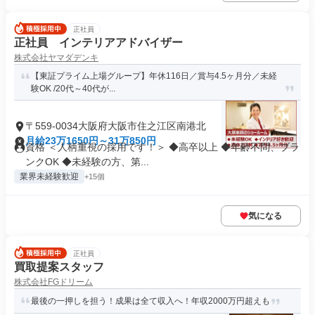
正社員
正社員 インテリアアドバイザー
株式会社ヤマダデンキ
【東証プライム上場グループ】年休116日／賞与4.5ヶ月分／未経
験OK /20代～40代が...
〒559-0034大阪府大阪市住之江区南港北
月給23万1650円～31万850円
資格 ＜人柄重視の採用です！＞ ◆高卒以上 ◆年齢不問、ブラ
ンクOK ◆未経験の方、第...
業界未経験歓迎
+15個
気になる
正社員
買取提案スタッフ
株式会社FGドリーム
最後の一押しを担う！成果は全て収入へ！年収2000万円超えも