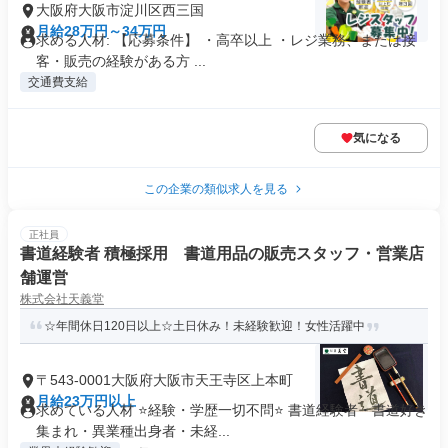
大阪府大阪市淀川区西三国
月給28万円～34万円
求める人材: 【応募条件】 ・高卒以上 ・レジ業務、または接
客・販売の経験がある方 ...
交通費支給
気になる
この企業の類似求人を見る
正社員
書道経験者 積極採用 書道用品の販売スタッフ・営業店
舗運営
株式会社天義堂
☆年間休日120日以上☆土日休み！未経験歓迎！女性活躍中
〒543-0001大阪府大阪市天王寺区上本町
月給23万円以上
求めている人材 ⭐経験・学歴一切不問⭐ 書道経験者・書道好き
集まれ・異業種出身者・未経...