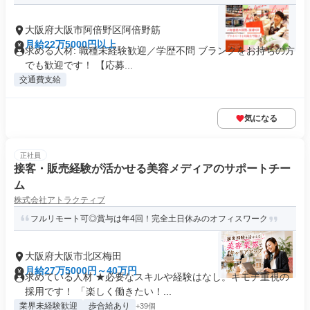
大阪府大阪市阿倍野区阿倍野筋
月給22万5000円以上
求める人材: 職種未経験歓迎／学歴不問 ブランクをお持ちの方
でも歓迎です！ 【応募...
交通費支給
気になる
正社員
接客・販売経験が活かせる美容メディアのサポートチー
ム
株式会社アトラクティブ
フルリモート可◎賞与は年4回！完全土日休みのオフィスワーク
大阪府大阪市北区梅田
月給27万5000円～40万円
求めている人材 ★必要なスキルや経験はなし。キモチ重視の
採用です！ 「楽しく働きたい！...
業界未経験歓迎
歩合給あり
+39個