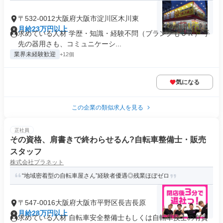
〒532-0012大阪府大阪市淀川区木川東
月給23万円以上
求めている人材 学歴・知識・経験不問（ブランクもＯＫ） 手
先の器用さも、コミュニケーシ...
業界未経験歓迎
+12個
気になる
この企業の類似求人を見る
正社員
その資格、肩書きで終わらせるん?自転車整備士・販売
スタッフ
株式会社プラネット
“地域密着型の自転車屋さん”経験者優遇◎残業ほぼゼロ
〒547-0016大阪府大阪市平野区長吉長原
月給28万円以上
求めている人材 自転車安全整備士もしくは自転車技士の有資