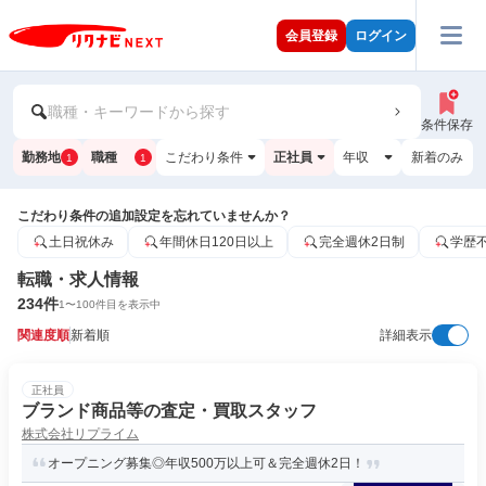
会員登録
ログイン
職種・キーワードから探す
条件保存
勤務地
職種
こだわり条件
正社員
年収
新着のみ
1
1
こだわり条件の追加設定を忘れていませんか？
土日祝休み
年間休日120日以上
完全週休2日制
学歴
転職・求人情報
234
件
1
〜
100
件目を表示中
関連度順
新着順
詳細表示
正社員
ブランド商品等の査定・買取スタッフ
株式会社リプライム
オープニング募集◎年収500万以上可＆完全週休2日！