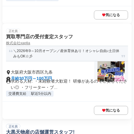
気になる
正社員
買取専門店の受付査定スタッフ
株式会社xaptia
＼2026年9～10月オープン／産休育休あり！オシャレ自由♪土日休
みもOK☆彡
大阪府大阪市西区九条
月給30万円～100万円
求める人材: ・未経験者大歓迎！ 研修があるのでご安心くださ
い◎ ・フリーター・ブ...
交通費支給
駅近5分以内
気になる
正社員
大黒天物産の店舗運営スタッフ!