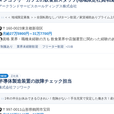
マンゴツリーカフェの飲食店スタッフ(地域限定社員/転勤
アークランドサービスホールディングス株式会社
＜＜ 地域限定募集 ＞＞全国転勤なし／UIターン歓迎／家賃補助ありプライム上場
〒160-0023東京都新宿区
月給27万5900円～31万7700円
資格 業界・職種未経験の方も 飲食業界や店舗運営に関わった経験のある
制服あり
業界未経験歓迎
フリーター歓迎
+21個
NEW
正社員
半導体製造装置の故障チェック担当
株式会社フジワーク
1年の半分お休みできる◎きれい！危険がない！手当充実で安定した働き方！産休
〒997-0011山形県鶴岡市宝田