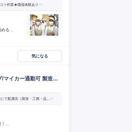
ツコツ作業★職場体験あり
る...
気になる
/マイカー通勤可 製造オ
て配属先（製造・工務・品...
...