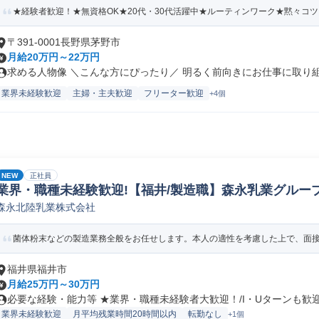
★経験者歓迎！★無資格OK★20代・30代活躍中★ルーティンワーク★黙々コ
〒391-0001長野県茅野市
月給20万円～22万円
求める人物像 ＼こんな方にぴったり／ 明るく前向きにお仕事に取り組め
業界未経験歓迎
主婦・主夫歓迎
フリーター歓迎
+4個
NEW
正社員
業界・職種未経験歓迎!【福井/製造職】森永乳業グループ
森永北陸乳業株式会社
ペレーター/ラインマネージャー(食品/飲料/たばこ)
菌体粉末などの製造業務全般をお任せします。本人の適性を考慮した上で、面接に
福井県福井市
月給25万円～30万円
必要な経験・能力等 ★業界・職種未経験者大歓迎！/I・Uターンも歓迎！
業界未経験歓迎
月平均残業時間20時間以内
転勤なし
+1個