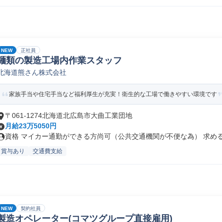
NEW
正社員
麺類の製造工場内作業スタッフ
北海道熊さん株式会社
家族手当や住宅手当など福利厚生が充実！衛生的な工場で働きやすい環境です
〒061-1274北海道北広島市大曲工業団地
月給23万5050円
資格 マイカー通勤ができる方尚可（公共交通機関が不便な為） 求める人
賞与あり
交通費支給
NEW
契約社員
製造オペレーター(コマツグループ直接雇用)