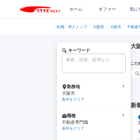
ホーム
オファー
気に
転職・求人トップ
/
大阪府
/
大阪市
/
不動産
大
キーワード
こだ
勤務地
大阪市
条件をクリア
新
職種
不動産専門職
条件をクリア