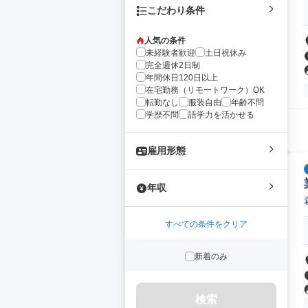
こだわり条件
人気の条件
未経験者歓迎
土日祝休み
完全週休2日制
年間休日120日以上
在宅勤務（リモートワーク）OK
転勤なし
服装自由
年齢不問
学歴不問
語学力を活かせる
雇用形態
年収
すべての条件をクリア
新着のみ
検索