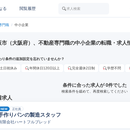
なる
閲覧履歴
求人検索
専門職
/
中小企業
阪市（大阪府）、不動産専門職の中小企業の転職・求人
わり条件の追加設定を忘れていませんか？
土日祝休み
年間休日120日以上
完全週休2日制
学歴不問
条件に合った求人が 0件でした
検索条件を緩めて、再度検索してください
着求人
NEW
正社員
手作りパンの製造スタッフ
有限会社ハートフルブレッド