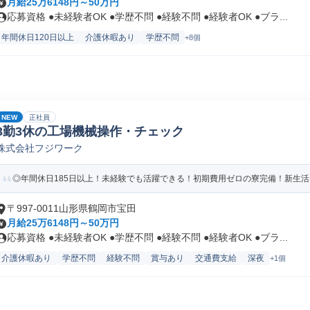
月給25万6148円～50万円
応募資格 ●未経験者OK ●学歴不問 ●経験不問 ●経験者OK ●ブラ...
年間休日120日以上
介護休暇あり
学歴不問
+8個
NEW
正社員
3勤3休の工場機械操作・チェック
株式会社フジワーク
◎年間休日185日以上！未経験でも活躍できる！初期費用ゼロの寮完備！新生
〒997-0011山形県鶴岡市宝田
月給25万6148円～50万円
応募資格 ●未経験者OK ●学歴不問 ●経験不問 ●経験者OK ●ブラ...
介護休暇あり
学歴不問
経験不問
賞与あり
交通費支給
深夜
+1個