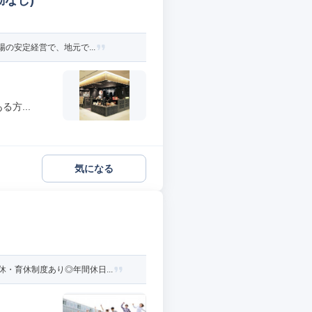
なし)
の安定経営で、地元で...
方...
気になる
・育休制度あり◎年間休日...