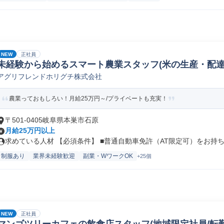
NEW
正社員
未経験から始めるスマート農業スタッフ(米の生産・配達
アグリフレンドホリグチ株式会社
農業っておもしろい！月給25万円～/プライベートも充実！
〒501-0405岐阜県本巣市石原
月給25万円以上
求めている人材 【必須条件】 ■普通自動車免許（AT限定可）をお持ちの
制服あり
業界未経験歓迎
副業・WワークOK
+25個
NEW
正社員