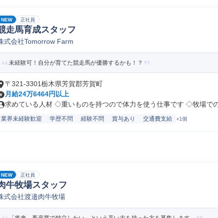
NEW
正社員
競走馬育成スタッフ
株式会社Tomorrow Farm
未経験可！自分が育てた競走馬が優勝するかも！？
〒321-3301栃木県芳賀郡芳賀町
月給24万6464円以上
求めている人材 ◇重いものを持つので体力を使う仕事です ◇牧場でのお
業界未経験歓迎
学歴不問
経験不問
賞与あり
交通費支給
+1個
NEW
正社員
肉牛牧場スタッフ
株式会社渡邉肉牛牧場