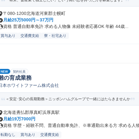
「将来、畜産業で独立したい」という高い志を持った方を募集します。
〒080-1200北海道河東郡士幌町
月給25万5000円～37万円
資格 普通自動車免許 求める人物像 未経験者応募OK 年齢 44歳...
賞与あり
交通費支給
寮・社宅あり
NEW
契約社員
雛の育成業務
日本ホワイトファーム株式会社
＜安定･安心の長期勤務＞ニッポンハムグループで一緒にはたらきませんか
北海道勇払郡厚真町浜厚真駅
月給19万7000円
資格 学歴・経験不問、普通自動車免許、※車通勤出来る方 求める人物像
転勤なし
賞与あり
交通費支給