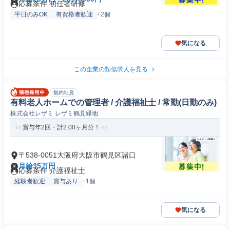
応募条件 初任者研修
平日のみOK
有資格者歓迎
+2個
気になる
この企業の類似求人を見る
契約社員
有料老人ホームでの管理者 / 介護福祉士 / 常勤(日勤のみ)
株式会社レザミ レザミ鶴見緑地
賞与年2回・計2.00ヶ月分！
〒538-0051大阪府大阪市鶴見区諸口
月給35万円
応募条件 介護福祉士
経験者歓迎
賞与あり
+1個
気になる