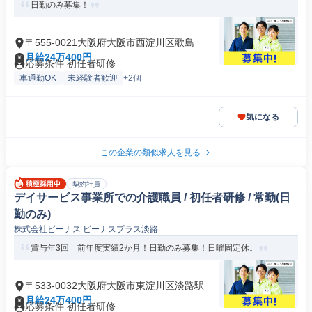
日勤のみ募集！
〒555-0021大阪府大阪市西淀川区歌島
月給24万400円
応募条件 初任者研修
車通勤OK
未経験者歓迎
+2個
気になる
この企業の類似求人を見る
契約社員
デイサービス事業所での介護職員 / 初任者研修 / 常勤(日
勤のみ)
株式会社ビーナス ビーナスプラス淡路
賞与年3回 前年度実績2か月！日勤のみ募集！日曜固定休。
〒533-0032大阪府大阪市東淀川区淡路駅
月給24万400円
応募条件 初任者研修