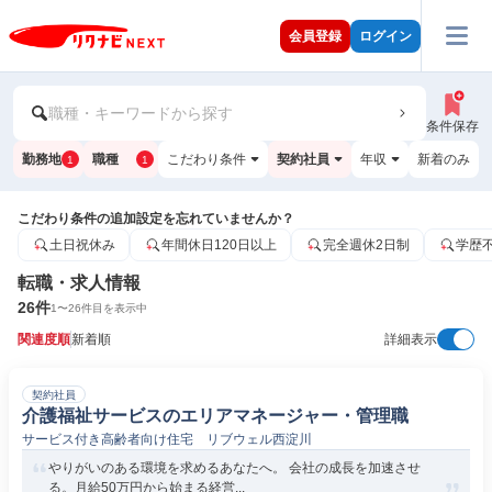
会員登録
ログイン
職種・キーワードから探す
条件保存
勤務地
職種
こだわり条件
契約社員
年収
新着のみ
1
1
こだわり条件の追加設定を忘れていませんか？
土日祝休み
年間休日120日以上
完全週休2日制
学歴
転職・求人情報
26
件
1
〜
26
件目を表示中
関連度順
新着順
詳細表示
契約社員
介護福祉サービスのエリアマネージャー・管理職
サービス付き高齢者向け住宅 リブウェル西淀川
やりがいのある環境を求めるあなたへ。 会社の成長を加速させ
る。月給50万円から始まる経営...