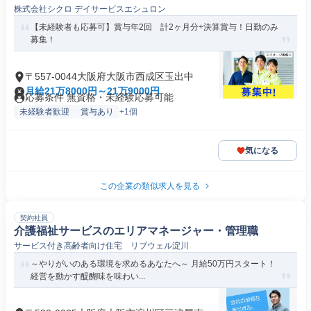
株式会社シクロ デイサービスエシュロン
【未経験者も応募可】賞与年2回 計2ヶ月分+決算賞与！日勤のみ
募集！
〒557-0044大阪府大阪市西成区玉出中
月給21万8000円～21万9000円
応募条件 無資格・未経験応募可能
未経験者歓迎
賞与あり
+1個
気になる
この企業の類似求人を見る
契約社員
介護福祉サービスのエリアマネージャー・管理職
サービス付き高齢者向け住宅 リブウェル淀川
～やりがいのある環境を求めるあなたへ～ 月給50万円スタート！
経営を動かす醍醐味を味わい...