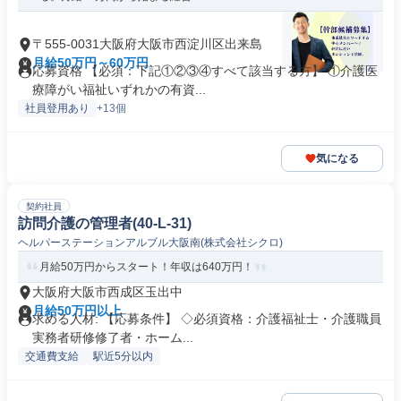
〒555-0031大阪府大阪市西淀川区出来島
月給50万円～60万円
応募資格 【必須：下記①②③④すべて該当する方】 ①介護医
療障がい福祉いずれかの有資...
社員登用あり
+13個
気になる
契約社員
訪問介護の管理者(40-L-31)
ヘルパーステーションアルブル大阪南(株式会社シクロ)
月給50万円からスタート！年収は640万円！
大阪府大阪市西成区玉出中
月給50万円以上
求める人材: 【応募条件】 ◇必須資格：介護福祉士・介護職員
実務者研修修了者・ホーム...
交通費支給
駅近5分以内