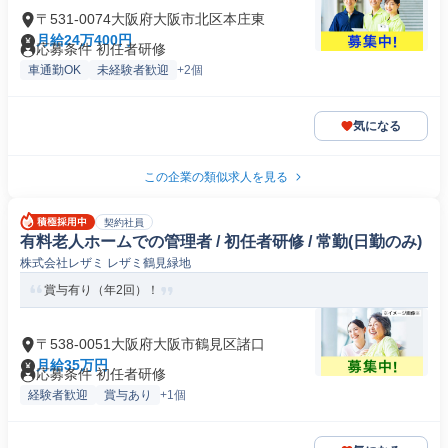
〒531-0074大阪府大阪市北区本庄東
月給24万400円
応募条件 初任者研修
車通勤OK
未経験者歓迎
+2個
気になる
この企業の類似求人を見る
契約社員
有料老人ホームでの管理者 / 初任者研修 / 常勤(日勤のみ)
株式会社レザミ レザミ鶴見緑地
賞与有り（年2回）！
〒538-0051大阪府大阪市鶴見区諸口
月給35万円
応募条件 初任者研修
経験者歓迎
賞与あり
+1個