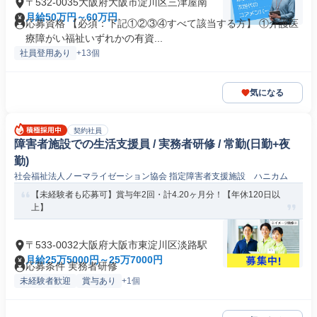
〒532-0035大阪府大阪市淀川区三津屋南
月給50万円～60万円
応募資格 【必須：下記①②③④すべて該当する方】 ①介護医
療障がい福祉いずれかの有資...
社員登用あり
+13個
気になる
契約社員
障害者施設での生活支援員 / 実務者研修 / 常勤(日勤+夜
勤)
社会福祉法人ノーマライゼーション協会 指定障害者支援施設 ハニカム
【未経験者も応募可】賞与年2回・計4.20ヶ月分！【年休120日以
上】
〒533-0032大阪府大阪市東淀川区淡路駅
月給25万5000円～25万7000円
応募条件 実務者研修
未経験者歓迎
賞与あり
+1個