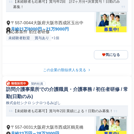
【未経験者も応募可】賞与年2回 計2ヶ月分+決算賞与！日勤のみ
募集！
〒557-0044大阪府大阪市西成区玉出中
月給21万8000円～21万9000円
応募条件 初任者研修
未経験者歓迎
賞与あり
+1個
気になる
この企業の類似求人を見る
契約社員
訪問介護事業所での介護職員・介護事務 / 初任者研修 / 常
勤(日勤のみ)
株式会社シクロ シクロつるみばし
【未経験者も応募可】賞与年2回 業績による！日勤のみ募集！
〒557-0031大阪府大阪市西成区鶴見橋
月給23万円～28万3000円