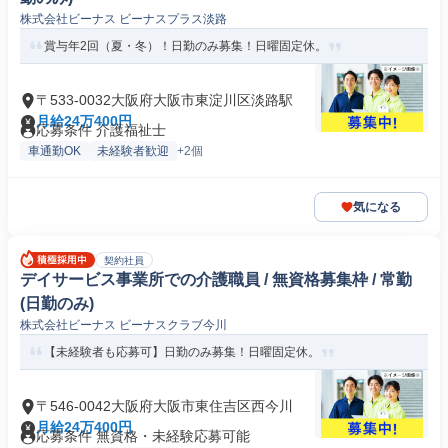
株式会社ビーナス ビーナスプラス淡路
賞与年2回（夏・冬）！日勤のみ募集！日曜固定休。
〒533-0032大阪府大阪市東淀川区淡路駅
月給24万400円
応募条件 介護福祉士
車通勤OK
未経験者歓迎
+2個
気になる
契約社員
デイサービス事業所での介護職員 / 無資格募集枠 / 常勤
(日勤のみ)
株式会社ビーナス ビーナスクラブ今川
【未経験者も応募可】日勤のみ募集！日曜固定休。
〒546-0042大阪府大阪市東住吉区西今川
月給24万400円
応募条件 無資格・未経験応募可能