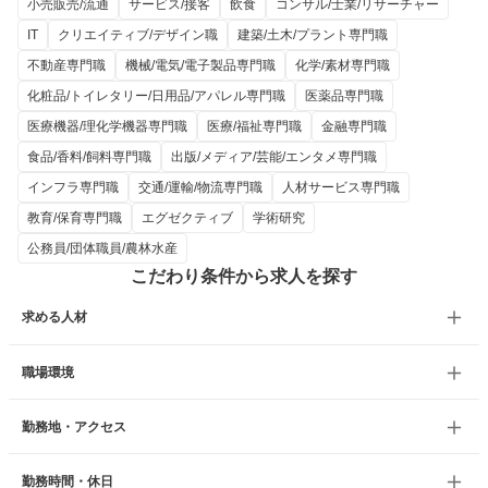
小売販売/流通
サービス/接客
飲食
コンサル/士業/リサーチャー
IT
クリエイティブ/デザイン職
建築/土木/プラント専門職
不動産専門職
機械/電気/電子製品専門職
化学/素材専門職
化粧品/トイレタリー/日用品/アパレル専門職
医薬品専門職
医療機器/理化学機器専門職
医療/福祉専門職
金融専門職
食品/香料/飼料専門職
出版/メディア/芸能/エンタメ専門職
インフラ専門職
交通/運輸/物流専門職
人材サービス専門職
教育/保育専門職
エグゼクティブ
学術研究
公務員/団体職員/農林水産
こだわり条件から求人を探す
求める人材
職場環境
勤務地・アクセス
勤務時間・休日