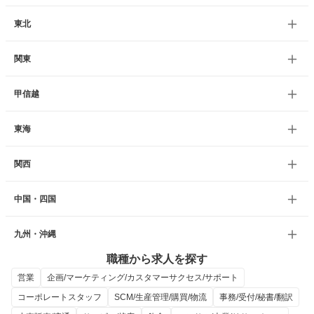
東北
関東
甲信越
東海
関西
中国・四国
九州・沖縄
職種から求人を探す
営業
企画/マーケティング/カスタマーサクセス/サポート
コーポレートスタッフ
SCM/生産管理/購買/物流
事務/受付/秘書/翻訳