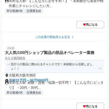
求める人材: 【こんな方におすすめ！】 ・未経験から製造や軽
作業にチャレンジしたい方...
即日勤務OK
交通費支給
気になる
この企業の類似求人を見る
正社員
大人気!100円ショップ製品の部品オペレーター業務
ＮＥＯ協同組合
流行りの製品に携われるチャンスです！未経験から活躍しまし
ょ！！
大阪府大阪市旭区
月給31万円～36万8000円
求める人材: 経験・資格・知識一切不問！ 【こんな方にピッタ
リ】 ・20代・30代...
即日勤務OK
交通費支給
気になる