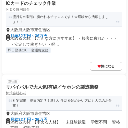
ICカードのチェック作業
ＮＥＯ協同組合
流行りの製品に携われるチャンスです！未経験から活躍しまし
ょ！！
大阪府大阪市東住吉区
月給32万円～36万円
求める人材: 【こんな方におすすめ】 ・接客に疲れた・・・
・安定して稼ぎたい ・軽...
即日勤務OK
交通費支給
気になる
正社員
リバイバルで大人気!有線イヤホンの製造業務
株式会社心花
社宅完備！即日内定？！新しい生活を始めたい方にも人気のお仕
事！
大阪府大阪市東住吉区
月給32万円～36万円
求める人材: 【求める人材】 ・未経験歓迎 ・学歴不問 ・資格