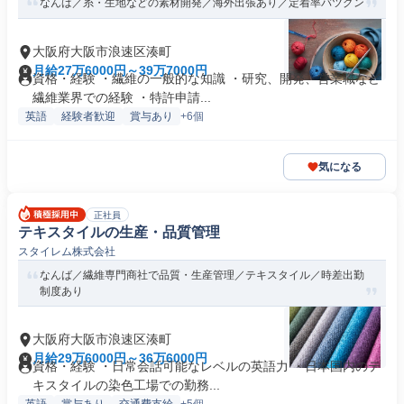
なんば／糸・生地などの素材開発／海外出張あり／定着率バツグン
大阪府大阪市浪速区湊町
月給27万6000円～39万7000円
資格・経験 ・繊維の一般的な知識 ・研究、開発、営業職など
繊維業界での経験 ・特許申請...
英語
経験者歓迎
賞与あり
+6個
気になる
正社員
テキスタイルの生産・品質管理
スタイレム株式会社
なんば／繊維専門商社で品質・生産管理／テキスタイル／時差出勤
制度あり
大阪府大阪市浪速区湊町
月給29万6000円～36万6000円
資格・経験 ・日常会話可能なレベルの英語力 ・日本国内のテ
キスタイルの染色工場での勤務...