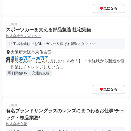
気になる
正社員
スポーツカーを支える部品製造|社宅完備
株式会社ラフスイッチ
工場未経験でもOK！ガッツリ稼げる製造スタッフ
大阪府大阪市東住吉区
月給32万円～36万円
求める人材: 【こんな方におすすめ！】 ・未経験から製造や軽
作業にチャレンジしたい方...
即日勤務OK
交通費支給
気になる
正社員
有名ブランドサングラスのレンズにまつわるお仕事!チェ
ック・検品業務!
株式会社心花