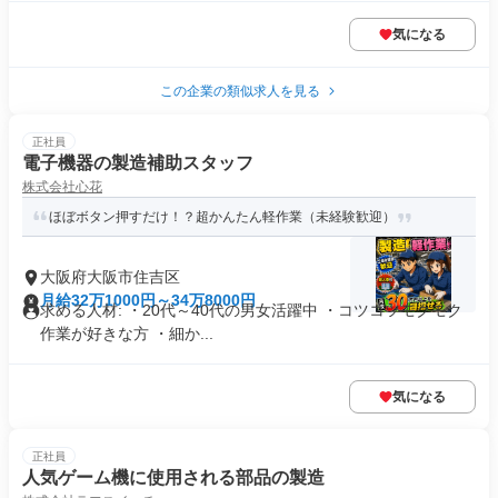
気になる
この企業の類似求人を見る
正社員
電子機器の製造補助スタッフ
株式会社心花
ほぼボタン押すだけ！？超かんたん軽作業（未経験歓迎）
大阪府大阪市住吉区
月給32万1000円～34万8000円
求める人材: ・20代～40代の男女活躍中 ・コツコツモクモク
作業が好きな方 ・細か...
気になる
正社員
人気ゲーム機に使用される部品の製造