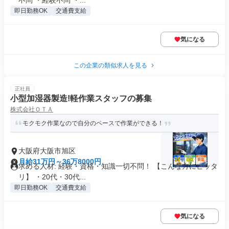
不問 ・経験不問 ・...
即日勤務OK
交通費支給
気になる
この企業の類似求人を見る
正社員
小型加湿器製造!軽作業スタッフの募集
株式会社ＯＴＡ
モクモク作業なので自分のペースで作業ができる！
大阪府大阪市旭区
月給31万円～36万8000円
求める人材: 経験・資格・知識一切不問！ 【こんな方にピッタ
リ】 ・20代・30代...
即日勤務OK
交通費支給
気になる