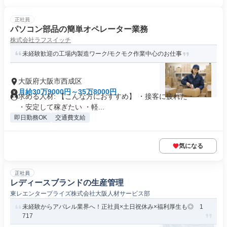
正社員
パソコン部品の簡単オペレーター業務
株式会社ラフスイッチ
未経験歓迎の工場内製造ワーク/モクモク作業中心のお仕事
大阪府大阪市西成区
月給30万9000円～35万8000円
求める人材: 【こんな方におすすめ】 ・接客に疲れた・・・
・安定して稼ぎたい ・軽...
即日勤務OK
交通費支給
気になる
正社員
レディースブランドの生産管理
東レエンタープライズ株式会社大阪人材サービス部
未経験からアパレル業界へ！正社員×土日祝休み×福利厚生も◎ 1
717