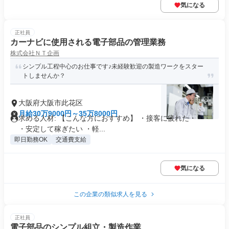
気になる
正社員
カーナビに使用される電子部品の管理業務
株式会社ＮＴ企画
シンプル工程中心のお仕事です♪未経験歓迎の製造ワークをスター
トしませんか？
大阪府大阪市此花区
月給30万9000円～35万8000円
求める人材: 【こんな方におすすめ】 ・接客に疲れた・・・
・安定して稼ぎたい ・軽...
即日勤務OK
交通費支給
気になる
この企業の類似求人を見る
正社員
電子部品のシンプル組立・製造作業