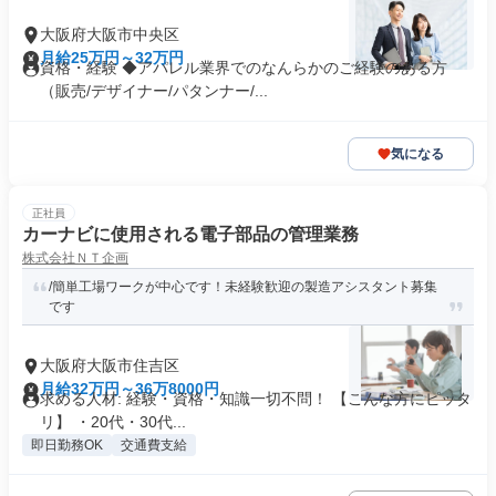
大阪府大阪市中央区
月給25万円～32万円
資格・経験 ◆アパレル業界でのなんらかのご経験のある方
（販売/デザイナー/パタンナー/...
気になる
正社員
カーナビに使用される電子部品の管理業務
株式会社ＮＴ企画
/簡単工場ワークが中心です！未経験歓迎の製造アシスタント募集
です
大阪府大阪市住吉区
月給32万円～36万8000円
求める人材: 経験・資格・知識一切不問！ 【こんな方にピッタ
リ】 ・20代・30代...
即日勤務OK
交通費支給