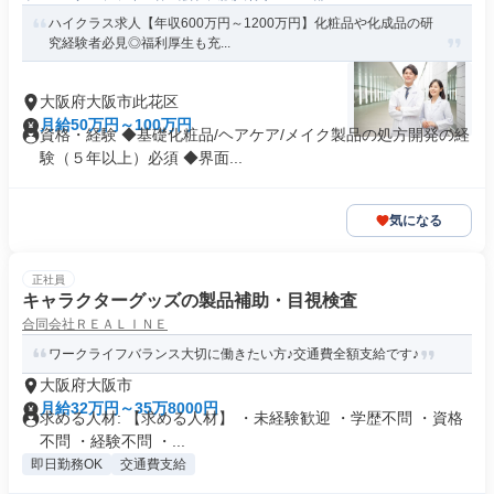
ハイクラス求人【年収600万円～1200万円】化粧品や化成品の研
究経験者必見◎福利厚生も充...
大阪府大阪市此花区
月給50万円～100万円
資格・経験 ◆基礎化粧品/ヘアケア/メイク製品の処方開発の経
験（５年以上）必須 ◆界面...
気になる
正社員
キャラクターグッズの製品補助・目視検査
合同会社ＲＥＡＬＩＮＥ
ワークライフバランス大切に働きたい方♪交通費全額支給です♪
大阪府大阪市
月給32万円～35万8000円
求める人材: 【求める人材】 ・未経験歓迎 ・学歴不問 ・資格
不問 ・経験不問 ・...
即日勤務OK
交通費支給