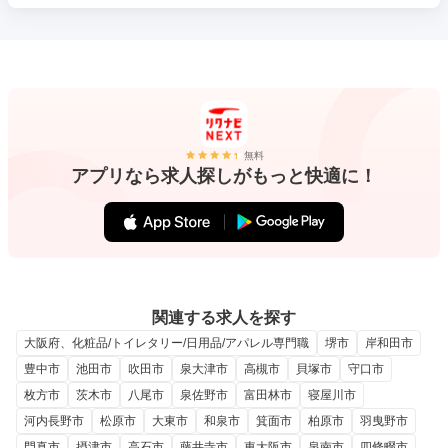
無料
アプリなら求人探しがもっと快適に！
関連する求人を探す
大阪府、化粧品/トイレタリー/日用品/アパレル専門職
堺市
岸和田市
豊中市
池田市
吹田市
泉大津市
高槻市
貝塚市
守口市
枚方市
茨木市
八尾市
泉佐野市
富田林市
寝屋川市
河内長野市
松原市
大東市
和泉市
箕面市
柏原市
羽曳野市
門真市
摂津市
高石市
藤井寺市
東大阪市
泉南市
四條畷市