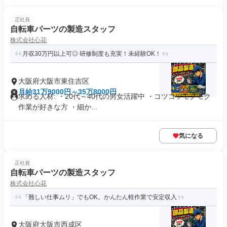
正社員
自転車パーツの製造スタッフ
株式会社心花
月収30万円以上可◎ 研修制度も充実！未経験OK！
大阪府大阪市東住吉区
月給31万9000円～35万8000円
求める人材: ・20代～40代の男女活躍中 ・コツコツモクモク
作業が好きな方 ・細か...
気になる
正社員
自転車パーツの製造スタッフ
株式会社心花
「難しい仕事ムリ」でもOK。かんたん軽作業で安定収入
大阪府大阪市西成区