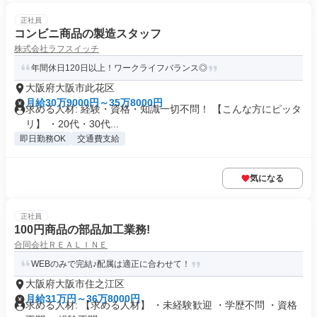
正社員
コンビニ商品の製造スタッフ
株式会社ラフスイッチ
年間休日120日以上！ワークライフバランス◎
大阪府大阪市此花区
月給30万9000円～35万8000円
求める人材: 経験・資格・知識一切不問！ 【こんな方にピッタ
リ】 ・20代・30代...
即日勤務OK
交通費支給
気になる
正社員
100円商品の部品加工業務!
合同会社ＲＥＡＬＩＮＥ
WEBのみで完結♪配属は適正に合わせて！
大阪府大阪市住之江区
月給31万円～36万8000円
求める人材: 【求める人材】 ・未経験歓迎 ・学歴不問 ・資格