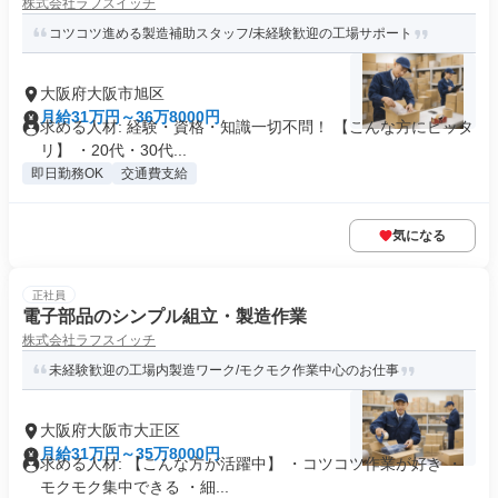
株式会社ラフスイッチ
コツコツ進める製造補助スタッフ/未経験歓迎の工場サポート
大阪府大阪市旭区
月給31万円～36万8000円
求める人材: 経験・資格・知識一切不問！ 【こんな方にピッタ
リ】 ・20代・30代...
即日勤務OK
交通費支給
気になる
正社員
電子部品のシンプル組立・製造作業
株式会社ラフスイッチ
未経験歓迎の工場内製造ワーク/モクモク作業中心のお仕事
大阪府大阪市大正区
月給31万円～35万8000円
求める人材: 【こんな方が活躍中】 ・コツコツ作業が好き ・
モクモク集中できる ・細...