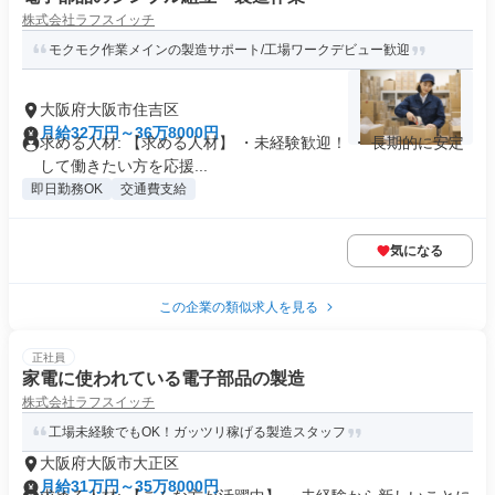
株式会社ラフスイッチ
モクモク作業メインの製造サポート/工場ワークデビュー歓迎
大阪府大阪市住吉区
月給32万円～36万8000円
求める人材: 【求める人材】 ・未経験歓迎！ ・ 長期的に安定
して働きたい方を応援...
即日勤務OK
交通費支給
気になる
この企業の類似求人を見る
正社員
家電に使われている電子部品の製造
株式会社ラフスイッチ
工場未経験でもOK！ガッツリ稼げる製造スタッフ
大阪府大阪市大正区
月給31万円～35万8000円