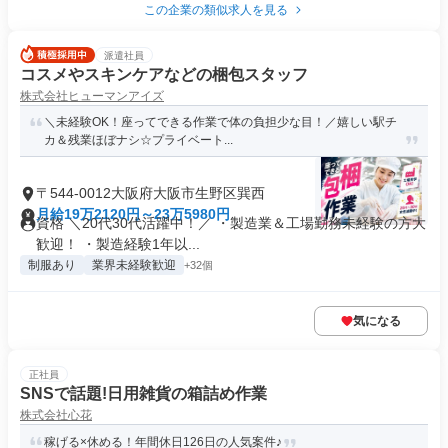
この企業の類似求人を見る
派遣社員
コスメやスキンケアなどの梱包スタッフ
株式会社ヒューマンアイズ
＼未経験OK！座ってできる作業で体の負担少な目！／嬉しい駅チ
カ＆残業ほぼナシ☆プライベート...
〒544-0012大阪府大阪市生野区巽西
月給19万2120円～23万5980円
資格 ＼20代30代活躍中！／ ・製造業＆工場勤務未経験の方大
歓迎！ ・製造経験1年以...
制服あり
業界未経験歓迎
+32個
気になる
正社員
SNSで話題!日用雑貨の箱詰め作業
株式会社心花
稼げる×休める！年間休日126日の人気案件♪