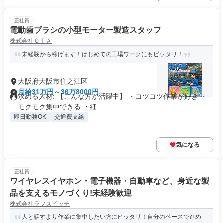
正社員
電動歯ブラシの小型モーター製造スタッフ
株式会社ＯＴＡ
未経験から稼げます！はじめての工場ワークにもピッタリ！
大阪府大阪市住之江区
月給31万円～36万8000円
求める人材: 【こんな方が活躍中】 ・コツコツ作業が好き ・
モクモク集中できる ・細...
即日勤務OK
交通費支給
気になる
正社員
ワイヤレスイヤホン・電子機器・自動車など、身近な製
品を支えるモノづくり!未経験歓迎
株式会社ラフスイッチ
人と話すより作業に集中したい方にピッタリ！自分のペースで進め