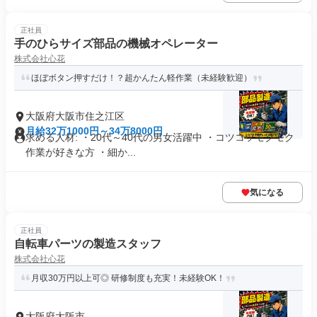
正社員
手のひらサイズ部品の機械オペレーター
株式会社心花
ほぼボタン押すだけ！？超かんたん軽作業（未経験歓迎）
大阪府大阪市住之江区
月給32万1000円～34万8000円
求める人材: ・20代～40代の男女活躍中 ・コツコツモクモク
作業が好きな方 ・細か...
気になる
正社員
自転車パーツの製造スタッフ
株式会社心花
月収30万円以上可◎ 研修制度も充実！未経験OK！
大阪府大阪市