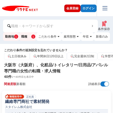
会員登録
ログイン
職種・キーワードから探す
条件保存
勤務地
職種
こだわり条件
雇用形態
年収
新着のみ
1
1
こだわり条件の追加設定を忘れていませんか？
土日祝休み
年間休日120日以上
完全週休2日制
学歴
大阪市（大阪府）、化粧品/トイレタリー/日用品/アパレル
専門職の女性の転職・求人情報
40
件
1
〜
40
件目を表示中
関連度順
新着順
詳細表示
正社員
繊維専門商社で素材開発
スタイレム株式会社