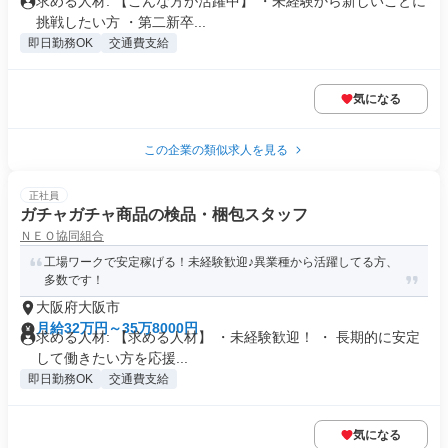
求める人材: 【こんな方が活躍中】 ・未経験から新しいことに
挑戦したい方 ・第二新卒...
即日勤務OK
交通費支給
気になる
この企業の類似求人を見る
正社員
ガチャガチャ商品の検品・梱包スタッフ
ＮＥＯ協同組合
工場ワークで安定稼げる！未経験歓迎♪異業種から活躍してる方、
多数です！
大阪府大阪市
月給32万円～35万8000円
求める人材: 【求める人材】 ・未経験歓迎！ ・ 長期的に安定
して働きたい方を応援...
即日勤務OK
交通費支給
気になる