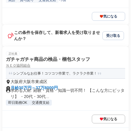
英語
賞与あり
交通費支給
+5個
気になる
この条件を保存して、新着求人を受け取りませ
受け取る
んか？
正社員
ガチャガチャ商品の検品・梱包スタッフ
ＮＥＯ協同組合
シンプルなお仕事！コツコツ作業で、ラクラク作業！
大阪府大阪市東成区
月給30万円～37万8000円
求める人材: 経験・資格・知識一切不問！ 【こんな方にピッタ
リ】 ・20代・30代...
即日勤務OK
交通費支給
気になる