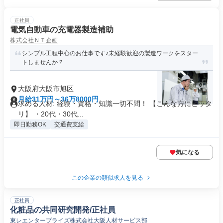
正社員
電気自動車の充電器製造補助
株式会社ＮＴ企画
シンプル工程中心のお仕事です♪未経験歓迎の製造ワークをスター
トしませんか？
大阪府大阪市旭区
月給31万円～36万8000円
求める人材: 経験・資格・知識一切不問！ 【こんな方にピッタ
リ】 ・20代・30代...
即日勤務OK
交通費支給
気になる
この企業の類似求人を見る
正社員
化粧品の共同研究開発/正社員
東レエンタープライズ株式会社大阪人材サービス部