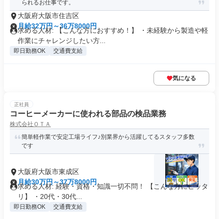
られるお仕事です。
大阪府大阪市住吉区
月給32万円～36万8000円
求める人材: 【こんな方におすすめ！】 ・未経験から製造や軽
作業にチャレンジしたい方...
即日勤務OK
交通費支給
気になる
正社員
コーヒーメーカーに使われる部品の検品業務
株式会社ＯＴＡ
簡単軽作業で安定工場ライフ♪別業界から活躍してるスタッフ多数
です
大阪府大阪市東成区
月給30万円～37万8000円
求める人材: 経験・資格・知識一切不問！ 【こんな方にピッタ
リ】 ・20代・30代...
即日勤務OK
交通費支給