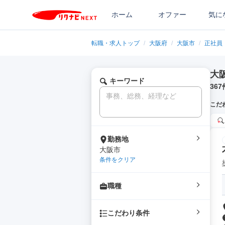
ホーム
オファー
気に
転職・求人トップ
/
大阪府
/
大阪市
/
正社員
大
キーワード
367
こだ
勤務地
大阪市
条件をクリア
職種
こだわり条件