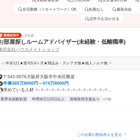
未経験者歓迎
土日祝休み
完全週休2日制
在宅勤務（リモートワーク）OK
転勤なし
服装自由
語学力を活かせる
正社員
お部屋探しルームアドバイザー(未経験・低離職率)
株式会社ハウスメイトショップ
年休121★賞与5.8ヶ月★飛込み・テレアポ無★個人ノルマ無
〒542-0076大阪府大阪市中央区難波
年俸385万8000円～474万8000円
求めている人材 ✧-✧-✧-✧-✧-✧-✧-✧-✧-✧-✧-✧-✧-✧...
業界未経験歓迎
年間休日120日以上
資格取得支援あり
+23個
この企業の類似求人を見る