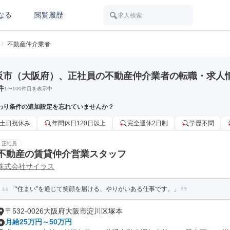
なる
閲覧履歴
求人検索
/
不動産仲介業者
阪市（大阪府）、正社員の不動産仲介業者の転職・求人
件
1
〜
100
件目を表示中
わり条件の追加設定を忘れていませんか？
土日祝休み
年間休日120日以上
完全週休2日制
学歴不問
正社員
不動産の賃貸仲介営業スタッフ
株式会社サイラス
「“住まい”を通じて笑顔を届ける、やりがいある仕事です。」
〒532-0026大阪府大阪市淀川区塚本
月給25万円～50万円