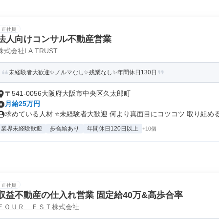
正社員
法人向けコンサル不動産営業
株式会社LA TRUST
未経験者大歓迎✨ノルマなし✨残業なし✨年間休日130日
〒541-0056大阪府大阪市中央区久太郎町
月給25万円
求めている人材 ⭐未経験者大歓迎 何より真面目にコツコツ 取り組めるこ
業界未経験歓迎
歩合給あり
年間休日120日以上
+10個
正社員
収益不動産の仕入れ営業 固定給40万&高歩合率
ＦＯＵＲ ＥＳＴ株式会社