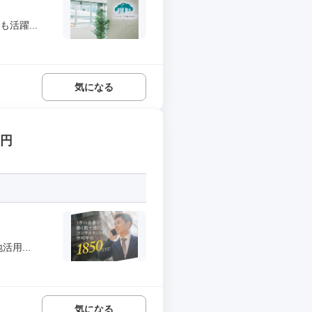
活躍...
気になる
万円
用...
気になる