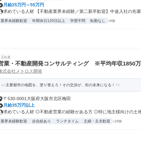
月給25万円～55万円
求めている人材 【不動産業界未経験／第二新卒歓迎】中途入社の先輩も
業界未経験歓迎
年間休日120日以上
学歴不問
転勤なし
+8個
正社員
営業・不動産開発コンサルティング ※平均年収1850
株式会社メトロス開発
主要都市の地図を、塗り替えろ！その交渉が、街の未来になる！
〒530-0001大阪府大阪市北区梅田
月給35万円以上
求めている人材 ◎不動産営業の経験がある方 ◎特に地主様向けの土地活
業界未経験歓迎
歩合給あり
ランチタイム
主婦・主夫歓迎
+28個