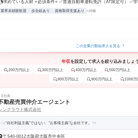
求めている人材 ⭐必須条件⭐ ✅普通自動車運転免許（AT限定可） ✅学..
業界未経験歓迎
歩合給あり
資格取得支援あり
+26個
この企業の類似求人を見る
年収
を設定して求人を絞り込みましょ
200万円以上
300万円以上
400万円以上
500万円以上
800万円以上
900万円以上
1000
正社員
不動産売買仲介エージェント
シンクラウド株式会社
”自社利益主義”ではない、”お客様主義”な会社です。
〒540-0012大阪府大阪市中央区