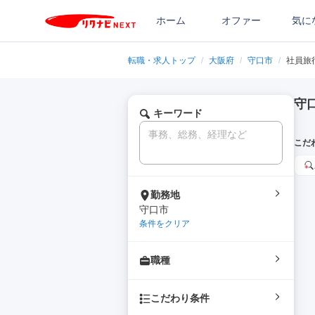
ホーム
オファー
気に
転職・求人トップ
/
大阪府
/
守口市
/
社員旅
守
キーワード
こだ
勤務地
守口市
条件をクリア
職種
こだわり条件