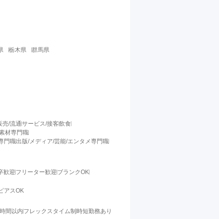
県
栃木県
群馬県
販売/流通
サービス/接客
飲食
/素材専門職
料専門職
出版/メディア/芸能/エンタメ専門職
卒歓迎
フリーター歓迎
ブランクOK
ピアスOK
0時間以内
フレックスタイム制
時短勤務あり