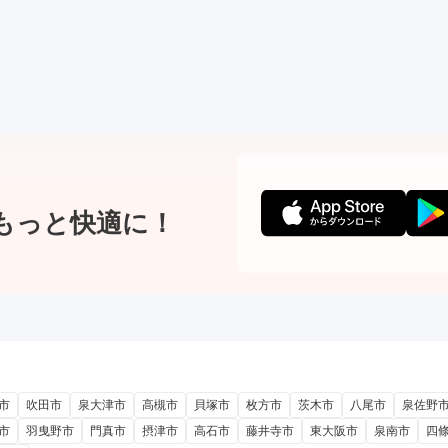
もっと快適に！
市
吹田市
泉大津市
高槻市
貝塚市
枚方市
茨木市
八尾市
泉佐野
市
羽曳野市
門真市
摂津市
高石市
藤井寺市
東大阪市
泉南市
四