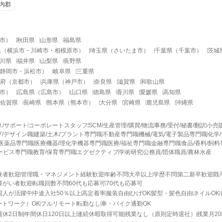
内郡
市
）
秋田県
山形県
福島県
県
（
横浜市
・
川崎市
・
相模原市
）
埼玉県
（
さいたま市
）
千葉県
（
千葉市
）
茨城
川県
福井県
山梨県
長野県
静岡市
・
浜松市
）
岐阜県
三重県
府
（
京都市
）
兵庫県
（
神戸市
）
奈良県
滋賀県
和歌山県
市
）
広島県
（
広島市
）
山口県
徳島県
香川県
愛媛県
高知県
佐賀県
長崎県
熊本県
（
熊本市
）
大分県
宮崎県
鹿児島県
沖縄県
ス/サポート
コーポレートスタッフ
SCM/生産管理/購買/物流
事務/受付/秘書/翻訳
小売
/デザイン職
建築/土木/プラント専門職
不動産専門職
機械/電気/電子製品専門職
化学
医薬品専門職
医療機器/理化学機器専門職
医療/福祉専門職
金融専門職
食品/香料/飼
ービス専門職
教育/保育専門職
エグゼクティブ
学術研究
公務員/団体職員/農林水産
験者歓迎
管理職・マネジメント経験歓迎
年齢不問
大卒以上
学歴不問
第二新卒歓迎
既
障がい者歓迎
転職回数不問
60代も応募可
70代も応募可
国人が活躍中
中途入社50％以上
高定着率
服装自由
ひげOK
髪型・髪色自由
ネイルOK
ートワーク）OK
フルリモート
転勤なし
車・バイク通勤OK
週休2日制
年間休日120日以上
連続休暇取得可能
残業なし（原則定時退社）
残業月2