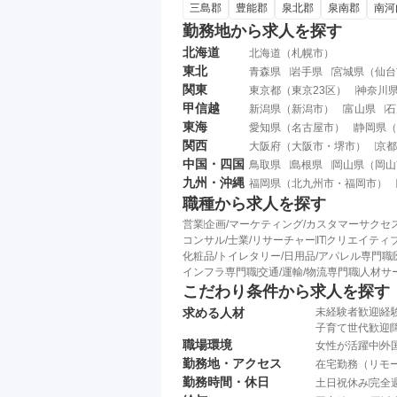
三島郡
豊能郡
泉北郡
泉南郡
南河
勤務地から求人を探す
北海道
北海道
（
札幌市
）
東北
青森県
岩手県
宮城県
（
仙台
関東
東京都
（
東京23区
）
神奈川
甲信越
新潟県
（
新潟市
）
富山県
石
東海
愛知県
（
名古屋市
）
静岡県
（
関西
大阪府
（
大阪市
・
堺市
）
京都
中国・四国
鳥取県
島根県
岡山県
（
岡山
九州・沖縄
福岡県
（
北九州市
・
福岡市
）
職種から求人を探す
営業
企画/マーケティング/カスタマーサクセ
コンサル/士業/リサーチャー
IT
クリエイティブ
化粧品/トイレタリー/日用品/アパレル専門職
インフラ専門職
交通/運輸/物流専門職
人材サ
こだわり条件から求人を探す
求める人材
未経験者歓迎
経
子育て世代歓迎
職場環境
女性が活躍中
外
勤務地・アクセス
在宅勤務（リモ
勤務時間・休日
土日祝休み
完全