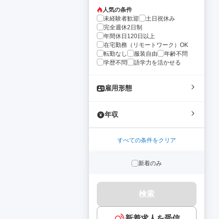
人気の条件
未経験者歓迎
土日祝休み
完全週休2日制
年間休日120日以上
在宅勤務（リモートワーク）OK
転勤なし
服装自由
年齢不問
学歴不問
語学力を活かせる
雇用形態
年収
すべての条件をクリア
新着のみ
検索
新着求人を受信