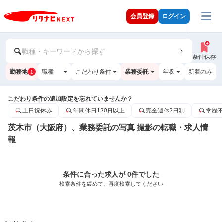
会員登録
ログイン
職種・キーワードから探す
条件保存
勤務地
職種
こだわり条件
業務委託
年収
新着のみ
1
こだわり条件の追加設定を忘れていませんか？
土日祝休み
年間休日120日以上
完全週休2日制
学歴
茨木市（大阪府）、業務委託の写真 撮影の転職・求人情
報
条件に合った求人が 0件でした
検索条件を緩めて、再度検索してください