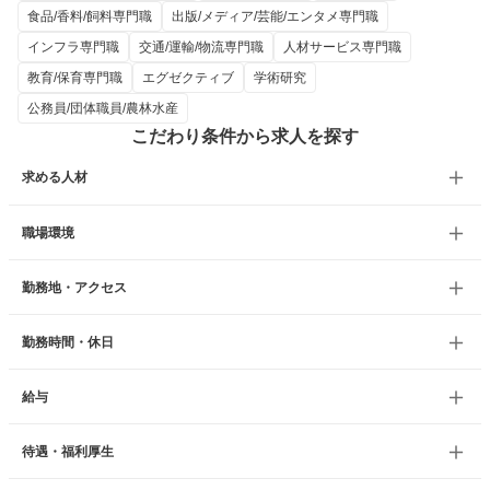
食品/香料/飼料専門職
出版/メディア/芸能/エンタメ専門職
インフラ専門職
交通/運輸/物流専門職
人材サービス専門職
教育/保育専門職
エグゼクティブ
学術研究
公務員/団体職員/農林水産
こだわり条件から求人を探す
求める人材
職場環境
勤務地・アクセス
勤務時間・休日
給与
待遇・福利厚生