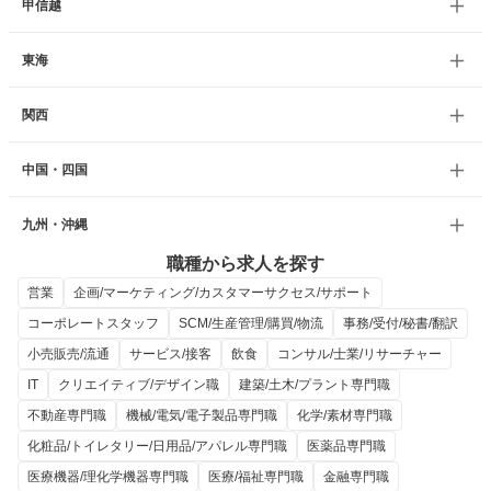
甲信越
東海
関西
中国・四国
九州・沖縄
職種から求人を探す
営業
企画/マーケティング/カスタマーサクセス/サポート
コーポレートスタッフ
SCM/生産管理/購買/物流
事務/受付/秘書/翻訳
小売販売/流通
サービス/接客
飲食
コンサル/士業/リサーチャー
IT
クリエイティブ/デザイン職
建築/土木/プラント専門職
不動産専門職
機械/電気/電子製品専門職
化学/素材専門職
化粧品/トイレタリー/日用品/アパレル専門職
医薬品専門職
医療機器/理化学機器専門職
医療/福祉専門職
金融専門職