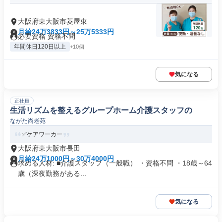
大阪府東大阪市菱屋東
月給24万3833円～25万5333円
必要資格 資格不問
年間休日120日以上
+10個
気になる
正社員
生活リズムを整えるグループホーム介護スタッフの
ながた尚老苑
✅ケアワーカー
大阪府東大阪市長田
月給24万1000円～30万4000円
求める人材: ■介護スタッフ（一般職） ・資格不問 ・18歳～64
歳（深夜勤務がある...
気になる