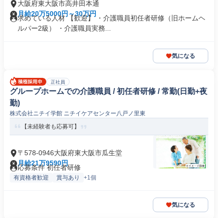
大阪府東大阪市高井田本通
月給20万5000円～30万円
求めている人材 【歓迎】 ・介護職員初任者研修（旧ホームヘ
ルパー2級） ・介護職員実務...
気になる
正社員
グループホームでの介護職員 / 初任者研修 / 常勤(日勤+夜
勤)
株式会社ニチイ学館 ニチイケアセンター八戸ノ里東
【未経験者も応募可】
〒578-0946大阪府東大阪市瓜生堂
月給21万9590円
応募条件 初任者研修
有資格者歓迎
賞与あり
+1個
気になる