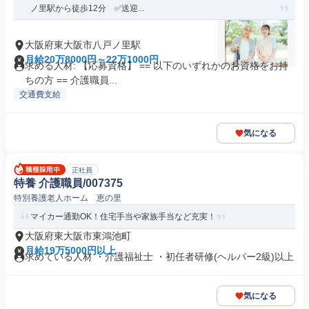
ノ里駅から徒歩12分 ✅送迎...
大阪府東大阪市八戸ノ里駅
月給20万8000円～22万1000円
求める人材: 【応募資格】 == 以下のいずれかのお資格をお持
ちの方 == 介護職員...
交通費支給
気になる
正社員
特養 介護職員/007375
特別養護老人ホーム 恵の里
マイカー通勤OK！住宅手当や家族手当など充実！
大阪府東大阪市東鴻池町
月給19万5000円以上
求めている人材 ・介護福祉士 ・初任者研修(ヘルパー2級)以上
気になる