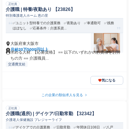
正社員
介護職 | 特養/夜勤あり 【23826】
特別養護老人ホーム 恵の里
✅ユニット型特養での介護業務 ✅夜勤あり ✅車通勤可 ✅残務
ほぼなし ✅応募条件：介護系資...
大阪府東大阪市
月給20万5000円以上
求める人材: 【応募資格】 == 以下のいずれかのお資格をお持
ちの方 == 介護職員...
交通費支給
気になる
この企業の類似求人を見る
正社員
介護職(通所) | デイケア/日勤常勤 【32342】
介護老人保健施設 プレジャーライフ
✅デイケアでの介護業務 ✅日勤常勤 ✅年間休日108日 ✅八戸