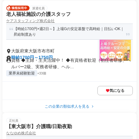
派遣社員
老人福祉施設の介護スタッフ
ケアスタッフィング株式会社
【時給1700円×週2日～】上場Gの安定基盤で高時給｜日払いOK｜
昇給制度あり
大阪府東大阪市布市町
時給1700円～1750円
資格 ◆主婦・主夫活躍中！ ◆有資格者歓迎（初任者研修、ヘ
ルパー2級、実務者研修、ヘル...
業界未経験歓迎
+33個
気になる
この企業の類似求人を見る
正社員
【東大阪市】介護職/日勤夜勤
ななゆめ株式会社