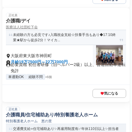
正社員
介護職/デイ
医療法人社団松下会
未経験の方も必見です♪入職祝金支給☆扶養手当もあり◆17:10終
業★駅から徒歩2分！マイカ...
大阪府東大阪市神田町
月給19万7500円～22万7000円
必要資格 初任者研修（旧ヘルパー2級）以上、普通自動車運転
免許
車通勤OK
経験不問
+6個
気になる
正社員
介護職員/住宅補助あり/特別養護老人ホーム
特別養護老人ホーム 恵の里
交通費支給⭐️住宅補助あり✨再雇用制度有✅️年休110日以上✨担当者