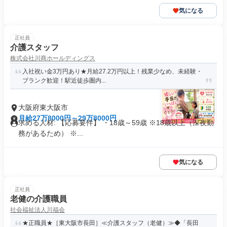
気になる
正社員
介護スタッフ
株式会社川商ホールディングス
入社祝い金3万円あり★月給27.2万円以上！残業少なめ、未経験・
ブランク歓迎！駅近徒歩圏内...
大阪府東大阪市
月給27万8000円～29万8000円
求める人材: 【応募要件】 ・18歳～59歳 ※18歳以上（深夜勤
務があるため） ※...
気になる
正社員
老健の介護職員
社会福祉法人川福会
★正職員★［東大阪市長田］≪介護スタッフ（老健）≫◆「長田