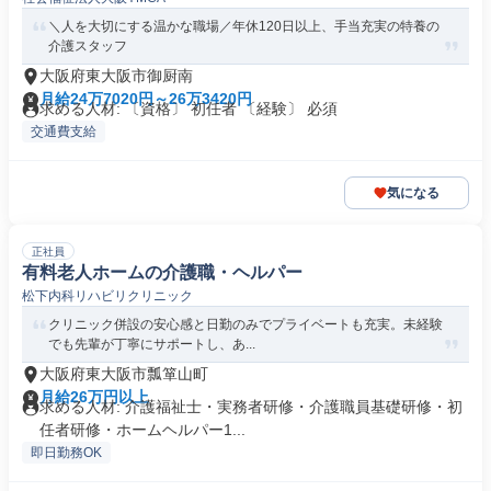
＼人を大切にする温かな職場／年休120日以上、手当充実の特養の
介護スタッフ
大阪府東大阪市御厨南
月給24万7020円～26万3420円
求める人材: 〔資格〕 初任者 〔経験〕 必須
交通費支給
気になる
正社員
有料老人ホームの介護職・ヘルパー
松下内科リハビリクリニック
クリニック併設の安心感と日勤のみでプライベートも充実。未経験
でも先輩が丁寧にサポートし、あ...
大阪府東大阪市瓢箪山町
月給26万円以上
求める人材: 介護福祉士・実務者研修・介護職員基礎研修・初
任者研修・ホームヘルパー1...
即日勤務OK