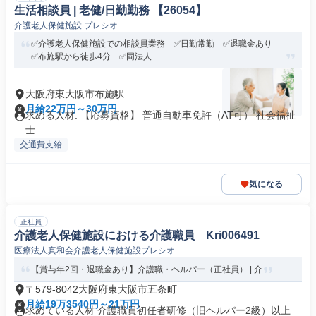
生活相談員 | 老健/日勤勤務 【26054】
介護老人保健施設 プレシオ
✅介護老人保健施設での相談員業務 ✅日勤常勤 ✅退職金あり
✅布施駅から徒歩4分 ✅同法人...
大阪府東大阪市布施駅
月給22万円～30万円
求める人材: 【応募資格】 普通自動車免許（AT可） 社会福祉
士
交通費支給
気になる
正社員
介護老人保健施設における介護職員 Kri006491
医療法人真和会介護老人保健施設プレシオ
【賞与年2回・退職金あり】介護職・ヘルパー（正社員） | 介
〒579-8042大阪府東大阪市五条町
月給19万3540円～21万円
求めている人材 介護職員初任者研修（旧ヘルパー2級）以上