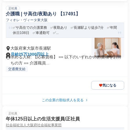
正社員
介護職 | サ高住/夜勤あり 【17491】
フィオレ・ヴィータ東大阪
✅サ高住での介護業務 ✅夜勤あり ✅長瀬駅より徒歩7分 ✅年間
休日108日 ✅車通勤可 ✅...
大阪府東大阪市長瀬駅
月給25万1000円以上
求める人材: 【応募資格】 == 以下のいずれかのお資格をお持
ちの方 == 介護職員...
交通費支給
気になる
この企業の類似求人を見る
正社員
年休125日以上の生活支援員/正社員
社会福祉法人大阪府社会福祉事業団