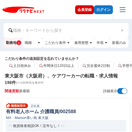
会員登録
ログイン
職種・キーワードから探す
勤務地
職種
こだわり条件
雇用形態
年収
新着のみ
1
こだわり条件の追加設定を忘れていませんか？
土日祝休み
年間休日120日以上
完全週休2日制
学歴
東大阪市（大阪府）、ケアワーカーの転職・求人情報
198
件
1
〜
100
件目を表示中
関連度順
新着順
詳細表示
正社員
有料老人ホーム 介護職員/002588
MA・Maison青い鳥 東大阪
無資格者相談OK！定年なし！