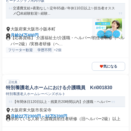
ビーナスクラブ河内小阪
交通費支給⭐️夜勤なし✨定年65歳✅️年休110日以上✨担当者オスス
メ⭕️未経験歓迎✨経験...
大阪府東大阪市小阪本町
月給24万400円
【応募資格】 介護福祉士/介護職・ヘルパー/初任者研修（ヘル
パー2級）/実務者研修（ヘ...
フリーター歓迎
学歴不問
+2個
気になる
正社員
特別養護老人ホームにおける介護職員 Kri001830
特別養護老人ホームレーベンズポルト
【年間休日120日以上・残業月20時間以内】介護職・ヘルパー
大阪府東大阪市長栄寺
月給22万2300円～32万5700円
求めている人材 介護職員初任者研修（旧ヘルパー2級）以上