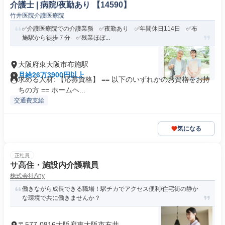
介護士 | 病院/夜勤あり 【14590】
竹井医院介護医療院
✅介護医療院での介護業務 ✅夜勤あり ✅年間休日114日 ✅布
施駅から徒歩７分 ✅残業ほぼ...
大阪府東大阪市布施駅
月給26万3900円以上
求める人材: 【応募資格】 == 以下のいずれかのお資格をお持
ちの方 == ホームヘ...
交通費支給
気になる
正社員
サ高住・施設内介護職員
株式会社Any
働きながら成長できる職場！駅チカでアクセス便利/住宅街の静か
な環境で共に働きませんか？
〒577-0816大阪府東大阪市友井