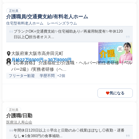
正社員
介護職員/交通費支給/有料老人ホーム
住宅型有料老人ホーム レーベンズラウム
ブランクOK⭐️交通費支給✨住宅補助あり✅️再雇用制度有✨年休120
日以上⭕️担当者オスス...
大阪府東大阪市高井田元町
月給22万6000円～30万8000円
【応募資格】 介護福祉士/介護職・ヘルパー/初任者研修（ヘル
パー2級）/実務者研修（ヘ...
フリーター歓迎
学歴不問
+2個
気になる
正社員
介護職/日勤
医療法人寿山会
年間休日120日以上☆早出と日勤のみ◇残業ほぼなし◎夜勤・遅番
なし★1食380円の食事補助...