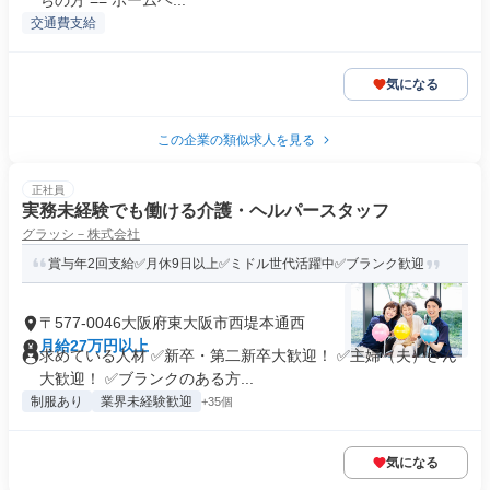
ちの方 == ホームヘ...
交通費支給
気になる
この企業の類似求人を見る
正社員
実務未経験でも働ける介護・ヘルパースタッフ
グラッシ－株式会社
賞与年2回支給✅月休9日以上✅ミドル世代活躍中✅ブランク歓迎
〒577-0046大阪府東大阪市西堤本通西
月給27万円以上
求めている人材 ✅新卒・第二新卒大歓迎！ ✅主婦（夫）さん
大歓迎！ ✅ブランクのある方...
制服あり
業界未経験歓迎
+35個
気になる