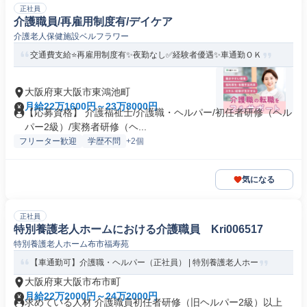
正社員
介護職員/再雇用制度有/デイケア
介護老人保健施設ベルフラワー
交通費支給⭐️再雇用制度有✨夜勤なし✅️経験者優遇✨車通勤ＯＫ
大阪府東大阪市東鴻池町
月給22万1600円～23万8000円
【応募資格】 介護福祉士/介護職・ヘルパー/初任者研修（ヘル
パー2級）/実務者研修（ヘ...
フリーター歓迎
学歴不問
+2個
気になる
正社員
特別養護老人ホームにおける介護職員 Kri006517
特別養護老人ホーム布市福寿苑
【車通勤可】介護職・ヘルパー（正社員） | 特別養護老人ホー
大阪府東大阪市布市町
月給22万2000円～24万2000円
求めている人材 介護職員初任者研修（旧ヘルパー2級）以上