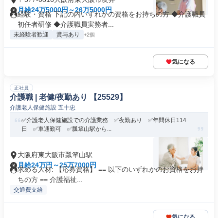
月給24万5000円～26万5000円
経験・資格 下記の内いずれかの資格をお持ちの方 ◆介護職員
初任者研修 ◆介護職員実務者...
未経験者歓迎
賞与あり
+2個
気になる
正社員
介護職 | 老健/夜勤あり 【25529】
介護老人保健施設 五十忠
✅介護老人保健施設での介護業務 ✅夜勤あり ✅年間休日114
日 ✅車通勤可 ✅瓢箪山駅から...
大阪府東大阪市瓢箪山駅
月給24万円～25万7000円
求める人材: 【応募資格】 == 以下のいずれかのお資格をお持
ちの方 == 介護福祉...
交通費支給
気になる