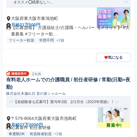
オススメ⭕️残業なし✨...
大阪府東大阪市東鴻池町
月給21万500円
【応募資格】 介護福祉士/介護職・ヘルパー 【メリット】 #大
量募集 #フリーター歓...
フリーター歓迎
学歴不問
+2個
気になる
正社員
有料老人ホームでの介護職員 / 初任者研修 / 常勤(日勤+夜
勤)
株式会社木漏れ日 音の泉シャルール
【未経験者も応募可】賞与年2回 計2月分（2023年実績）！
〒579-8064大阪府東大阪市池島町
月給22万2000円
応募条件 初任者研修
車通勤OK
有資格者歓迎
+2個