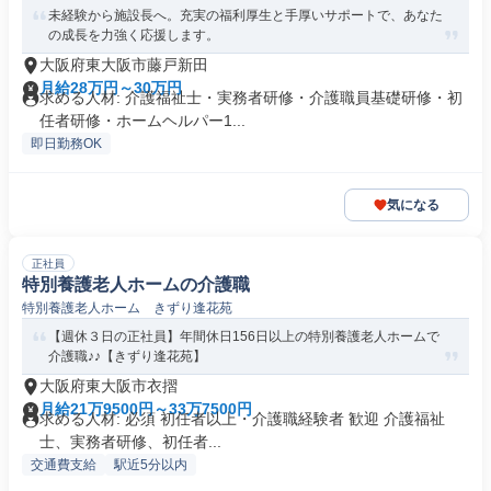
未経験から施設長へ。充実の福利厚生と手厚いサポートで、あなた
の成長を力強く応援します。
大阪府東大阪市藤戸新田
月給28万円～30万円
求める人材: 介護福祉士・実務者研修・介護職員基礎研修・初
任者研修・ホームヘルパー1...
即日勤務OK
気になる
正社員
特別養護老人ホームの介護職
特別養護老人ホーム きずり逢花苑
【週休３日の正社員】年間休日156日以上の特別養護老人ホームで
介護職♪♪【きずり逢花苑】
大阪府東大阪市衣摺
月給21万9500円～33万7500円
求める人材: 必須 初任者以上・介護職経験者 歓迎 介護福祉
士、実務者研修、初任者...
交通費支給
駅近5分以内