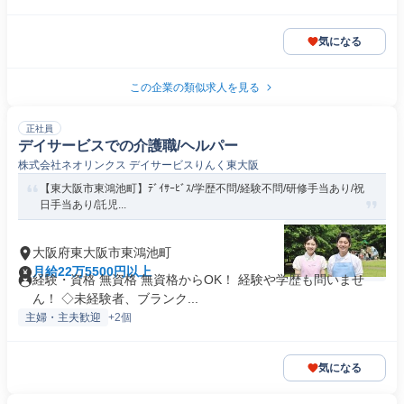
気になる
この企業の類似求人を見る
正社員
デイサービスでの介護職/ヘルパー
株式会社ネオリンクス デイサービスりんく東大阪
【東大阪市東鴻池町】ﾃﾞｲｻｰﾋﾞｽ/学歴不問/経験不問/研修手当あり/祝
日手当あり/託児...
大阪府東大阪市東鴻池町
月給22万5500円以上
経験・資格 無資格 無資格からOK！ 経験や学歴も問いませ
ん！ ◇未経験者、ブランク...
主婦・主夫歓迎
+2個
気になる