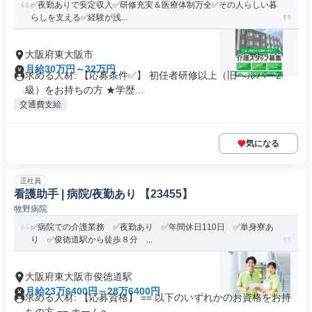
✅️夜勤ありで安定収入✅️研修充実＆医療体制万全✅️その人らしい暮
らしを支える✅️経験が浅...
大阪府東大阪市
月給30万円～32万円
求める人材: 【応募条件✅】 初任者研修以上（旧ヘルパー2
級）をお持ちの方 ★学歴...
交通費支給
気になる
正社員
看護助手 | 病院/夜勤あり 【23455】
牧野病院
✅病院での介護業務 ✅夜勤あり ✅年間休日110日 ✅単身寮あ
り ✅俊徳道駅から徒歩８分 ...
大阪府東大阪市俊徳道駅
月給23万6400円～28万6400円
求める人材: 【応募資格】 == 以下のいずれかのお資格をお持