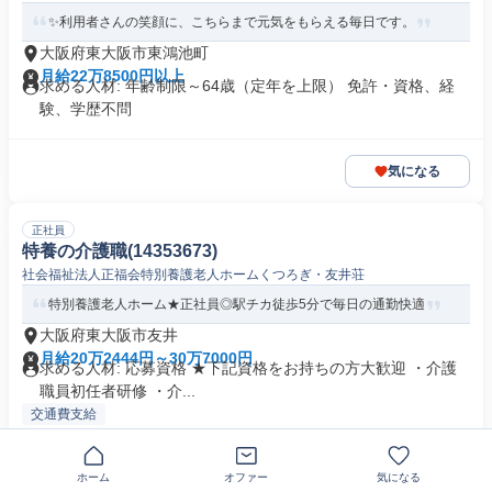
✨利用者さんの笑顔に、こちらまで元気をもらえる毎日です。
大阪府東大阪市東鴻池町
月給22万8500円以上
求める人材: 年齢制限～64歳（定年を上限） 免許・資格、経
験、学歴不問
気になる
正社員
特養の介護職(14353673)
社会福祉法人正福会特別養護老人ホームくつろぎ・友井荘
特別養護老人ホーム★正社員◎駅チカ徒歩5分で毎日の通勤快適
大阪府東大阪市友井
月給20万2444円～30万7000円
求める人材: 応募資格 ★下記資格をお持ちの方大歓迎 ・介護
職員初任者研修 ・介...
交通費支給
気になる
ホーム
オファー
気になる