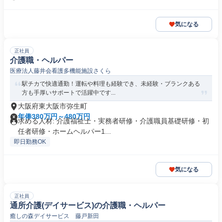
気になる
正社員
介護職・ヘルパー
医療法人藤井会看護多機能施設さくら
駅チカで快適通勤！運転や料理も経験でき、未経験・ブランクある
方も手厚いサポートで活躍中です...
大阪府東大阪市弥生町
年俸380万円～480万円
求める人材: 介護福祉士・実務者研修・介護職員基礎研修・初
任者研修・ホームヘルパー1...
即日勤務OK
気になる
正社員
通所介護(デイサービス)の介護職・ヘルパー
癒しの森デイサービス 藤戸新田