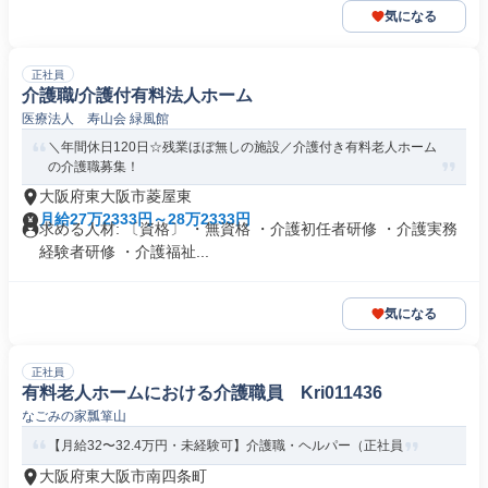
気になる
正社員
介護職/介護付有料法人ホーム
医療法人 寿山会 緑風館
＼年間休日120日☆残業ほぼ無しの施設／介護付き有料老人ホーム
の介護職募集！
大阪府東大阪市菱屋東
月給27万2333円～28万2333円
求める人材: 〔資格〕 ・無資格 ・介護初任者研修 ・介護実務
経験者研修 ・介護福祉...
気になる
正社員
有料老人ホームにおける介護職員 Kri011436
なごみの家瓢箪山
【月給32〜32.4万円・未経験可】介護職・ヘルパー（正社員
大阪府東大阪市南四条町