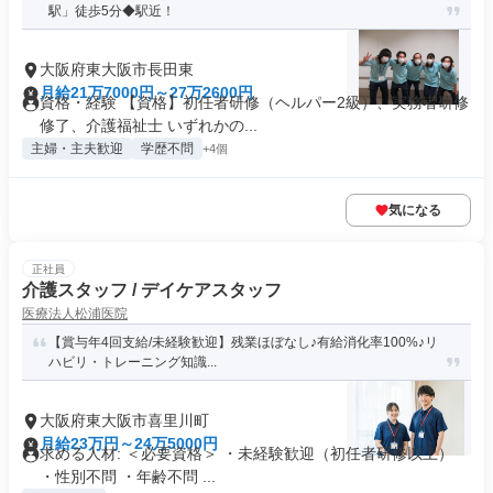
駅」徒歩5分◆駅近！
大阪府東大阪市長田東
月給21万7000円～27万2600円
資格・経験 【資格】初任者研修（ヘルパー2級）、実務者研修
修了、介護福祉士 いずれかの...
主婦・主夫歓迎
学歴不問
+4個
気になる
正社員
介護スタッフ / デイケアスタッフ
医療法人松浦医院
【賞与年4回支給/未経験歓迎】残業ほぼなし♪有給消化率100%♪リ
ハビリ・トレーニング知識...
大阪府東大阪市喜里川町
月給23万円～24万5000円
求める人材: ＜必要資格＞ ・未経験歓迎（初任者研修以上）
・性別不問 ・年齢不問 ...