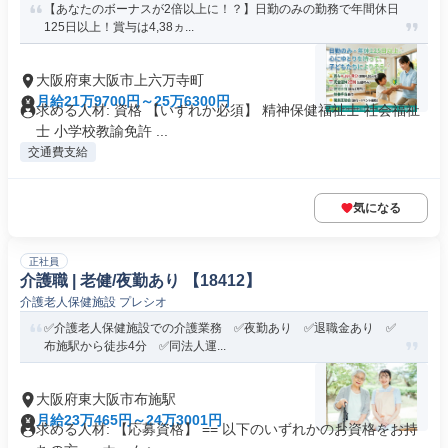
【あなたのボーナスが2倍以上に！？】日勤のみの勤務で年間休日
125日以上！賞与は4,38ヵ...
大阪府東大阪市上六万寺町
月給21万9700円～25万6300円
求める人材: 資格 【いずれか必須】 精神保健福祉士 社会福祉
士 小学校教諭免許 ...
交通費支給
気になる
正社員
介護職 | 老健/夜勤あり 【18412】
介護老人保健施設 プレシオ
✅介護老人保健施設での介護業務 ✅夜勤あり ✅退職金あり ✅
布施駅から徒歩4分 ✅同法人運...
大阪府東大阪市布施駅
月給23万465円～24万3001円
求める人材: 【応募資格】 == 以下のいずれかのお資格をお持