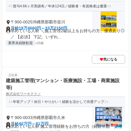
賞与4.66ヶ月実績有／年休124日／経験者・有資格者は優遇
〒900-0025沖縄県那覇市壺川
月給19万4660円～33万2150円
求めている人材 ＼施工管理2級以上をお持ちの方、優遇あり◎
／ 【必須】 下記、いずれ...
業界未経験歓迎
+25個
気になる
正社員
建築施工管理(マンション・医療施設・工場・商業施設
等)
株式会社ワーキテクノ
年収アップ！休日！やりがい！経験を活かして待遇アップ
〒900-0033沖縄県那覇市久米
月給40万円～81万円
求めている人材 施工管理経験をお持ちの方（経験年数・資格