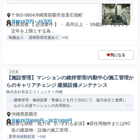
〒903-0804沖縄県那覇市首里石嶺町
月給19万円～25万円
応募資格 【 必須要件 】 ・ 高卒以上 ・ 59歳以下（省令1号-
定年を上限とする為...
制服あり
資格取得支援あり
+8個
気になる
正社員
【施設管理】マンションの維持管理/内勤中心/施工管理か
らのキャリアチェンジ 建築設備メンテナンス
株式会社長谷工コミュニティ沖縄
建物管理・修繕提案・警備などを行う当社にて、協力会社と連携し
ながら分譲マンションの共用部分...
沖縄県那覇市
月給29万9000円～38万1000円
必要な経験・能力等 【いずれも必須】■居住用物件またはRC
造の建築物・設備の施工管理...
業界未経験歓迎
+4個