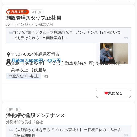
正社員
施設管理スタッフ/正社員
ルートインジャパン株式会社
施設管理部門／グループ施設の管理・メンテナンス【24時間いつ
でも受けられる！AI面接実施中...
〒907-0024沖縄県石垣市
月給26万5000円～40万円
資格 【必須条件】 ＊普通自動車免許(AT可) をお持ちの方 ＊
高卒以上 【歓迎条...
中途入社50％以上
+9個
気になる
正社員
浄化槽や施設メンテナンス
沖縄水質改良株式会社
【未経験から水を守る『プロ』へ育成！】 土日祝日休み｜入社後
国家資格取得