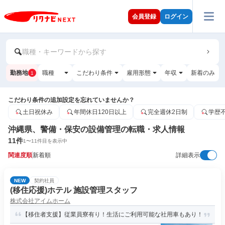
会員登録
ログイン
職種・キーワードから探す
勤務地
職種
こだわり条件
雇用形態
年収
新着のみ
1
こだわり条件の追加設定を忘れていませんか？
土日祝休み
年間休日120日以上
完全週休2日制
学歴
沖縄県、警備・保安の設備管理の転職・求人情報
11
件
1
〜
11
件目を表示中
関連度順
新着順
詳細表示
NEW
契約社員
(移住応援)ホテル 施設管理スタッフ
株式会社アイムホーム
【移住者支援】従業員寮有り！生活にご利用可能な社用車もあり！