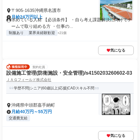
〒905-1635沖縄県名護市
月給24万円以上
求めている人材 【必須条件】 ・自ら考え課題解決に向けてチ
ームで取り組める方 ・仕事の...
制服あり
業界未経験歓迎
+21個
気になる
契約社員
設備施工管理(防衛施設・安全管理)/s4150203260602-03
ＪＡＧフィールド株式会社
学歴不問|シニア(60歳以上)応援|CADスキル不問
沖縄県中頭郡嘉手納町
月給40万円～55万円
交通費支給
気になる