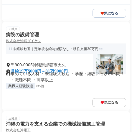
気になる
正社員
病院の設備管理
株式会社沖縄ダイケン
未経験歓迎｜定年後も給与減額なし・移住支援30万円
〒900-0005沖縄県那覇市天久
月給19万5000円～31万9000円
求めている人材 ・未経験大歓迎 ・学歴・経験いっさい不問！
・職種不問 ・高卒以上 ...
業界未経験歓迎
+35個
気になる
正社員
沖縄の電力を支える企業での機械設備施工管理
株式会社沖電工