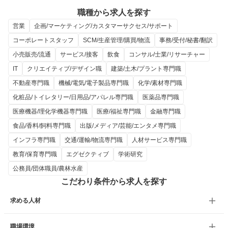
職種から求人を探す
営業
企画/マーケティング/カスタマーサクセス/サポート
コーポレートスタッフ
SCM/生産管理/購買/物流
事務/受付/秘書/翻訳
小売販売/流通
サービス/接客
飲食
コンサル/士業/リサーチャー
IT
クリエイティブ/デザイン職
建築/土木/プラント専門職
不動産専門職
機械/電気/電子製品専門職
化学/素材専門職
化粧品/トイレタリー/日用品/アパレル専門職
医薬品専門職
医療機器/理化学機器専門職
医療/福祉専門職
金融専門職
食品/香料/飼料専門職
出版/メディア/芸能/エンタメ専門職
インフラ専門職
交通/運輸/物流専門職
人材サービス専門職
教育/保育専門職
エグゼクティブ
学術研究
公務員/団体職員/農林水産
こだわり条件から求人を探す
求める人材
職場環境