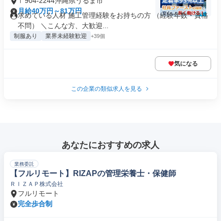
〒904-2244沖縄県うるま市
月給40万円～81万円
求めている人材 施工管理経験をお持ちの方 （経験年数・資格
不問） ＼こんな方、大歓迎...
制服あり
業界未経験歓迎
+39個
気になる
この企業の類似求人を見る
あなたにおすすめの求人
業務委託
【フルリモート】RIZAPの管理栄養士・保健師
ＲＩＺＡＰ株式会社
フルリモート
完全歩合制