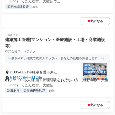
不問） ＼こんな方、大歓迎で...
業界未経験歓迎
+33個
気になる
派遣社員
建築施工管理(マンション・医療施設・工場・商業施設
等)
株式会社ワーキテクノ
働きやすい環境で次のステップへ！あなたの経験を評価します！
〒905-0021沖縄県名護市東江
月給40万円～81万円
求めている人材 施工管理経験をお持ちの方 （経験年数・資格
不問） ＼こんな方、大歓迎...
制服あり
業界未経験歓迎
+39個
気になる