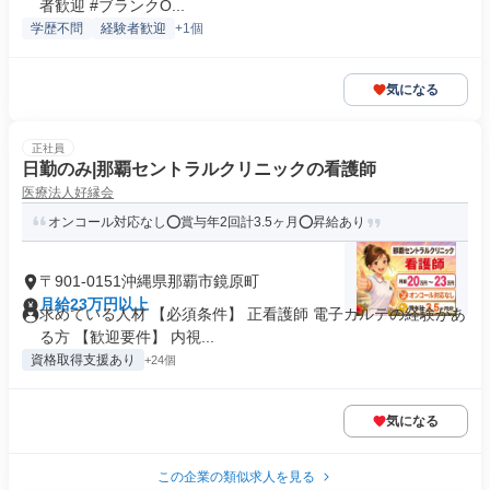
者歓迎 #ブランクO...
学歴不問
経験者歓迎
+1個
気になる
正社員
日勤のみ|那覇セントラルクリニックの看護師
医療法人好縁会
オンコール対応なし⭕賞与年2回計3.5ヶ月⭕昇給あり
〒901-0151沖縄県那覇市鏡原町
月給23万円以上
求めている人材 【必須条件】 正看護師 電子カルテの経験があ
る方 【歓迎要件】 内視...
資格取得支援あり
+24個
気になる
この企業の類似求人を見る