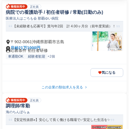
正社員
病院での看護助手 / 初任者研修 / 常勤(日勤のみ)
医療法人はごろも会 那覇ゆい病院
【未経験者も応募可】賞与年2回 計 4.00ヶ月分（前年度実績）！
〒902-0061沖縄県那覇市古島
月給21万1000円
応募条件 初任者研修
車通勤OK
経験者歓迎
+2個
気になる
この企業の類似求人を見る
正社員
調理師/常勤
海のちんぼらぁ
【安定性抜群✊️】安心して長く働ける職場で✅️安定した生活を✨