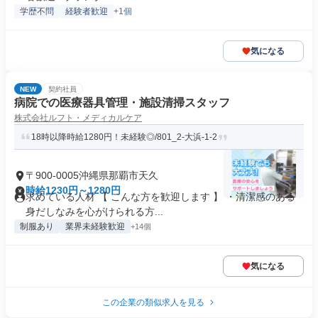
学歴不問
経験者歓迎
+1個
気になる
NEW
契約社員
病院での医療器具管理・施設清掃スタッフ
株式会社ルフト・メディカルケア
18時以降時給1280円！未経験◎/801_2-大浜-1-2
〒900-0005沖縄県那覇市天久
時給1230円～1280円
求めている人材 【 こんな方を歓迎します 】 ・清潔感のある
身だしなみを心がけられる方...
制服あり
業界未経験歓迎
+14個
気になる
この企業の類似求人を見る