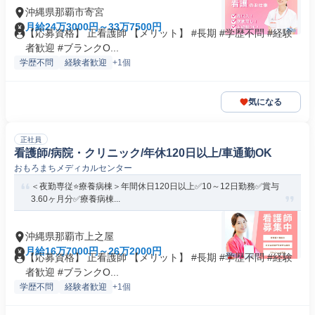
沖縄県那覇市寄宮
月給24万3000円～33万7500円
【応募資格】 正看護師 【メリット】 #長期 #学歴不問 #経験
者歓迎 #ブランクO...
学歴不問
経験者歓迎
+1個
気になる
正社員
看護師/病院・クリニック/年休120日以上/車通勤OK
おもろまちメディカルセンター
＜夜勤専従⭐療養病棟＞年間休日120日以上✅10～12日勤務✅賞与
3.60ヶ月分✅療養病棟...
沖縄県那覇市上之屋
月給16万7000円～26万2000円
【応募資格】 正看護師 【メリット】 #長期 #学歴不問 #経験
者歓迎 #ブランクO...
学歴不問
経験者歓迎
+1個