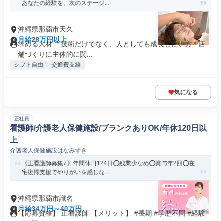
あなたの経験を、次のステージ...
沖縄県那覇市天久
月給28万円以上
求める人材: * 技術だけでなく、人としても成長したい方 * 店
舗づくりに主体的に関...
シフト自由
交通費支給
気になる
正社員
看護師/介護老人保健施設/ブランクありOK/年休120日以
上
介護老人保健施設はなみずき
《正看護師募集⭐》年間休日124日⭕残業少なめ⭕賞与年2回⭕在
宅復帰支援でやりがいを感じな...
沖縄県那覇市識名
月給34万円～40万円
【応募資格】 正看護師 【メリット】 #長期 #学歴不問 #経験