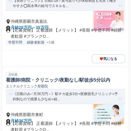
【美容クリニック】日勤のみ✨賞与あり⭐彡休暇制度も充実で働き
やすさ⭕高水準の給与でスキルを...
沖縄県那覇市真嘉比
月給28万円～35万円
【応募資格】 正看護師 【メリット】 #長期 #学歴不問 #経験
者歓迎 #ブランクO...
学歴不問
経験者歓迎
+1個
気になる
正社員
看護師/病院・クリニック/夜勤なし/駅徒歩5分以内
エミナルクリニック那覇院
《日勤のみ✅月36万円～》駅チカ徒歩3分⭐医療脱毛クリニック⭐予
約制なので残業も少なめ⭐経...
沖縄県那覇市東町
月給36万円
【応募資格】 正看護師 【メリット】 #長期 #学歴不問 #経験
者歓迎 #ブランクO...