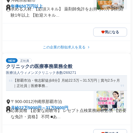
沖縄県那覇市
年俸650万円以上
求める人材: 【必須スキル】 薬剤師免許をお持ちの方 調剤経
験1年以上 【歓迎スキル...
気になる
この企業の類似求人を見る
NEW
正社員
クリニックの医療事務業務全般
医療法人ウィメンズクリニック糸数/269271
【那覇市泊・牧志駅徒歩8分】月給22.5万～31.5万円｜賞与2.5ヶ月
｜正社員｜医療事務...
〒900-0012沖縄県那覇市泊
月給22万5000円～31万5000円
応募資格 【必要な経験等】 レセプト点検業務経験必須 【必要
な免許・資格】 不問 ■あ...