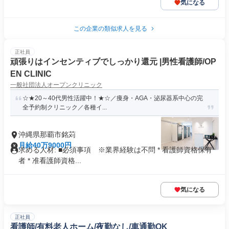
気になる
この企業の類似求人を見る
正社員
頑張りはインセンティブでしっかり還元 |男性看護師/OP
EN CLINIC
一般社団法人オープンクリニック
☆★20～40代男性活躍中！★☆／痩身・AGA・泌尿器系中心の完
全予約制クリニック／各種イ...
沖縄県那覇市銘苅
月給40万9000円
求める人材: ■必須事項 ※業界経験は不問 * 看護師資格保有
者 * 准看護師資格...
気になる
正社員
看護師/有料老人ホーム/夜勤なし/車通勤OK