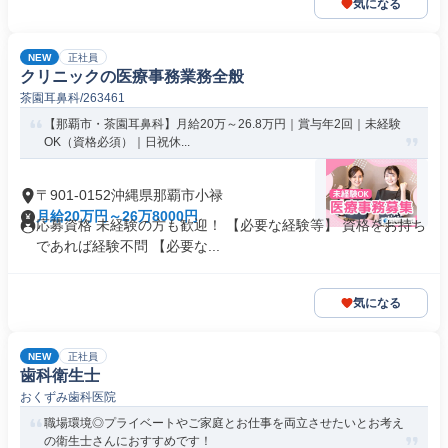
気になる
NEW
正社員
クリニックの医療事務業務全般
茶園耳鼻科/263461
【那覇市・茶園耳鼻科】月給20万～26.8万円｜賞与年2回｜未経験
OK（資格必須）｜日祝休...
〒901-0152沖縄県那覇市小禄
月給20万円～26万8000円
応募資格 未経験の方も歓迎！ 【必要な経験等】 資格をお持ち
であれば経験不問 【必要な...
気になる
NEW
正社員
歯科衛生士
おくずみ歯科医院
職場環境◎プライベートやご家庭とお仕事を両立させたいとお考え
の衛生士さんにおすすめです！