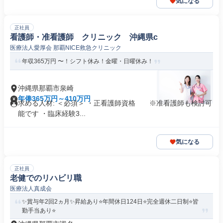
気になる
正社員
看護師・准看護師 クリニック 沖縄県c
医療法人愛厚会 那覇NICE救急クリニック
年収365万円 〜！シフト休み！金曜・日曜休み！
沖縄県那覇市泉崎
年俸365万円～410万円
求める人材: ＜必須＞ ・正看護師資格 ※准看護師も検討可
能です ・臨床経験3...
気になる
正社員
老健でのリハビリ職
医療法人真成会
✨賞与年2回2ヵ月✨昇給あり⭐️年間休日124日⭐️完全週休二日制⭐️皆
勤手当あり⭐️