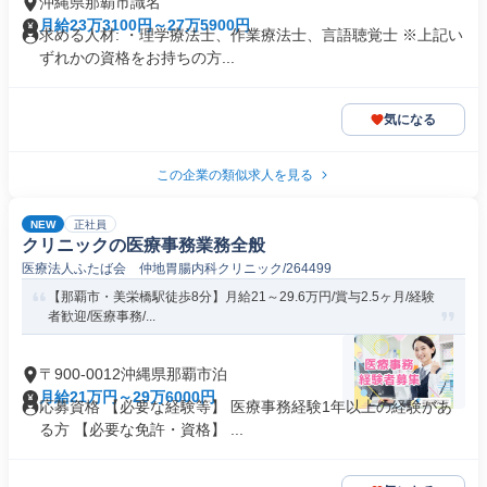
沖縄県那覇市識名
月給23万3100円～27万5900円
求める人材: ・理学療法士、作業療法士、言語聴覚士 ※上記い
ずれかの資格をお持ちの方...
気になる
この企業の類似求人を見る
NEW
正社員
クリニックの医療事務業務全般
医療法人ふたば会 仲地胃腸内科クリニック/264499
【那覇市・美栄橋駅徒歩8分】月給21～29.6万円/賞与2.5ヶ月/経験
者歓迎/医療事務/...
〒900-0012沖縄県那覇市泊
月給21万円～29万6000円
応募資格 【必要な経験等】 医療事務経験1年以上の経験があ
る方 【必要な免許・資格】 ...