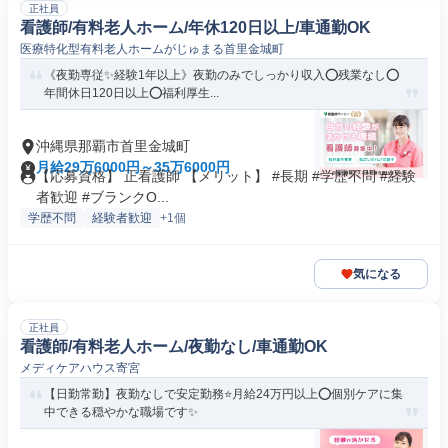
正社員
看護師/有料老人ホーム/年休120日以上/車通勤OK
医療特化型有料老人ホームがじゅまる首里金城町
《夜勤専従✨経験1年以上》夜勤のみでしっかり収入⭕残業なし⭕
年間休日120日以上⭕福利厚生...
沖縄県那覇市首里金城町
月給29万6000円～35万6000円
【応募資格】 正看護師 【メリット】 #長期 #学歴不問 #経験
者歓迎 #ブランクO...
学歴不問
経験者歓迎
+1個
気になる
正社員
看護師/有料老人ホーム/夜勤なし/車通勤OK
メディケアハウス寄宮
【日勤常勤】夜勤なしで安定勤務⭐月給24万円以上⭕個別ケアに集
中できる穏やかな職場です✨