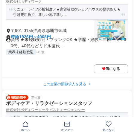
株式会社ボディワーク
＼ニューライフ応援制度／★家賃補助orシェアハウスの提供あり★
引越費用負担 新しい地で新し...
〒901-0155沖縄県那覇市金城
時給1926円～4068円
資格 ★未経験歓迎・ブランクOK ★学歴・経験・年齢不問！3
0代、40代などミドル世代...
業界未経験歓迎
+15個
気になる
この企業の類似求人を見る
正社員
ボディケア・リラクゼーションスタッフ
株式会社ボディワークセラピストエージェンシー
九州・沖縄地方で働く。その手に一生モノのスキルを身につけて活
躍してみませんか。
ホーム
オファー
気になる