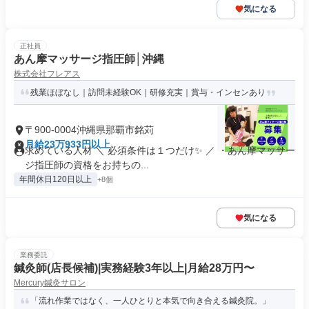
気になる
正社員
あん摩マッサージ指圧師│沖縄
株式会社フレアス
残業ほぼなし｜訪問未経験OK｜研修充実｜賞与・インセンあり
〒900-0004沖縄県那覇市銘苅
月給23万933円以上
求めている人材 ＼ 必須条件は１つだけ✨ ／ ・あん摩マッサー
ジ指圧師の資格をお持ちの...
年間休日120日以上
+8個
気になる
業務委託
鍼灸師(店長候補)|実務経験3年以上|月給28万円〜
Mercury鍼灸サロン
「流れ作業ではなく、一人ひとりと本気で向き合える鍼灸院。」