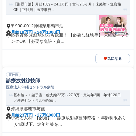
【那覇市泊】月給18万～24.1万円｜賞与2.5ヶ月｜未経験・無資格
OK｜正社員｜医療事務...
〒900-0012沖縄県那覇市泊
月給18万円～24万1300円
応募資格 未経験の方も歓迎！ 【必要な経験等】 未経験・ブラ
ンクOK 【必要な免許・資...
気になる
正社員
診療放射線技師
医療法人 沖縄セントラル病院
基本給～＋諸手当・総支給23万～27.8万・賞与年2回・年休120日
／沖縄セントラル病院放...
沖縄県那覇市与儀
月給23万円～27万8000円
求める人材: 【必須】 ・診療放射線技師資格 ・年齢制限あり
（64歳以下、定年年齢を...