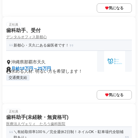
気になる
正社員
歯科助手、受付
デンタルオフィス新都心
新都心・天久にある歯医者です！
沖縄県那覇市天久
月給18万円～25万円
求める人材: 明るい方を希望します！
交通費支給
気になる
正社員
歯科助手(未経験・無資格可)
医療法人ヴェリィ たろう歯科医院
＼有給取得率100％／完全週休2日制！ネイルOK・駐車場代全額補
助あり♪