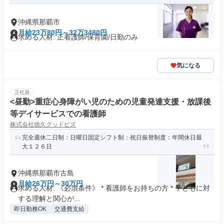
沖縄県那覇市
月給23万80円～32万3480円
求める人材: 正看護師/保育園/日勤のみ
気になる
正社員
<昼勤>重症心身障がい児のための児童発達支援・放課後
等デイサービスでの看護師
株式会社徳久グッドビズ
完全週休二日制：日曜日固定シフト制：祝日振替制度：年間休日最
大１２６日
沖縄県那覇市古島
月給26万円～30万円
求める人材: 《必須条件》 * 看護師をお持ちの方 * 子どもに対
する理解と関心が...
即日勤務OK
交通費支給