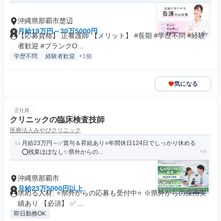
沖縄県那覇市楚辺
月給19万円～30万5000円
【応募資格】 正看護師 【メリット】 #長期 #学歴不問 #経験
者歓迎 #ブランクO...
学歴不問
経験者歓迎
+1個
気になる
正社員
クリニックの臨床検査技師
医療法人みやびクリニック
月給23万円～✅賞与＆昇給あり⭐年間休日124日でしっかり休める
⭕残業ほぼなし✨県外からの...
沖縄県那覇市
月給23万5000円以上
求める人材: ⭐県外からの応募も受付中⭐ ※県外からの採用実
績あり 【必須】 ✅ ...
即日勤務OK