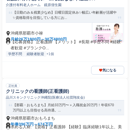
介護付有料老人ホーム 鏡原偕生園
【日勤のみ＆残業少なめ】日曜日固定休み✨幅広い年齢層が活躍中
✨資格取得を目指している方にお...
沖縄県那覇市小禄
月給26万1800円～30万4800円
【応募資格】 正看護師 【メリット】 #長期 #学歴不問 #経験
者歓迎 #ブランクO...
学歴不問
経験者歓迎
+1個
気になる
正社員
クリニックの看護師(正看護師)
品川スキンクリニック沖縄院(医療法人社団翔友会)
【那覇・おもろまち】月給33万円〜＋入職祝金20万円！年収670
万円以上も目指せる高待遇。...
沖縄県那覇市おもろまち
年俸396万円～674万円
求める人材: 【資格】正看護師 【経験】臨床経験1年以上、美