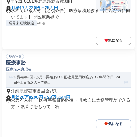
〒901-0151沖縄県那覇市鏡原町
月給17万720円～25万円
求めている人材 【必須条件】 医療事務経験者 【こんな方に向
いてます】 ✅医療業界で...
業界未経験歓迎
+15個
気になる
契約社員
医療事務
医療法人真成会
✨賞与年2回2ヵ月✨昇給あり✨正社員登用制度あり⭐️年間休日124
日⭐️土日祝休み⭐️皆勤...
沖縄県那覇市首里金城町
月給20万6200円～23万5144円
求める人材: ・医療事務資格必須 ・几帳面に業務管理ができる
方 ・素直さをもって、粘...
気になる