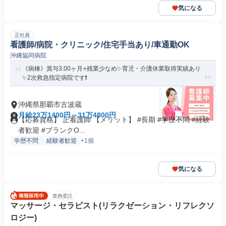
気になる
正社員
看護師/病院・クリニック/住宅手当あり/車通勤OK
沖縄協同病院
《病棟》賞与3.00ヶ月⭐残業少なめ✨育児・介護休業取得実績あり
✨2次救急指定病院です❗️
沖縄県那覇市古波蔵
月給23万1400円～31万4800円
【応募資格】 正看護師 【メリット】 #長期 #学歴不問 #経験
者歓迎 #ブランクO...
学歴不問
経験者歓迎
+1個
気になる
業務委託
マッサージ・セラピスト(リラクゼーション・リフレクソ
ロジー)