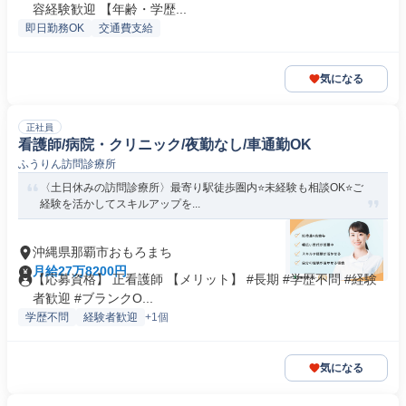
容経験歓迎 【年齢・学歴...
即日勤務OK
交通費支給
気になる
正社員
看護師/病院・クリニック/夜勤なし/車通勤OK
ふうりん訪問診療所
〈土日休みの訪問診療所〉最寄り駅徒歩圏内⭐未経験も相談OK⭐ご
経験を活かしてスキルアップを...
沖縄県那覇市おもろまち
月給27万8200円
【応募資格】 正看護師 【メリット】 #長期 #学歴不問 #経験
者歓迎 #ブランクO...
学歴不問
経験者歓迎
+1個
気になる