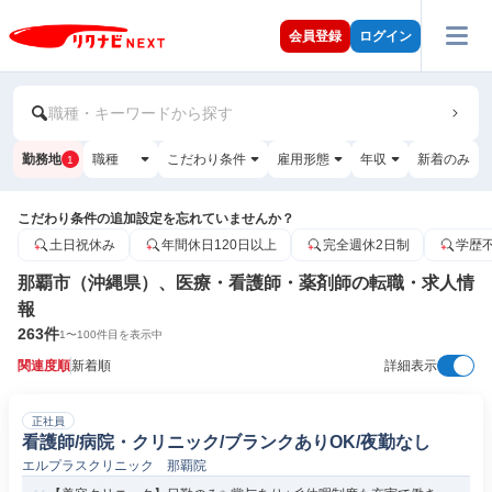
会員登録
ログイン
職種・キーワードから探す
勤務地
職種
こだわり条件
雇用形態
年収
新着のみ
1
こだわり条件の追加設定を忘れていませんか？
土日祝休み
年間休日120日以上
完全週休2日制
学歴
那覇市（沖縄県）、医療・看護師・薬剤師の転職・求人情
報
263
件
1
〜
100
件目を表示中
関連度順
新着順
詳細表示
正社員
看護師/病院・クリニック/ブランクありOK/夜勤なし
エルプラスクリニック 那覇院