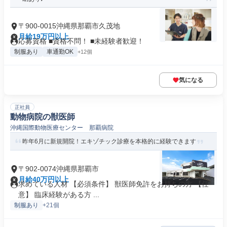
〒900-0015沖縄県那覇市久茂地
月給19万円以上
応募資格 ■資格不問！ ■未経験者歓迎！
制服あり
車通勤OK
+12個
気になる
正社員
動物病院の獣医師
沖縄国際動物医療センター 那覇病院
昨年6月に新規開院！エキゾチック診療を本格的に経験できます
〒902-0074沖縄県那覇市
月給40万円以上
求めている人材 【必須条件】 獣医師免許をお持ちの方 【任
意】 臨床経験がある方 ...
制服あり
+21個