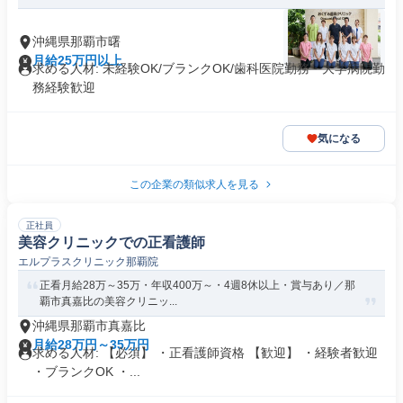
沖縄県那覇市曙
月給25万円以上
求める人材: 未経験OK/ブランクOK/歯科医院勤務・大学病院勤
務経験歓迎
気になる
この企業の類似求人を見る
正社員
美容クリニックでの正看護師
エルプラスクリニック那覇院
正看月給28万～35万・年収400万～・4週8休以上・賞与あり／那
覇市真嘉比の美容クリニッ...
沖縄県那覇市真嘉比
月給28万円～35万円
求める人材: 【必須】 ・正看護師資格 【歓迎】 ・経験者歓迎
・ブランクOK ・...