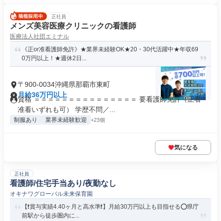
正社員
メンズ美容医療クリニックの看護師
医療法人社団エミナル
《正or准看護師免許》★業界未経験OK★20・30代活躍中★年収69
0万円以上！★週休2日...
〒900-0034沖縄県那覇市東町
月給36万円以上
資格 ＝＝＝＝＝＝＝＝＝＝＝＝＝＝＝ 要看護師免許（正看・
准看いずれも可） 学歴不問／...
制服あり
業界未経験歓迎
+23個
気になる
正社員
看護師/住宅手当あり/夜勤なし
オキナワグローバル未来保育園
【❗️賞与実績4.40ヶ月と高水準❗️】月給30万円以上も目指せる⭕県庁
前駅から徒歩圏内に...