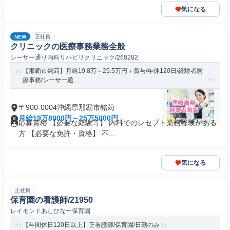
気になる
NEW
正社員
クリニックの医療事務業務全般
シーサー通り内科リハビリクリニック/268282
【那覇市銘苅】月給19.8万～25.5万円＋賞与/年休120日/経験者医
療事務/シーサー通...
〒900-0004沖縄県那覇市銘苅
月給19万8000円～25万5000円
応募資格 【必要な経験等】 内科でのレセプト業務経験がある
方 【必要な免許・資格】 不...
気になる
正社員
保育園の看護師/21950
レイモンドあしびなー保育園
【年間休日120日以上】正看護師/保育園/日勤のみ