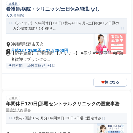
正社員
看護師/病院・クリニック/土日休み/夜勤なし
天久台病院
《デイケア》＼年間休日120日⭐賞与4.00ヶ月⭐土日祝休⭐／日勤の
み⭕残業ほぼナシ⭕働き...
沖縄県那覇市天久
月給22万3900円～27万2800円
【応募資格】 正看護師 【メリット】 #長期 #学歴不問 #経験
者歓迎 #ブランクO...
学歴不問
経験者歓迎
+1個
気になる
正社員
年間休日120日|那覇セントラルクリニックの医療事務
医療法人好縁会
⭐賞与2回計3.5ヶ月分⭐年間休日120日⭐日曜は固定休み