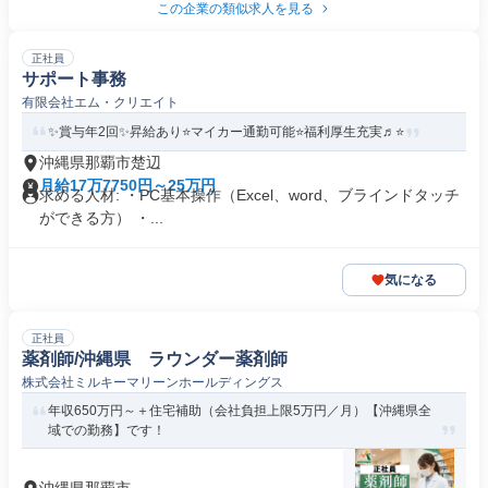
この企業の類似求人を見る
正社員
サポート事務
有限会社エム・クリエイト
✨賞与年2回✨昇給あり⭐️マイカー通勤可能⭐️福利厚生充実♬⭐️
沖縄県那覇市楚辺
月給17万7750円～25万円
求める人材: ・PC基本操作（Excel、word、ブラインドタッチ
ができる方） ・...
気になる
正社員
薬剤師/沖縄県 ラウンダー薬剤師
株式会社ミルキーマリーンホールディングス
年収650万円～＋住宅補助（会社負担上限5万円／月）【沖縄県全
域での勤務】です！