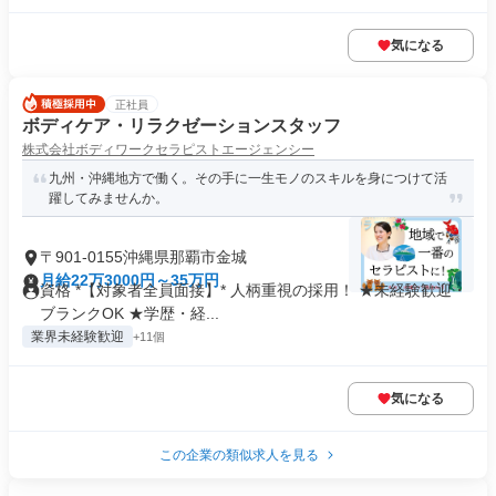
気になる
正社員
ボディケア・リラクゼーションスタッフ
株式会社ボディワークセラピストエージェンシー
九州・沖縄地方で働く。その手に一生モノのスキルを身につけて活
躍してみませんか。
〒901-0155沖縄県那覇市金城
月給22万3000円～35万円
資格 *【対象者全員面接】* 人柄重視の採用！ ★未経験歓迎・
ブランクOK ★学歴・経...
業界未経験歓迎
+11個
気になる
この企業の類似求人を見る