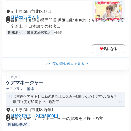
岡山県岡山市北区野田
月給22万円以上
資格 主任介護支援専門員 普通自動車免許（ＡＴ限定可） ※高
卒以上 ※日本語での接客...
制服あり
業界未経験歓迎
+20個
気になる
この企業の類似求人を見る
正社員
ケアマネージャー
ケアプラン吉備津
【主任ケアマネ】日勤のみ◎土日休み♪残業少なめ！定年65歳★再
雇用制度で75歳までご勤務可...
岡山県岡山市北区西辛川
月給21万円～24万5000円
求める人材: ケアマネージャーの資格をお持ちの方
即日勤務OK