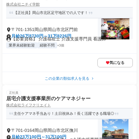
株式会社ニチイ学館
【正社員】岡山市北区足守地区での人です！
〒701-1351岡山県岡山市北区門前
月給26万8730円～31万8226円
【必要資格】 介護福祉士 介護支援専門員 看護師
業界未経験歓迎
経験不問
+3個
気になる
この企業の類似求人を見る
正社員
居宅介護支援事業所のケアマネジャー
株式会社ライフクリエイト
主任ケアマネ手当あり！土日祝休み！長く活躍できる職場◎
〒701-0164岡山県岡山市北区撫川
月給23万100円～31万100円