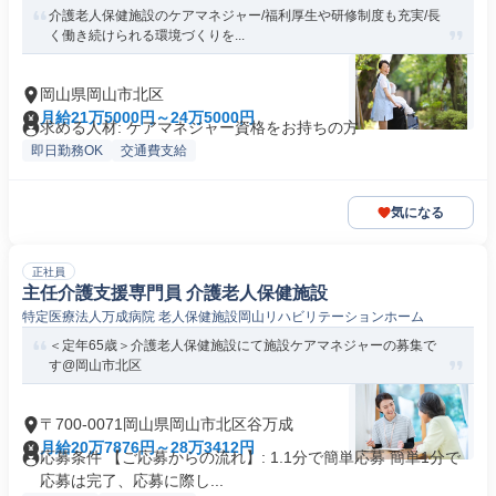
介護老人保健施設のケアマネジャー/福利厚生や研修制度も充実/長
く働き続けられる環境づくりを...
岡山県岡山市北区
月給21万5000円～24万5000円
求める人材: ケアマネジャー資格をお持ちの方
即日勤務OK
交通費支給
気になる
正社員
主任介護支援専門員 介護老人保健施設
特定医療法人万成病院 老人保健施設岡山リハビリテーションホーム
＜定年65歳＞介護老人保健施設にて施設ケアマネジャーの募集で
す@岡山市北区
〒700-0071岡山県岡山市北区谷万成
月給20万7876円～28万3412円
応募条件 【ご応募からの流れ】: 1.1分で簡単応募 簡単1分で
応募は完了、応募に際し...