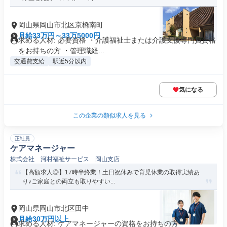
岡山県岡山市北区京橋南町
月給33万円～33万5000円
求める人材: 必要資格 ・介護福祉士または介護支援専門員資格
をお持ちの方 ・管理職経...
交通費支給
駅近5分以内
気になる
この企業の類似求人を見る
正社員
ケアマネージャー
株式会社 河村福祉サービス 岡山支店
【高額求人◎】17時半終業！土日祝休みで育児休業の取得実績あ
り♪ご家庭との両立も取りやすい...
岡山県岡山市北区田中
月給30万円以上
求める人材: ケアマネージャーの資格をお持ちの方