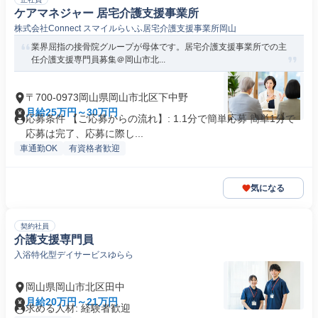
ケアマネジャー 居宅介護支援事業所
株式会社Connect スマイルらいふ居宅介護支援事業所岡山
業界屈指の接骨院グループが母体です。居宅介護支援事業所での主
任介護支援専門員募集＠岡山市北...
〒700-0973岡山県岡山市北区下中野
月給25万円～30万円
応募条件 【ご応募からの流れ】: 1.1分で簡単応募 簡単1分で
応募は完了、応募に際し...
車通勤OK
有資格者歓迎
気になる
契約社員
介護支援専門員
入浴特化型デイサービスゆらら
岡山県岡山市北区田中
月給20万円～21万円
求める人材: 経験者歓迎