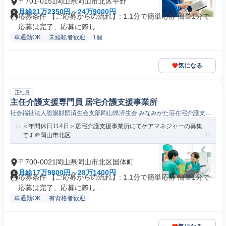
〒701-0151岡山県岡山市北区平野
月給21万2350円～24万9000円
応募条件 【ご応募からの流れ】: 1.1分で簡単応募 簡単1分で
応募は完了、応募に際し...
車通勤OK
未経験者歓迎
+1個
気になる
正社員
主任介護支援専門員 居宅介護支援事業所
社会福祉法人恩賜財団済生会支部岡山県済生会 みなみがた荘在宅介護支援
センター
＜年間休日114日＞居宅介護支援事業所にてケアマネジャーの募集
です＠岡山市北区
〒700-0021岡山県岡山市北区国体町
月給17万9800円～28万1400円
応募条件 【ご応募からの流れ】: 1.1分で簡単応募 簡単1分で
応募は完了、応募に際し...
車通勤OK
有資格者歓迎