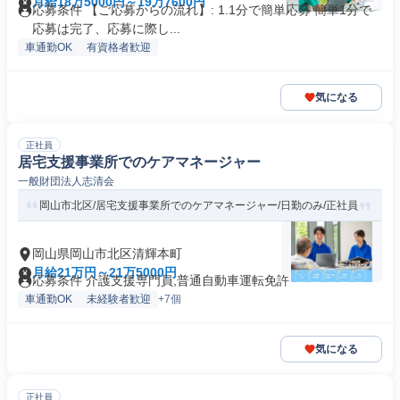
月給18万5000円～19万7600円
応募条件 【ご応募からの流れ】: 1.1分で簡単応募 簡単1分で
応募は完了、応募に際し...
車通勤OK
有資格者歓迎
気になる
正社員
居宅支援事業所でのケアマネージャー
一般財団法人志清会
岡山市北区/居宅支援事業所でのケアマネージャー/日勤のみ/正社員
岡山県岡山市北区清輝本町
月給21万円～21万5000円
応募条件 介護支援専門員,普通自動車運転免許
車通勤OK
未経験者歓迎
+7個
気になる
正社員