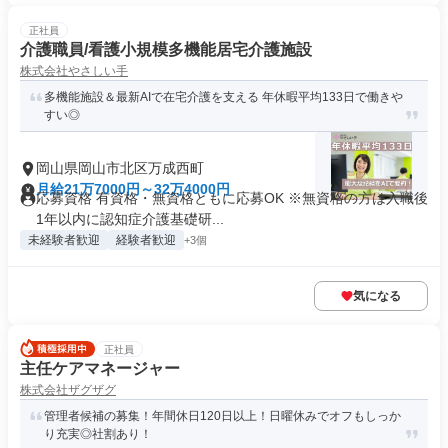
正社員
介護職員/看護小規模多機能居宅介護施設
株式会社やさしい手
多機能施設＆最新AIで在宅介護を支える 年休暇平均133日で働きや
すい◎
岡山県岡山市北区万成西町
月給21万7000円～32万4000円
応募資格 有資格・無資格ともに応募OK ※無資格の方は入職後
1年以内に認知症介護基礎研...
未経験者歓迎
経験者歓迎
+3個
気になる
正社員
主任ケアマネージャー
株式会社ザグザグ
管理者候補の募集！年間休日120日以上！日曜休みでオフもしっか
り充実◎社割あり！