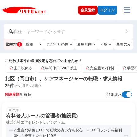
会員登録
ログイン
職種・キーワードから探す
勤務地
職種
こだわり条件
雇用形態
年収
新着のみ
1
こだわり条件の追加設定を忘れていませんか？
土日祝休み
年間休日120日以上
完全週休2日制
学歴
北区（岡山市）、ケアマネージャーの転職・求人情報
29
件
1
〜
29
件目を表示中
関連度順
新着順
詳細表示
正社員
有料老人ホームの管理者(施設長)
株式会社エクセレントケアシステム
☆豊富な研修とOJTで経験の浅い方も安心 ☆100円ランチ等福利
厚生も充実！☆年休119日...