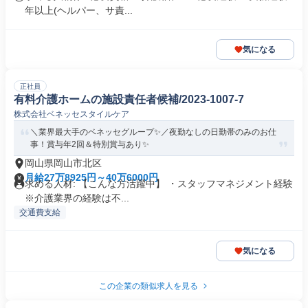
年以上(ヘルパー、サ責...
気になる
正社員
有料介護ホームの施設責任者候補/2023-1007-7
株式会社ベネッセスタイルケア
＼業界最大手のベネッセグループ✨／夜勤なしの日勤帯のみのお仕
事！賞与年2回＆特別賞与あり✨
岡山県岡山市北区
月給27万8925円～40万6000円
求める人材: 【こんな方活躍中】 ・スタッフマネジメント経験
※介護業界の経験は不...
交通費支給
気になる
この企業の類似求人を見る