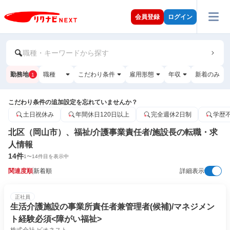
会員登録
ログイン
職種・キーワードから探す
勤務地
職種
こだわり条件
雇用形態
年収
新着のみ
1
こだわり条件の追加設定を忘れていませんか？
土日祝休み
年間休日120日以上
完全週休2日制
学歴
北区（岡山市）、福祉/介護事業責任者/施設長の転職・求
人情報
14
件
1
〜
14
件目を表示中
関連度順
新着順
詳細表示
正社員
生活介護施設の事業所責任者兼管理者(候補)/マネジメン
ト経験必須<障がい福祉>