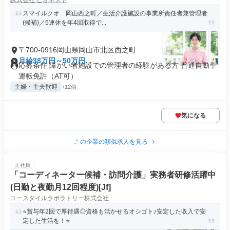
株式会社 ビオネスト
スマイルクオ 岡山西之町／生活介護施設の事業所責任者兼管理者
(候補)／5連休を年4回取得で...
〒700-0916岡山県岡山市北区西之町
月給38万円～50万円
応募条件 障がい者施設での管理者の経験がある方 普通自動車
運転免許（AT可）
主婦・主夫歓迎
+12個
気になる
この企業の類似求人を見る
正社員
「コーディネーター候補・訪問介護」実務者研修活躍中
(日勤と夜勤月12回程度)[Jf]
ユースタイルラボラトリー株式会社
⭐️賞与年2回で厚待遇◎資格も活かせるオシゴト♪安定した収入で安
定した生活を！⭐️