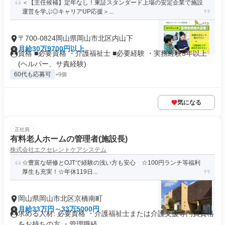
＜【主任候補】定年なし！東証スタンダード上場の安定企業で施設
運営を学ぶ◎キャリアUP応援＞...
〒700-0824岡山県岡山市北区内山下
月給30万9700円以上
資格 ■必要資格 ・介護福祉士 ■必要経験 ・実務経験5年以上
(ヘルパー、サ責経験)
60代も応募可
+9個
気になる
正社員
有料老人ホームの管理者(施設長)
株式会社エクセレントケアシステム
☆豊富な研修とOJTで経験の浅い方も安心 ☆100円ランチ等福利
厚生も充実！☆年休119日...
岡山県岡山市北区京橋南町
月給33万円～33万5000円
求める人材: 必要資格 ・介護福祉士または介護支援専門員資格
をお持ちの方 ・管理職経...