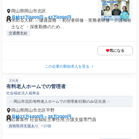
岡山県岡山市北区
月給33万6000円～43万6000円
求める人材: ✅優遇資格 ・初任者研修・実務者研修・介護福祉
士など ・深夜勤務のため...
交通費支給
気になる
この企業の類似求人を見る
正社員
有料老人ホームでの管理者
社会福祉法人福寿会
岡山市北区/有料老人ホームでの管理者/日勤のみ/正社員
岡山県岡山市北区平野
月給23万4400円～38万2000円
応募条件 社会福祉主事任用,介護支援専門員
資格取得支援あり
+10個