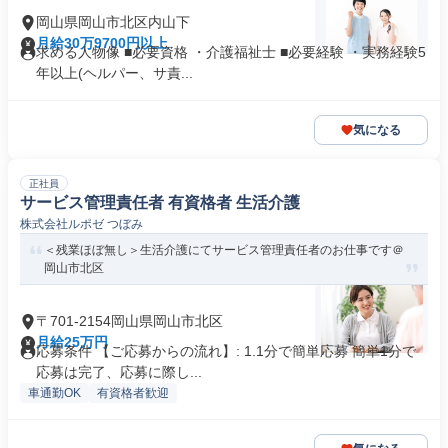
岡山県岡山市北区内山下
月給30万9700円以上
求める人物像 ■必要資格 ・介護福祉士 ■必要経験 ・実務経験5
年以上(ヘルパー、サ責...
気になる
正社員
サービス管理責任者 有資格者 生活介護
株式会社ルポゼ つぼみ
＜残業ほぼ無し＞生活介護にてサービス管理責任者のお仕事です＠
岡山市北区
〒701-2154岡山県岡山市北区
月給25万円
応募条件 【ご応募からの流れ】: 1.1分で簡単応募 簡単1分で
応募は完了、応募に際し...
車通勤OK
有資格者歓迎