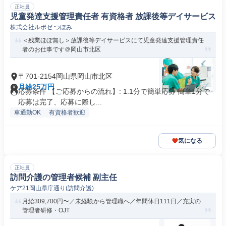
正社員
児童発達支援管理責任者 有資格者 放課後等デイサービス
株式会社ルポゼ つぼみ
＜残業ほぼ無し＞放課後等デイサービスにて児童発達支援管理責任
者のお仕事です＠岡山市北区
〒701-2154岡山県岡山市北区
月給25万円
応募条件 【ご応募からの流れ】: 1.1分で簡単応募 簡単1分で
応募は完了、応募に際し...
車通勤OK
有資格者歓迎
気になる
正社員
訪問介護の管理者候補 副主任
ケア21岡山県庁通り(訪問介護)
月給309,700円〜／未経験から管理職へ／年間休日111日／充実の
管理者研修・OJT