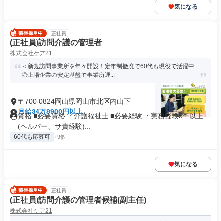
気になる
正社員
(正社員)訪問介護の管理者
株式会社ケア21
＜新規訪問事業所を年々開設！定年制撤廃で60代も現役で活躍中
◎上場企業の安定基盤で事業所運...
〒700-0824岡山県岡山市北区内山下
月給34万8900円以上
資格 ■必要資格 ・介護福祉士 ■必要経験 ・実務経験5年以上
(ヘルパー、サ責経験)...
60代も応募可
+9個
気になる
正社員
(正社員)訪問介護の管理者候補(副主任)
株式会社ケア21