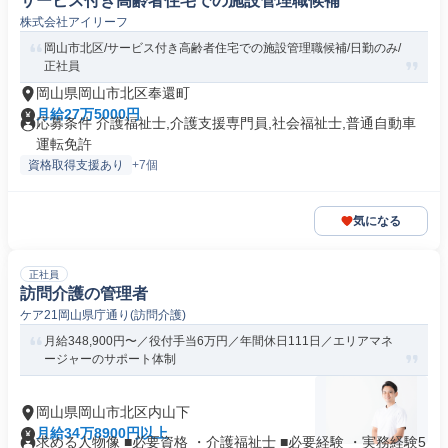
サービス付き高齢者住宅での施設管理職候補
株式会社アイリーフ
岡山市北区/サービス付き高齢者住宅での施設管理職候補/日勤のみ/
正社員
岡山県岡山市北区奉還町
月給27万5000円
応募条件 介護福祉士,介護支援専門員,社会福祉士,普通自動車
運転免許
資格取得支援あり
+7個
気になる
正社員
訪問介護の管理者
ケア21岡山県庁通り(訪問介護)
月給348,900円〜／役付手当6万円／年間休日111日／エリアマネ
ージャーのサポート体制
岡山県岡山市北区内山下
月給34万8900円以上
求める人物像 ■必要資格 ・介護福祉士 ■必要経験 ・実務経験5