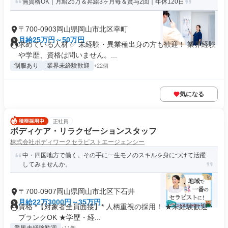
無資格OK｜月給25万＆昇給3ヶ月毎＆賞与2回｜年休120日
〒700-0903岡山県岡山市北区幸町
月給25万円～50万円
求めている人材 ✅ 未経験・異業種出身の方も歓迎！ 業界経験
や学歴、資格は問いません。...
制服あり
業界未経験歓迎
+22個
気になる
正社員
ボディケア・リラクゼーションスタッフ
株式会社ボディワークセラピストエージェンシー
中・四国地方で働く。その手に一生モノのスキルを身につけて活躍
してみませんか。
〒700-0907岡山県岡山市北区下石井
月給22万3000円～35万円
資格 *【対象者全員面接】* 人柄重視の採用！ ★未経験歓迎・
ブランクOK ★学歴・経...