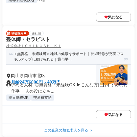
業界未経験歓迎
+11個
気になる
正社員
整体師・セラピスト
株式会社ＩＣＨＩＮＯＳＨＩＫＩ
＜無資格・未経験可＞地域の健康をサポート｜技術研修が充実でス
キルアップし続けられる｜賞与平...
岡山県岡山市北区
月給24万6000円～40万円
求める人材: ◎無資格・未経験OK ▶︎こんな方におすすめのお
仕事 ・人の役に立ち...
即日勤務OK
交通費支給
気になる
この企業の類似求人を見る