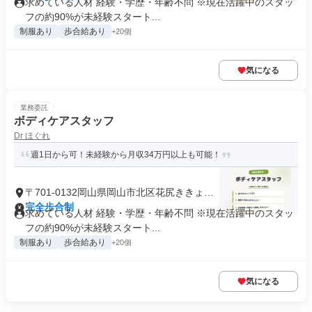
求めている人材 経験・学歴・年齢不問 ※現在活躍中のスタッ
フの約90%が未経験スタート...
制服あり
歩合給あり
+20個
気になる
業務委託
ボディケアスタッフ
Dr ほぐれ
週1日から可！未経験から月収34万円以上も可能！
〒701-0132岡山県岡山市北区花尻ききょう
町
完全歩合制
求めている人材 経験・学歴・年齢不問 ※現在活躍中のスタッ
フの約90%が未経験スタート...
制服あり
歩合給あり
+20個
気になる