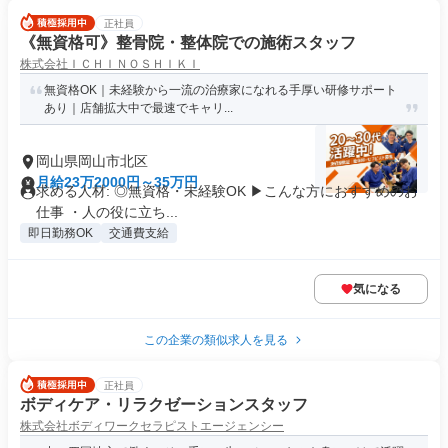
正社員
《無資格可》整骨院・整体院での施術スタッフ
株式会社ＩＣＨＩＮＯＳＨＩＫＩ
無資格OK｜未経験から一流の治療家になれる手厚い研修サポート
あり｜店舗拡大中で最速でキャリ...
岡山県岡山市北区
月給23万2000円～35万円
求める人材: ◎無資格・未経験OK ▶︎こんな方におすすめのお
仕事 ・人の役に立ち...
即日勤務OK
交通費支給
気になる
この企業の類似求人を見る
正社員
ボディケア・リラクゼーションスタッフ
株式会社ボディワークセラピストエージェンシー