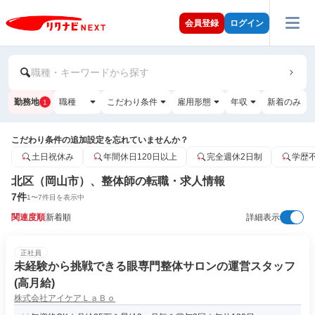
会員登録
ログイン
職種・キーワードから探す
勤務地
職種
こだわり条件
雇用形態
年収
新着のみ
1
こだわり条件の追加設定を忘れていませんか？
土日祝休み
年間休日120日以上
完全週休2日制
学歴
北区（岡山市）、整体師の転職・求人情報
7
件
1
〜
7
件目を表示中
関連度順
新着順
詳細表示
正社員
未経験から挑戦できる眼専門整体サロンの運営スタッフ
(高月給)
株式会社アイケアＬａＢｏ