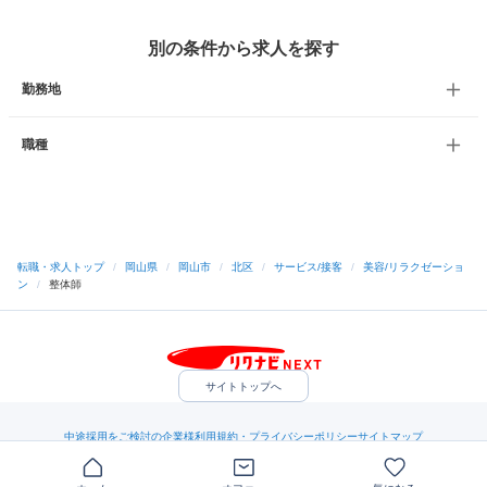
別の条件から求人を探す
勤務地
職種
転職・求人トップ
/
岡山県
/
岡山市
/
北区
/
サービス/接客
/
美容/リラクゼーショ
ン
/
整体師
サイトトップへ
中途採用をご検討の企業様
利用規約・プライバシーポリシー
サイトマップ
ヘルプ・お問い合わせ
（C）Indeed Inc.