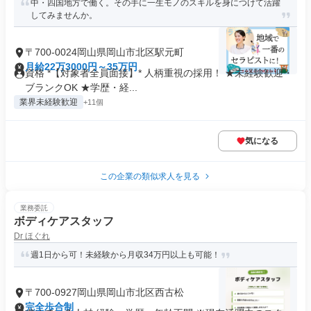
中・四国地方で働く。その手に一生モノのスキルを身につけて活躍
してみませんか。
〒700-0024岡山県岡山市北区駅元町
月給22万3000円～35万円
資格 *【対象者全員面接】* 人柄重視の採用！ ★未経験歓迎・
ブランクOK ★学歴・経...
業界未経験歓迎
+11個
気になる
この企業の類似求人を見る
業務委託
ボディケアスタッフ
Dr ほぐれ
週1日から可！未経験から月収34万円以上も可能！
〒700-0927岡山県岡山市北区西古松
完全歩合制