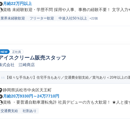
月給22万円以上
資格 未経験歓迎・学歴不問 採用や人事、事務の経験不要！ 文字入力やE
業界未経験歓迎
フリーター歓迎
中途入社50％以上
+22個
NEW
正社員
アイスクリーム販売スタッフ
株式会社 江崎商店
【様々な手当あり】住宅手当もあり／交通費全額支給／賞与あり＜20年以上の
静岡県浜松市中央区天王町
月給20万9330円～24万7710円
資格 ・要普通自動車運転免許 社員デビューの方も大歓迎！ ★人と接す.
交通費支給
社割あり