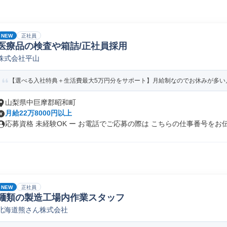
NEW
正社員
医療品の検査や箱詰/正社員採用
株式会社平山
【選べる入社特典＋生活費最大5万円分をサポート】月給制なのでお休みが多い月
山梨県中巨摩郡昭和町
月給22万8000円以上
応募資格 未経験OK ー お電話でご応募の際は こちらの仕事番号をお伝.
NEW
正社員
麺類の製造工場内作業スタッフ
北海道熊さん株式会社