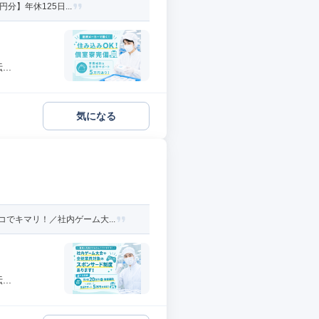
】年休125日...
..
気になる
でキマリ！／社内ゲーム大...
..