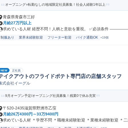
オープニング⭐転勤なしの地域限定社員募集！社会人経験1年以上
青森県青森市三好
月給27万円以上
求めている人材 経歴不問！人柄と意欲を重視。 ✅必須条件 ――――――
制服あり
業界未経験歓迎
フリーター歓迎
バイク通勤OK
+19個
NEW
正社員
テイクアウトのフライドポテト専門店の店舗スタッフ
株式会社イーグル
9月オープン予定/オープニング社員募集！残業0で休み充実
〒520-2435滋賀県野洲市乙窪
月給26万4300円～33万9400円
求めている人材 ＊学歴不問 ＊職種未経験歓迎 ＊業種未経験歓迎 ＊二新.