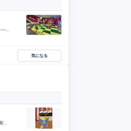
...
気になる
..