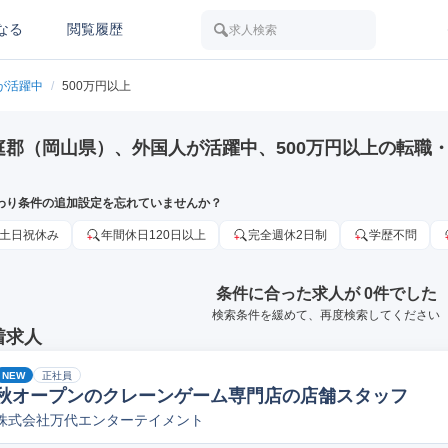
なる
閲覧履歴
求人検索
が活躍中
/
500万円以上
庭郡（岡山県）、外国人が活躍中、500万円以上の転職
わり条件の追加設定を忘れていませんか？
土日祝休み
年間休日120日以上
完全週休2日制
学歴不問
条件に合った求人が 0件でした
検索条件を緩めて、再度検索してください
着求人
NEW
正社員
秋オープンのクレーンゲーム専門店の店舗スタッフ
株式会社万代エンターテイメント