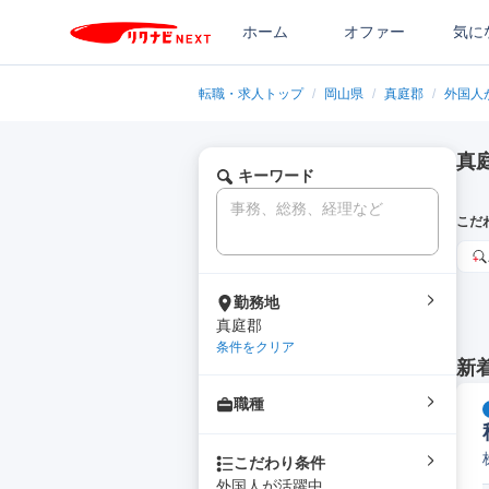
ホーム
オファー
気に
転職・求人トップ
/
岡山県
/
真庭郡
/
外国人
真
キーワード
こだ
勤務地
真庭郡
条件をクリア
新
職種
こだわり条件
外国人が活躍中