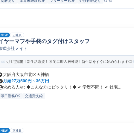
制服あり
業界未経験歓迎
フリーター歓迎
介護休暇あり
+17個
NEW
正社員
イヤーマフや手袋のタグ付けスタッフ
株式会社メイト
＼社宅完備！新生活応援！ 社宅に即入居可能！新生活をすぐに始められます◎
大阪府大阪市北区天神橋
月給27万500円～36万円
求める人材: ◆こんな方にピッタリ！◆ ✔ 学歴不問！ ✔ 社宅...
即日勤務OK
交通費支給
NEW
正社員