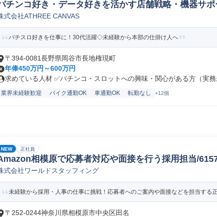
パチンコ好き・データ好きを活かす店舗戦略・機器サポ
株式会社ATHREE CANVAS
パチスロ好きを仕事に！30代活躍◇未経験から本部の仕掛け人へ
〒394-0081長野県岡谷市長地権現町
年俸450万円～600万円
求めている人材 ✅パチンコ・スロットへの興味・関心がある方（実務未
業界未経験歓迎
バイク通勤OK
車通勤OK
転勤なし
+12個
NEW
正社員
Amazon相模原で応募者対応や面接を行う採用担当/61578_
株式会社ワールドスタッフィング
未経験から採用・人事の仕事に挑戦！応募者へのご案内や面接などを担当する正社
〒252-0244神奈川県相模原市中央区田名