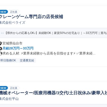
NEW
正社員
クレーンゲーム専門店の店長候補
株式会社ベライズ
【県外からの応募もOK♪】未経験OK｜家賃50%の社宅あり｜～33万円可｜賞与あ
宮城県仙台市
月給28万円～33万円
求める人材: ⚡️業界未経験から店長を目指せます⚡️ ✅️業界未経...
即日勤務OK
交通費支給
NEW
正社員
機械オペレーター/医療用機器/3交代/土日祝休み/豪華入
株式会社平山