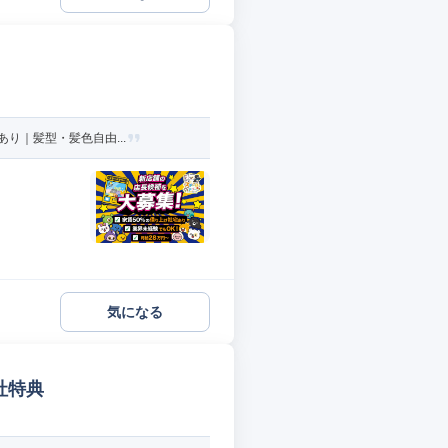
り｜髪型・髪色自由...
気になる
社特典