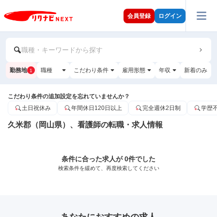
会員登録
ログイン
職種・キーワードから探す
勤務地
職種
こだわり条件
雇用形態
年収
新着のみ
1
こだわり条件の追加設定を忘れていませんか？
土日祝休み
年間休日120日以上
完全週休2日制
学歴
久米郡（岡山県）、看護師の転職・求人情報
条件に合った求人が 0件でした
検索条件を緩めて、再度検索してください