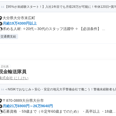
【95%が未経験スタート！】入社1年目でも月収28万が可能に！年休120日+賞与
大分県大分市末広町
月給19万4300円以上
求める人材: ✧20代～30代のスタッフ活躍中 ✧ 【必須条件】 ...
交通費支給
正社員
現金輸送隊員
株式会社 にしけい
＜NISIKでおなじみ＞安心・安定の地元大手警備会社で働こう！警備未経験者も
〒870-0889大分県大分市
月給21万6900円～26万9640円
応募資格 ・59歳まで（※定年60歳までのため） ・高卒以上 ・18歳...