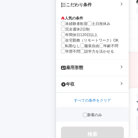
こだわり条件
人気の条件
未経験者歓迎
土日祝休み
完全週休2日制
年間休日120日以上
在宅勤務（リモートワーク）OK
転勤なし
服装自由
年齢不問
学歴不問
語学力を活かせる
雇用形態
年収
すべての条件をクリア
新着のみ
検索