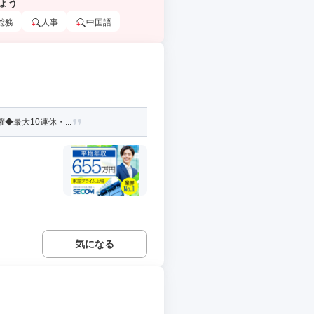
ょう
総務
人事
中国語
最大10連休・...
気になる