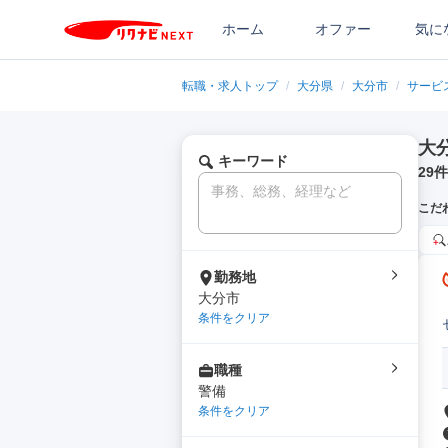
ホーム
オファー
気に
転職・求人トップ
/
大分県
/
大分市
/
サービ
大
キーワード
29
件
こだ
勤務地
大分市
条件をクリア
職種
警備
条件をクリア