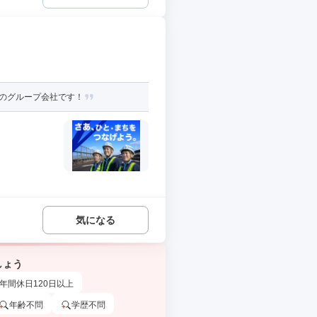
資のグループ会社です！
気になる
しょう
年間休日120日以上
年齢不問
学歴不問