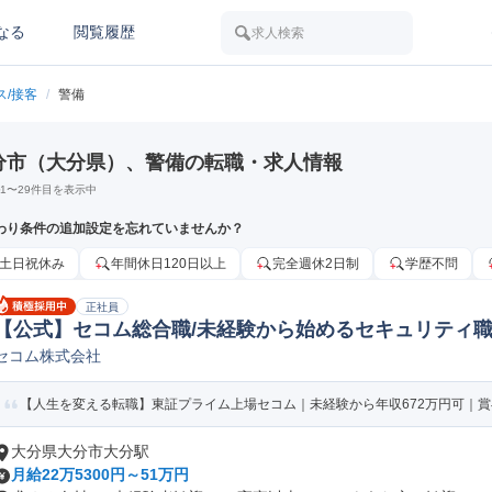
なる
閲覧履歴
求人検索
ス/接客
/
警備
分市（大分県）、警備の転職・求人情報
1
〜
29
件目を表示中
わり条件の追加設定を忘れていませんか？
土日祝休み
年間休日120日以上
完全週休2日制
学歴不問
正社員
【公式】セコム総合職/未経験から始めるセキュリティ職
セコム株式会社
【人生を変える転職】東証プライム上場セコム｜未経験から年収672万円可｜賞
大分県大分市大分駅
月給22万5300円～51万円