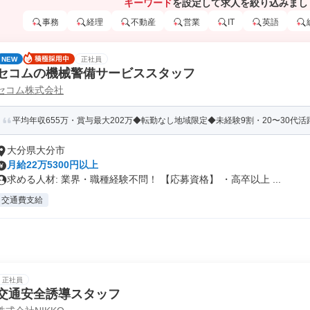
キーワード
を設定して求人を絞り込みまし
事務
経理
不動産
営業
IT
英語
NEW
正社員
セコムの機械警備サービススタッフ
セコム株式会社
平均年収655万・賞与最大202万◆転勤なし地域限定◆未経験9割・20〜30代活躍◆
大分県大分市
月給22万5300円以上
求める人材: 業界・職種経験不問！ 【応募資格】 ・高卒以上 ...
交通費支給
正社員
交通安全誘導スタッフ