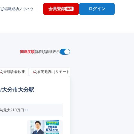
会員登録
ログイン
転職成功ノウハウ
無料
関連度順
新着順
詳細表示
未経験者歓迎
在宅勤務（リモートワーク）OK
家賃補助・住宅手当
/大分市大分駅
与最大210万円