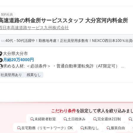
契約社員
高速道路の料金所サービススタッフ 大分宮河内料金所
西日本高速道路サービス九州株式会社
40代・50代活躍中！勤務地考慮！正社員登用多数有！NEXCO西日本100％出
大分県大分市
月給20万4000円
求める人材: ＜必須条件＞ ・普通自動車運転免許（AT限定可） ...
社員登用あり
残業なし
こだわり条件
を設定して求人を絞り込みま
未経験者歓迎
土日祝休み
完全週休2日制
在宅勤務（リモートワーク）OK
転勤なし
服装自由