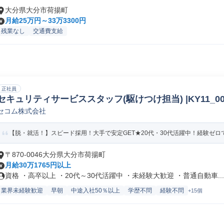
大分県大分市荷揚町
月給25万円～33万3300円
残業なし
交通費支給
正社員
セキュリティサービススタッフ(駆けつけ担当) |KY11_00
セコム株式会社
【脱・就活！】スピード採用！大手で安定GET★20代・30代活躍中！経験ゼロでも
〒870-0046大分県大分市荷揚町
月給30万1765円以上
資格 ・高卒以上 ・20代～30代活躍中 ・未経験大歓迎 ・普通自動車...
業界未経験歓迎
早朝
中途入社50％以上
学歴不問
経験不問
+15個