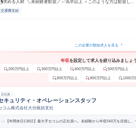
求める人材: ＼未経験者歓迎／ ✅高卒以上 ＜このような方は歓迎し...
交通費支給
この企業の類似求人を見る
年収
を設定して求人を絞り込みましょ
200万円以上
300万円以上
400万円以上
500万円以上
800万円以上
900万円以上
1000
正社員
セキュリティ・オペレーションスタッフ
セコム株式会社大分統括支社
【年間休日138日】最大手セコムの正社員へ。未経験から年収540万を目指し、一