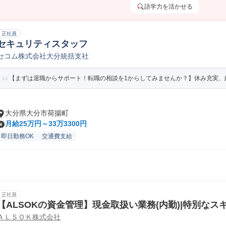
語学力を活かせる
正社員
セキュリティスタッフ
セコム株式会社大分統括支社
【まずは退職からサポート！転職の相談を1からしてみませんか？】休み充実、総
大分県大分市荷揚町
月給25万円～33万3300円
即日勤務OK
交通費支給
正社員
【ALSOKの資金管理】現金取扱い業務(内勤)|特別なス
ＡＬＳＯＫ株式会社