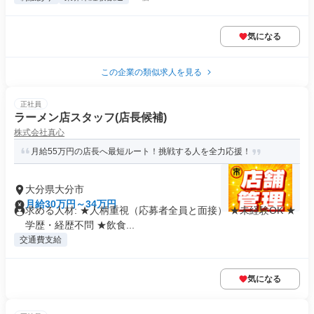
気になる
この企業の類似求人を見る
正社員
ラーメン店スタッフ(店長候補)
株式会社真心
月給55万円の店長へ最短ルート！挑戦する人を全力応援！
大分県大分市
月給30万円～34万円
求める人材: ★人柄重視（応募者全員と面接） ★未経験OK ★
学歴・経歴不問 ★飲食...
交通費支給
気になる