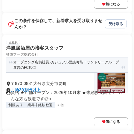
気になる
この条件を保存して、新着求人を受け取りませ
受け取る
んか？
正社員
洋風居酒屋の接客スタッフ
林兼フーズ株式会社
オープニング店舗社員♪カジュアル面談可能！サントリーグループ
運営のFC店◎
〒870-0831大分県大分市要町
月給30万円以上
資格 ★店舗オープン：2026年10月末 ★未経験大歓迎！ ＜こ
んな方も歓迎です◎＞...
制服あり
業界未経験歓迎
+30個
気になる