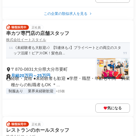
この企業の類似求人を見る
正社員
串カツ専門店の店舗スタッフ
株式会社イートスタイル
《未経験者も大歓迎♪》【5連休も♪】プライベートとの両立のスタ
ッフ活躍！ピアスOK！髪色自...
〒870-0831大分県大分市要町
月給20万円～25万円
経験・資格 ●未経験者も歓迎 ●学歴・職歴・年齢も不問 ＊異業
種からの転職者もOK ＊...
制服あり
業界未経験歓迎
+15個
気になる
正社員
レストランのホールスタッフ