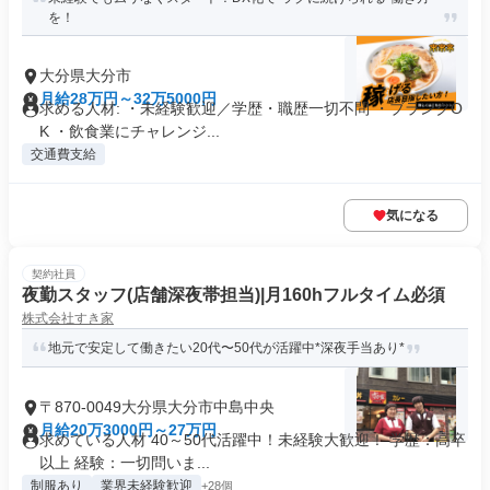
を！
大分県大分市
月給28万円～32万5000円
求める人材: ・未経験歓迎／学歴・職歴一切不問 ・ブランクO
K ・飲食業にチャレンジ...
交通費支給
気になる
契約社員
夜勤スタッフ(店舗深夜帯担当)|月160hフルタイム必須
株式会社すき家
地元で安定して働きたい20代〜50代が活躍中*深夜手当あり*
〒870-0049大分県大分市中島中央
月給20万3000円～27万円
求めている人材 40～50代活躍中！未経験大歓迎！ 学歴：高卒
以上 経験：一切問いま...
制服あり
業界未経験歓迎
+28個