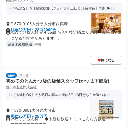
株式会社アメイズ
✨転勤なし＆未経験歓迎【ジョイフル正社員/店長候補】早期UP
〒870-0105大分県大分市西鶴崎
月給22万円～28万2000円
求めている人材 定年65歳 ※入社後近隣エリアの他店舗に配属
になる可能性があります ...
業界未経験歓迎
+9個
気になる
NEW
正社員
初めてのとんかつ店の店舗スタッフ(かつ弘下郡店)
西日本畜産株式会社
【未経験OK】大人気店の募集✨週休2日or3日どちらか選べる
〒870-0951大分県大分市
月給25万円～28万円
求めている人材 ／ ◆未経験歓迎！ ＼ ⭐こんな方歓迎 ￣￣￣
￣￣￣￣￣￣￣￣￣ ...