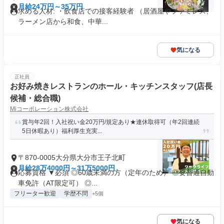
月給24万円～35万円
求める人材: ・飲食店での接客経験者 （居酒屋やファミレス、
ラーメン店から和食、中華...
気になる
正社員
お好み焼きレストランのホール・キッチンスタッフ(店長
候補・総合職)
Miコーポレーション株式会社
賞与年2回！入社祝い金20万円/規定あり★連休取得可（年2回連続
5日休暇あり）福利厚生充実...
〒870-0005大分県大分市王子北町
月給28万4000円～31万5000円
応募資格 ▼必須 ◎60歳未満の方（定年のため） ◎要普通自動
車免許（AT限定可） ◎...
フリーター歓迎
学歴不問
+5個
気になる