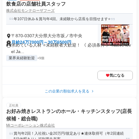
飲食店の店舗社員スタッフ
株式会社モンテローザフーズ
年107日休み＆賞与年4回。未経験から店長を目指せます⭐️
〒870-0307大分県大分市坂ノ市中央
月給24万7000円～30万6500円
求めている人材 ⭐未経験者大歓迎！ 《 必須条件 》 Native lev
el Ja...
業界未経験歓迎
+9個
気になる
この企業の類似求人を見る
正社員
お好み焼きレストランのホール・キッチンスタッフ(店長
候補・総合職)
Miコーポレーション株式会社
賞与年2回！入社祝い金20万円/規定あり★連休取得可（年2回連続