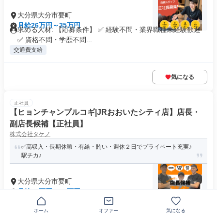
大分県大分市要町
月給26万円～35万円
求める人材: 【応募条件】 ✅ 経験不問・業界職種未経験歓迎
✅ 資格不問・学歴不問...
交通費支給
気になる
正社員
【ヒョンチャンプルコギ|JRおおいたシティ店】店長・
副店長候補【正社員】
株式会社タケノ
✅高収入・長期休暇・有給・賄い・週休２日でプライベート充実♪
駅チカ♪
大分県大分市要町
月給30万円～40万円
求める人材: 【応募条件】 ✅ 経験不問・業界職種未経験歓迎
✅ 資格不問・学歴不問...
ホーム
オファー
気になる
交通費支給