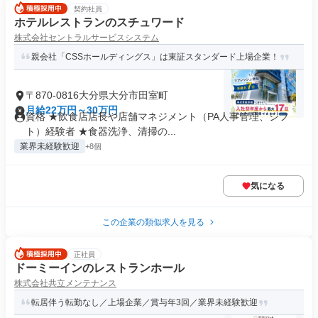
契約社員
ホテルレストランのスチュワード
株式会社セントラルサービスシステム
親会社「CSSホールディングス」は東証スタンダード上場企業！
〒870-0816大分県大分市田室町
月給22万円～30万円
資格 ★飲食店店長や店舗マネジメント（PA人事管理、シフ
ト）経験者 ★食器洗浄、清掃の...
業界未経験歓迎
+8個
気になる
この企業の類似求人を見る
正社員
ドーミーインのレストランホール
株式会社共立メンテナンス
転居伴う転勤なし／上場企業／賞与年3回／業界未経験歓迎