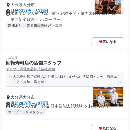
大分県大分市
月給23万円～33万円
求めている人材 学歴不問・経験不問・業界未経験OK！ 新卒・
第二新卒歓迎！ ハローワー...
制服あり
業界未経験歓迎
+32個
気になる
正社員
回転寿司店の店舗スタッフ
ヤマウチ調理食品株式会社 総務
人気寿司店で調理のお仕事に挑戦しませんか？福岡・大分・熊本エ
リア／昇給・賞与有！
大分県大分市
月給26万円～30万円
■求める人物像・資格 日本語能力試験N1をお持ちの方
オープニングスタッフ
気になる