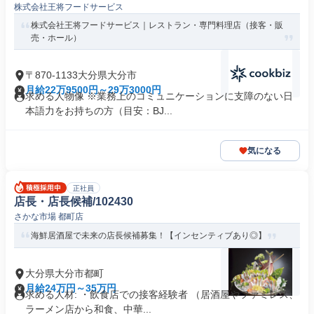
株式会社王将フードサービス
株式会社王将フードサービス｜レストラン・専門料理店（接客・販
売・ホール）
〒870-1133大分県大分市
月給22万9500円～29万3000円
求める人物像 ※業務上のコミュニケーションに支障のない日
本語力をお持ちの方（目安：BJ...
気になる
正社員
店長・店長候補/102430
さかな市場 都町店
海鮮居酒屋で未来の店長候補募集！【インセンティブあり◎】
大分県大分市都町
月給24万円～35万円
求める人材: ・飲食店での接客経験者 （居酒屋やファミレス、
ラーメン店から和食、中華...