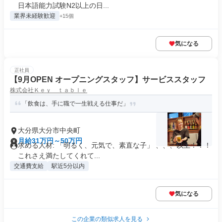
日本語能力試験N2以上の日...
業界未経験歓迎
+15個
気になる
正社員
【9月OPEN オープニングスタッフ】サービススタッフ
株式会社Ｋｅｙ ｔａｂｌｅ
「飲食は、手に職で一生戦える仕事だ」
大分県大分市中央町
月給31万円～50万円
求める人材: 「明るく、元気で、素直な子」 、、、以上！！！
これさえ満たしてくれて...
交通費支給
駅近5分以内
気になる
この企業の類似求人を見る