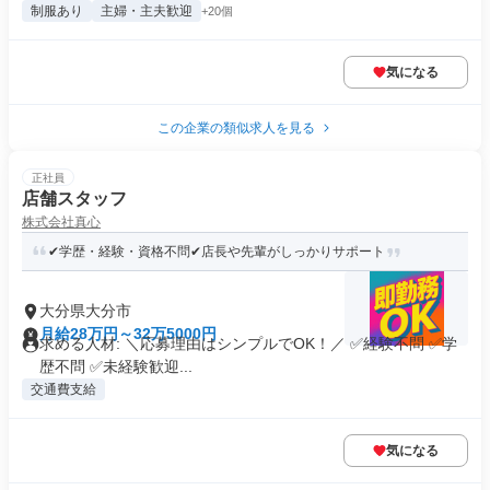
制服あり
主婦・主夫歓迎
+20個
気になる
この企業の類似求人を見る
正社員
店舗スタッフ
株式会社真心
✔学歴・経験・資格不問✔店長や先輩がしっかりサポート
大分県大分市
月給28万円～32万5000円
求める人材: ＼応募理由はシンプルでOK！／ ✅経験不問 ✅学
歴不問 ✅未経験歓迎...
交通費支給
気になる