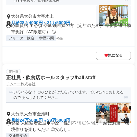
5日休暇あり）福利厚生充実...
大分県大分市大字木上
月給28万4000円～31万5000円
応募資格 ▼必須 ◎60歳未満の方（定年のため） ◎要普通自動
車免許（AT限定可） ◎...
フリーター歓迎
学歴不問
+5個
気になる
正社員
正社員・飲食店ホールスタッフ/hall staff
チムニー株式会社
いろいろな くにの ひとが はたらいています。ていねいに おしえる
ので あんしんしてくださ...
大分県大分市金池町
月給24万5000円～29万5000円
資格 未経験者歓迎◆学歴・性別不問 ◎仲間と一緒にお店・環
境作りを楽しみたい ◎安心し...
交通費支給