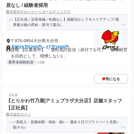
居なし / 経験者採用
株式会社すかいらーくホールディングス
【正社員／店長候補／転勤なし】経験活かしてキャリアアップ/ 業
界最大級の昇給・賞与で還元/...
〒870-0854大分県大分市
月給25万5200円～27万1600円
資格 【応募条件】 ・運転免許必須（原付でも可） ・健康経営
を目的として、喫煙しない(...
業界未経験歓迎
+11個
気になる
正社員
【とりかわ竹乃屋|アミュプラザ大分店】店舗スタッフ
【正社員】
株式会社タケノ
✅高収入・長期休暇・有給・賄い・週休２日でプライベート充実♪
駅チカ♪