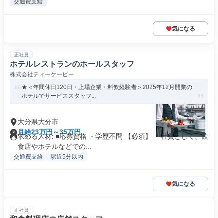
交通費支給
気になる
正社員
ホテルレストランのホールスタッフ
株式会社ティーケーピー
★＜年間休日120日・上場企業・料飲経験者＞2025年12月開業の
ホテルでサービススタッフ...
大分県大分市
月給23万円～35万円
求める人材: ■応募資格 ・学歴不問 【必須】 ・社員として、飲
食店やホテルなどでの...
交通費支給
駅近5分以内
気になる
正社員