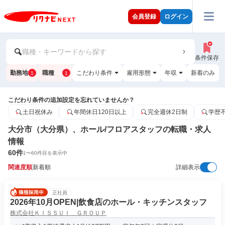
会員登録
ログイン
職種・キーワードから探す
条件保存
勤務地
職種
こだわり条件
雇用形態
年収
新着のみ
1
1
こだわり条件の追加設定を忘れていませんか？
土日祝休み
年間休日120日以上
完全週休2日制
学歴
大分市（大分県）、ホール/フロアスタッフの転職・求人
情報
60
件
1
〜
60
件目を表示中
関連度順
新着順
詳細表示
正社員
2026年10月OPEN|飲食店のホール・キッチンスタッフ
株式会社ＫＩＳＳＵＩ ＧＲＯＵＰ