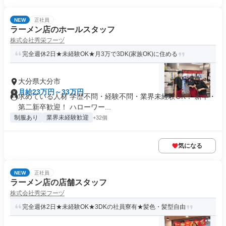
NEW
正社員
ラーメン店のホールスタッフ
株式会社秀栄フーヅ
完全週休2日★未経験OK★月3万で3DK(家族OK)に住める
大分県大分市
月給23万円～33万円
求めている人材 学歴不問・経験不問・業界未経験OK！ 新卒・
第二新卒歓迎！ ハローワー...
制服あり
業界未経験歓迎
+32個
気になる
NEW
正社員
ラーメン店の店舗スタッフ
株式会社秀栄フーヅ
完全週休2日★未経験OK★3DKの社員寮有★髪色・髪型自由