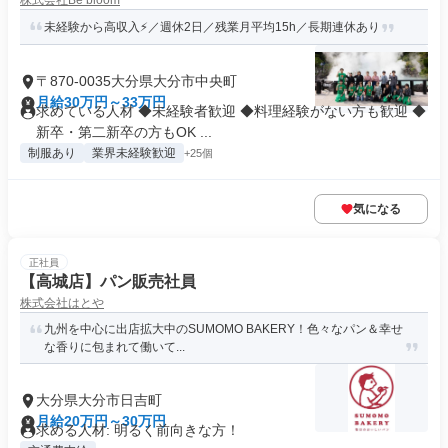
株式会社Be bloom
未経験から高収入⚡／週休2日／残業月平均15h／長期連休あり
〒870-0035大分県大分市中央町
月給30万円～33万円
求めている人材 ◆未経験者歓迎 ◆料理経験がない方も歓迎 ◆
新卒・第二新卒の方もOK ...
制服あり
業界未経験歓迎
+25個
気になる
正社員
【高城店】パン販売社員
株式会社はとや
九州を中心に出店拡大中のSUMOMO BAKERY！色々なパン＆幸せ
な香りに包まれて働いて...
大分県大分市日吉町
月給20万円～30万円
求める人材: 明るく前向きな方！