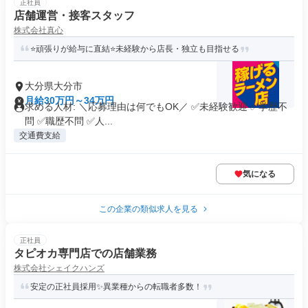
正社員
店舗運営・接客スタッフ
株式会社真心
⭐頑張りが給与に直結⭐未経験から店長・独立も目指せる
大分県大分市
月給30万円～34万円
求める人材: ＼応募理由は何でもOK／ ✅未経験歓迎 ✅学歴不
問 ✅職歴不問 ✅人...
交通費支給
気になる
この企業の類似求人を見る
正社員
タピオカ専門店での店舗業務
株式会社シェイクハンズ
安定の正社員採用✨異業種からの転職者多数！