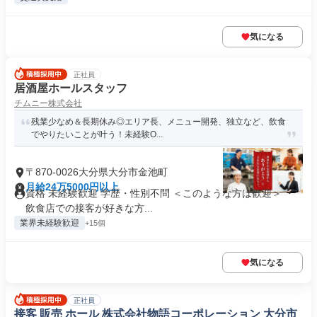
気になる
正社員
居酒屋ホールスタッフ
チムニー株式会社
残業少なめ＆長期休み◎エリア長、メニュー開発、独立など、飲食
でやりたいことが叶う！未経験O...
〒870-0026大分県大分市金池町
月給24万5000円以上
資格 未経験歓迎 学歴・性別不問 ＜このような方は歓迎＞ ・
飲食店での接客が好きな方...
業界未経験歓迎
+15個
気になる
正社員
接客 販売 ホール 株式会社物語コーポレーション 大分市