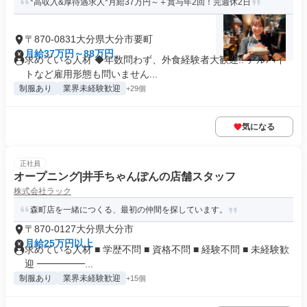
*高収入&厚待遇求人*月給37万円～＋賞与年2回！完週休2日
〒870-0831大分県大分市要町
月給37万円～88万円
求めている人材 ◆年数問わず、外食経験者大歓迎!! アルバイ
トなど雇用形態も問いません...
制服あり
業界未経験歓迎
+29個
気になる
正社員
オープニング|井手ちゃんぽんの店舗スタッフ
株式会社ラック
森町店を一緒につくる、最初の仲間を探しています。
〒870-0127大分県大分市
月給25万円以上
求めている人材 ■ 学歴不問 ■ 資格不問 ■ 経験不問 ■ 未経験歓
迎 ━━━━━...
制服あり
業界未経験歓迎
+15個