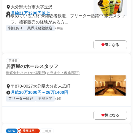
大分県大分市大字玉沢
月給21万3200円以上
求めている人材 未経験者歓迎、フリーター活躍中 販売スタッ
フ、接客販売の経験がある方...
制服あり
業界未経験歓迎
+16個
気になる
正社員
居酒屋のホールスタッフ
株式会社さわやか倶楽部(カラオケ・飲食部門)
〒870-0027大分県大分市末広町
月給20万3000円～26万1400円
フリーター歓迎
学歴不問
+1個
気になる
NEW
正社員