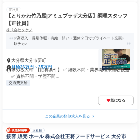
正社員
【とりかわ竹乃屋|アミュプラザ大分店】調理スタッフ
【正社員】
株式会社タケノ
✅高収入・長期休暇・有給・賄い・週休２日でプライベート充実♪
駅チカ♪
大分県大分市要町
月給26万円～35万円
求める人材: 【応募条件】 ✅ 経験不問・業界職種未経験歓迎
✅ 資格不問・学歴不問...
交通費支給
気になる
この企業の類似求人を見る
正社員
接客 販売 ホール 株式会社王将フードサービス 大分市