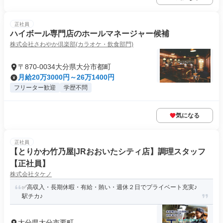
正社員
ハイボール専門店のホールマネージャー候補
株式会社さわやか倶楽部(カラオケ・飲食部門)
〒870-0034大分県大分市都町
月給20万3000円～26万1400円
フリーター歓迎
学歴不問
気になる
正社員
【とりかわ竹乃屋|JRおおいたシティ店】調理スタッフ
【正社員】
株式会社タケノ
✅高収入・長期休暇・有給・賄い・週休２日でプライベート充実♪
駅チカ♪
大分県大分市要町