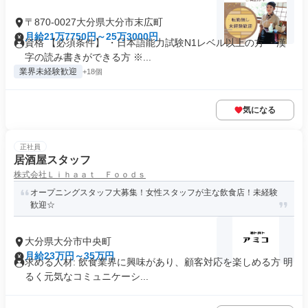
〒870-0027大分県大分市末広町
月給21万7750円～25万3000円
資格 【必須条件】 ・日本語能力試験N1レベル以上の方 ・漢
字の読み書きができる方 ※...
業界未経験歓迎
+18個
気になる
正社員
居酒屋スタッフ
株式会社Ｌｉｈａａｔ Ｆｏｏｄｓ
オープニングスタッフ大募集！女性スタッフが主な飲食店！未経験
歓迎☆
大分県大分市中央町
月給23万円～35万円
求める人材: 飲食業界に興味があり、顧客対応を楽しめる方 明
るく元気なコミュニケーシ...