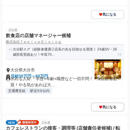
気になる
正社員
飲食店の店舗マネージャー候補
株式会社ＴｗｅｌｖｅＤｉｎｉｎｇ
大分駅スグ《経験者優遇◎店長の先を目指せる環境 》24歳SV・26
歳部長実績あり！年収70...
大分県大分市
月給30万円～60万円
求める人材: * 学歴×年齢×職歴など一切不問！ * 未経験者歓
迎！やる気があれば大...
交通費支給
駅近5分以内
気になる
NEW
正社員
カフェレストランの接客・調理等 (店舗責任者候補) / 転