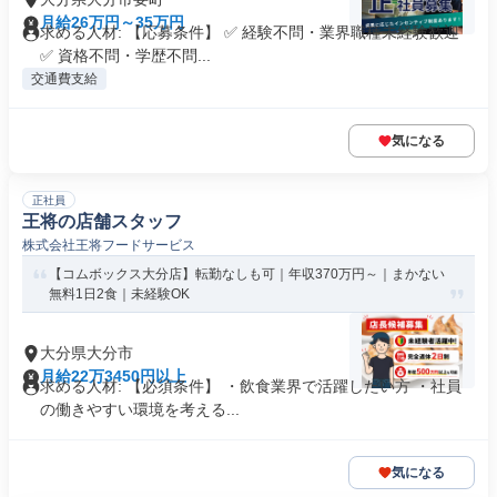
月給26万円～35万円
求める人材: 【応募条件】 ✅ 経験不問・業界職種未経験歓迎
✅ 資格不問・学歴不問...
交通費支給
気になる
正社員
王将の店舗スタッフ
株式会社王将フードサービス
【コムボックス大分店】転勤なしも可｜年収370万円～｜まかない
無料1日2食｜未経験OK
大分県大分市
月給22万3450円以上
求める人材: 【必須条件】 ・飲食業界で活躍したい方 ・社員
の働きやすい環境を考える...
気になる