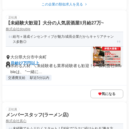
この企業の類似求人を見る
正社員
【未経験大歓迎】大分の人気居酒屋!/月給27万~
株式会社double
給与＋達成インセンティブが魅力/成長企業だからキャリアチャン
ス多数◎
大分県大分市中央町
月給27万円以上
求める人材: ＼未経験者も業界経験者も歓迎！／ 株式会社dou
bleは、 “一緒に...
交通費支給
駅近5分以内
気になる
正社員
メンバースタッフ(ラーメン店)
株式会社真心
未経験でもムリなくスタート！DX化で“ラクに続けられる”働き方