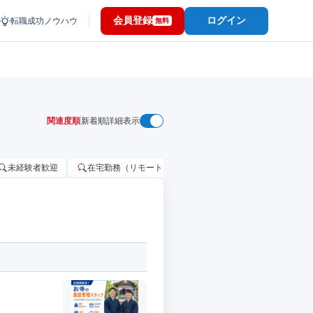
会員登録
ログイン
転職成功ノウハウ
無料
関連度順
新着順
詳細表示
未経験者歓迎
在宅勤務（リモートワーク）OK
家賃補助・住宅手当