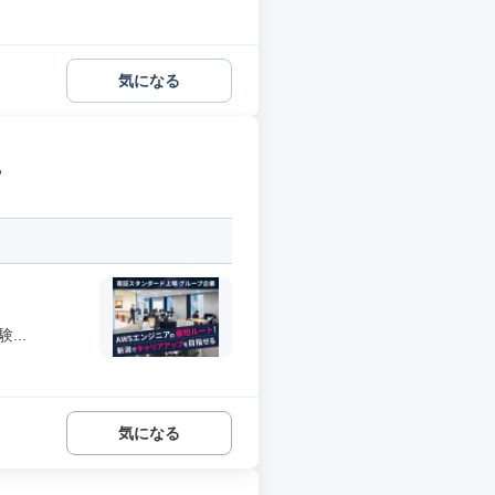
気になる
視
..
気になる