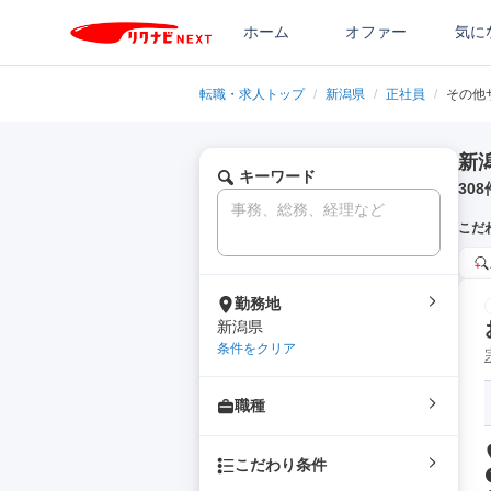
ホーム
オファー
気に
転職・求人トップ
/
新潟県
/
正社員
/
その他
新
キーワード
308
こだ
勤務地
新潟県
条件をクリア
職種
こだわり条件