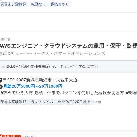
業界未経験歓迎
転勤なし
退職金あり
正社員
AWSエンジニア・クラウドシステムの運用・保守・監
株式会社サーバーワークス・スマートオペレーションズ
週休3日/上場企業G/未経験からＩＴエンジニア/新潟市
〒950-0087新潟県新潟市中央区東大通
月給20万5000円～29万1000円
求めている人材 必須：仕事でパソコンを使用した経験がある方 ■未経験.
業界未経験歓迎
ランチタイム
年間休日120日以上
+20個