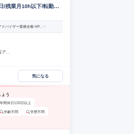
/残業月10h以下/転勤無
イザー業務全般 HP...
...
気になる
しょう
年間休日120日以上
年齢不問
学歴不問