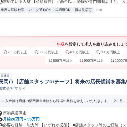
求めている人材 【必須条件】 ✅高卒以上 経験や専門知識よりも、 人..
業界未経験歓迎
バイク通勤OK
車通勤OK
職場見学可
+13個
年収
を設定して求人を絞り込みましょ
200万円以上
300万円以上
400万円以上
500万円以上
800万円以上
900万円以上
1000
正社員
長岡市【店舗スタッフorチーフ】将来の店長候補を募集
株式会社マルイ
その他サービス業接客/フロアスタッフ
入社後は店舗の部門担当業務から現場の業務を覚えていただきます。（2ヶ月～）
新潟県長岡市
月給28万円～35万円
必要な経験・能力等 【いずれか必須】 ■店舗スタッフ等のご経験（スー