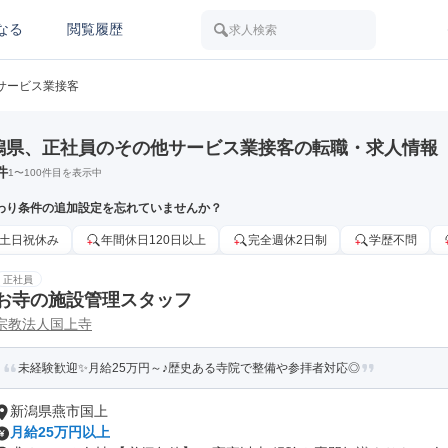
なる
閲覧履歴
求人検索
サービス業接客
潟県、正社員のその他サービス業接客の転職・求人情報
件
1
〜
100
件目を表示中
わり条件の追加設定を忘れていませんか？
土日祝休み
年間休日120日以上
完全週休2日制
学歴不問
正社員
お寺の施設管理スタッフ
宗教法人国上寺
未経験歓迎✨月給25万円～♪歴史ある寺院で整備や参拝者対応◎
新潟県燕市国上
月給25万円以上