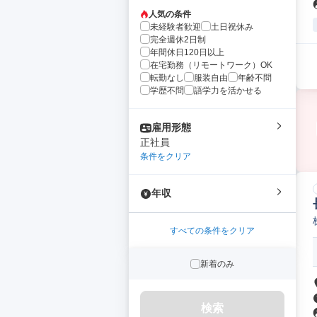
人気の条件
未経験者歓迎
土日祝休み
完全週休2日制
年間休日120日以上
在宅勤務（リモートワーク）OK
転勤なし
服装自由
年齢不問
学歴不問
語学力を活かせる
雇用形態
正社員
条件をクリア
年収
すべての条件をクリア
新着のみ
検索