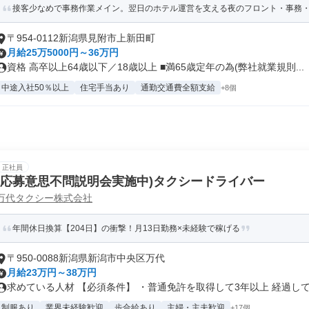
接客少なめで事務作業メイン。翌日のホテル運営を支える夜のフロント・事務
〒954-0112新潟県見附市上新田町
月給25万5000円～36万円
資格 高卒以上64歳以下／18歳以上 ■満65歳定年の為(弊社就業規則...
中途入社50％以上
住宅手当あり
通勤交通費全額支給
+8個
正社員
(応募意思不問説明会実施中)タクシードライバー
万代タクシー株式会社
年間休日換算【204日】の衝撃！月13日勤務×未経験で稼げる
〒950-0088新潟県新潟市中央区万代
月給23万円～38万円
求めている人材 【必須条件】 ・普通免許を取得して3年以上 経過して.
制服あり
業界未経験歓迎
歩合給あり
主婦・主夫歓迎
+17個