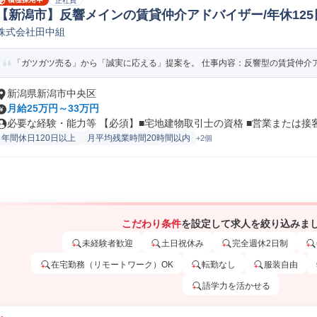
正社員
【新潟市】反響メインの賃貸仲介アドバイザー/年休125日
株式会社田中組
不動産個人営業
「ガツガツ売る」から「誠実に応える」提案を。 仕事内容：反響型の賃貸仲介アドバ
新潟県新潟市中央区
月給25万円～33万円
必要な経験・能力等 【必須】■宅地建物取引士の資格 ■営業または接客ア
年間休日120日以上
月平均残業時間20時間以内
+2個
こだわり条件
を設定して求人を絞り込みま
未経験者歓迎
土日祝休み
完全週休2日制
在宅勤務（リモートワーク）OK
転勤なし
服装自由
語学力を活かせる