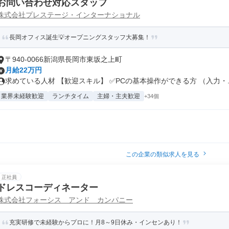
お問い合わせ対応スタッフ
株式会社プレステージ・インターナショナル
長岡オフィス誕生💡オープニングスタッフ大募集！
〒940-0066新潟県長岡市東坂之上町
月給22万円
求めている人材 【歓迎スキル】 ✅PCの基本操作ができる方 （入力・..
業界未経験歓迎
ランチタイム
主婦・主夫歓迎
+34個
この企業の類似求人を見る
正社員
ドレスコーディネーター
株式会社フォーシス アンド カンパニー
充実研修で未経験からプロに！月8～9日休み・インセンあり！