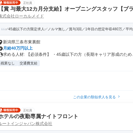
正社員
【賞 与最大12カ月分支給】オープニングスタッフ【ブ
株式会社ローカルメイド
蔵や三条店】
✅45歳以下の方限定求人✅ノルマ無し／賞与3回／1年目の想定年収480万／平均月
新潟県三条市東裏館
月給40万円以上
求める人材: 【必須条件】 ・45歳以下の方（長期キャリア形成のため..
残業なし
交通費支給
この企業の類似求人を見る
正社員
ホテルの夜勤専属ナイトフロント
ルートインジャパン株式会社