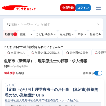
会員登録
ログイン
職種・キーワードから探す
勤務地
職種
こだわり条件
雇用形態
年収
新着のみ
1
こだわり条件の追加設定を忘れていませんか？
土日祝休み
年間休日120日以上
完全週休2日制
学歴
魚沼市（新潟県）、理学療法士の転職・求人情報
6
件
1
〜
6
件目を表示中
関連度順
新着順
詳細表示
正社員
【定時上がり可】理学療法士のお仕事 (魚沼市)特養無
理のない業務設計 UHR
社会福祉法人魚野福祉会魚沼市特別養護老人ホーム鮎の里