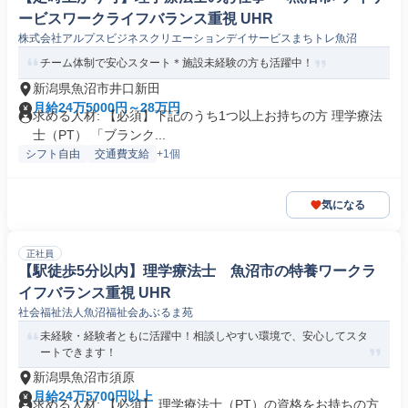
ービスワークライフバランス重視 UHR
株式会社アルプスビジネスクリエーションデイサービスまちトレ魚沼
チーム体制で安心スタート＊施設未経験の方も活躍中！
新潟県魚沼市井口新田
月給24万5000円～28万円
求める人材: 【必須】下記のうち1つ以上お持ちの方 理学療法
士（PT） 「ブランク...
シフト自由
交通費支給
+1個
気になる
正社員
【駅徒歩5分以内】理学療法士 魚沼市の特養ワークラ
イフバランス重視 UHR
社会福祉法人魚沼福祉会あぶるま苑
未経験・経験者ともに活躍中！相談しやすい環境で、安心してスタ
ートできます！
新潟県魚沼市須原
月給24万5700円以上
求める人材: 【必須】 理学療法士（PT）の資格をお持ちの方