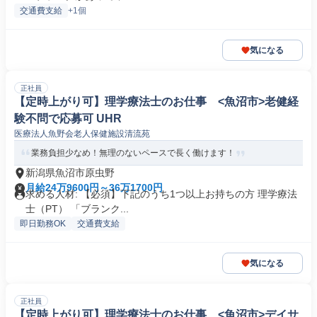
交通費支給
+1個
気になる
正社員
【定時上がり可】理学療法士のお仕事 <魚沼市>老健経
験不問で応募可 UHR
医療法人魚野会老人保健施設清流苑
業務負担少なめ！無理のないペースで長く働けます！
新潟県魚沼市原虫野
月給24万9600円～36万1700円
求める人材: 【必須】下記のうち1つ以上お持ちの方 理学療法
士（PT） 「ブランク...
即日勤務OK
交通費支給
気になる
正社員
【定時上がり可】理学療法士のお仕事 <魚沼市>デイサ