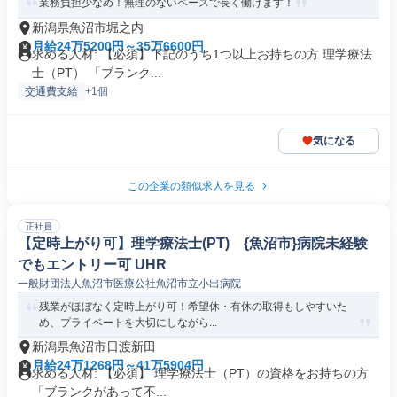
業務負担少なめ！無理のないペースで長く働けます！
新潟県魚沼市堀之内
月給24万5200円～35万6600円
求める人材: 【必須】下記のうち1つ以上お持ちの方 理学療法
士（PT） 「ブランク...
交通費支給
+1個
気になる
この企業の類似求人を見る
正社員
【定時上がり可】理学療法士(PT) {魚沼市}病院未経験
でもエントリー可 UHR
一般財団法人魚沼市医療公社魚沼市立小出病院
残業がほぼなく定時上がり可！希望休・有休の取得もしやすいた
め、プライベートを大切にしながら...
新潟県魚沼市日渡新田
月給24万1268円～41万5904円
求める人材: 【必須】 理学療法士（PT）の資格をお持ちの方
「ブランクがあって不...