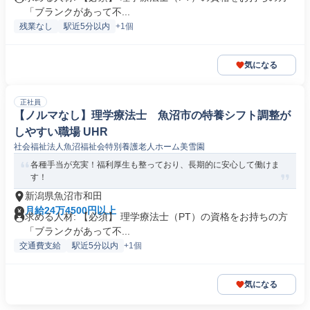
「ブランクがあって不...
残業なし
駅近5分以内
+1個
気になる
正社員
【ノルマなし】理学療法士 魚沼市の特養シフト調整が
しやすい職場 UHR
社会福祉法人魚沼福祉会特別養護老人ホーム美雪園
各種手当が充実！福利厚生も整っており、長期的に安心して働けま
す！
新潟県魚沼市和田
月給24万4500円以上
求める人材: 【必須】 理学療法士（PT）の資格をお持ちの方
「ブランクがあって不...
交通費支給
駅近5分以内
+1個
気になる