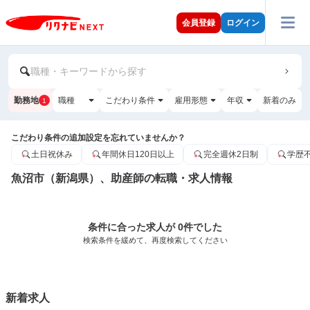
会員登録
ログイン
職種・キーワードから探す
勤務地
職種
こだわり条件
雇用形態
年収
新着のみ
1
こだわり条件の追加設定を忘れていませんか？
土日祝休み
年間休日120日以上
完全週休2日制
学歴
魚沼市（新潟県）、助産師の転職・求人情報
条件に合った求人が 0件でした
検索条件を緩めて、再度検索してください
新着求人