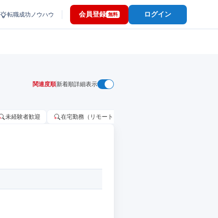
会員登録
ログイン
転職成功ノウハウ
無料
関連度順
新着順
詳細表示
未経験者歓迎
在宅勤務（リモートワーク）OK
家賃補助・住宅手当