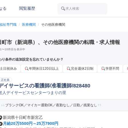
なる
閲覧履歴
求人検索
/福祉専門職
/
医療機関
/
その他医療機関
日町市（新潟県）、その他医療機関の転職・求人情報
1
〜
10
件目を表示中
わり条件の追加設定を忘れていませんか？
土日祝休み
年間休日120日以上
完全週休2日制
学歴不問
正社員
デイサービスの看護師/准看護師/828480
老人デイサービスセンターつまりの里
ブランクOK／マイカー通勤OK／夜勤なし／日勤／残業なし
新潟県十日町市新宮乙
月給20万5500円～25万7900円