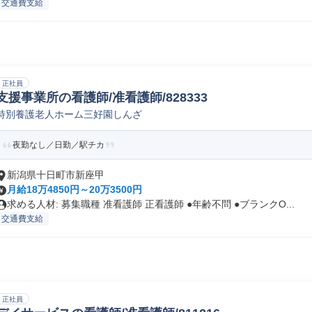
交通費支給
正社員
支援事業所の看護師/准看護師/828333
特別養護老人ホーム三好園しんざ
夜勤なし／日勤／駅チカ
新潟県十日町市新座甲
月給18万4850円～20万3500円
求める人材: 募集職種 准看護師 正看護師 ●年齢不問 ●ブランクO...
交通費支給
正社員