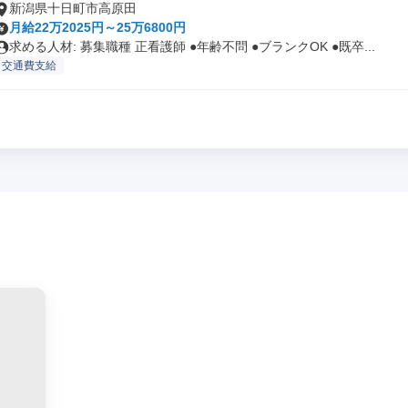
新潟県十日町市高原田
月給22万2025円～25万6800円
求める人材: 募集職種 正看護師 ●年齢不問 ●ブランクOK ●既卒...
交通費支給