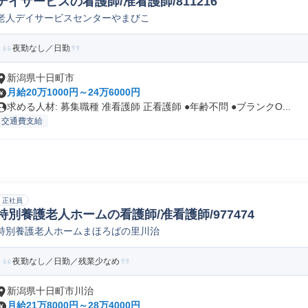
デイサービスの看護師/准看護師/811216
老人デイサービスセンターやまびこ
夜勤なし／日勤
新潟県十日町市
月給20万1000円～24万6000円
求める人材: 募集職種 准看護師 正看護師 ●年齢不問 ●ブランクO...
交通費支給
正社員
特別養護老人ホームの看護師/准看護師/977474
特別養護老人ホームまほろばの里川治
夜勤なし／日勤／残業少なめ
新潟県十日町市川治
月給21万8000円～28万4000円