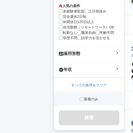
人気の条件
未経験者歓迎
土日祝休み
完全週休2日制
年間休日120日以上
在宅勤務（リモートワーク）OK
転勤なし
服装自由
年齢不問
学歴不問
語学力を活かせる
雇用形態
年収
すべての条件をクリア
新着のみ
検索