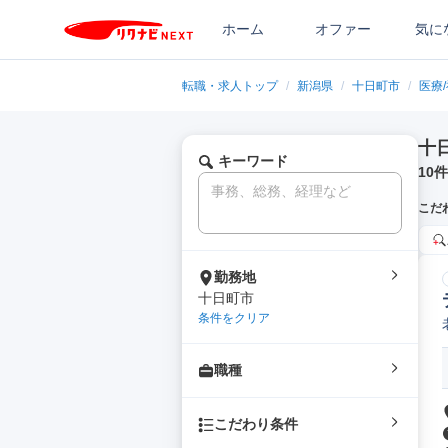
ホーム
オファー
気に
転職・求人トップ
/
新潟県
/
十日町市
/
医療
十
キーワード
10
件
こだ
勤務地
十日町市
条件をクリア
職種
こだわり条件