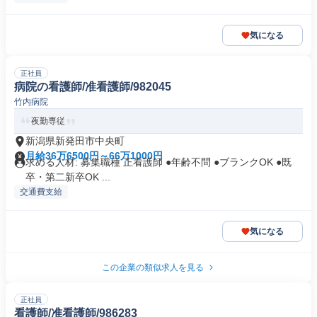
気になる
正社員
病院の看護師/准看護師/982045
竹内病院
夜勤専従
新潟県新発田市中央町
月給36万6500円～66万1000円
求める人材: 募集職種 正看護師 ●年齢不問 ●ブランクOK ●既
卒・第二新卒OK ...
交通費支給
気になる
この企業の類似求人を見る
正社員
看護師/准看護師/986283