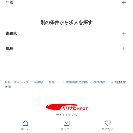
年収
別の条件から求人を探す
勤務地
職種
転職・求人トップ
/
新潟県
/
新発田市
/
医療/福祉専門職
/
医療機関
/
その他医療
機関
サイトトップへ
中途採用をご検討の企業様
利用規約・プライバシーポリシー
サイトマップ
ホーム
オファー
気になる
ヘルプ・お問い合わせ