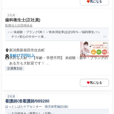
気になる
正社員
歯科衛生士(正社員)
医療法人社団伸詠会
✅未経験・ブランクOK！ ✅有休消化率ほぼ100％ ✅福利厚生バッ
チリ⭐️安心のサポート体...
新潟県新発田市住吉町
月給27万円以上
求める人材: ✅【年齢・学歴不問】 未経験・新卒・ブランクの
ある方も大歓迎です！ ...
交通費支給
気になる
正社員
看護師/准看護師/989280
ほっとしばたケアセンター 病児保育施設(仮)
土日祝休み／夜勤なし／日勤