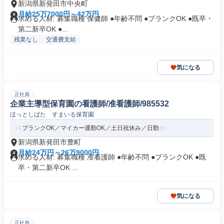
新潟県新発田市中央町
月給25万7000円～42万円
求める人材: 募集職種 保健師 ●年齢不問 ●ブランクOK ●既卒・
第二新卒OK ●...
残業なし
交通費支給
気になる
正社員
企業主導型保育園の看護師/准看護師/985532
ほっとしばた すまいる保育園
ブランクOK／マイカー通勤OK／土日祝休み／日勤
新潟県新発田市豊町
月給24万円～26万9000円
求める人材: 募集職種 准看護師 ●年齢不問 ●ブランクOK ●既
卒・第二新卒OK ...
気になる
正社員