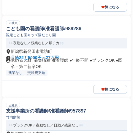
気になる
正社員
こども園の看護師/准看護師/989286
認定こども園キッズ陽だまり園
夜勤なし／残業なし／駅チカ
新潟県新発田市諏訪町
月給22万5000円～27万円
求める人材: 募集職種 准看護師 ●年齢不問 ●ブランクOK ●既
卒・第二新卒OK ...
残業なし
交通費支給
気になる
正社員
支援事業所の看護師/准看護師/957897
竹内病院
ブランクOK／夜勤なし／日勤／残業なし