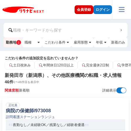
会員登録
ログイン
職種・キーワードから探す
勤務地
職種
こだわり条件
雇用形態
年収
新着のみ
1
こだわり条件の追加設定を忘れていませんか？
土日祝休み
年間休日120日以上
完全週休2日制
学歴
新発田市（新潟県）、その他医療機関の転職・求人情報
46
件
1
〜
46
件目を表示中
関連度順
新着順
詳細表示
正社員
病院の保健師/973008
訪問看護ステーションランジュ
夜勤なし／未経験OK／残業なし／経験者優遇