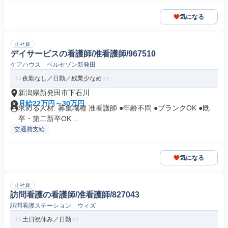
気になる
正社員
デイサービスの看護師/准看護師/967510
ケアハウス ベルセゾン新発田
夜勤なし／日勤／残業少なめ
新潟県新発田市下石川
月給22万円～30万円
求める人材: 募集職種 准看護師 ●年齢不問 ●ブランクOK ●既
卒・第二新卒OK ...
交通費支給
気になる
正社員
訪問看護の看護師/准看護師/827043
訪問看護ステーション ウィズ
土日祝休み／日勤