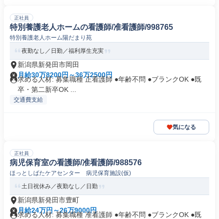
正社員
特別養護老人ホームの看護師/准看護師/998765
特別養護老人ホーム陽だまり苑
夜勤なし／日勤／福利厚生充実
新潟県新発田市岡田
月給30万8200円～36万2500円
求める人材: 募集職種 正看護師 ●年齢不問 ●ブランクOK ●既
卒・第二新卒OK ...
交通費支給
気になる
正社員
病児保育室の看護師/准看護師/988576
ほっとしばたケアセンター 病児保育施設(仮)
土日祝休み／夜勤なし／日勤
新潟県新発田市豊町
月給24万円～26万9000円
求める人材: 募集職種 准看護師 ●年齢不問 ●ブランクOK ●既