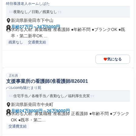
特別養護老人ホームしばた
夜勤なし／日勤／残業なし
新潟県新発田市下中山
月給27万円～34万5000円
求める人材: 募集職種 准看護師 ●年齢不問 ●ブランクOK ●既
卒・第二新卒OK ...
残業なし
交通費支給
気になる
正社員
支援事業所の看護師/准看護師/826001
パルcomfy陽だまり苑
住宅手当／各種手当／夜勤なし／福利厚生充実
新潟県新発田市中央町
月給24万8000円～26万9000円
求める人材: 募集職種 准看護師 正看護師 ●年齢不問 ●ブランク
OK ●既卒・第二...
交通費支給