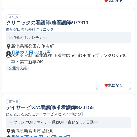
気になる
正社員
クリニックの看護師/准看護師/973311
西新発田整形外科クリニック
夜勤なし／駅チカ
新潟県新発田市住吉町
月給23万円～26万円
求める人材: 募集職種 正看護師 ●年齢不問 ●ブランクOK ●既
卒・第二新卒OK ...
交通費支給
気になる
正社員
デイサービスの看護師/准看護師/820155
はあとふるあたごデイサービスセンター城北町
ブランクOK／マイカー通勤OK／夜勤なし／日勤
新潟県新発田市城北町