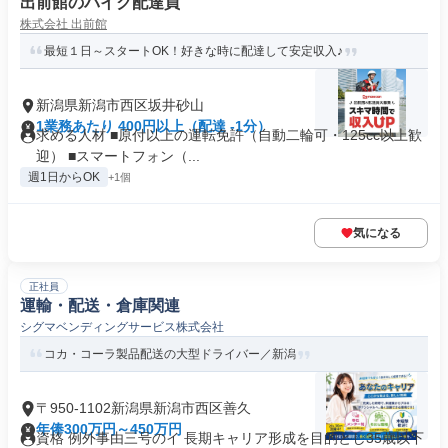
出前館のバイク配達員
株式会社 出前館
最短１日～スタートOK！好きな時に配達して安定収入♪
新潟県新潟市西区坂井砂山
1業務あたり 400円以上（配達 -1分）
求める人材 ■原付以上の運転免許（自動二輪可・125cc以上歓
迎） ■スマートフォン（...
週1日からOK
+1個
気になる
正社員
運輸・配送・倉庫関連
シグマベンディングサービス株式会社
コカ・コーラ製品配送の大型ドライバー／新潟
〒950-1102新潟県新潟市西区善久
年俸300万円～450万円
資格 例外事由三号のイ 長期キャリア形成を目的とし35歳以下