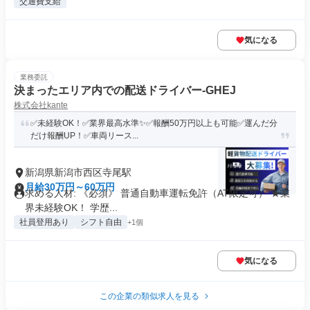
交通費支給
気になる
業務委託
決まったエリア内での配送ドライバー-GHEJ
株式会社kante
✅未経験OK！✅業界最高水準✨✅報酬50万円以上も可能✅運んだ分
だけ報酬UP！✅車両リース...
新潟県新潟市西区寺尾駅
月給30万円～60万円
求める人材: 《必須》 普通自動車運転免許（AT限定可） ★業
界未経験OK！ 学歴...
社員登用あり
シフト自由
+1個
気になる
この企業の類似求人を見る