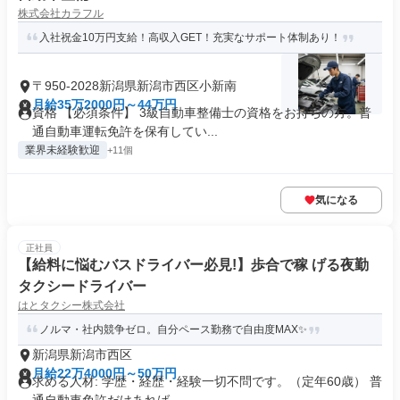
株式会社カラフル
入社祝金10万円支給！高収入GET！充実なサポート体制あり！
〒950-2028新潟県新潟市西区小新南
月給35万2000円～44万円
資格 【必須条件】 3級自動車整備士の資格をお持ちの方。普
通自動車運転免許を保有してい...
業界未経験歓迎
+11個
気になる
正社員
【給料に悩むバスドライバー必見!】歩合で稼 げる夜勤
タクシードライバー
はとタクシー株式会社
ノルマ・社内競争ゼロ。自分ペース勤務で自由度MAX✨
新潟県新潟市西区
月給22万4000円～50万円
求める人材: 学歴・経歴・経験一切不問です。（定年60歳） 普