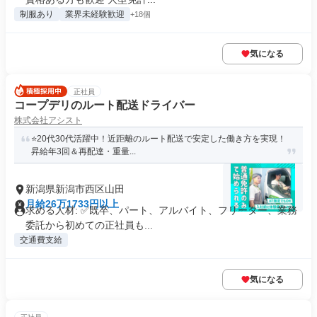
制服あり
業界未経験歓迎
+18個
気になる
正社員
コープデリのルート配送ドライバー
株式会社アシスト
⭐️20代30代活躍中！近距離のルート配送で安定した働き方を実現！
昇給年3回＆再配達・重量...
新潟県新潟市西区山田
月給26万1733円以上
求める人材: ✅️既卒、パート、アルバイト、フリーター、業務
委託から初めての正社員も...
交通費支給
気になる