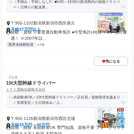
〔手積み・手卸しなし!!〕■9:00～19:00の新潟県内の地場ドライバ
ー！日帰りの配送業...
〒950-1102新潟県新潟市西区善久
月給27万円以上
経験・資格 ※要普通自動車免許 ●中型免許(4t)持っている方優
遇！ ※2007年以...
業界未経験歓迎
+14個
気になる
正社員
10t大型幹線ドライバー
トナミ運輸信越株式会社
未経験者OK／10t大型幹線ドライバー／正社員／資格取得支援あり
／長期安定／土日祝休み／入...
〒950-1126新潟県新潟市西区北場
月給35万円～40万円
資格・経験 未経験者OK 専門知識、資格不要 フォークリフト
資格ある方も歓迎 大型免許...