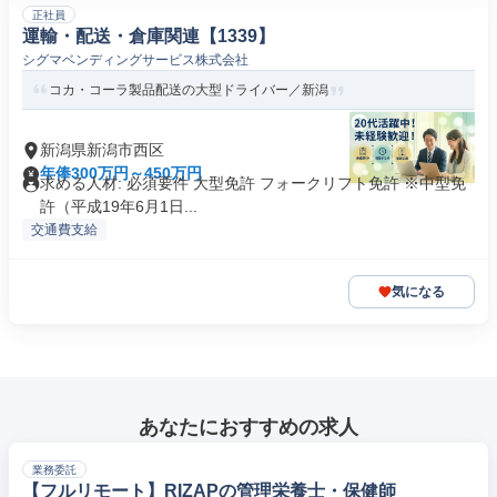
正社員
運輸・配送・倉庫関連【1339】
シグマベンディングサービス株式会社
コカ・コーラ製品配送の大型ドライバー／新潟
新潟県新潟市西区
年俸300万円～450万円
求める人材: 必須要件 大型免許 フォークリフト免許 ※中型免
許（平成19年6月1日...
交通費支給
気になる
あなたにおすすめの求人
業務委託
【フルリモート】RIZAPの管理栄養士・保健師