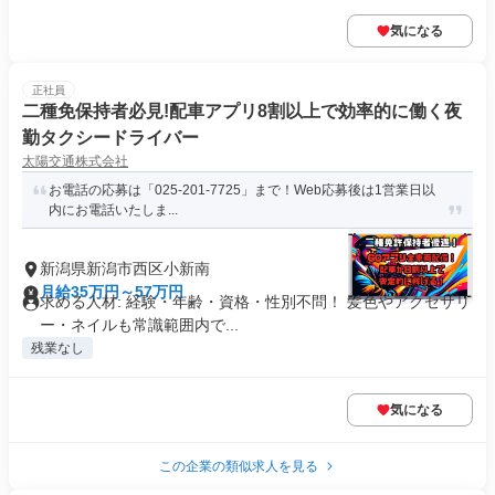
気になる
正社員
二種免保持者必見!配車アプリ8割以上で効率的に働く夜
勤タクシードライバー
太陽交通株式会社
お電話の応募は「025-201-7725」まで！Web応募後は1営業日以
内にお電話いたしま...
新潟県新潟市西区小新南
月給35万円～57万円
求める人材: 経験・年齢・資格・性別不問！ 髪色やアクセサリ
ー・ネイルも常識範囲内で...
残業なし
気になる
この企業の類似求人を見る