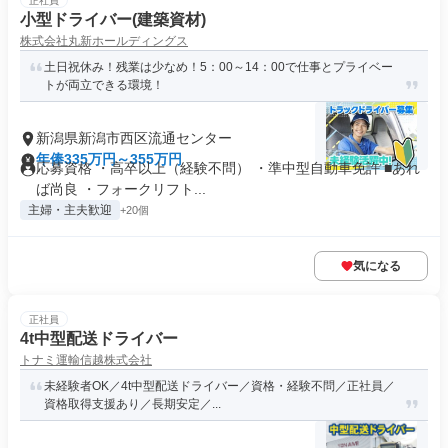
正社員
小型ドライバー(建築資材)
株式会社丸新ホールディングス
土日祝休み！残業は少なめ！5：00～14：00で仕事とプライベー
トが両立できる環境！
新潟県新潟市西区流通センター
年俸335万円～355万円
応募資格 ・高卒以上（経験不問） ・準中型自動車免許 ■あれ
ば尚良 ・フォークリフト...
主婦・主夫歓迎
+20個
気になる
正社員
4t中型配送ドライバー
トナミ運輸信越株式会社
未経験者OK／4t中型配送ドライバー／資格・経験不問／正社員／
資格取得支援あり／長期安定／...