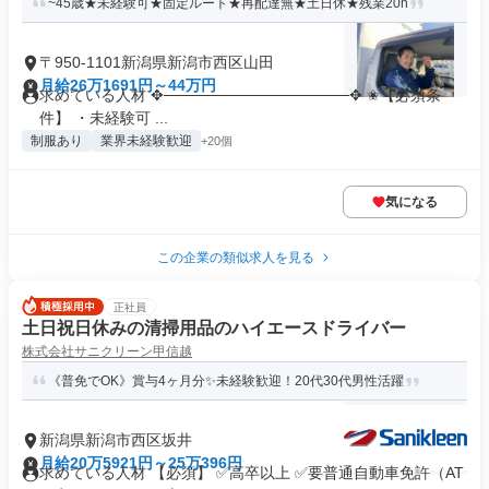
~45歳★未経験可★固定ルート★再配達無★土日休★残業20h
〒950-1101新潟県新潟市西区山田
月給26万1691円～44万円
求めている人材 ✥─────────────────✥ ✬【必須条
件】 ・未経験可 ...
制服あり
業界未経験歓迎
+20個
気になる
この企業の類似求人を見る
正社員
土日祝日休みの清掃用品のハイエースドライバー
株式会社サニクリーン甲信越
《普免でOK》賞与4ヶ月分✨未経験歓迎！20代30代男性活躍
新潟県新潟市西区坂井
月給20万5921円～25万396円
求めている人材 【必須】 ✅高卒以上 ✅要普通自動車免許（AT