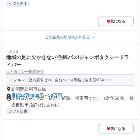
シフト自由
気になる
この企業の類似求人を見る
正社員
地域の足に欠かせない!住民バス/ジャンボタクシードラ
イバー
はとタクシー株式会社
ノルマ・社内競争ゼロ。自分ペース勤務で自由度MAX✨
新潟県新潟市西区
月給22万4000円～50万円
求める人材: 学歴・経歴・経験一切不問です。（定年60歳） 普
通自動車免許だけあれば...
シフト自由
気になる