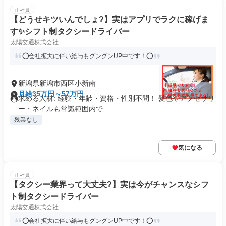
正社員
【どうせキツいんでしょ?】実はアプリでラクに稼げま
す✨シフト制タクシードライバー
太陽交通株式会社
⭕️会社拡大に伴い給与もグングンUP中です！⭕️
新潟県新潟市西区小新南
月給35万円～57万円
求める人材: 経験・年齢・資格・性別不問！ 髪色やアクセサリ
ー・ネイルも常識範囲内で...
残業なし
気になる
正社員
【タクシー業界って大丈夫?】実は今がチャンスなシフ
ト制タクシードライバー
太陽交通株式会社
⭕️会社拡大に伴い給与もグングンUP中です！⭕️