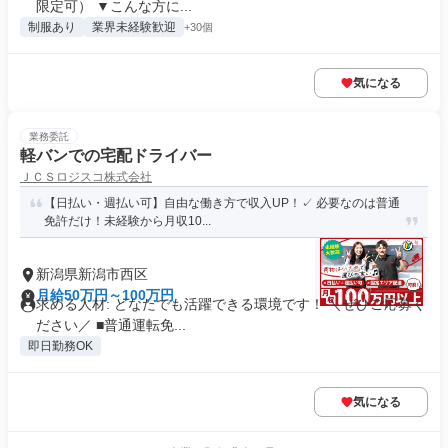
限定可） ▼こんな方に...
制服あり
業界未経験歓迎
+30個
気になる
業務委託
軽バンでの宅配ドライバー
ＪＣＳロジスコ株式会社
【日払い・週払い可】自由な働き方で収入UP！✓ 必要なのは普通
免許だけ！未経験から月収10...
新潟県新潟市西区
月給50万円～100万円
求める人材: どなたでも活躍できる環境です！ ＼ぜひご応募く
ださい／ ■普通運転免...
即日勤務OK
気になる