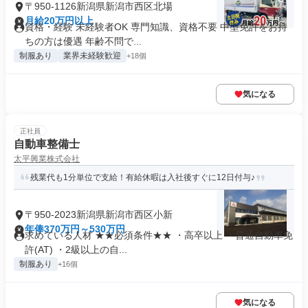
〒950-1126新潟県新潟市西区北場
月給20万円以上
資格・経験 未経験者OK 専門知識、資格不要 中型免許をお持
ちの方は優遇 年齢不問で...
制服あり
業界未経験歓迎
+18個
気になる
正社員
自動車整備士
太平興業株式会社
残業代も1分単位で支給！有給休暇は入社後すぐに12日付与♪
〒950-2023新潟県新潟市西区小新
年俸370万円～530万円
求めている人材 ★★必須条件★★ ・高卒以上 ・普通自動車免
許(AT) ・2級以上の自...
制服あり
+16個
気になる