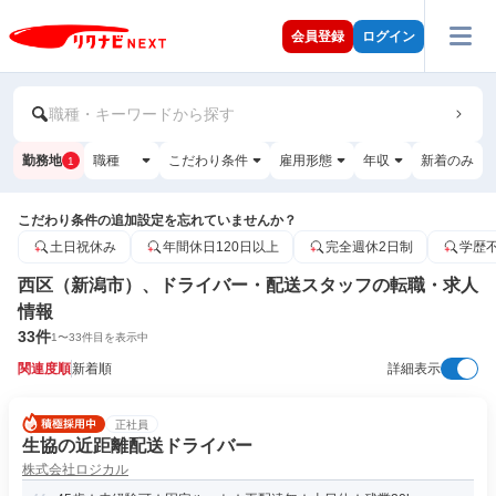
会員登録
ログイン
職種・キーワードから探す
勤務地
職種
こだわり条件
雇用形態
年収
新着のみ
1
こだわり条件の追加設定を忘れていませんか？
土日祝休み
年間休日120日以上
完全週休2日制
学歴
西区（新潟市）、ドライバー・配送スタッフの転職・求人
情報
33
件
1
〜
33
件目を表示中
関連度順
新着順
詳細表示
正社員
生協の近距離配送ドライバー
株式会社ロジカル