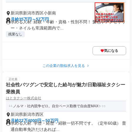
新潟県新潟市西区小新南
月給35万円～57万円
求める人材: 経験・年齢・資格・性別不問！ 髪色やアクセサリ
ー・ネイルも常識範囲内で...
残業なし
気になる
この企業の類似求人を見る
正社員
社会性バツグンで安定した給与が魅力!日勤福祉タクシー
乗務員
はとタクシー株式会社
ノルマ・社内競争ゼロ。自分ペース勤務で自由度MAX✨
新潟県新潟市西区
月給22万4000円～50万円
求める人材: 学歴・経歴・経験一切不問です。（定年60歳） 普
通自動車免許だけあれば...