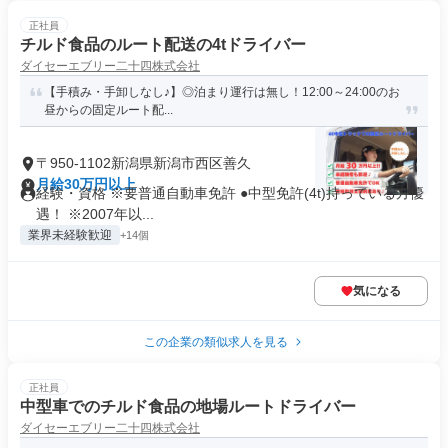
正社員
チルド食品のルート配送の4tドライバー
ダイセーエブリー二十四株式会社
【手積み・手卸しなし♪】◎泊まり運行は無し！12:00～24:00のお
昼からの固定ルート配...
〒950-1102新潟県新潟市西区善久
月給30万円以上
経験・資格 ※要普通自動車免許 ●中型免許(4t)持っている方優
遇！ ※2007年以...
業界未経験歓迎
+14個
気になる
この企業の類似求人を見る
正社員
中型車でのチルド食品の地場ルートドライバー
ダイセーエブリー二十四株式会社