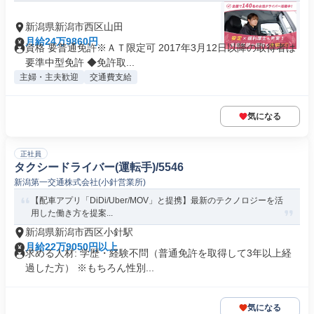
新潟県新潟市西区山田
月給24万9860円
資格 要普通免許※ＡＴ限定可 2017年3月12日以降の取得者は
要準中型免許 ◆免許取...
主婦・主夫歓迎
交通費支給
気になる
正社員
タクシードライバー(運転手)/5546
新潟第一交通株式会社(小針営業所)
【配車アプリ「DiDi/Uber/MOV」と提携】最新のテクノロジーを活
用した働き方を提案...
新潟県新潟市西区小針駅
月給22万9050円以上
求める人材: 学歴・経験不問（普通免許を取得して3年以上経
過した方） ※もちろん性別...
気になる