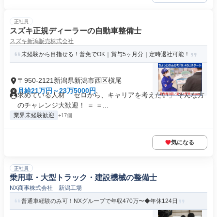
正社員
スズキ正規ディーラーの自動車整備士
スズキ新潟販売株式会社
未経験から目指せる！普免でOK｜賞与5ヶ月分｜定時退社可能！
〒950-2121新潟県新潟市西区槇尾
月給21万円～23万5000円
求めている人材 「ゼロから、キャリアを考えたい」 そんな方
のチャレンジ大歓迎！ ＝ ＝...
業界未経験歓迎
+17個
気になる
正社員
乗用車・大型トラック・建設機械の整備士
NX商事株式会社 新潟工場
普通車経験のみ可！NXグループで年収470万〜◆年休124日