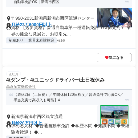
自動車免許OK｜新潟市西区
〒950-2031新潟県新潟市西区流通センター
月給22万6000円以上
資格 【必要資格】普通自動車第一種運転免許（AT限定可） 業
界の健全な発展と、お取引先...
制服あり
業界未経験歓迎
+21個
気になる
正社員
4tダンプ・4tユニックドライバー/土日祝休み
高倉産業株式会社
【週休2日（土日祝）／年間休日120日程度／普通免許で応募OK／
手当充実で高収入も可能】4...
新潟県新潟市西区緒立流通
月給26万円以上
求める人材: ◆普通自動車免許 ◆学歴不問 ◆知識不問 ◆未経
験者歓迎！ ◆...