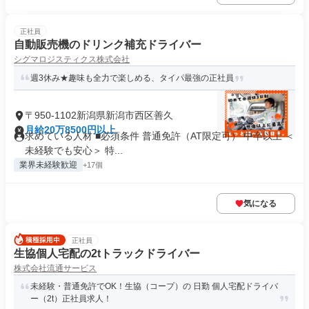
正社員
自動販売機のドリンク補充ドライバー
シグマロジスティクス株式会社
週3休み★趣味も全力で楽しめる、タイパ最強の正社員
〒950-1102新潟県新潟市西区善久
月給20万8500円以上
求めている人材 ■必須条件 普通免許（AT限定可） 中卒以上 ＜
未経験でも安心＞ 特...
業界未経験歓迎
+17個
気になる
正社員
生協個人宅配の2tトラックドライバー
株式会社流通サービス
未経験・普通免許でOK！生協（コープ）の 日勤 個人宅配ドライバ
ー（2t）正社員求人！