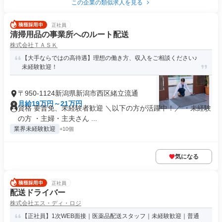
この企業の類似求人を見る
正社員
清掃用品の事業所へのルート配送
株式会社ＴＡＳＫ
【大手ならではの高待遇】理想の働き方、収入をご相談ください♪
未経験歓迎！
〒950-1124新潟県新潟市西区緒立流通
月給19万円～21万円
資格 要普免、未経験者歓迎 ＼以下の方が活躍中！／ ・未経験
の方 ・主婦・主夫さん ...
業界未経験歓迎
+10個
気になる
正社員
配送ドライバー
株式会社エス・ディ・ロジ
【正社員】1次WEB面接｜医薬品配送スタッフ｜未経験歓迎｜普通