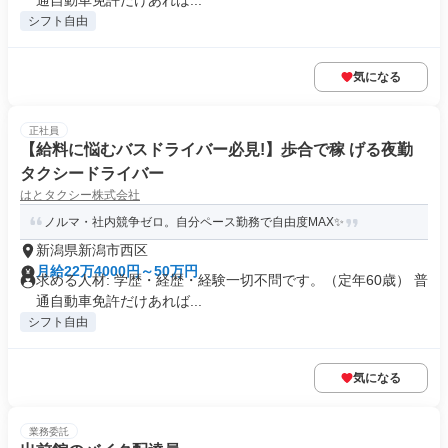
通自動車免許だけあれば...
シフト自由
気になる
正社員
【給料に悩むバスドライバー必見!】歩合で稼 げる夜勤
タクシードライバー
はとタクシー株式会社
ノルマ・社内競争ゼロ。自分ペース勤務で自由度MAX✨
新潟県新潟市西区
月給22万4000円～50万円
求める人材: 学歴・経歴・経験一切不問です。（定年60歳） 普
通自動車免許だけあれば...
シフト自由
気になる
業務委託