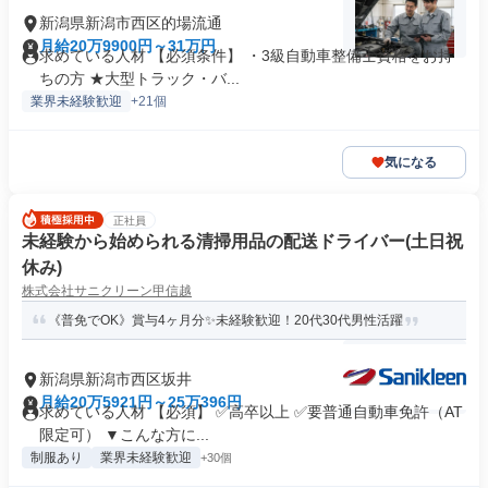
新潟県新潟市西区的場流通
月給20万9900円～31万円
求めている人材 【必須条件】 ・3級自動車整備士資格をお持
ちの方 ★大型トラック・バ...
業界未経験歓迎
+21個
気になる
正社員
未経験から始められる清掃用品の配送ドライバー(土日祝
休み)
株式会社サニクリーン甲信越
《普免でOK》賞与4ヶ月分✨未経験歓迎！20代30代男性活躍
新潟県新潟市西区坂井
月給20万5921円～25万396円
求めている人材 【必須】 ✅高卒以上 ✅要普通自動車免許（AT
限定可） ▼こんな方に...
制服あり
業界未経験歓迎
+30個