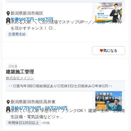
新潟県新潟市南区
年俸500万円～600万円
求める人材: ＼＼次の現場でステップUP↑↑／／ 経験・スキル
を活かすチャンス！ ◎...
交通費支給
気になる
正社員
建築施工管理
株式会社メイジン
◎賞与年3回◎前給保証あり◎完休2日/土日祝休み◎年休125
新潟県新潟市南区高井東
月給47万5750円～59万7200円
求めている人材 学歴不問！ブランクOK！ 建築・土木・空調衛
生設備・電気設備などジャ...
年間休日120日以上
+30個