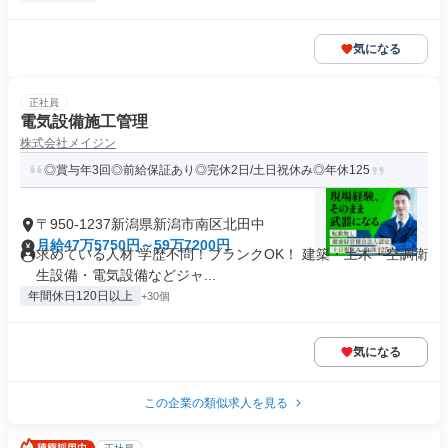
気になる
正社員
電気設備施工管理
株式会社メイジン
◎賞与年3回◎前給保証あり◎完休2日/土日祝休み◎年休125
〒950-1237新潟県新潟市南区北田中
月給47万5750円～59万7200円
求めている人材 学歴不問！ブランクOK！ 建築・土木・空調衛
生設備・電気設備などジャ...
年間休日120日以上
+30個
気になる
この企業の類似求人を見る