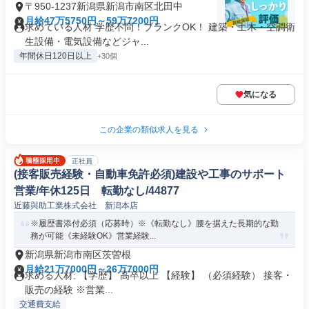
〒950-1237新潟県新潟市南区北田中
月給47万5750円～59万7200円
求めている人材 学歴不問！ブランクOK！ 建築・土木・空調衛
生設備・電気設備などジャ...
年間休日120日以上
+30個
気になる
この企業の類似求人を見る
正社員
(接客販売経験・自動車免許必須)建設や工事のサポート
営業/年休125日 転勤なし/44877
近藤與助工業株式会社 新潟本店
※履歴書添付必須（応募時）※《転勤なし》腰を据えた長期的な勤
務が可能《未経験OK》営業経験...
新潟県新潟市南区茨曽根
月給21万7000円～26万7000円
求める人材: 【学歴】 高卒以上 【経験】 （必須経験） 接客・
販売の経験 ※営業...
交通費支給