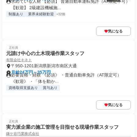
求めている人材 【必須】 普通自動車運転免許（AT限定不可）
【歓迎】 2級建設機械施...
制服あり
業界未経験歓迎
+32個
気になる
正社員
元請け中心の土木現場作業スタッフ
有限会社キネト
〒950-1201新潟県新潟市南区大通
月給24万円～35万円
必要資格・経験 《必須》 ・普通自動車免許（AT限定可）
《歓迎》 ・「体を動か...
資格取得支援あり
賞与あり
気になる
正社員
実力派企業の施工管理を目指せる現場作業スタッフ
鎌ケ谷巧業株式会社