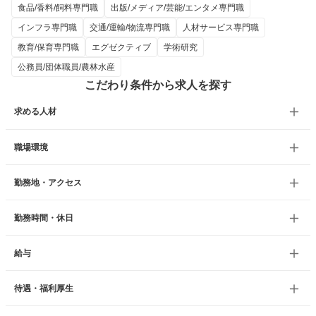
食品/香料/飼料専門職
出版/メディア/芸能/エンタメ専門職
インフラ専門職
交通/運輸/物流専門職
人材サービス専門職
教育/保育専門職
エグゼクティブ
学術研究
公務員/団体職員/農林水産
こだわり条件から求人を探す
求める人材
職場環境
勤務地・アクセス
勤務時間・休日
給与
待遇・福利厚生