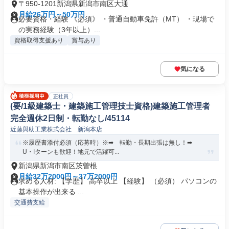
〒950-1201新潟県新潟市南区大通
月給26万円～50万円
必要資格・経験 《必須》 ・普通自動車免許（MT） ・現場で
の実務経験（3年以上）...
資格取得支援あり
賞与あり
気になる
正社員
(要/1級建築士・建築施工管理技士資格)建築施工管理者
完全週休2日制・転勤なし/45114
近藤與助工業株式会社 新潟本店
※履歴書添付必須（応募時）※➡ 転勤・長期出張は無し！➡
U・Iターンも歓迎！地元で活躍可...
新潟県新潟市南区茨曽根
月給32万2000円～37万2000円
求める人材: 【学歴】 高卒以上 【経験】 （必須） パソコンの
基本操作が出来る ...
交通費支給