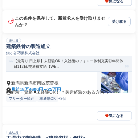
気になる
この条件を保存して、新着求人を受け取りませ
受け取る
んか？
正社員
建築鉄骨の製造組立
鎌ヶ谷巧業株式会社
【最寄り:田上駅】未経験OK！入社後のフォロー体制充実◎年間休
日112日/交通費支給【WE...
新潟県新潟市南区茨曽根
月給18万4600円～25万円
経験・資格 ■未経験OK！ ＊製造経験のある方尚可
フリーター歓迎
車通勤OK
+3個
気になる
正社員