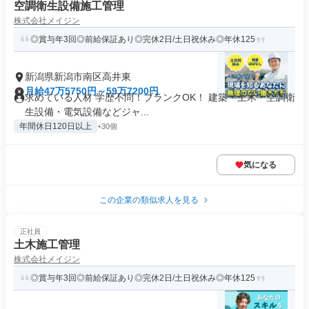
空調衛生設備施工管理
株式会社メイジン
◎賞与年3回◎前給保証あり◎完休2日/土日祝休み◎年休125
新潟県新潟市南区高井東
月給47万5750円～59万7200円
求めている人材 学歴不問！ブランクOK！ 建築・土木・空調衛
生設備・電気設備などジャ...
年間休日120日以上
+30個
気になる
この企業の類似求人を見る
正社員
土木施工管理
株式会社メイジン
◎賞与年3回◎前給保証あり◎完休2日/土日祝休み◎年休125