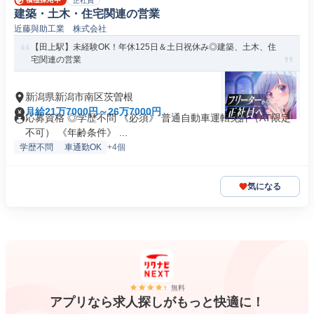
正社員
建築・土木・住宅関連の営業
近藤與助工業 株式会社
【田上駅】未経験OK！年休125日＆土日祝休み◎建築、土木、住
宅関連の営業
新潟県新潟市南区茨曽根
月給21万7000円～26万7000円
応募資格 ◎学歴不問 《必須》 普通自動車運転免許（AT限定
不可） 《年齢条件》 ...
学歴不問
車通勤OK
+4個
気になる
無料
アプリなら求人探しがもっと快適に！