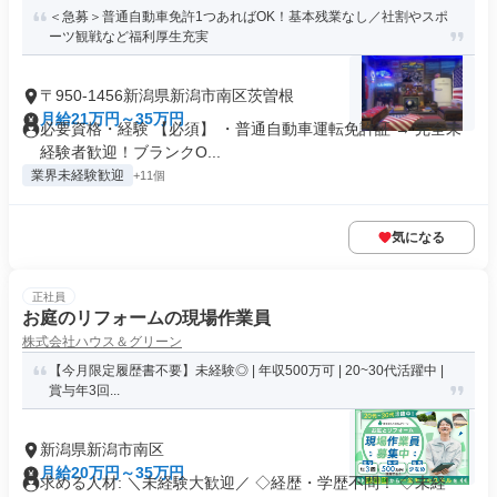
＜急募＞普通自動車免許1つあればOK！基本残業なし／社割やスポ
ーツ観戦など福利厚生充実
〒950-1456新潟県新潟市南区茨曽根
月給21万円～35万円
必要資格・経験 【必須】 ・普通自動車運転免許証 → 完全未
経験者歓迎！ブランクO...
業界未経験歓迎
+11個
気になる
正社員
お庭のリフォームの現場作業員
株式会社ハウス＆グリーン
【今月限定履歴書不要】未経験◎ | 年収500万可 | 20~30代活躍中 |
賞与年3回...
新潟県新潟市南区
月給20万円～35万円
求める人材: ＼未経験大歓迎／ ◇経歴・学歴不問！ ◇未経