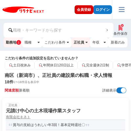
会員登録
ログイン
職種・キーワードから探す
条件保存
勤務地
職種
こだわり条件
正社員
年収
新着のみ
1
こだわり条件の追加設定を忘れていませんか？
土日祝休み
年間休日120日以上
完全週休2日制
学歴
南区（新潟市）、正社員の建設業の転職・求人情報
18
件
1
〜
18
件目を表示中
関連度順
新着順
詳細表示
正社員
元請け中心の土木現場作業スタッフ
有限会社キネト
賞与の支給はうれしい年3回！基本定時退社〇