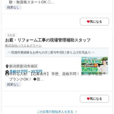
験・無資格スタートOK ◇...
残業なし
気になる
正社員
お庭・リフォーム工事の現場管理補助スタッフ
株式会社ハウス＆グリーン
現場作業経験をお持ちの方 | 賞与年3回 | 借り上げ社宅あり
新潟県新潟市南区
月給25万円～35万円
求める人材: 【応募条件】 学歴、資格不問！ 第二新卒歓迎！
ブランクOK！ ◆普...
残業なし
気になる
この企業の類似求人を見る