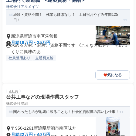
工場内で製造職 <建築資材・鋼材>
株式会社アルメイツ
経験・資格不問！ 残業もほぼなし！ 土日祝おやすみ年間125
日！
新潟県新潟市南区茨曽根
月給18万円～25万円
求める人材: * 経験、資格不問です 《こんな方歓迎》 * ものづ
くりに興味のあ...
社員登用あり
交通費支給
気になる
正社員
公共工事などの現場作業スタッフ
株式会社堤組
関わったものが地図に載ることも！社会的貢献度の高いお仕事！
〒950-1261新潟県新潟市南区味方
月給22万円～40万円