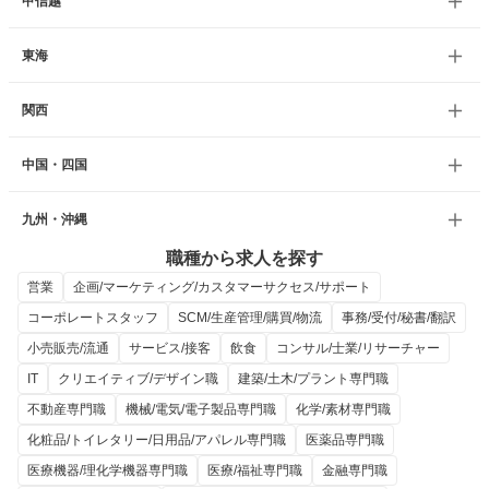
甲信越
東海
関西
中国・四国
九州・沖縄
職種から求人を探す
営業
企画/マーケティング/カスタマーサクセス/サポート
コーポレートスタッフ
SCM/生産管理/購買/物流
事務/受付/秘書/翻訳
小売販売/流通
サービス/接客
飲食
コンサル/士業/リサーチャー
IT
クリエイティブ/デザイン職
建築/土木/プラント専門職
不動産専門職
機械/電気/電子製品専門職
化学/素材専門職
化粧品/トイレタリー/日用品/アパレル専門職
医薬品専門職
医療機器/理化学機器専門職
医療/福祉専門職
金融専門職