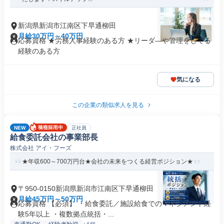
新潟県新潟市江南区下早通柳田
月給30万円～40万円
応募資格 ★労務人事経験のある方 ★リーダ―や管理をしてる
経験のある方
気になる
この企業の類似求人を見る
NEW
正社員
給食委託会社の事業部長
株式会社 アイ・フーズ
★年収600～700万円台★会社の未来をつくる経営ポジション★
〒950-0150新潟県新潟市江南区下早通柳田
月給45万円～50万円
応募資格 【必須】 ・給食委託／施設給食でのマネジメント経
験5年以上 ・複数拠点統括・...