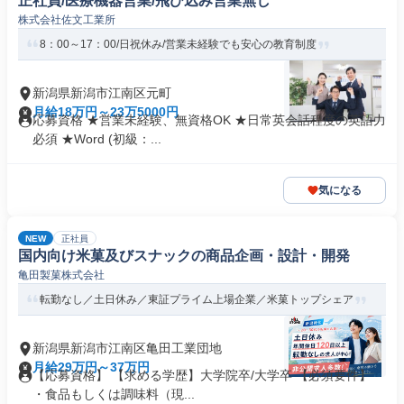
正社員/医療機器営業/飛び込み営業無し
株式会社佐文工業所
8：00～17：00/日祝休み/営業未経験でも安心の教育制度
新潟県新潟市江南区元町
月給18万円～23万5000円
応募資格 ★営業未経験、無資格OK ★日常英会話程度の英語力
必須 ★Word (初級：...
気になる
NEW
正社員
国内向け米菓及びスナックの商品企画・設計・開発
亀田製菓株式会社
転勤なし／土日休み／東証プライム上場企業／米菓トップシェア
新潟県新潟市江南区亀田工業団地
月給29万円～37万円
【応募資格】 【求める学歴】大学院卒/大学卒 【必須要件】
・食品もしくは調味料（現...