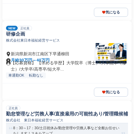
気になる
NEW
正社員
研修企画
株式会社東日本福祉経営サービス
新潟県新潟市江南区下早通柳田
月給30万円～40万円
【応募資格】 【求める学歴】大学院卒（博士）/大学院卒（修
士）/大学卒/高専卒/短大卒...
車通勤OK
転勤なし
気になる
正社員
勤怠管理など労務人事/直接雇用の可能性あり/管理職候補
株式会社 東日本福祉経営サービス
8：30～17：30/土日祝休み/勤怠管理や労務人事など全般お任せい
たします！スキルアップ...