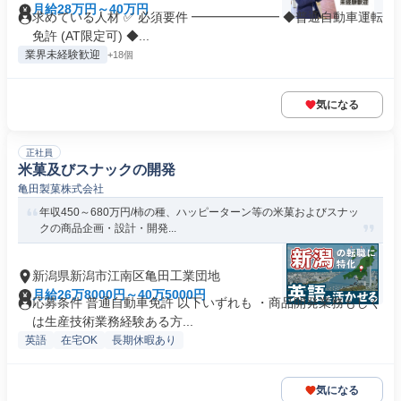
月給28万円～40万円
求めている人材 ✅ 必須要件 ━━━━━━━ ◆普通自動車運転
免許 (AT限定可) ◆...
業界未経験歓迎
+18個
気になる
正社員
米菓及びスナックの開発
亀田製菓株式会社
年収450～680万円/柿の種、ハッピーターン等の米菓およびスナッ
クの商品企画・設計・開発...
新潟県新潟市江南区亀田工業団地
月給26万8000円～40万5000円
応募条件 普通自動車免許 以下いずれも ・商品開発業務もしく
は生産技術業務経験ある方...
英語
在宅OK
長期休暇あり
気になる