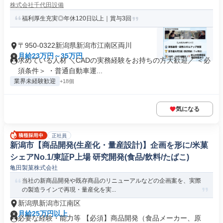
株式会社千代田設備
福利厚生充実◎年休120日以上｜賞与3回
〒950-0322新潟県新潟市江南区両川
月給23万円～35万円
求めている人材 ＼CADの実務経験をお持ちの方大歓迎／ ＜必
須条件＞ ・普通自動車運...
業界未経験歓迎
+18個
気になる
正社員
新潟市【商品開発(生産化・量産設計)】企画を形に/米菓
シェアNo.1/東証P上場 研究開発(食品/飲料/たばこ)
亀田製菓株式会社
当社の新商品開発や既存商品のリニューアルなどの企画案を、実際
の製造ラインで再現・量産化を実...
新潟県新潟市江南区
月給25万円以上
必要な経験・能力等 【必須】商品開発（食品メーカー、原