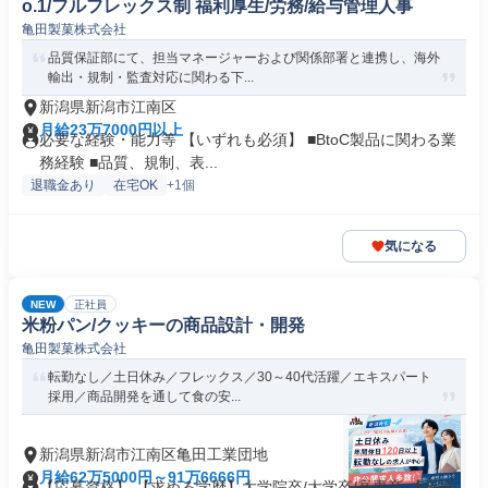
o.1/フルフレックス制 福利厚生/労務/給与管理人事
亀田製菓株式会社
品質保証部にて、担当マネージャーおよび関係部署と連携し、海外
輸出・規制・監査対応に関わる下...
新潟県新潟市江南区
月給23万7000円以上
必要な経験・能力等 【いずれも必須】 ■BtoC製品に関わる業
務経験 ■品質、規制、表...
退職金あり
在宅OK
+1個
気になる
NEW
正社員
米粉パン/クッキーの商品設計・開発
亀田製菓株式会社
転勤なし／土日休み／フレックス／30～40代活躍／エキスパート
採用／商品開発を通して食の安...
新潟県新潟市江南区亀田工業団地
月給62万5000円～91万6666円
【応募資格】 【求める学歴】大学院卒/大学卒/高専卒 【必須