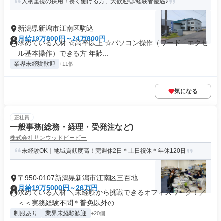
人柄重視の採用！長く働ける方、大歓迎◎/経験者優遇♪
新潟県新潟市江南区駒込
月給19万800円～24万800円
求めている人材 ☆高卒以上 ☆パソコン操作（ワード・エクセ
ル基本操作）できる方 年齢...
業界未経験歓迎
+11個
気になる
正社員
一般事務(総務・経理・受発注など)
株式会社サンウッドビーピー
未経験OK｜地域貢献度高！完週休2日＊土日祝休＊年休120日
〒950-0107新潟県新潟市江南区三百地
月給19万5000円～26万円
求めている人材 ＼未経験から挑戦できるオフィスワーク！／
＜＜実務経験不問＊普免以外の...
制服あり
業界未経験歓迎
+20個