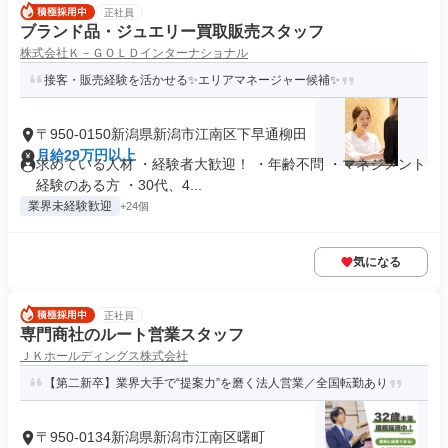
正社員
ブランド品・ジュエリー買取販売スタッフ
株式会社Ｋ－ＧＯＬＤインターナショナル
接客・販売経験を活かせる✨エリアマネージャー候補✨
〒950-0150新潟県新潟市江南区下早通柳田
月給29万円以上
求めている人材 ・経験者大歓迎！ ・年齢不問 ・マネジメント
経験のある方 ・30代、4...
業界未経験歓迎
+24個
気になる
正社員
専門商社のルート営業スタッフ
ＪＫホールディングス株式会社
【第二新卒】業界大手で“提案力”を磨く法人営業／全国転勤あり
〒950-0134新潟県新潟市江南区曙町