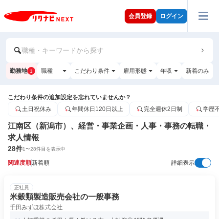
会員登録
ログイン
職種・キーワードから探す
勤務地
職種
こだわり条件
雇用形態
年収
新着のみ
1
こだわり条件の追加設定を忘れていませんか？
土日祝休み
年間休日120日以上
完全週休2日制
学歴
江南区（新潟市）、経営・事業企画・人事・事務の転職・
求人情報
28
件
1
〜
28
件目を表示中
関連度順
新着順
詳細表示
正社員
米穀類製造販売会社の一般事務
千田みずほ株式会社