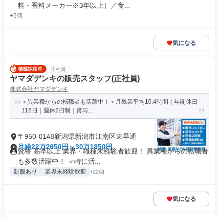
料・香料メーカー※3年以上）／食...
+5個
気になる
正社員
ヤマダデンキの販売スタッフ(正社員)
株式会社ヤマダデンキ
＜異業種からの転職者も活躍中！＞月残業平均10.4時間｜年間休日
116日｜週休2日制｜賞与...
〒950-0148新潟県新潟市江南区東早通
月給22万2650円～30万1850円
資格 高卒以上 業界・職種未経験者歓迎！ 異業種からの転職者
も多数活躍中！ ＜特に活...
制服あり
業界未経験歓迎
+22個
気になる