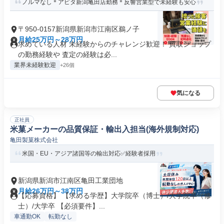
ノルマなし＊アピタ新潟亀田店勤務＊反響営業型で未経験も安心
〒950-0157新潟県新潟市江南区鵜ノ子
月給25万円～28万円
求めている人材 未経験からのチャレンジ歓迎！ 買取ショップ
の勤務経験や 査定の経験は必...
業界未経験歓迎
+26個
気になる
正社員
米菓メーカーの品質保証・輸出入担当(海外規制対応)
亀田製菓株式会社
米国・EU・アジア諸国等の輸出対応✅経験者採用
新潟県新潟市江南区亀田工業団地
月給26万円～38万円
【応募資格】 【求める学歴】大学院卒（博士）/大学院卒（修
士）/大学卒 【必須要件】...
車通勤OK
転勤なし