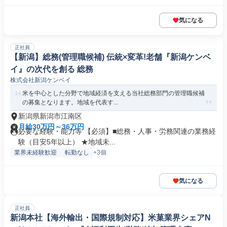
気になる
正社員
【新潟】総務(管理職候補) 伝統×変革!老舗『新潟ケンベ
イ』の次代を創る 総務
株式会社新潟ケンベイ
米を中心とした分野で地域経済を支える当社総務部門の管理職候補
の募集となります。地域を代表す...
新潟県新潟市江南区
月給30万円～36万円
必要な経験・能力等 【必須】■総務・人事・労務関連の業務経
験（目安5年以上） ★地域未...
業界未経験歓迎
転勤なし
+3個
気になる
正社員
新潟本社【海外輸出・国際規制対応】米菓業界シェアN