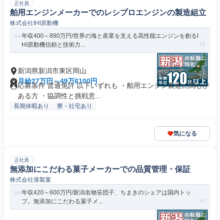
正社員
舶用エンジンメーカーでのレシプロエンジンの製造組立
株式会社IHI原動機
年収400～890万円/世界の海と産業を支える高性能エンジンを創るI
HI原動機信頼と技術力...
新潟県新潟市東区岡山
月給27万円～49万6100円
応募条件 普通免許 以下いずれも ・舶用エンジン製造に関心が
ある方 ・協調性と挑戦意...
長期休暇あり
寮・社宅あり
気になる
正社員
無添加にこだわる菓子メーカーでの品質管理・保証
株式会社港製菓
年収420～600万円/新潟名物笹団子、ちまきのシェアは国内トッ
プ。無添加にこだわる菓子メ...