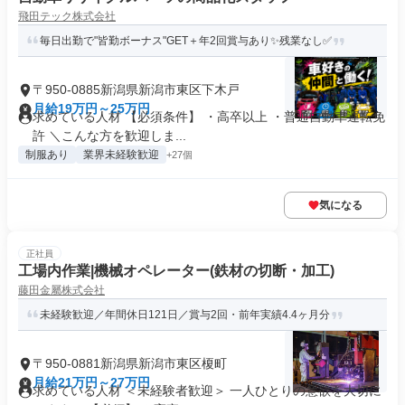
飛田テック株式会社
毎日出勤で"皆勤ボーナス"GET＋年2回賞与あり✨残業なし✅
〒950-0885新潟県新潟市東区下木戸
月給19万円～25万円
求めている人材 【必須条件】 ・高卒以上 ・普通自動車運転免
許 ＼こんな方を歓迎しま...
制服あり
業界未経験歓迎
+27個
気になる
正社員
工場内作業|機械オペレーター(鉄材の切断・加工)
藤田金屬株式会社
未経験歓迎／年間休日121日／賞与2回・前年実績4.4ヶ月分
〒950-0881新潟県新潟市東区榎町
月給21万円～27万円
求めている人材 ＜未経験者歓迎＞ 一人ひとりの意欲を大切に