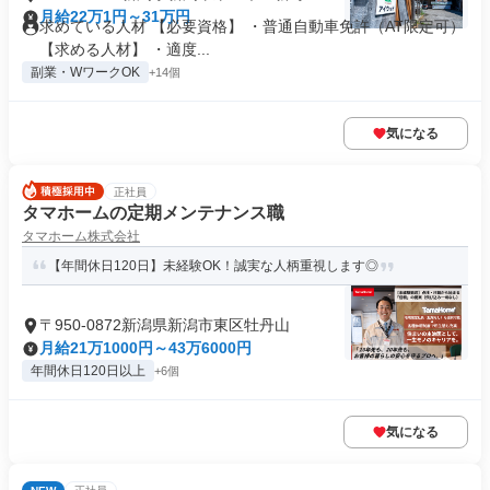
月給22万1円～31万円
求めている人材 【必要資格】 ・普通自動車免許（AT限定可）
【求める人材】 ・適度...
副業・WワークOK
+14個
気になる
正社員
タマホームの定期メンテナンス職
タマホーム株式会社
【年間休日120日】未経験OK！誠実な人柄重視します◎
〒950-0872新潟県新潟市東区牡丹山
月給21万1000円～43万6000円
年間休日120日以上
+6個
気になる