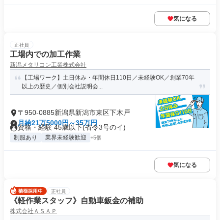
気になる
正社員
工場内での加工作業
新潟メタリコン工業株式会社
【工場ワーク】土日休み・年間休日110日／未経験OK／創業70年
以上の歴史／個別会社説明会...
〒950-0885新潟県新潟市東区下木戸
月給21万5000円～35万円
資格・経験 45歳以下(省令3号のイ)
制服あり
業界未経験歓迎
+5個
気になる
正社員
《軽作業スタッフ》自動車鈑金の補助
株式会社ＡＳＡＰ