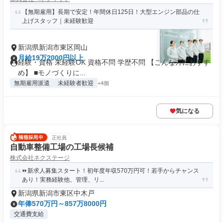
【無期雇用】長期で安定！年間休日125日！大型エンジン部品の仕
上げスタッフ｜未経験歓迎
新潟県新潟市東区岡山
月給19万2000円以上
経験・資格 未経験OK 資格不問 学歴不問 【こんな方におすす
め】 ■モノづくりに...
無期雇用派遣
未経験者歓迎
+4個
気になる
正社員
自動車整備工場の工場長候補
株式会社ネクステージ
⏩️新求人募集スタート！初年度年収570万円可！若手からチャンス
あり！実務経験他、管理、リ...
新潟県新潟市東区中木戸
年俸570万円～857万8000円
交通費支給