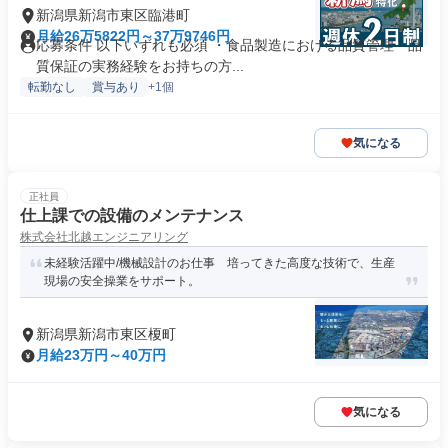
新潟県新潟市東区臨港町
月給26万5822円～37万9746円
応募条件 以下いずれも必須 ・食品製造における品質管理・品
質保証の実務経験をお持ちの方...
転勤なし
賞与あり
+1個
気になる
正社員
仕上課での設備のメンテナンス
株式会社北越エンジニアリング
未経験活躍中/機械設計のお仕事 培ってきた高度な技術で、生産
現場の安全操業をサポート。
新潟県新潟市東区榎町
月給23万円～40万円
気になる