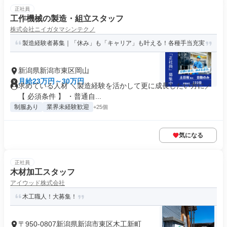
正社員
工作機械の製造・組立スタッフ
株式会社ニイガタマシンテクノ
製造経験者募集｜「休み」も「キャリア」も叶える！各種手当充実
新潟県新潟市東区岡山
月給23万円～30万円
求めている人材 ＼製造経験を活かして更に成長したい方に／
【 必須条件 】 ・普通自...
制服あり
業界未経験歓迎
+25個
気になる
正社員
木材加工スタッフ
アイウッド株式会社
木工職人！大募集！
〒950-0807新潟県新潟市東区木工新町