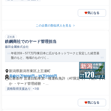
気になる
この企業の類似求人を見る
正社員
鉄鋼商社でのヤード管理担当
藤田金屬株式会社
年収359～577万円/東日本に広がるネットワークと安定した経営基
盤のもと、地域のものづく...
新潟県新潟市東区上王瀬町
月給21万9000円～35万2000円
応募条件 普通自動車第一種運転免許（AT限定可） 下記いずれ
か ・ヤード管理経験 ・...
資格取得支援あり
+3個
気になる