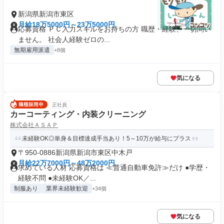
新潟県新潟市東区
月給18万5000円～23万5000円
応募資格 ＰＣ入力スキルをお持ちの方 職歴・経験、一切問い
ません。 社会人経験ゼロの...
無期雇用派遣
+8個
気になる
正社員
カーコーティング・内装クリーニング
株式会社ＡＳＡＰ
未経験OK◎単身＆目標達成手当あり！5～10万が給与にプラス
〒950-0886新潟県新潟市東区中木戸
月給22万7000円～48万2000円
求めている人材 応募資格は ≪普通自動車免許≫だけ ●学歴・
経験不問 ●未経験OK／...
制服あり
業界未経験歓迎
+34個
気になる