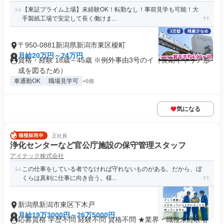
【東証プライム上場】未経験OK！転勤なし！事前見学も可能！大
手製紙工場で安定して長く働けま...
〒950-0881新潟県新潟市東区榎町
月給20万円～24万円
資格・経験 18歳～45歳 ※例外事由3号のイ（長期キャリア形
成を図るため）
車通勤OK
職場見学可
+6個
気になる
正社員
浄化センターなど官公庁施設の保守管理スタッフ
アイテック株式会社
この仕事をしている者でなければ守れないものがある。だから、ぼ
くらは真剣に仕事に向き合う。様...
新潟県新潟市東区下木戸
月給19万3000円～26万5000円
応募資格 学歴不問 経験不問 資格不問 ★業界・職種未経験者