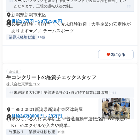
カーボンブラックを製造する化学プラントで製造業務を担当してい
ただきます。工場の運転状況の制...
新潟県新潟市東区
月給25万円～30万7500円
必要な経験・能力等 ＼＼★未経験歓迎！大手企業の安定性が
あります★／／ チームスポーツ...
業界未経験歓迎
+4個
気になる
正社員
生コンクリートの品質チェックスタッフ
株式会社東新生コン
未経験者大歓迎！要普通免許☆17時定時で残業はほぼ無し
〒950-0801新潟県新潟市東区津島屋
月給24万8000円～29万円
求めている人材 高卒以上 ※普通自動車運転免許（AT限定O
K） ※エクセルで入力や簡単...
制服あり
業界未経験歓迎
+9個