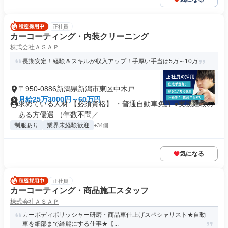
正社員
カーコーティング・内装クリーニング
株式会社ＡＳＡＰ
長期安定！経験＆スキルが収入アップ！手厚い手当は5万～10万
〒950-0886新潟県新潟市東区中木戸
月給25万3000円～60万円
求めている人材 【必須資格】 ・普通自動車免許 ●実務経験の
ある方優遇 （年数不問／...
制服あり
業界未経験歓迎
+34個
気になる
正社員
カーコーティング・商品施工スタッフ
株式会社ＡＳＡＰ
カーボディポリッシャー研磨・商品車仕上げスペシャリスト★自動
車を細部まで綺麗にする仕事★【...