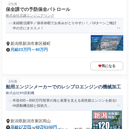
正社員
保全課での予防保全パトロール
株式会社北越エンジニアリング
未経験活躍中／保存休暇でお休みがとりやすい！／UIターンご検討
中の方にオススメ！
新潟県新潟市東区榎町
月給23万円～40万円
気になる
正社員
舶用エンジンメーカーでのレシプロエンジンの機械加工
株式会社IHI原動機
年収400～890万円/世界の海と産業を支える高性能エンジンを創るI
HI原動機信頼と技術力...
新潟県新潟市東区岡山
月給27万円～49万6100円