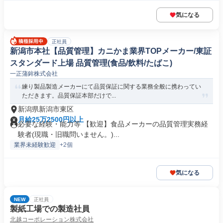
気になる
正社員
新潟市本社【品質管理】カニかま業界TOPメーカー/東証
スタンダード上場 品質管理(食品/飲料/たばこ)
一正蒲鉾株式会社
練り製品製造メーカーにて品質保証に関する業務全般に携わってい
ただきます。品質保証本部だけで...
新潟県新潟市東区
月給25万2500円以上
必要な経験・能力等 【歓迎】食品メーカーの品質管理実務経
験者(現職・旧職問いません。)...
業界未経験歓迎
+2個
気になる
NEW
正社員
製紙工場での製造社員
北越コーポレーション株式会社