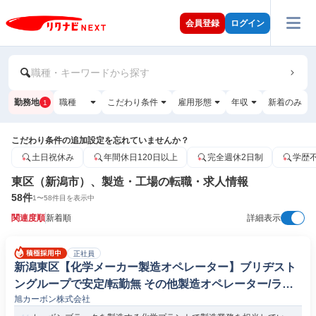
会員登録
ログイン
職種・キーワードから探す
勤務地
職種
こだわり条件
雇用形態
年収
新着のみ
1
こだわり条件の追加設定を忘れていませんか？
土日祝休み
年間休日120日以上
完全週休2日制
学歴
東区（新潟市）、製造・工場の転職・求人情報
58
件
1
〜
58
件目を表示中
関連度順
新着順
詳細表示
正社員
新潟東区【化学メーカー製造オペレーター】ブリヂスト
ングループで安定/転勤無 その他製造オペレーター/ライ
旭カーボン株式会社
ンマネージャー(機械/電気/電子製品専門職)