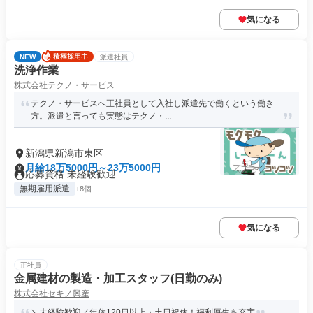
気になる
NEW
派遣社員
洗浄作業
株式会社テクノ・サービス
テクノ・サービスへ正社員として入社し派遣先で働くという働き
方。派遣と言っても実態はテクノ・...
新潟県新潟市東区
月給18万5000円～23万5000円
応募資格 未経験歓迎
無期雇用派遣
+8個
気になる
正社員
金属建材の製造・加工スタッフ(日勤のみ)
株式会社セキノ興産
＼未経験歓迎／年休120日以上・土日祝休！福利厚生も充実