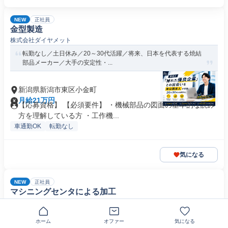
NEW
正社員
金型製造
株式会社ダイヤメット
転勤なし／土日休み／20～30代活躍／将来、日本を代表する焼結
部品メーカー／大手の安定性・...
新潟県新潟市東区小金町
月給21万円
【応募資格】 【必須要件】 ・機械部品の図面の基本的な読み
方を理解している方 ・工作機...
車通勤OK
転勤なし
気になる
NEW
正社員
マシニングセンタによる加工
長谷川工業株式会社
転勤なし／土日休み／半導体用製品の機械加工／製造管理／年間休
ホーム
オファー
気になる
日125日