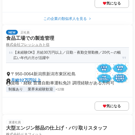
気になる
この企業の類似求人を見る
NEW
正社員
食品工場での製造管理
株式会社フレッシュカト信
【未経験OK】月給30万円以上／日勤・夜勤交替勤務／20代～の幅
広い年代の方が活躍中
〒950-0064新潟県新潟市東区松島
月給32万円以上
資格・経験 普通自動車運転免許 調理経験がある方尚可
制服あり
業界未経験歓迎
+12個
気になる
派遣社員
大型エンジン部品の仕上げ・バリ取りスタッフ
株式会社ベネフィット