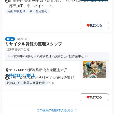
応募条件 普通免許 以下いずれも ・舶用・陸発電用エンジンの
部品加工、車・バイク・メ...
長期休暇あり
寮・社宅あり
気になる
NEW
契約社員
リサイクル資源の整理スタッフ
北越環境株式会社
✅賞与年2回あり✅未経験歓迎✅残業なし✅軽作業中心
〒950-0871新潟県新潟市東区山木戸
時給1150円以上
求めている人材 ✅学歴不問 ✅未経験歓迎
制服あり
業界未経験歓迎
+26個
気になる
この企業の類似求人を見る