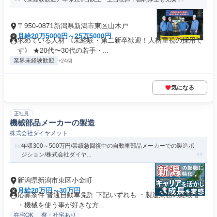
〒950-0871新潟県新潟市東区山木戸
月給20万5000円～25万5000円
求めている人材 《未経験・第二新卒歓迎！人柄重視の採用で
す》 ★20代〜30代の若手・...
業界未経験歓迎
+24個
気になる
正社員
機械部品メーカーの製造
株式会社ダイヤメット
年収300～500万円/業績急回復中の自動車部品メーカーでの製造ポ
ジション/株式会社ダイヤ...
新潟県新潟市東区小金町
月給20万円～30万円
応募条件 普通自動車免許 下記いずれも ・製造業務の経験者
・機械を使う事が好きな方...
在宅OK
寮・社宅あり