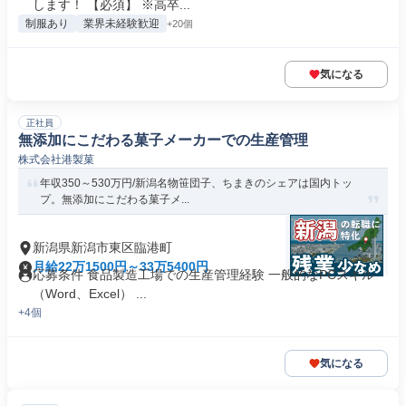
します！ 【必須】 ※高卒...
制服あり
業界未経験歓迎
+20個
気になる
正社員
無添加にこだわる菓子メーカーでの生産管理
株式会社港製菓
年収350～530万円/新潟名物笹団子、ちまきのシェアは国内トッ
プ。無添加にこだわる菓子メ...
新潟県新潟市東区臨港町
月給22万1500円～33万5400円
応募条件 食品製造工場での生産管理経験 一般的なPCスキル
（Word、Excel） ...
+4個
気になる