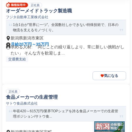
正社員
オーダーメイドトラック製造職
フジタ自動車工業株式会社
1台1台が"世界に一つ"。全国数社しかできない特殊技術で、日本の
物流を支えるモノづくり。
新潟県新潟市東区
月給20万円～35万円
求める人材: 「同じことの繰り返しより、常に新しい挑戦がし
たい」 そんな方を歓迎しま...
交通費支給
気になる
正社員
食品メーカーの生産管理
サトウ食品株式会社
年収420～615万円/業界TOPシェアを誇る食品メーカーでの生産管
理ポジション/サトウ食...