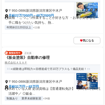
〒950-0886新潟県新潟市東区中木戸
月給22万7000円～48万2000円
資格 ・こつこつ作業することが好きな方 ・お車が好きな方 ・
手に職をつけたい気持ち、熱...
年間休日120日以上
+11個
気になる
正社員
《板金塗装》自動車の修理
株式会社ＡＳＡＰ
≪経験者は即戦力≫目標達成で月10万プラスも！備品支給！
〒950-0886新潟県新潟市東区中木戸
月給31万円～65万円
求めている人材 必須資格は【普通運転免許】 ＼20代30代40代
活躍中／ ◎鈑金...
制服あり
業界未経験歓迎
+34個