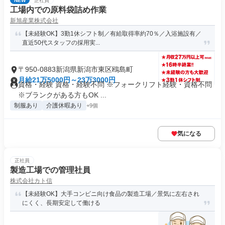
NEW
正社員
工場内での原料袋詰め作業
新旭産業株式会社
【未経験OK】3勤1休シフト制／有給取得率約70％／入浴施設有／
直近50代スタッフの採用実...
〒950-0883新潟県新潟市東区鴎島町
月給21万5000円～23万3000円
資格・経験 資格・経験不問 ※フォークリフト経験・資格不問
※ブランクがある方もOK ...
制服あり
介護休暇あり
+9個
気になる
正社員
製造工場での管理社員
株式会社カト信
【未経験OK】大手コンビニ向け食品の製造工場／景気に左右され
にくく、長期安定して働ける