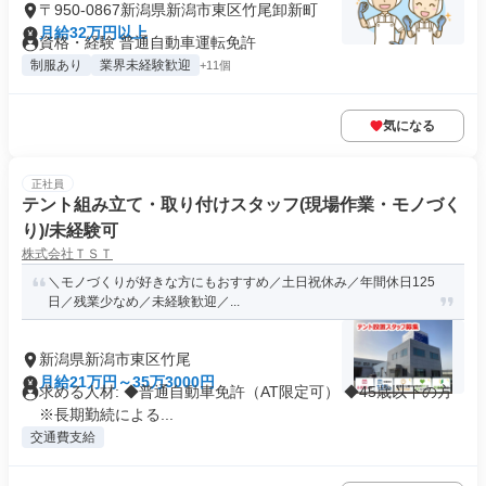
〒950-0867新潟県新潟市東区竹尾卸新町
月給32万円以上
資格・経験 普通自動車運転免許
制服あり
業界未経験歓迎
+11個
気になる
正社員
テント組み立て・取り付けスタッフ(現場作業・モノづく
り)/未経験可
株式会社ＴＳＴ
＼モノづくりが好きな方にもおすすめ／土日祝休み／年間休日125
日／残業少なめ／未経験歓迎／...
新潟県新潟市東区竹尾
月給21万円～35万3000円
求める人材: ◆普通自動車免許（AT限定可） ◆45歳以下の方
※長期勤続による...
交通費支給