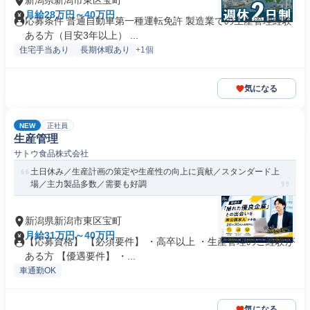
新潟県新潟市東区宝町
月給28万円～40万円
応募条件 普通自動車第一種運転免許 製造業での生産管理経験
ある方（目安3年以上） ...
住宅手当あり
長期休暇あり
+1個
気になる
NEW
正社員
生産管理
サトウ食品株式会社
土日休み／生産計画の策定や生産性の向上に貢献／スタンダード上
場／主力製品多数／需要も好調
新潟県新潟市東区宝町
月給31万円～40万円
【応募資格】 【必須要件】 ・高卒以上 ・生産管理のご経験が
ある方 【優遇要件】 ・...
車通勤OK
気になる