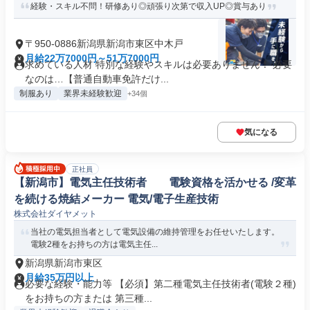
経験・スキル不問！研修あり◎頑張り次第で収入UP◎賞与あり
〒950-0886新潟県新潟市東区中木戸
月給22万7000円～51万7000円
求めている人材 特別な経験やスキルは必要ありません！ 必要
なのは…【普通自動車免許だけ...
制服あり
業界未経験歓迎
+34個
気になる
正社員
【新潟市】電気主任技術者 電験資格を活かせる /変革
を続ける焼結メーカー 電気/電子生産技術
株式会社ダイヤメット
当社の電気担当者として電気設備の維持管理をお任せいたします。
電験2種をお持ちの方は電気主任...
新潟県新潟市東区
月給35万円以上
必要な経験・能力等 【必須】第二種電気主任技術者(電験２種)
をお持ちの方または 第三種...