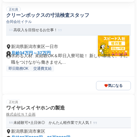
正社員
クリーンボックスの寸法検査スタッフ
合同会社イテル
高収入を目指せるお仕事！
新潟県新潟市東区一日市
月給34万円～37万円
求める人材: 未経験OK＆即日入寮可能！ 新しい環境で、手に
職をつけながら働きません...
即日勤務OK
交通費支給
気になる
正社員
ワイヤレスイヤホンの製造
株式会社ＮＴ企画
未経験可×土日休◎ かんたん軽作業で大人気！
新潟県新潟市東区