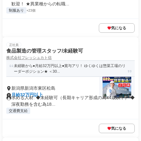
歓迎！ ★異業種からの転職...
制服あり
+23個
気になる
正社員
食品製造の管理スタッフ/未経験可
株式会社フレッシュカト信
未経験から●月給32万円以上●賞与アリ！ ゆくゆくは惣菜工場のリ
ーダーポジション★ ＜30...
新潟県新潟市東区松島
月給32万円以上
求める人材: ◆未経験可（長期キャリア形成の為44歳以下） ◆
深夜勤務を含む為18...
交通費支給
気になる