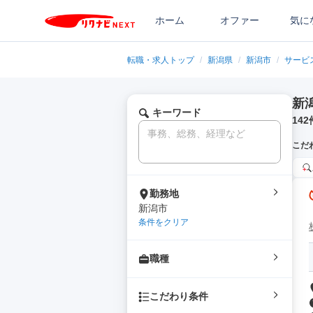
ホーム
オファー
気に
転職・求人トップ
/
新潟県
/
新潟市
/
サービ
新
キーワード
142
こだ
勤務地
新潟市
条件をクリア
職種
こだわり条件