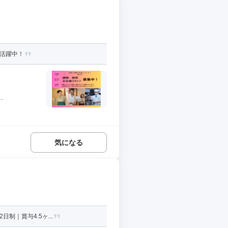
が活躍中！
.
気になる
制｜賞与4.5ヶ...