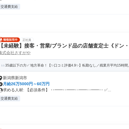
交通費支給
正社員
【未経験】接客・営業/ブランド品の店舗査定士《ドン
株式会社さすがや
35歳以下の方✅ 地方革命！【✨口コミ評価4.9✨】転勤なし／残業月平均15時間／
新潟県新潟市
月給26万5000円～60万円
求める人材: 【必須条件】 ･･━━･･━━･･━━･･━━･･ ✅...
交通費支給