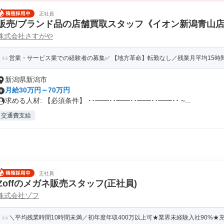
正社員
販売/ブランド品の店舗買取スタッフ《イオン新潟青山
株式会社さすがや
営業・サービス業での経験者の募集✅ 【地方革命】転勤なし／残業月平均15時間／
新潟県新潟市
月給30万円～70万円
求める人材: 【必須条件】 ･･━━･･━━･･━━･･━━･･ ~...
交通費支給
正社員
Zoffのメガネ販売スタッフ(正社員)
株式会社ゾフ
＼平均残業時間10時間未満／初年度年収400万以上可★業界未経験入社90%★充実