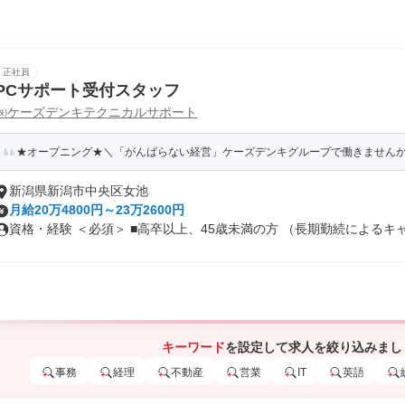
正社員
PCサポート受付スタッフ
㈱ケーズデンキテクニカルサポート
★オープニング★＼「がんばらない経営」ケーズデンキグループで働きません
新潟県新潟市中央区女池
月給20万4800円～23万2600円
資格・経験 ＜必須＞ ■高卒以上、45歳未満の方 （長期勤続によるキャ.
キーワード
を設定して求人を絞り込みまし
事務
経理
不動産
営業
IT
英語