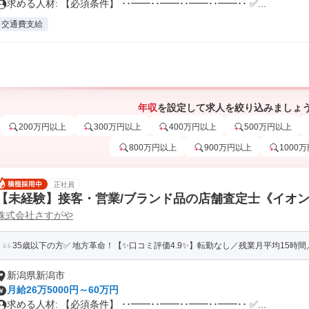
求める人材: 【必須条件】 ･･━━･･━━･･━━･･━━･･ ✅...
交通費支給
年収
を設定して求人を絞り込みましょ
200万円以上
300万円以上
400万円以上
500万円以上
800万円以上
900万円以上
1000
正社員
【未経験】接客・営業/ブランド品の店舗査定士《イオ
株式会社さすがや
35歳以下の方✅ 地方革命！【✨口コミ評価4.9✨】転勤なし／残業月平均15時間／
新潟県新潟市
月給26万5000円～60万円
求める人材: 【必須条件】 ･･━━･･━━･･━━･･━━･･ ✅...