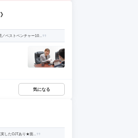
店》
ベストベンチャー10...
気になる
したOJTあり★面...