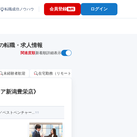
会員登録
ログイン
転職成功ノウハウ
無料
の転職・求人情報
関連度順
新着順
詳細表示
未経験者歓迎
在宅勤務（リモートワーク）OK
家賃補助・住宅手当
シア新潟豊栄店》
ベストベンチャー...