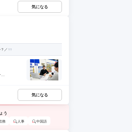
気になる
か？／
..
気になる
ょう
総務
人事
中国語