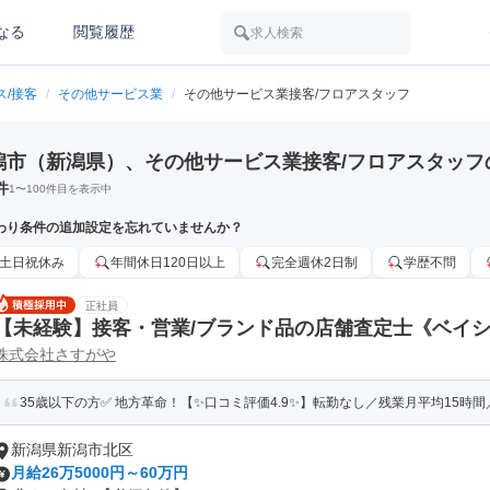
なる
閲覧履歴
求人検索
ス/接客
/
その他サービス業
/
その他サービス業接客/フロアスタッフ
潟市（新潟県）、その他サービス業接客/フロアスタッフ
件
1
〜
100
件目を表示中
わり条件の追加設定を忘れていませんか？
土日祝休み
年間休日120日以上
完全週休2日制
学歴不問
正社員
【未経験】接客・営業/ブランド品の店舗査定士《ベイ
株式会社さすがや
35歳以下の方✅ 地方革命！【✨口コミ評価4.9✨】転勤なし／残業月平均15時間／
新潟県新潟市北区
月給26万5000円～60万円