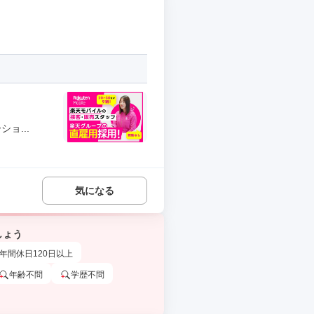
ョ...
気になる
しょう
年間休日120日以上
年齢不問
学歴不問