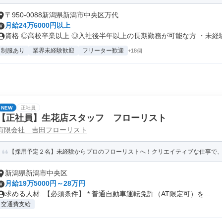
〒950-0088新潟県新潟市中央区万代
月給24万6000円以上
資格 ◎高校卒業以上 ◎入社後半年以上の長期勤務が可能な方 ・未経験.
制服あり
業界未経験歓迎
フリーター歓迎
+18個
NEW
正社員
【正社員】生花店スタッフ フローリスト
有限会社 吉田フローリスト
【採用予定２名】未経験からプロのフローリストへ！クリエイティブな仕事で、一
新潟県新潟市中央区
月給19万5000円～28万円
求める人材: 【必須条件】 * 普通自動車運転免許（AT限定可）を...
交通費支給