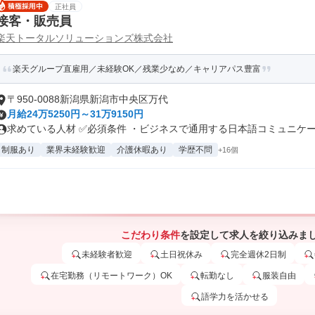
正社員
接客・販売員
楽天トータルソリューションズ株式会社
楽天グループ直雇用／未経験OK／残業少なめ／キャリアパス豊富
〒950-0088新潟県新潟市中央区万代
月給24万5250円～31万9150円
求めている人材 ✅必須条件 ・ビジネスで通用する日本語コミュニケーシ
制服あり
業界未経験歓迎
介護休暇あり
学歴不問
+16個
こだわり条件
を設定して求人を絞り込みま
未経験者歓迎
土日祝休み
完全週休2日制
在宅勤務（リモートワーク）OK
転勤なし
服装自由
語学力を活かせる