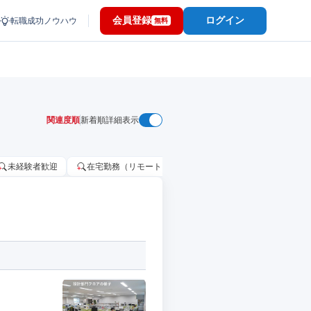
会員登録
ログイン
転職成功ノウハウ
無料
関連度順
新着順
詳細表示
未経験者歓迎
在宅勤務（リモートワーク）OK
家賃補助・住宅手当