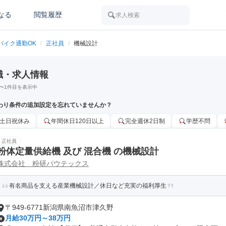
なる
閲覧履歴
求人検索
バイク通勤OK
/
正社員
/
機械設計
職・求人情報
〜
1
件目を表示中
わり条件の追加設定を忘れていませんか？
土日祝休み
年間休日120日以上
完全週休2日制
学歴不問
正社員
粉体定量供給機 及び 混合機 の機械設計
株式会社 粉研パウテックス
有名商品を支える産業機械設計／休日など充実の福利厚生
〒949-6771新潟県南魚沼市津久野
月給30万円～38万円