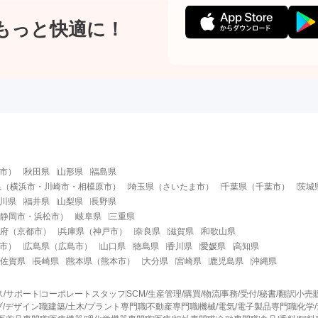
もっと快適に！
市
）
秋田県
山形県
福島県
県
（
横浜市
・
川崎市
・
相模原市
）
埼玉県
（
さいたま市
）
千葉県
（
千葉市
）
茨城
川県
福井県
山梨県
長野県
静岡市
・
浜松市
）
岐阜県
三重県
府
（
京都市
）
兵庫県
（
神戸市
）
奈良県
滋賀県
和歌山県
市
）
広島県
（
広島市
）
山口県
徳島県
香川県
愛媛県
高知県
佐賀県
長崎県
熊本県
（
熊本市
）
大分県
宮崎県
鹿児島県
沖縄県
ス/サポート
コーポレートスタッフ
SCM/生産管理/購買/物流
事務/受付/秘書/翻訳
小売
/デザイン職
建築/土木/プラント専門職
不動産専門職
機械/電気/電子製品専門職
化学