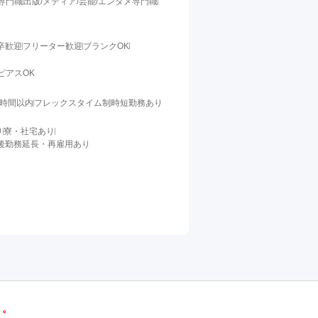
料専門職
出版/メディア/芸能/エンタメ専門職
卒歓迎
フリーター歓迎
ブランクOK
ピアスOK
0時間以内
フレックスタイム制
時短勤務あり
り
寮・社宅あり
後勤務延長・再雇用あり