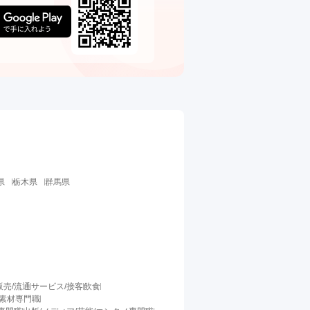
県
栃木県
群馬県
販売/流通
サービス/接客
飲食
/素材専門職