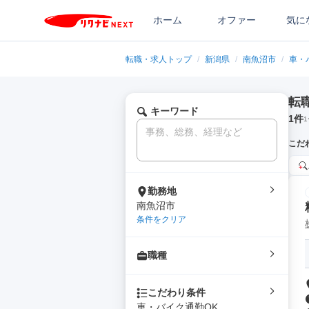
ホーム
オファー
気に
転職・求人トップ
/
新潟県
/
南魚沼市
/
車・
転
キーワード
1
件
1
こだ
勤務地
南魚沼市
条件をクリア
職種
こだわり条件
車・バイク通勤OK