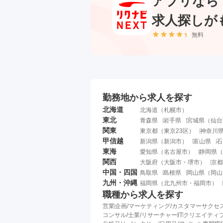
アプリなら
求人探しが
無料
勤務地から求人を探す
北海道
北海道
（
札幌市
）
東北
青森県
岩手県
宮城県
（
仙台
関東
東京都
（
東京23区
）
神奈川
甲信越
新潟県
（
新潟市
）
富山県
石
東海
愛知県
（
名古屋市
）
静岡県
（
関西
大阪府
（
大阪市
・
堺市
）
京都
中国・四国
鳥取県
島根県
岡山県
（
岡山
九州・沖縄
福岡県
（
北九州市
・
福岡市
）
職種から求人を探す
営業
企画/マーケティング/カスタマーサクセ
コンサル/士業/リサーチャー
IT
クリエイティブ