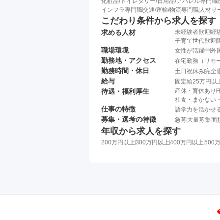
化粧品/トイレタリー/日用品/アパレル専門職
インフラ専門職
交通/運輸/物流専門職
人材サ
こだわり条件から求人を探す
求める人材
未経験者歓迎
経
子育て世代歓迎
職場環境
女性が活躍中
外
勤務地・アクセス
在宅勤務（リモ
勤務時間・休日
土日祝休み
完全
給与
固定給25万円以
待遇・福利厚生
産休・育休あり
社食・まかない
仕事の特徴
語学力を活かせ
募集・選考の特徴
急募
大量募集
面
年収から求人を探す
200万円以上
300万円以上
400万円以上
500