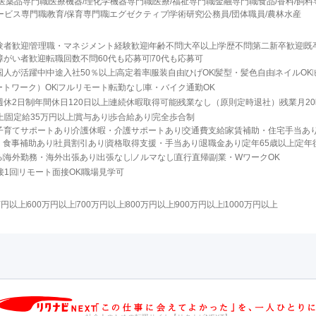
医薬品専門職
医療機器/理化学機器専門職
医療/福祉専門職
金融専門職
食品/香料/飼
ービス専門職
教育/保育専門職
エグゼクティブ
学術研究
公務員/団体職員/農林水産
験者歓迎
管理職・マネジメント経験歓迎
年齢不問
大卒以上
学歴不問
第二新卒歓迎
既
障がい者歓迎
転職回数不問
60代も応募可
70代も応募可
国人が活躍中
中途入社50％以上
高定着率
服装自由
ひげOK
髪型・髪色自由
ネイルOK
ートワーク）OK
フルリモート
転勤なし
車・バイク通勤OK
週休2日制
年間休日120日以上
連続休暇取得可能
残業なし（原則定時退社）
残業月2
上
固定給35万円以上
賞与あり
歩合給あり
完全歩合制
子育てサポートあり
介護休暇・介護サポートあり
交通費支給
家賃補助・住宅手当あ
・食事補助あり
社員割引あり
資格取得支援・手当あり
退職金あり
定年65歳以上
定年
る
海外勤務・海外出張あり
出張なし
ノルマなし
直行直帰
副業・WワークOK
接1回
リモート面接OK
職場見学可
万円以上
600万円以上
700万円以上
800万円以上
900万円以上
1000万円以上