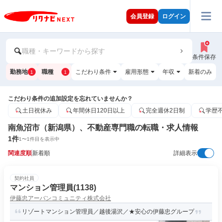
会員登録
ログイン
職種・キーワードから探す
条件保存
勤務地
職種
こだわり条件
雇用形態
年収
新着のみ
1
1
こだわり条件の追加設定を忘れていませんか？
土日祝休み
年間休日120日以上
完全週休2日制
学歴
南魚沼市（新潟県）、不動産専門職の転職・求人情報
1
件
1
〜
1
件目を表示中
関連度順
新着順
詳細表示
契約社員
マンション管理員(1138)
伊藤忠アーバンコミュニティ株式会社
リゾートマンション管理員／越後湯沢／★安心の伊藤忠グループ