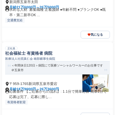
新潟県五泉市太田
月給21万6000円～26万5000円
求める人材: 募集職種 正看護師 ●年齢不問 ●ブランクOK ●既
卒・第二新卒OK ...
交通費支給
気になる
正社員
社会福祉士 有資格者 病院
医療法人社団真仁会 南部郷厚生病院
＜年間休日120日＞病院にて医療ソーシャルワーカーのお仕事です
＠五泉市
〒959-1765新潟県五泉市愛宕
月給18万9000円～26万3600円
応募条件 【ご応募からの流れ】: 1.1分で簡単応募 簡単1分で
応募は完了、応募に際し...
有資格者歓迎