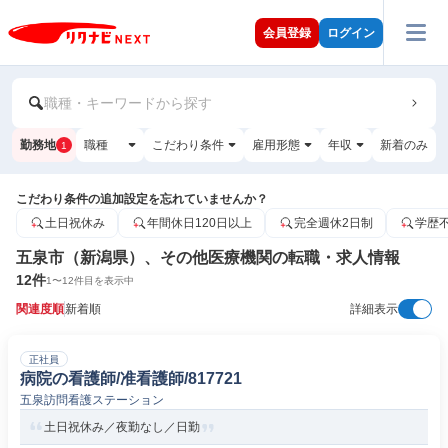
会員登録
ログイン
職種・キーワードから探す
勤務地
職種
こだわり条件
雇用形態
年収
新着のみ
1
こだわり条件の追加設定を忘れていませんか？
土日祝休み
年間休日120日以上
完全週休2日制
学歴
五泉市（新潟県）、その他医療機関の転職・求人情報
12
件
1
〜
12
件目を表示中
関連度順
新着順
詳細表示
正社員
病院の看護師/准看護師/817721
五泉訪問看護ステーション
土日祝休み／夜勤なし／日勤