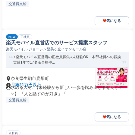
交通費支給
気になる
NEW
正社員
楽天モバイル直営店でのサービス提案スタッフ
楽天モバイル ジョーシン登美ヶ丘イオンモール店
⭐️楽天モバイル直営店の正社員募集⭐️未経験OK・本部社員への転換
実績1年で17名＆合格率...
奈良県生駒市鹿畑町
月給21万円以上
求める人材: 【未経験から新しい一歩を踏み出しませんか？
✨】 「人と話すのが好き」「...
交通費支給
気になる
正社員