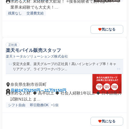
求める人材: 未経験者大歓迎！ ⭐接客経験者であればOK！ ※
業界未経験でも大丈夫！...
残業なし
交通費支給
気になる
正社員
楽天モバイル販売スタッフ
楽天トータルソリューションズ株式会社
安定大企業、楽天グループの正社員！高いインセンティブ率！キャ
リアアップ、ライフワークバラン...
奈良県生駒市谷田町
月給24万5250円～31万9150円
求める人材: ◆ 高卒以上 ◆ 社会人経験1年以上 ◆ 日本語能力
試験N1以上 ま...
シフト自由
即日勤務OK
+1個
気になる