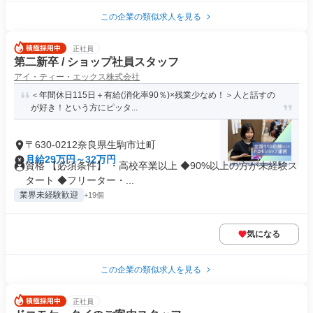
この企業の類似求人を見る
正社員
第二新卒 / ショップ社員スタッフ
アイ・ティー・エックス株式会社
＜年間休日115日＋有給(消化率90％)×残業少なめ！＞人と話すの
が好き！という方にピッタ...
〒630-0212奈良県生駒市辻町
月給29万円～32万円
資格 【必須条件】 ・高校卒業以上 ◆90%以上の方が未経験ス
タート ◆フリーター・...
業界未経験歓迎
+19個
気になる
この企業の類似求人を見る
正社員