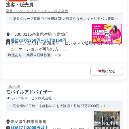
接客・販売員
楽天トータルソリューションズ株式会社
楽天グループ直雇用／未経験OK／残業少なめ／キャリアパス豊富
〒630-0115奈良県生駒市鹿畑町
月給24万5250円～31万9150円
求めている人材 ✅必須条件 ・ビジネスで通用する日本語コミ
ュニケーションが可能な方 ・...
制服あり
業界未経験歓迎
+18個
気になる
契約社員
モバイルアドバイザー
SBモバイルサービス株式会社
完全週休3日制！未経験の方も大歓迎！月給27万2000円～！
奈良県生駒市鹿畑町
月給27万2000円以上