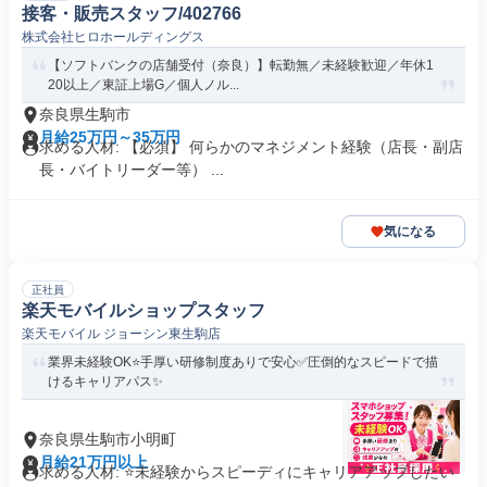
接客・販売スタッフ/402766
株式会社ヒロホールディングス
【ソフトバンクの店舗受付（奈良）】転勤無／未経験歓迎／年休1
20以上／東証上場G／個人ノル...
奈良県生駒市
月給25万円～35万円
求める人材: 【必須】 何らかのマネジメント経験（店長・副店
長・バイトリーダー等） ...
気になる
正社員
楽天モバイルショップスタッフ
楽天モバイル ジョーシン東生駒店
業界未経験OK⭐️手厚い研修制度ありで安心✅圧倒的なスピードで描
けるキャリアパス✨
奈良県生駒市小明町
月給21万円以上
求める人材: ⭐未経験からスピーディにキャリアアップしたい