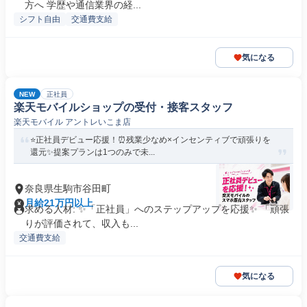
方へ 学歴や通信業界の経...
シフト自由
交通費支給
気になる
NEW
正社員
楽天モバイルショップの受付・接客スタッフ
楽天モバイル アントレいこま店
⭐正社員デビュー応援！⏰残業少なめ×インセンティブで頑張りを
還元✨提案プランは1つのみで未...
奈良県生駒市谷田町
月給21万円以上
求める人材: ✨「正社員」へのステップアップを応援✨ 「頑張
りが評価されて、収入も...
交通費支給
気になる