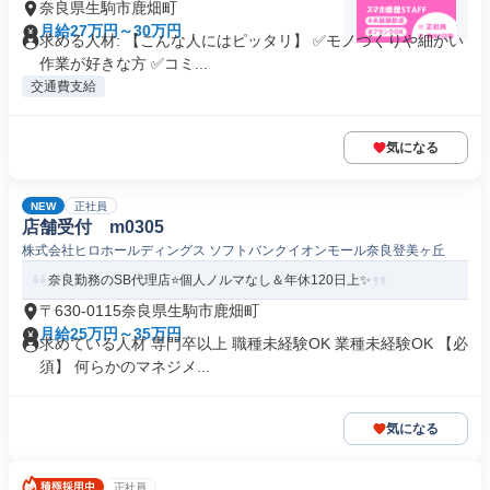
奈良県生駒市鹿畑町
月給27万円～30万円
求める人材: 【こんな人にはピッタリ】 ✅モノづくりや細かい
作業が好きな方 ✅コミ...
交通費支給
気になる
NEW
正社員
店舗受付 m0305
株式会社ヒロホールディングス ソフトバンクイオンモール奈良登美ヶ丘
奈良勤務のSB代理店⭐️個人ノルマなし＆年休120日上✨
〒630-0115奈良県生駒市鹿畑町
月給25万円～35万円
求めている人材 専門卒以上 職種未経験OK 業種未経験OK 【必
須】 何らかのマネジメ...
気になる
正社員