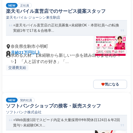
NEW
正社員
楽天モバイル直営店でのサービス提案スタッフ
楽天モバイル ジョーシン東生駒店
⭐️楽天モバイル直営店の正社員募集⭐️未経験OK・本部社員への転換
実績1年で17名＆合格率...
奈良県生駒市小明町
月給21万円以上
求める人材: 【未経験から新しい一歩を踏み出しませんか？
✨】 「人と話すのが好き」「...
交通費支給
気になる
NEW
契約社員
ソフトバンクショップの接客・販売スタッフ
ソフトバンク株式会社
⭐️Web面接1回でスピード内定＆大量採用中❗️年間休日124日＆年2回
賞与✨未経験OKス...