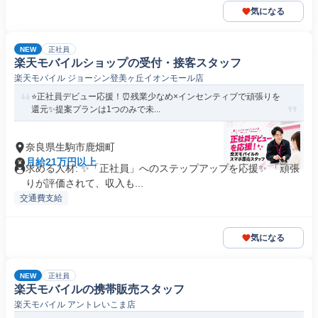
気になる
NEW
正社員
楽天モバイルショップの受付・接客スタッフ
楽天モバイル ジョーシン登美ヶ丘イオンモール店
⭐正社員デビュー応援！⏰残業少なめ×インセンティブで頑張りを
還元✨提案プランは1つのみで未...
奈良県生駒市鹿畑町
月給21万円以上
求める人材: ✨「正社員」へのステップアップを応援✨ 「頑張
りが評価されて、収入も...
交通費支給
気になる
NEW
正社員
楽天モバイルの携帯販売スタッフ
楽天モバイル アントレいこま店