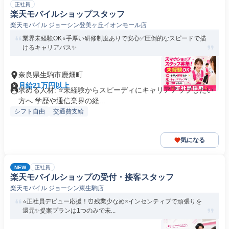
正社員
楽天モバイルショップスタッフ
楽天モバイル ジョーシン登美ヶ丘イオンモール店
業界未経験OK⭐️手厚い研修制度ありで安心✅圧倒的なスピードで描
けるキャリアパス✨
奈良県生駒市鹿畑町
月給21万円以上
求める人材: ⭐未経験からスピーディにキャリアアップしたい
方へ 学歴や通信業界の経...
シフト自由
交通費支給
気になる
NEW
正社員
楽天モバイルショップの受付・接客スタッフ
楽天モバイル ジョーシン東生駒店
⭐正社員デビュー応援！⏰残業少なめ×インセンティブで頑張りを
還元✨提案プランは1つのみで未...