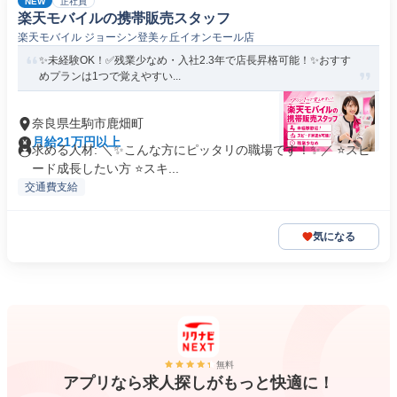
NEW
正社員
楽天モバイルの携帯販売スタッフ
楽天モバイル ジョーシン登美ヶ丘イオンモール店
✨未経験OK！✅残業少なめ・入社2.3年で店長昇格可能！✨おすす
めプランは1つで覚えやすい...
奈良県生駒市鹿畑町
月給21万円以上
求める人材: ＼✨こんな方にピッタリの職場です！✨／ ⭐スピ
ード成長したい方 ⭐スキ...
交通費支給
気になる
無料
アプリなら求人探しがもっと快適に！