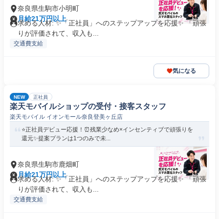
奈良県生駒市小明町
月給21万円以上
求める人材: ✨「正社員」へのステップアップを応援✨ 「頑張
りが評価されて、収入も...
交通費支給
気になる
NEW
正社員
楽天モバイルショップの受付・接客スタッフ
楽天モバイル イオンモール奈良登美ヶ丘店
⭐正社員デビュー応援！⏰残業少なめ×インセンティブで頑張りを
還元✨提案プランは1つのみで未...
奈良県生駒市鹿畑町
月給21万円以上
求める人材: ✨「正社員」へのステップアップを応援✨ 「頑張
りが評価されて、収入も...
交通費支給