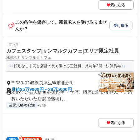
気になる
この条件を保存して、新着求人を受け取りませ
受け取る
んか？
正社員
カフェスタッフ|サンマルクカフェ|エリア限定社員
株式会社サンマルクカフェ
転勤なし｜同じ店舗で長く働ける正社員。賞与年2回＋決算賞与
〒630-0245奈良県生駒市北新町
月給25万9000円～29万5000円
求めている人材 ■ 必須条件 ・学歴、職歴は問いません ・ご応
募いただいた店舗で継続し...
業界未経験歓迎
+37個
気になる
NEW
正社員