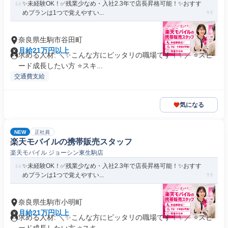
✨未経験OK！✅残業少なめ・入社2.3年で店長昇格可能！✨おすす
めプランは1つで覚えやすい...
奈良県生駒市谷田町
月給21万円以上
求める人材: ＼✨こんな方にピッタリの職場です！✨／ ⭐スピ
ード成長したい方 ⭐スキ...
交通費支給
気になる
NEW
正社員
楽天モバイルの携帯販売スタッフ
楽天モバイル ジョーシン東生駒店
✨未経験OK！✅残業少なめ・入社2.3年で店長昇格可能！✨おすす
めプランは1つで覚えやすい...
奈良県生駒市小明町
月給21万円以上
求める人材: ＼✨こんな方にピッタリの職場です！✨／ ⭐スピ