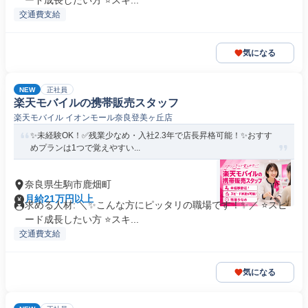
ード成長したい方 ⭐スキ...
交通費支給
気になる
NEW
正社員
楽天モバイルの携帯販売スタッフ
楽天モバイル イオンモール奈良登美ヶ丘店
✨未経験OK！✅残業少なめ・入社2.3年で店長昇格可能！✨おすす
めプランは1つで覚えやすい...
奈良県生駒市鹿畑町
月給21万円以上
求める人材: ＼✨こんな方にピッタリの職場です！✨／ ⭐スピ
ード成長したい方 ⭐スキ...
交通費支給
気になる