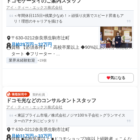
ドコモケータイのご案内スタッフ
アイ・ティー・エックス株式会社
＜年間休日115日×残業少なめ！＞頑張り次第でスピード昇進もア
リ！理想のキャリアを描ける
〒630-0212奈良県生駒市辻町
月給29万円～32万円
資格 【必須条件】 ・高校卒業以上 ◆90%以上の方が未経験ス
タート ◆フリーター・...
業界未経験歓迎
+19個
気になる
契約社員
ドコモ光などのコンサルタントスタッフ
アイ・ティー・エックス株式会社
＜東証プライム市場／株式会社ノジマ100％子会社＞グランマイス
ターのアナタにピッタリ！
〒630-0212奈良県生駒市辻町
月給31万円～33万円
資格 ■高校卒業以上 ■ドコモショップ3年以上経験者 ＜こんな