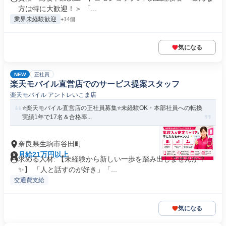
方は特に大歓迎！＞ 「...
業界未経験歓迎
+14個
気になる
NEW
正社員
楽天モバイル直営店でのサービス提案スタッフ
楽天モバイル アントレいこま店
⭐️楽天モバイル直営店の正社員募集⭐️未経験OK・本部社員への転換
実績1年で17名＆合格率...
奈良県生駒市谷田町
月給21万円以上
求める人材: 【未経験から新しい一歩を踏み出しませんか？
✨】 「人と話すのが好き」「...
交通費支給
気になる