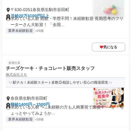
〒630-0251奈良県生駒市谷田町
月給20万4100円以上
求めている人材 経験・学歴不問！未経験歓迎 長期思考のフリ
ーターさん大歓迎！ 「全国...
業界未経験歓迎
+24個
気になる
派遣社員
チーズケーキ・チョコレート販売スタッフ
株式会社３Ｎ
駅チカ！未経験スタート多数😊相談しやすい安心の職場環境
奈良県生駒市谷田町
時給1400円～1500円
求めている人材 *+:｡未経験の方も人柄重視で面接中～+:｡ 「ち
ょっとやってみようか...
業界未経験歓迎
+28個