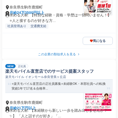
奈良県生駒市鹿畑町
月給24万3500円以上
求める人材: 【特別な経験・資格・学歴は一切問いません！】
⭐人と接するのが好きな方...
社員登用あり
交通費支給
気になる
この企業の類似求人を見る
NEW
正社員
楽天モバイル直営店でのサービス提案スタッフ
楽天モバイル イオンモール奈良登美ヶ丘店
⭐️楽天モバイル直営店の正社員募集⭐️未経験OK・本部社員への転換
実績1年で17名＆合格率...
奈良県生駒市鹿畑町
月給21万円以上
求める人材: 【未経験から新しい一歩を踏み出しませんか？
✨】 「人と話すのが好き」「...