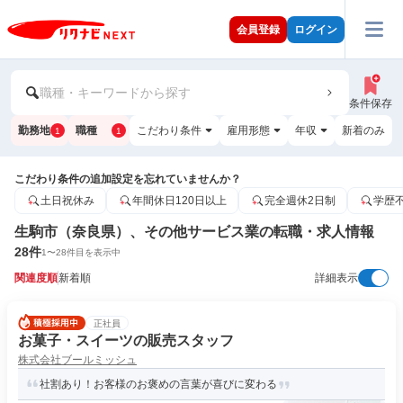
会員登録
ログイン
職種・キーワードから探す
条件保存
勤務地
職種
こだわり条件
雇用形態
年収
新着のみ
1
1
こだわり条件の追加設定を忘れていませんか？
土日祝休み
年間休日120日以上
完全週休2日制
学歴
生駒市（奈良県）、その他サービス業の転職・求人情報
28
件
1
〜
28
件目を表示中
関連度順
新着順
詳細表示
正社員
お菓子・スイーツの販売スタッフ
株式会社ブールミッシュ
社割あり！お客様のお褒めの言葉が喜びに変わる