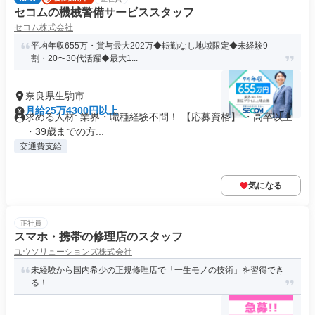
セコムの機械警備サービススタッフ
セコム株式会社
平均年収655万・賞与最大202万◆転勤なし地域限定◆未経験9
割・20〜30代活躍◆最大1...
奈良県生駒市
月給25万4300円以上
求める人材: 業界・職種経験不問！ 【応募資格】 ・高卒以上
・39歳までの方...
交通費支給
気になる
正社員
スマホ・携帯の修理店のスタッフ
ユウソリューションズ株式会社
未経験から国内希少の正規修理店で「一生モノの技術」を習得でき
る！