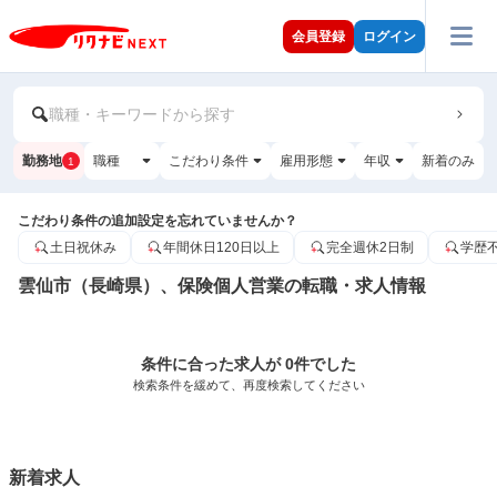
会員登録
ログイン
職種・キーワードから探す
勤務地
職種
こだわり条件
雇用形態
年収
新着のみ
1
こだわり条件の追加設定を忘れていませんか？
土日祝休み
年間休日120日以上
完全週休2日制
学歴
雲仙市（長崎県）、保険個人営業の転職・求人情報
条件に合った求人が 0件でした
検索条件を緩めて、再度検索してください
新着求人