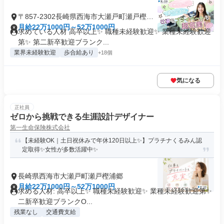
〒857-2302長崎県西海市大瀬戸町瀬戸樫浦
郷
月給22万1000円～52万1000円
求めている人材 高卒以上✨ 職種未経験歓迎✨ 業種未経験歓迎
第✨ 第二新卒歓迎ブランク...
業界未経験歓迎
歩合給あり
+18個
気になる
正社員
ゼロから挑戦できる生涯設計デザイナー
第一生命保険株式会社
【未経験OK｜土日祝休みで年休120日以上✨】プラチナくるみん認
定取得✨女性が多数活躍中✨
長崎県西海市大瀬戸町瀬戸樫浦郷
月給22万1000円～52万1000円
求める人材: 高卒以上✨ 職種未経験歓迎✨ 業種未経験歓迎第✨
二新卒歓迎ブランクO...
残業なし
交通費支給