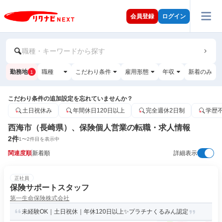
会員登録
ログイン
職種・キーワードから探す
勤務地
職種
こだわり条件
雇用形態
年収
新着のみ
1
こだわり条件の追加設定を忘れていませんか？
土日祝休み
年間休日120日以上
完全週休2日制
学歴
西海市（長崎県）、保険個人営業の転職・求人情報
2
件
1
〜
2
件目を表示中
関連度順
新着順
詳細表示
正社員
保険サポートスタッフ
第一生命保険株式会社
未経験OK｜土日祝休｜年休120日以上✨プラチナくるみん認定