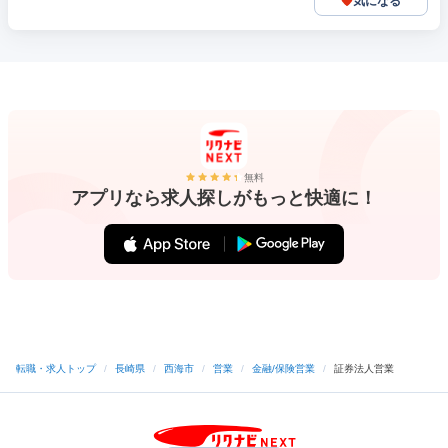
気になる
無料
アプリなら求人探しがもっと快適に！
転職・求人トップ
/
長崎県
/
西海市
/
営業
/
金融/保険営業
/
証券法人営業