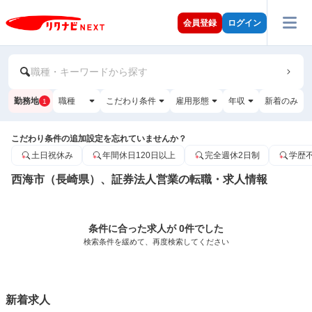
会員登録
ログイン
職種・キーワードから探す
勤務地
職種
こだわり条件
雇用形態
年収
新着のみ
1
こだわり条件の追加設定を忘れていませんか？
土日祝休み
年間休日120日以上
完全週休2日制
学歴
西海市（長崎県）、証券法人営業の転職・求人情報
条件に合った求人が 0件でした
検索条件を緩めて、再度検索してください
新着求人