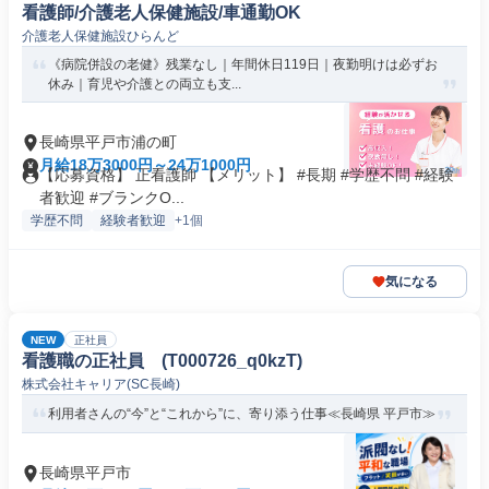
看護師/介護老人保健施設/車通勤OK
介護老人保健施設ひらんど
《病院併設の老健》残業なし｜年間休日119日｜夜勤明けは必ずお
休み｜育児や介護との両立も支...
長崎県平戸市浦の町
月給18万3000円～24万1000円
【応募資格】 正看護師 【メリット】 #長期 #学歴不問 #経験
者歓迎 #ブランクO...
学歴不問
経験者歓迎
+1個
気になる
NEW
正社員
看護職の正社員 (T000726_q0kzT)
株式会社キャリア(SC長崎)
利用者さんの“今”と“これから”に、寄り添う仕事≪長崎県 平戸市≫
長崎県平戸市