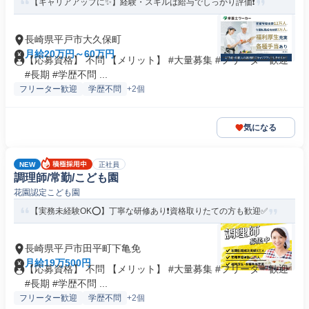
【キャリアアップに✨】経験・スキルは給与でしっかり評価❗️
長崎県平戸市大久保町
月給20万円～60万円
【応募資格】 不問 【メリット】 #大量募集 #フリーター歓迎
#長期 #学歴不問 ...
フリーター歓迎
学歴不問
+2個
気になる
NEW
正社員
調理師/常勤/こども園
花園認定こども園
【実務未経験OK⭕️】丁寧な研修あり❗️資格取りたての方も歓迎✅️
長崎県平戸市田平町下亀免
月給19万500円
【応募資格】 不問 【メリット】 #大量募集 #フリーター歓迎
#長期 #学歴不問 ...
フリーター歓迎
学歴不問
+2個