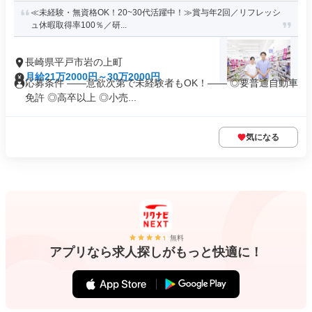
≪未経験・無資格OK！20~30代活躍中！≫賞与年2回／リフレッシ
ュ休暇取得率100％／研...
長崎県平戸市岩の上町
月給21万2000円～30万2000円
応募条件 ――意欲次第で未経験者もOK！―― ◎要普通自動車
免許 ◎高卒以上 ◎小売...
気になる
無料
アプリなら求人探しがもっと快適に！