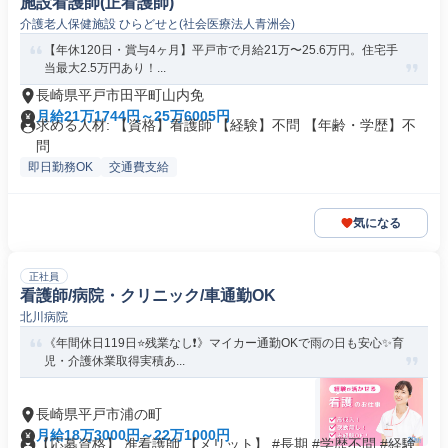
施設看護師(正看護師)
介護老人保健施設 ひらどせと(社会医療法人青洲会)
【年休120日・賞与4ヶ月】平戸市で月給21万〜25.6万円。住宅手
当最大2.5万円あり！...
長崎県平戸市田平町山内免
月給21万1744円～25万6005円
求める人材: 【資格】看護師 【経験】不問 【年齢・学歴】不
問
即日勤務OK
交通費支給
気になる
正社員
看護師/病院・クリニック/車通勤OK
北川病院
《年間休日119日⭐残業なし❗️》マイカー通勤OKで雨の日も安心✨育
児・介護休業取得実積あ...
長崎県平戸市浦の町
月給18万3000円～22万1000円
【応募資格】 准看護師 【メリット】 #長期 #学歴不問 #経験