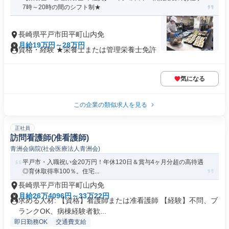
7時～20時の間のシフト制★
長崎県平戸市田平町山内免
月給19万円～28万円
資格・経験 ★栄養士または管理栄養士免許
気になる
この企業の類似求人を見る
正社員
訪問看護師(准看護師)
青洲会病院(社会医療法人青洲会)
平戸市・入職祝い金20万円！年休120日＆賞与4ヶ月分超の高待遇
◎育休取得率100％。住宅...
長崎県平戸市田平町山内免
月給26万4096円～33万22円
求める人材: 【資格】看護師または准看護師 【経験】不問、ブ
ランクOK、病棟経験者歓...
即日勤務OK
交通費支給