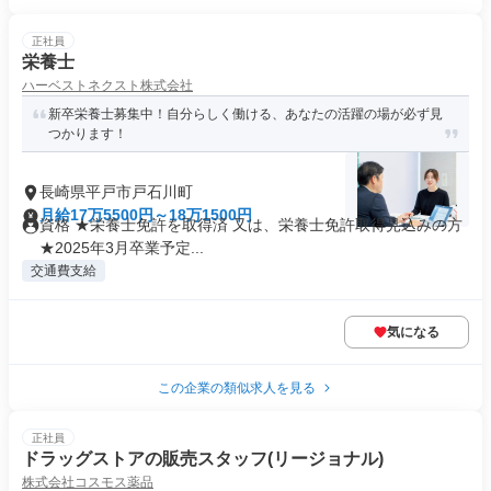
正社員
栄養士
ハーベストネクスト株式会社
新卒栄養士募集中！自分らしく働ける、あなたの活躍の場が必ず見
つかります！
長崎県平戸市戸石川町
月給17万5500円～18万1500円
資格 ★栄養士免許を取得済 又は、栄養士免許取得見込みの方
★2025年3月卒業予定...
交通費支給
気になる
この企業の類似求人を見る
正社員
ドラッグストアの販売スタッフ(リージョナル)
株式会社コスモス薬品