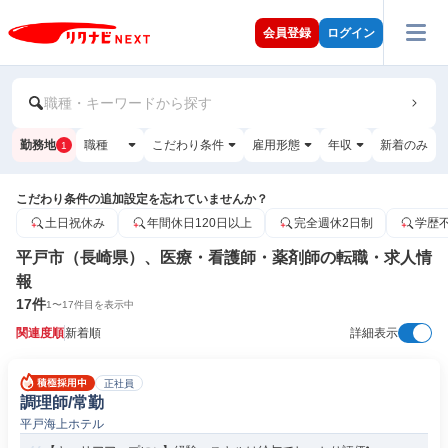
会員登録
ログイン
職種・キーワードから探す
勤務地
職種
こだわり条件
雇用形態
年収
新着のみ
1
こだわり条件の追加設定を忘れていませんか？
土日祝休み
年間休日120日以上
完全週休2日制
学歴
平戸市（長崎県）、医療・看護師・薬剤師の転職・求人情
報
17
件
1
〜
17
件目を表示中
関連度順
新着順
詳細表示
正社員
調理師/常勤
平戸海上ホテル