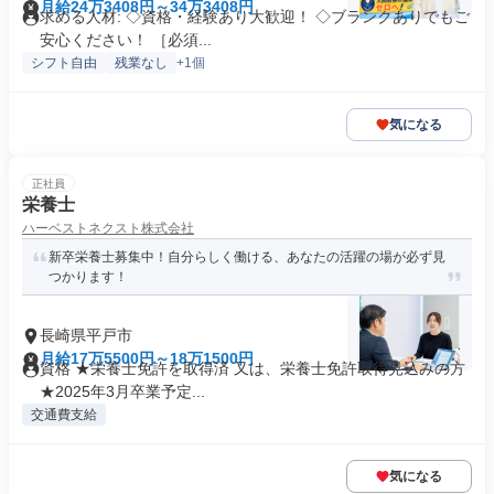
月給24万3408円～34万3408円
求める人材: ◇資格・経験あり大歓迎！ ◇ブランクありでもご
安心ください！ ［必須...
シフト自由
残業なし
+1個
気になる
正社員
栄養士
ハーベストネクスト株式会社
新卒栄養士募集中！自分らしく働ける、あなたの活躍の場が必ず見
つかります！
長崎県平戸市
月給17万5500円～18万1500円
資格 ★栄養士免許を取得済 又は、栄養士免許取得見込みの方
★2025年3月卒業予定...
交通費支給
気になる