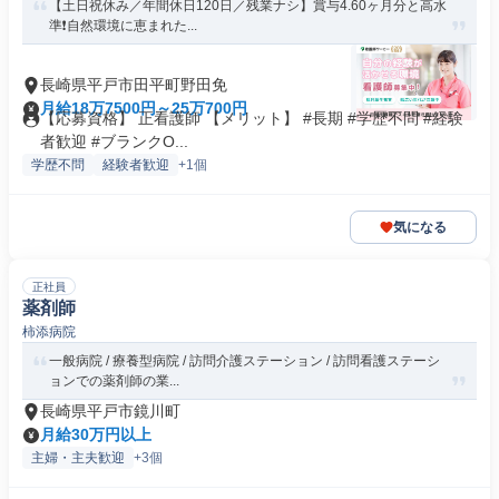
【土日祝休み／年間休日120日／残業ナシ】賞与4.60ヶ月分と高水
準❗️自然環境に恵まれた...
長崎県平戸市田平町野田免
月給18万7500円～25万700円
【応募資格】 正看護師 【メリット】 #長期 #学歴不問 #経験
者歓迎 #ブランクO...
学歴不問
経験者歓迎
+1個
気になる
正社員
薬剤師
柿添病院
一般病院 / 療養型病院 / 訪問介護ステーション / 訪問看護ステーシ
ョンでの薬剤師の業...
長崎県平戸市鏡川町
月給30万円以上
主婦・主夫歓迎
+3個