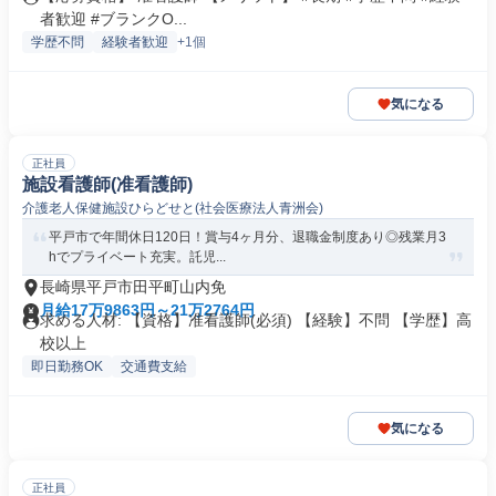
者歓迎 #ブランクO...
学歴不問
経験者歓迎
+1個
気になる
正社員
施設看護師(准看護師)
介護老人保健施設ひらどせと(社会医療法人青洲会)
平戸市で年間休日120日！賞与4ヶ月分、退職金制度あり◎残業月3
hでプライベート充実。託児...
長崎県平戸市田平町山内免
月給17万9863円～21万2764円
求める人材: 【資格】准看護師(必須) 【経験】不問 【学歴】高
校以上
即日勤務OK
交通費支給
気になる
正社員