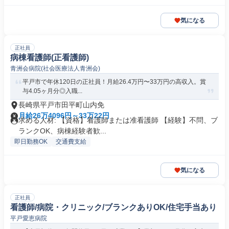
気になる
正社員
病棟看護師(正看護師)
青洲会病院(社会医療法人青洲会)
平戸市で年休120日の正社員！月給26.4万円〜33万円の高収入。賞
与4.05ヶ月分◎入職...
長崎県平戸市田平町山内免
月給26万4096円～33万22円
求める人材: 【資格】看護師または准看護師 【経験】不問、ブ
ランクOK、病棟経験者歓...
即日勤務OK
交通費支給
気になる
正社員
看護師/病院・クリニック/ブランクありOK/住宅手当あり
平戸愛恵病院