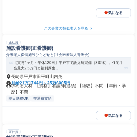
気になる
この企業の類似求人を見る
正社員
施設看護師(正看護師)
介護老人保健施設ひらどせと(社会医療法人青洲会)
【賞与4ヶ月・年休120日】平戸市で託児所完備（3歳迄）。住宅手
当最大2.5万円と福利厚生...
長崎県平戸市田平町山内免
月給21万1744円～25万6005円
求める人材: 【資格】看護師(必須) 【経験】不問 【年齢・学
歴】不問
即日勤務OK
交通費支給
気になる
正社員