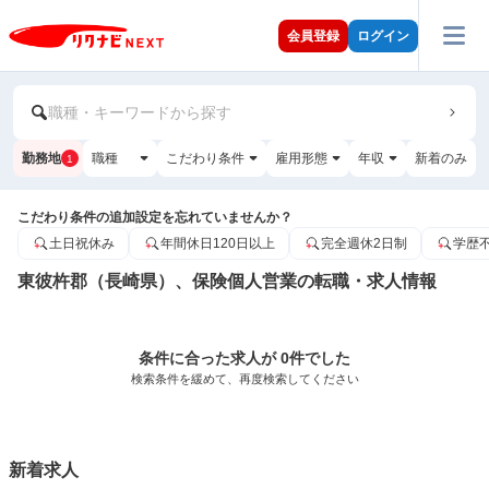
会員登録
ログイン
職種・キーワードから探す
勤務地
職種
こだわり条件
雇用形態
年収
新着のみ
1
こだわり条件の追加設定を忘れていませんか？
土日祝休み
年間休日120日以上
完全週休2日制
学歴
東彼杵郡（長崎県）、保険個人営業の転職・求人情報
条件に合った求人が 0件でした
検索条件を緩めて、再度検索してください
新着求人