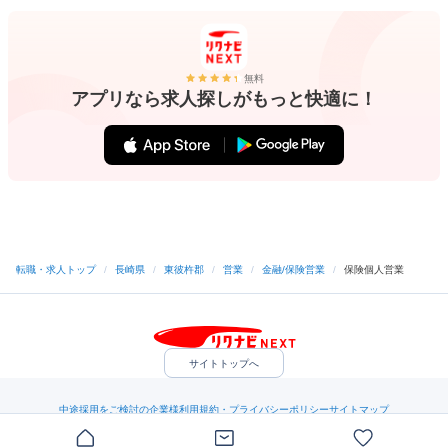
無料
アプリなら求人探しがもっと快適に！
転職・求人トップ
/
長崎県
/
東彼杵郡
/
営業
/
金融/保険営業
/
保険個人営業
サイトトップへ
中途採用をご検討の企業様
利用規約・プライバシーポリシー
サイトマップ
ヘルプ・お問い合わせ
（C）Indeed Inc.