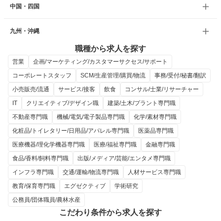
中国・四国
九州・沖縄
職種から求人を探す
営業
企画/マーケティング/カスタマーサクセス/サポート
コーポレートスタッフ
SCM/生産管理/購買/物流
事務/受付/秘書/翻訳
小売販売/流通
サービス/接客
飲食
コンサル/士業/リサーチャー
IT
クリエイティブ/デザイン職
建築/土木/プラント専門職
不動産専門職
機械/電気/電子製品専門職
化学/素材専門職
化粧品/トイレタリー/日用品/アパレル専門職
医薬品専門職
医療機器/理化学機器専門職
医療/福祉専門職
金融専門職
食品/香料/飼料専門職
出版/メディア/芸能/エンタメ専門職
インフラ専門職
交通/運輸/物流専門職
人材サービス専門職
教育/保育専門職
エグゼクティブ
学術研究
公務員/団体職員/農林水産
こだわり条件から求人を探す