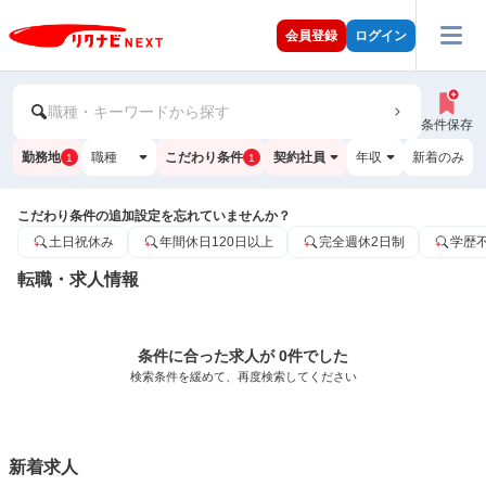
会員登録
ログイン
職種・キーワードから探す
条件保存
勤務地
職種
こだわり条件
契約社員
年収
新着のみ
1
1
こだわり条件の追加設定を忘れていませんか？
土日祝休み
年間休日120日以上
完全週休2日制
学歴
転職・求人情報
条件に合った求人が 0件でした
検索条件を緩めて、再度検索してください
新着求人