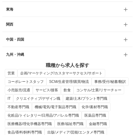
東海
関西
中国・四国
九州・沖縄
職種から求人を探す
営業
企画/マーケティング/カスタマーサクセス/サポート
コーポレートスタッフ
SCM/生産管理/購買/物流
事務/受付/秘書/翻訳
小売販売/流通
サービス/接客
飲食
コンサル/士業/リサーチャー
IT
クリエイティブ/デザイン職
建築/土木/プラント専門職
不動産専門職
機械/電気/電子製品専門職
化学/素材専門職
化粧品/トイレタリー/日用品/アパレル専門職
医薬品専門職
医療機器/理化学機器専門職
医療/福祉専門職
金融専門職
食品/香料/飼料専門職
出版/メディア/芸能/エンタメ専門職