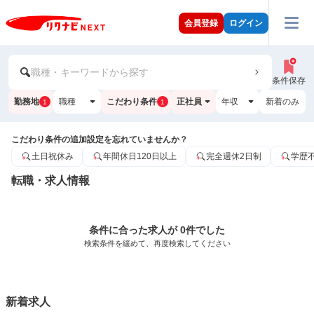
会員登録
ログイン
職種・キーワードから探す
条件保存
勤務地
職種
こだわり条件
正社員
年収
新着のみ
1
1
こだわり条件の追加設定を忘れていませんか？
土日祝休み
年間休日120日以上
完全週休2日制
学歴
転職・求人情報
条件に合った求人が 0件でした
検索条件を緩めて、再度検索してください
新着求人